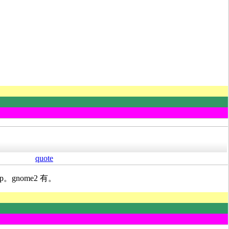
quote
op。gnome2 有。