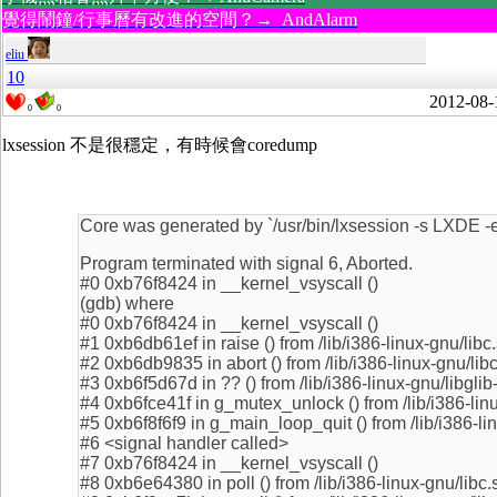
覺得鬧鐘/行事曆有改進的空間？→ AndAlarm
eliu
10
2012-08-
0
0
lxsession 不是很穩定，有時候會coredump
Core was generated by `/usr/bin/lxsession -s LXDE -
Program terminated with signal 6, Aborted.
#0 0xb76f8424 in __kernel_vsyscall ()
(gdb) where
#0 0xb76f8424 in __kernel_vsyscall ()
#1 0xb6db61ef in raise () from /lib/i386-linux-gnu/libc
#2 0xb6db9835 in abort () from /lib/i386-linux-gnu/lib
#3 0xb6f5d67d in ?? () from /lib/i386-linux-gnu/libglib
#4 0xb6fce41f in g_mutex_unlock () from /lib/i386-linu
#5 0xb6f8f6f9 in g_main_loop_quit () from /lib/i386-lin
#6 <signal handler called>
#7 0xb76f8424 in __kernel_vsyscall ()
#8 0xb6e64380 in poll () from /lib/i386-linux-gnu/libc.