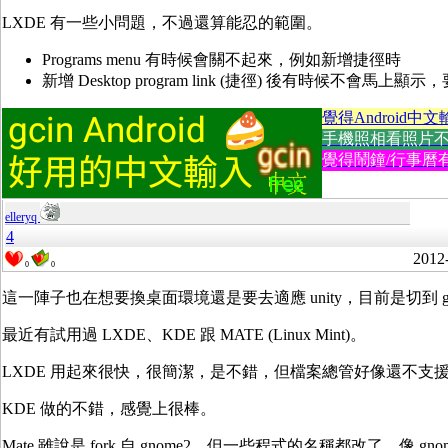
LXDE 有一些小問題，不過還算能忍的範圍。
Programs menu 有時候會關不起來，例如新增捷徑時
新增 Desktop program link (捷徑) 後有時候不會馬上顯示，要 lo
覺得Android中文
手機照相看照片不方便
覺得鬧鐘/行事曆有
elleryq
4
2012
0
0
這一陣子也在想要換桌面環境還是要去適應 unity，目前是切到 gnome-f
最近有試用過 LXDE、KDE 跟 MATE (Linux Mint)。
LXDE 用起來很快，很簡潔，是不錯，但檔案總管好像還不支援用 ssh:
KDE 做的不錯，感覺上很棒。
Mate 雖說是 fork 自 gnome2，但一些程式的名稱都改了，像 gnom