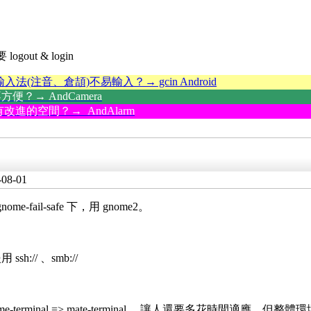
gout & login
輸入法(注音、倉頡)不易輸入？→ gcin Android
？→ AndCamera
改進的空間？→ AndAlarm
-08-01
ail-safe 下，用 gnome2。
// 、smb://
e-terminal => mate-terminal ，讓人還要多花時間適應，但整