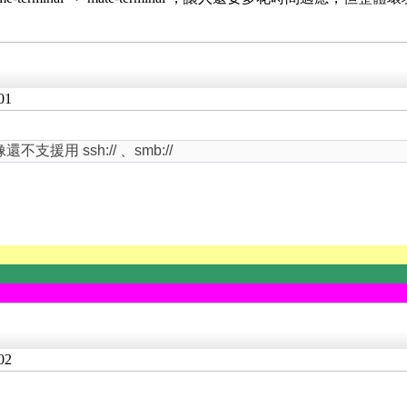
01
用 ssh:// 、smb://
02