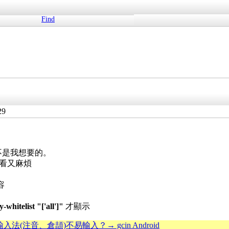
Find
29
也不是我想要的。
k 不好看又麻煩
內容
-whitelist "['all']"
才顯示
輸入法(注音、倉頡)不易輸入？→ gcin Android