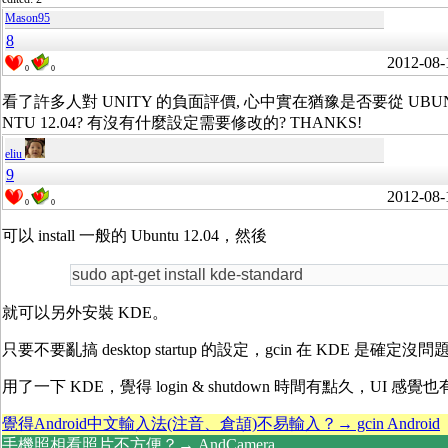
Mason95
8
2012-08-
0
0
看了許多人對 UNITY 的負面評價, 心中實在猶豫是否要從 UBUNTU 
NTU 12.04? 有沒有什麼設定需要修改的? THANKS!
eliu
9
2012-08-
0
0
可以 install 一般的 Ubuntu 12.04，然後
sudo apt-get install kde-standard
就可以另外安裝 KDE。
只要不要亂搞 desktop startup 的設定，gcin 在 KDE 是確定沒問
用了一下 KDE，覺得 login & shutdown 時間有點久，UI
覺得Android中文輸入法(注音、倉頡)不易輸入？→ gcin Android
手機照相看照片不方便？→ AndCamera