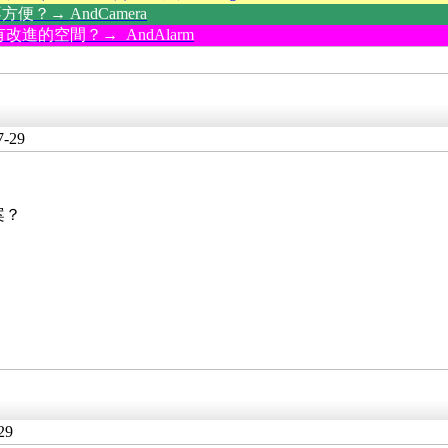
？→ AndCamera
改進的空間？→ AndAlarm
7-29
案？
29