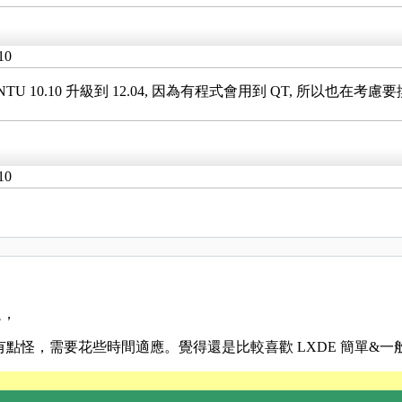
10
10.10 升級到 12.04, 因為有程式會用到 QT, 所以也在考慮要換成
10
題，
 感覺也有點怪，需要花些時間適應。覺得還是比較喜歡 LXDE 簡單&一般的