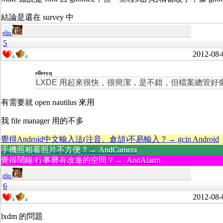
結論是還在 survey 中
eliu
5
2012-08-
0
0
elleryq
LXDE 用起來很快，很簡潔，是不錯，但檔案總管好像還不支援
有需要就 open nautilus 來用
我 file manager 用的不多
覺得Android中文輸入法(注音、倉頡)不易輸入？→ gcin Android
手機照相看照片不方便？→ AndCamera
覺得鬧鐘/行事曆有改進的空間？→ AndAlarm
eliu
6
2012-08-
0
0
lxdm 的問題