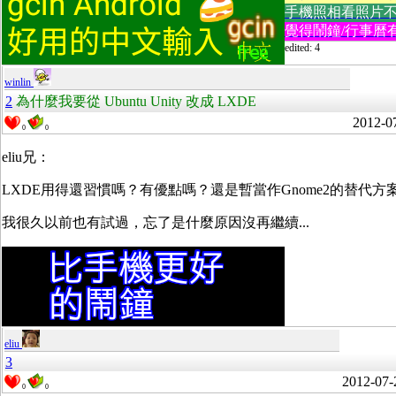
手機照相看照片不方便
覺得鬧鐘/行事曆有
edited: 4
winlin
2
為什麼我要從 Ubuntu Unity 改成 LXDE
2012-0
0
0
eliu兄：
LXDE用得還習慣嗎？有優點嗎？還是暫當作Gnome2的替代方
我很久以前也有試過，忘了是什麼原因沒再繼續...
eliu
3
2012-07-
0
0