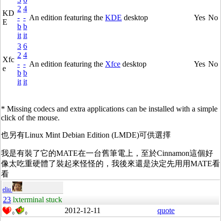
2
4
KD
-
-
An edition featuring the
KDE
desktop
Yes
No
E
b
b
it
it
3
6
2
4
Xfc
-
-
An edition featuring the
Xfce
desktop
Yes
No
e
b
b
it
it
* Missing codecs and extra applications can be installed with a simple
click of the mouse.
也另有Linux Mint Debian Edition (LMDE)可供選擇
我是有裝了它的MATE在一台舊筆電上，至於Cinnamon這個好
像太吃重硬體了裝起來怪怪的，我後來還是決定先用用MATE看
看
eliu
23
lxterminal stuck
2012-12-11
quote
0
0