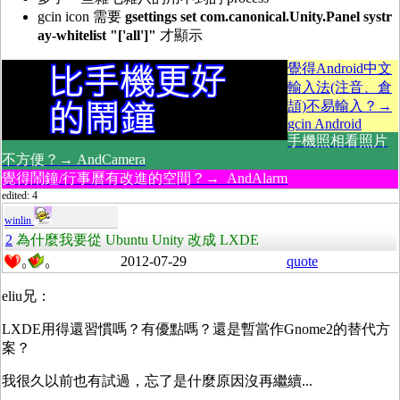
gcin icon 需要
gsettings set com.canonical.Unity.Panel systr
ay-whitelist "['all']"
才顯示
覺得Android中文
輸入法(注音、倉
頡)不易輸入？→
gcin Android
手機照相看照片
不方便？→ AndCamera
覺得鬧鐘/行事曆有改進的空間？→ AndAlarm
edited: 4
winlin
2
為什麼我要從 Ubuntu Unity 改成 LXDE
2012-07-29
quote
0
0
eliu兄：
LXDE用得還習慣嗎？有優點嗎？還是暫當作Gnome2的替代方
案？
我很久以前也有試過，忘了是什麼原因沒再繼續...