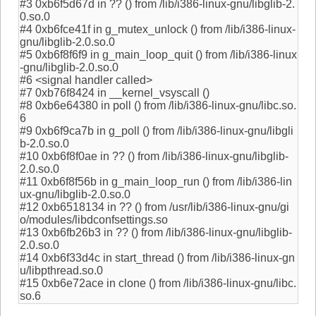
#3 0xb6f5d67d in ?? () from /lib/i386-linux-gnu/libglib-2.
0.so.0
#4 0xb6fce41f in g_mutex_unlock () from /lib/i386-linux-
gnu/libglib-2.0.so.0
#5 0xb6f8f6f9 in g_main_loop_quit () from /lib/i386-linux
-gnu/libglib-2.0.so.0
#6 <signal handler called>
#7 0xb76f8424 in __kernel_vsyscall ()
#8 0xb6e64380 in poll () from /lib/i386-linux-gnu/libc.so.
6
#9 0xb6f9ca7b in g_poll () from /lib/i386-linux-gnu/libgli
b-2.0.so.0
#10 0xb6f8f0ae in ?? () from /lib/i386-linux-gnu/libglib-
2.0.so.0
#11 0xb6f8f56b in g_main_loop_run () from /lib/i386-lin
ux-gnu/libglib-2.0.so.0
#12 0xb6518134 in ?? () from /usr/lib/i386-linux-gnu/gi
o/modules/libdconfsettings.so
#13 0xb6fb26b3 in ?? () from /lib/i386-linux-gnu/libglib-
2.0.so.0
#14 0xb6f33d4c in start_thread () from /lib/i386-linux-gn
u/libpthread.so.0
#15 0xb6e72ace in clone () from /lib/i386-linux-gnu/libc.
so.6