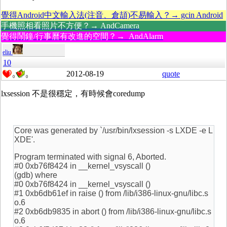
覺得Android中文輸入法(注音、倉頡)不易輸入？→ gcin Android
手機照相看照片不方便？→ AndCamera
覺得鬧鐘/行事曆有改進的空間？→ AndAlarm
eliu
10
2012-08-19
quote
0
0
lxsession 不是很穩定，有時候會coredump
Core was generated by `/usr/bin/lxsession -s LXDE -e L
XDE'.
Program terminated with signal 6, Aborted.
#0 0xb76f8424 in __kernel_vsyscall ()
(gdb) where
#0 0xb76f8424 in __kernel_vsyscall ()
#1 0xb6db61ef in raise () from /lib/i386-linux-gnu/libc.s
o.6
#2 0xb6db9835 in abort () from /lib/i386-linux-gnu/libc.s
o.6