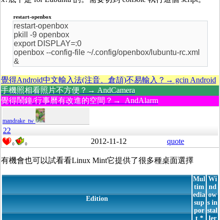
restart-openbox
restart-openbox
pkill -9 openbox
export DISPLAY=:0
openbox --config-file ~/.config/openbox/lubuntu-rc.xml
&
覺得Android中文輸入法(注音、倉頡)不易輸入？→ gcin Android
手機照相看照片不方便？→ AndCamera
覺得鬧鐘/行事曆有改進的空間？→ AndAlarm
mandrake_tw
22
2012-11-12
quote
0
0
有機會也可以試看看Linux Mint它提供了很多種桌面選擇
Mul
Wi
tim
nd
edia
ow
Edition
sup
s in
por
stal
t *
ler