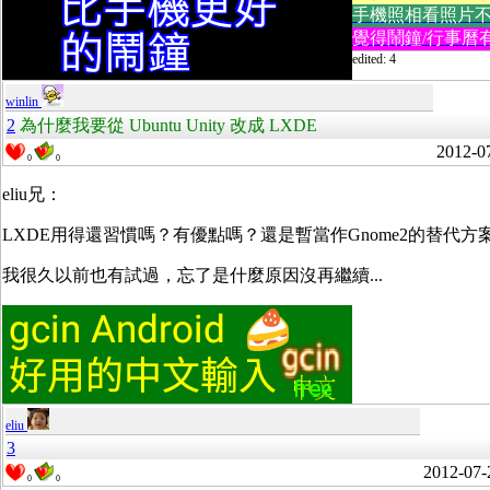
手機照相看照片不方便
覺得鬧鐘/行事曆有
edited: 4
winlin
2
為什麼我要從 Ubuntu Unity 改成 LXDE
2012-0
0
0
eliu兄：
LXDE用得還習慣嗎？有優點嗎？還是暫當作Gnome2的替代方
我很久以前也有試過，忘了是什麼原因沒再繼續...
eliu
3
2012-07-
0
0