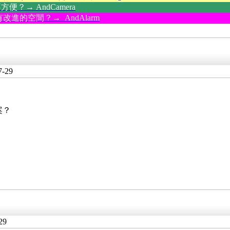
？→ AndCamera
改進的空間？→ AndAlarm
7-29
案？
29