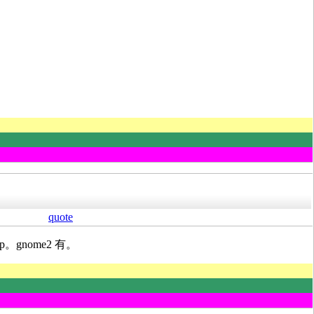
quote
op。gnome2 有。