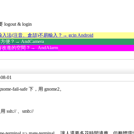
gout & login
輸入法(注音、倉頡)不易輸入？→ gcin Android
？→ AndCamera
改進的空間？→ AndAlarm
-08-01
ail-safe 下，用 gnome2。
// 、smb://
e-terminal => mate-terminal ，讓人還要多花時間適應，但整