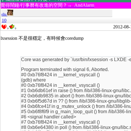
覺得鬧鐘/行事曆有改進的空間？→ AndAlarm
eliu
10
2012-08-
0
0
lxsession 不是很穩定，有時候會coredump
Core was generated by `/usr/bin/lxsession -s LXDE -
Program terminated with signal 6, Aborted.
#0 0xb76f8424 in __kernel_vsyscall ()
(gdb) where
#0 0xb76f8424 in __kernel_vsyscall ()
#1 0xb6db61ef in raise () from /lib/i386-linux-gnu/libc
#2 0xb6db9835 in abort () from /lib/i386-linux-gnu/lib
#3 0xb6f5d67d in ?? () from /lib/i386-linux-gnu/libglib
#4 0xb6fce41f in g_mutex_unlock () from /lib/i386-linu
#5 0xb6f8f6f9 in g_main_loop_quit () from /lib/i386-lin
#6 <signal handler called>
#7 0xb76f8424 in __kernel_vsyscall ()
#8 0xb6e64380 in poll () from /lib/i386-linux-gnu/libc.