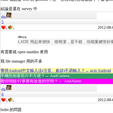
結論是還在 survey 中
eliu
5
2012-08-
0
0
elleryq
LXDE 用起來很快，很簡潔，是不錯，但檔案總管好像還不支援
有需要就 open nautilus 來用
我 file manager 用的不多
覺得Android中文輸入法(注音、倉頡)不易輸入？→ gcin Android
手機照相看照片不方便？→ AndCamera
覺得鬧鐘/行事曆有改進的空間？→ AndAlarm
eliu
6
2012-08-
0
0
lxdm 的問題