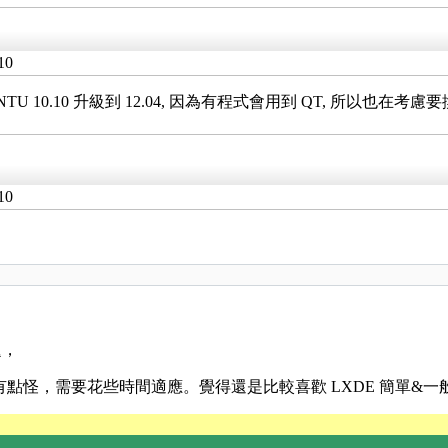
10
10.10 升級到 12.04, 因為有程式會用到 QT, 所以也在考慮要換成
10
題，
 感覺也有點怪，需要花些時間適應。覺得還是比較喜歡 LXDE 簡單&一般的