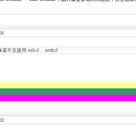
01
用 ssh:// 、smb://
02