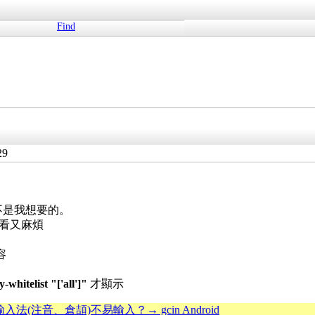
Find
29
也不是我想要的。
k 不好看又麻煩
內容
-whitelist "['all']"
才顯示
輸入法(注音、倉頡)不易輸入？→ gcin Android