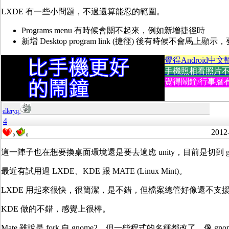
LXDE 有一些小問題，不過還算能忍的範圍。
Programs menu 有時候會關不起來，例如新增捷徑時
新增 Desktop program link (捷徑) 後有時候不會馬上顯示，要 lo
覺得Android中文
手機照相看照片不方便
覺得鬧鐘/行事曆有
elleryq
4
2012
0
0
這一陣子也在想要換桌面環境還是要去適應 unity，目前是切到 gnome-f
最近有試用過 LXDE、KDE 跟 MATE (Linux Mint)。
LXDE 用起來很快，很簡潔，是不錯，但檔案總管好像還不支援用 ssh:
KDE 做的不錯，感覺上很棒。
Mate 雖說是 fork 自 gnome2，但一些程式的名稱都改了，像 gnom