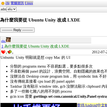
cht
電腦資訊
Linux
adm
為什麼我要從 Ubuntu Unity 改成 LXDE
----------- Reply -----------
eliu
1
為什麼我要從 Ubuntu Unity 改成 LXDE
2012-07-
0
0
Unbuntu Unity 明顯就是想 copy Mac 的 UI
分類的 programs menu 不容易點選，要多點很多次
不喜歡兩個 panel 的設計，浪費空間。自動隱藏的效果
沒辦法在 Desktop create program link，用 symbolic lin
沒有傳統直接看 cpu load 的 panel applet
Taskbar 沒有顯示 window title, gcb 沒辦法顯示 clipboard 
多了一些雜七雜八的用不到的 process
gcin icon 需要
gsettings set com.canonical.Unity.Panel systray
覺得Android中文