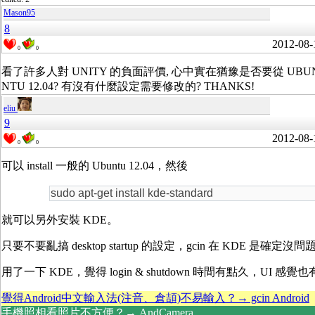
Mason95
8
2012-08-
0
0
看了許多人對 UNITY 的負面評價, 心中實在猶豫是否要從 UBUNTU 
NTU 12.04? 有沒有什麼設定需要修改的? THANKS!
eliu
9
2012-08-
0
0
可以 install 一般的 Ubuntu 12.04，然後
sudo apt-get install kde-standard
就可以另外安裝 KDE。
只要不要亂搞 desktop startup 的設定，gcin 在 KDE 是確定沒問
用了一下 KDE，覺得 login & shutdown 時間有點久，UI
覺得Android中文輸入法(注音、倉頡)不易輸入？→ gcin Android
手機照相看照片不方便？→ AndCamera