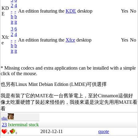
2
4
KD
-
-
An edition featuring the
KDE
desktop
Yes
No
E
b
b
it
it
3
6
2
4
Xfc
-
-
An edition featuring the
Xfce
desktop
Yes
No
e
b
b
it
it
* Missing codecs and extra applications can be installed with a simple
click of the mouse.
也另有Linux Mint Debian Edition (LMDE)可供選擇
我是有裝了它的MATE在一台舊筆電上，至於Cinnamon這個好
像太吃重硬體了裝起來怪怪的，我後來還是決定先用用MATE看
看
eliu
23
lxterminal stuck
2012-12-11
quote
0
0