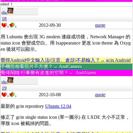
edited: 1
eliu
18
2012-09-30
quote
0
0
用 Lubuntu 會出現 3G modem 連線成功後，Network Manager 的
status icon 會變成空白。用 lxappearance 更改 icon theme 為 Oxyg
en 後就可以顯示。
覺得Android中文輸入法(注音、倉頡)不易輸入？→ gcin Android
手機照相看照片不方便？→ AndCamera
覺得鬧鐘/行事曆有改進的空間？→ AndAlarm
eliu
19
2012-10-08
quote
0
0
最新的 gcin repository
Ubuntu 12.04
修正了 gcin single status icon (單一圖示) 在 LXDE 大小不正常，
導致 icon 被截掉的問題。