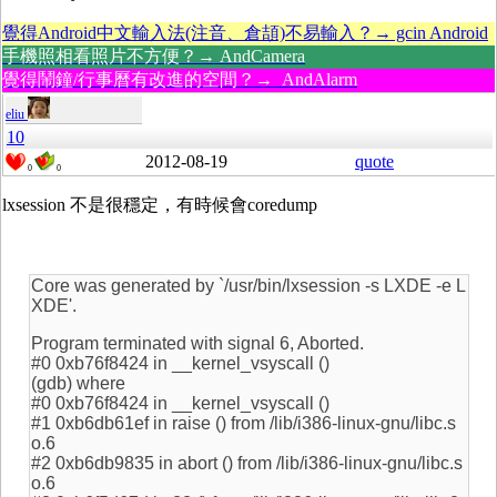
覺得Android中文輸入法(注音、倉頡)不易輸入？→ gcin Android
手機照相看照片不方便？→ AndCamera
覺得鬧鐘/行事曆有改進的空間？→ AndAlarm
eliu
10
2012-08-19
quote
0
0
lxsession 不是很穩定，有時候會coredump
Core was generated by `/usr/bin/lxsession -s LXDE -e L
XDE'.
Program terminated with signal 6, Aborted.
#0 0xb76f8424 in __kernel_vsyscall ()
(gdb) where
#0 0xb76f8424 in __kernel_vsyscall ()
#1 0xb6db61ef in raise () from /lib/i386-linux-gnu/libc.s
o.6
#2 0xb6db9835 in abort () from /lib/i386-linux-gnu/libc.s
o.6