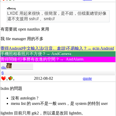
0
0
elleryq
LXDE 用起來很快，很簡潔，是不錯，但檔案總管好像
還不支援用 ssh:// 、smb://
有需要就 open nautilus 來用
我 file manager 用的不多
覺得Android中文輸入法(注音、倉頡)不易輸入？→ gcin Android
手機照相看照片不方便？→ AndCamera
覺得鬧鐘/行事曆有改進的空間？→ AndAlarm
eliu
6
2012-08-02
quote
0
0
lxdm 的問題
沒有 autologin ?
menu list 的 users不是一般 users，是 system 的特別 user
lightdm 目前只用 gtk2，所以還是改回 lightdm。