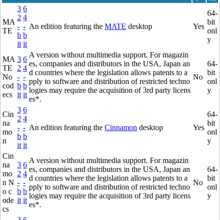
3
6
64-
2
4
MA
bit
-
-
An edition featuring the
MATE
desktop
Yes
TE
onl
b
b
y
it
it
A version without multimedia support. For magazin
MA
3
6
es, companies and distributors in the USA, Japan an
64-
TE
2
4
d countries where the legislation allows patents to a
bit
No
-
-
No
pply to software and distribution of restricted techno
onl
cod
b
b
logies may require the acquisition of 3rd party licens
y
ecs
it
it
es*.
3
6
Cin
64-
2
4
na
bit
-
-
An edition featuring the
Cinnamon
desktop
Yes
mo
onl
b
b
n
y
it
it
Cin
A version without multimedia support. For magazin
na
3
6
es, companies and distributors in the USA, Japan an
64-
mo
2
4
d countries where the legislation allows patents to a
bit
n N
-
-
No
pply to software and distribution of restricted techno
onl
o c
b
b
logies may require the acquisition of 3rd party licens
y
ode
it
it
es*.
cs
3
6