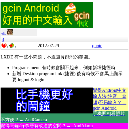
eliu
3
2012-07-29
quote
0
0
LXDE 有一些小問題，不過還算能忍的範圍。
Programs menu 有時候會關不起來，例如新增捷徑時
新增 Desktop program link (捷徑) 後有時候不會馬上顯示，
要 logout & login
覺得Android中文
輸入法(注音、倉
頡)不易輸入？→
gcin Android
手機照相看照片
不方便？→ AndCamera
覺得鬧鐘/行事曆有改進的空間？→ AndAlarm