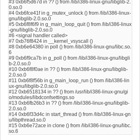
#3 0xb6f5d67d in ?? () from /lib/i386-linux-gnu/libglib-2.
0.so.0
#4 0xb6fce41f in g_mutex_unlock () from /lib/i386-linux-
gnu/libglib-2.0.so.0
#5 0xb6f8f6f9 in g_main_loop_quit () from /lib/i386-linux
-gnu/libglib-2.0.so.0
#6 <signal handler called>
#7 0xb76f8424 in __kernel_vsyscall ()
#8 0xb6e64380 in poll () from /lib/i386-linux-gnu/libc.so.
6
#9 0xb6f9ca7b in g_poll () from /lib/i386-linux-gnu/libgli
b-2.0.so.0
#10 0xb6f8f0ae in ?? () from /lib/i386-linux-gnu/libglib-
2.0.so.0
#11 0xb6f8f56b in g_main_loop_run () from /lib/i386-lin
ux-gnu/libglib-2.0.so.0
#12 0xb6518134 in ?? () from /usr/lib/i386-linux-gnu/gi
o/modules/libdconfsettings.so
#13 0xb6fb26b3 in ?? () from /lib/i386-linux-gnu/libglib-
2.0.so.0
#14 0xb6f33d4c in start_thread () from /lib/i386-linux-gn
u/libpthread.so.0
#15 0xb6e72ace in clone () from /lib/i386-linux-gnu/libc.
so.6