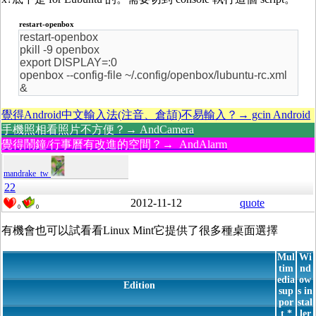
restart-openbox
restart-openbox
pkill -9 openbox
export DISPLAY=:0
openbox --config-file ~/.config/openbox/lubuntu-rc.xml
&
覺得Android中文輸入法(注音、倉頡)不易輸入？→ gcin Android
手機照相看照片不方便？→ AndCamera
覺得鬧鐘/行事曆有改進的空間？→ AndAlarm
mandrake_tw
22
2012-11-12
quote
0
0
有機會也可以試看看Linux Mint它提供了很多種桌面選擇
Mul
Wi
tim
nd
edia
ow
Edition
sup
s in
por
stal
t *
ler