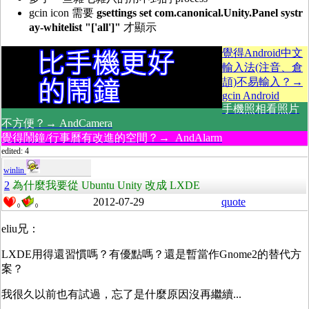
gcin icon 需要
gsettings set com.canonical.Unity.Panel systr
ay-whitelist "['all']"
才顯示
覺得Android中文
輸入法(注音、倉
頡)不易輸入？→
gcin Android
手機照相看照片
不方便？→ AndCamera
覺得鬧鐘/行事曆有改進的空間？→ AndAlarm
edited: 4
winlin
2
為什麼我要從 Ubuntu Unity 改成 LXDE
2012-07-29
quote
0
0
eliu兄：
LXDE用得還習慣嗎？有優點嗎？還是暫當作Gnome2的替代方
案？
我很久以前也有試過，忘了是什麼原因沒再繼續...