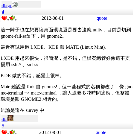
elleryq
4
2012-08-01
quote
0
0
這一陣子也在想要換桌面環境還是要去適應 unity，目前是切到
gnome-fail-safe 下，用 gnome2。
最近有試用過 LXDE、KDE 跟 MATE (Linux Mint)。
LXDE 用起來很快，很簡潔，是不錯，但檔案總管好像還不支
援用 ssh:// 、smb://
KDE 做的不錯，感覺上很棒。
Mate 雖說是 fork 自 gnome2，但一些程式的名稱都改了，像 gno
me-terminal => mate-terminal ，讓人還要多花時間適應，但整體
環境是跟 GNOME2 相近的。
結論是還在 survey 中
eliu
5
2012-08-01
quote