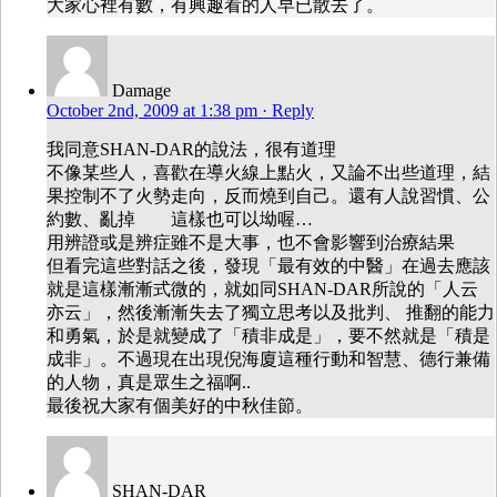
大家心裡有數，有興趣看的人早已散去了。
Damage
October 2nd, 2009 at 1:38 pm
· Reply
我同意SHAN-DAR的說法，很有道理
不像某些人，喜歡在導火線上點火，又論不出些道理，結
果控制不了火勢走向，反而燒到自己。還有人說習慣、公
約數、亂掉 這樣也可以坳喔…
用辨證或是辨症雖不是大事，也不會影響到治療結果
但看完這些對話之後，發現「最有效的中醫」在過去應該
就是這樣漸漸式微的，就如同SHAN-DAR所說的「人云
亦云」，然後漸漸失去了獨立思考以及批判、 推翻的能力
和勇氣，於是就變成了「積非成是」，要不然就是「積是
成非」。不過現在出現倪海廈這種行動和智慧、德行兼備
的人物，真是眾生之福啊..
最後祝大家有個美好的中秋佳節。
SHAN-DAR