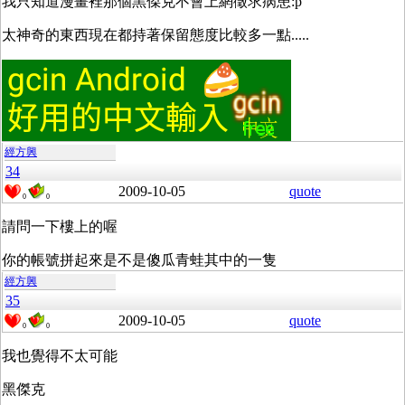
我只知道漫畫裡那個黑傑克不會上網徵求病患:p
太神奇的東西現在都持著保留態度比較多一點.....
經方興
34
2009-10-05
quote
0
0
請問一下樓上的喔
你的帳號拼起來是不是傻瓜青蛙其中的一隻
經方興
35
2009-10-05
quote
0
0
我也覺得不太可能
黑傑克