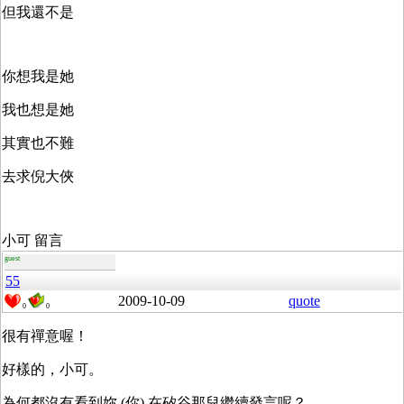
但我還不是
你想我是她
我也想是她
其實也不難
去求倪大俠
小可 留言
guest
55
2009-10-09
quote
0
0
很有禪意喔！
好樣的，小可。
為何都沒有看到妳 (你) 在矽谷那兒繼續發言呢？