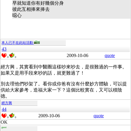
早就知道你有好幾個分身
彼此互相捧來捧去
噁心
本人已不在此站活動
43
2009-10-06
quote
0
0
經方興，其實看到中醫圈這樣吵來吵去，是很難過的一件事。
如果又是用手段來吵的話，就更難過了！
別去理他們吵架了。看你或你爸有沒有什麼妙方體驗，可以提
供給大家參考，造福大家一下？這個比較實在，又可以積陰
德。
經方興
44
2009-10-06
quote
0
0
OK
guest