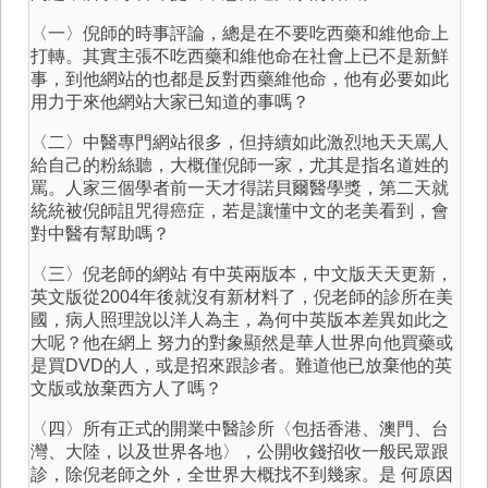
〈一〉倪師的時事評論，總是在不要吃西藥和維他命上
打轉。其實主張不吃西藥和維他命在社會上已不是新鮮
事，到他網站的也都是反對西藥維他命，他有必要如此
用力于來他網站大家已知道的事嗎？
〈二〉中醫專門網站很多，但持續如此激烈地天天罵人
給自己的粉絲聽，大概僅倪師一家，尤其是指名道姓的
罵。人家三個學者前一天才得諾貝爾醫學獎，第二天就
統統被倪師詛咒得癌症，若是讓懂中文的老美看到，會
對中醫有幫助嗎？
〈三〉倪老師的網站 有中英兩版本，中文版天天更新，
英文版從2004年後就沒有新材料了，倪老師的診所在美
國，病人照理說以洋人為主，為何中英版本差異如此之
大呢？他在網上 努力的對象顯然是華人世界向他買藥或
是買DVD的人，或是招來跟診者。難道他已放棄他的英
文版或放棄西方人了嗎？
〈四〉所有正式的開業中醫診所〈包括香港、澳門、台
灣、大陸，以及世界各地〉，公開收錢招收一般民眾跟
診，除倪老師之外，全世界大概找不到幾家。是 何原因