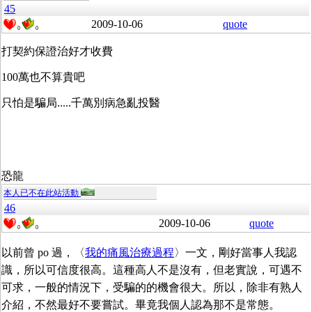
45
2009-10-06
quote
0
0
打契約保證治好才收費
100萬也不算貴吧
只怕是騙局.....千萬別病急亂投醫
恐龍
本人已不在此站活動
46
2009-10-06
quote
0
0
以前曾 po 過，〈
我的痛風治療過程
〉一文，剛好當事人我認
識，所以可信度很高。這種高人不是沒有，但老實說，可遇不
可求，一般的情況下，受騙的的機會很大。所以，除非有熟人
介紹，不然最好不要嘗試。畢竟我個人認為那不是常態。