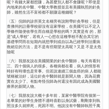
呢？有錢大家都想賺，為甚麼別人都不會賺呢？即使是
內地來的名中醫、中醫大學教授並且有美國執照的針灸
師，雖然生活不富裕都不願賺這種錢呢？
〈五〉倪師的診所英文名稱旁有說附帶針灸學校，但是
查佛州的註冊學校卻沒有這家學校，在美國可以不定入
學條件隨便收學生而自稱是學校的嗎？其實是有 的，那
是“成人學校”，若有人一心想在這種學校不配合其它的
基礎學問而在短期內就想學到或自以為已經學到治重病
救絕症的方法，是不是有些期望太高呢？又是 不是太危
險呢
〈六〉我朋友說在美國開業的針灸中醫師，每天有看到
三、四十個病人的很多。各種病都在看，病人的情形有
時好有時壞也是常事。但若說連續三個血癌的病 人都能
號稱被治好，這位針灸中醫師就是新聞人物，因為花費
實在太少了。有點奇怪倪師為何還沒有因此成為美國醫
療界的新聞人物。
〈七〉我朋友說大概十多年前，某家中醫學院有個第一
名畢業的好學生身體不適時喜歡以身試藥，剛剛拿到執
照沒多久就猝死，死因不明。他說沒有中醫師執照千萬