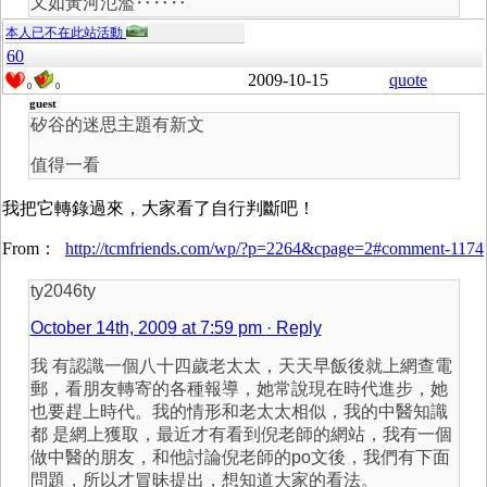
又如黃河氾濫‥‥‥
本人已不在此站活動
60
2009-10-15
quote
0
0
guest
矽谷的迷思主題有新文
值得一看
我把它轉錄過來，大家看了自行判斷吧！
From：
http://tcmfriends.com/wp/?p=2264&cpage=2#comment-1174
ty2046ty
October 14th, 2009 at 7:59 pm
· Reply
我 有認識一個八十四歲老太太，天天早飯後就上網查電
郵，看朋友轉寄的各種報導，她常說現在時代進步，她
也要趕上時代。我的情形和老太太相似，我的中醫知識
都 是網上獲取，最近才有看到倪老師的網站，我有一個
做中醫的朋友，和他討論倪老師的po文後，我們有下面
問題，所以才冒昧提出，想知道大家的看法。