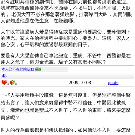
都有註明其種種的副作用。醫師在開刀前也都會說明後遺症。
我就有認識西醫師從來不吃西藥，不喝牛奶，不吃香腸、火腿
的 。老倪大可不必在那急著猛跳腳，扯著嗓門大叫，其實明眼
人都知道他是在做生意、在賺錢哪。
大牛以前說過病人若是得絕症或是重病時要認命，要珍惜剩下
的時光。家人在治療過程中要能同心，要盡力。這樣一家人才
會心安，心平氣和的渡過那段艱難的日子。
要是有人大聲宣傳自己專治絕症，重病。不管中、西醫都是在
趁人之危了，這與金光黨、騙子又有甚麼不同呢？
本人已不在此站活動
48
2009-10-08
quote
0
0
一些人要用種種手段賺錢，這是無可厚非。但是別把整個中醫
給出賣了，讓人們愈來愈覺得中醫不可信任，中醫因此被孤
立，漸漸的也就是變成不入世了，不入世的東西，將來要怎麼
興盛呢？
世人的行為處處都是和佛法抵觸的，如果佛法不入世，要怎麼