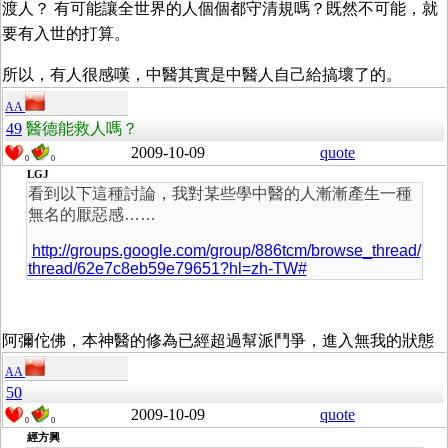
渡人？ 有可能讓全世界的人個個都守清規嗎？既然不可能，就
要有入世的打算。
所以，有人很感嘆，中醫其實是中醫人自己給搞壞了的。
AA
49
醫德能救人嗎？
2009-10-09
quote
0
0
LGJ
看到以下這種討論，我對某些學中醫的人漸漸產生一種
無名的厭惡感……
http://groups.google.com/group/886tcm/browse_thread/
thread/62e7c8eb59e79651?hl=zh-TW#
阿彌佗佛，本神醫的修為已經超過幫派鬥爭，進入無我的狀態
AA
50
2009-10-09
quote
0
0
經方興