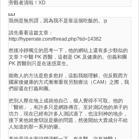
旁觀者清啦！XD
LGJ
我倒是無所謂，因為我不是靠這個吃飯的。:p
請先看看這篇文章：
http://hyperrate.com/thread.php?tid=14382
然後冷靜獨立的思考一下，他的網站上還有多少類似的
文章？中醫 PK 西醫，這都是 OK 及健康的。但義和團
PK 西醫則只是在迷惑眾生。
能救人的方法是愈多愈好，這點我能理解。但反觀西方
國家後健康的方式漸漸重視另類療法（CAM）之際，我
們卻還在打義和團。
把別人壓在地上成就他自己，個人覺得不可取。他的
「醫術」，有許多只是網路傳言。至於測試他的弟子的
功力，現在已經有許多人測試過了，也沒到神的地步，
接下來他就會辯說是藥的問題，然後開始大賣成分不給
人知道的那一系列的藥。
真的是請大家頭腦清醒一下，有名醫，沒有神醫！