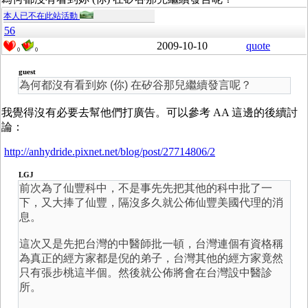
本人已不在此站活動
56
2009-10-10
quote
0
0
guest
為何都沒有看到妳 (你) 在矽谷那兒繼續發言呢？
我覺得沒有必要去幫他們打廣告。可以參考 AA 這邊的後續討
論：
http://anhydride.pixnet.net/blog/post/27714806/2
LGJ
前次為了仙豐科中，不是事先先把其他的科中批了一
下，又大捧了仙豐，隔沒多久就公佈仙豐美國代理的消
息。
這次又是先把台灣的中醫師批一頓，台灣連個有資格稱
為真正的經方家都是倪的弟子，台灣其他的經方家竟然
只有張步桃這半個。然後就公佈將會在台灣設中醫診
所。