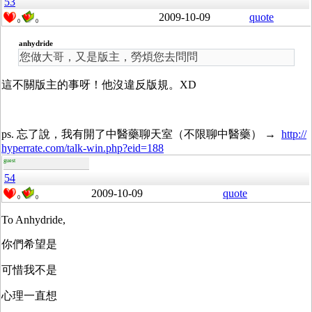
53
2009-10-09
quote
0
0
anhydride
您做大哥，又是版主，勞煩您去問問
這不關版主的事呀！他沒違反版規。XD
ps. 忘了說，我有開了中醫藥聊天室（不限聊中醫藥） →
http://
hyperrate.com/talk-win.php?eid=188
guest
54
2009-10-09
quote
0
0
To Anhydride,
你們希望是
可惜我不是
心理一直想