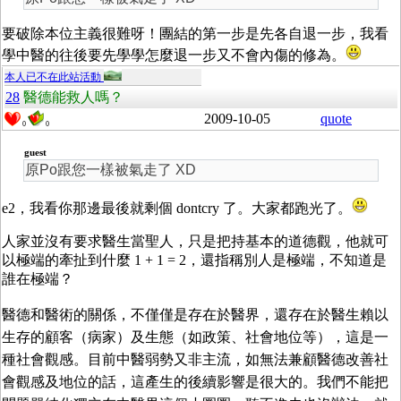
要破除本位主義很難呀！團結的第一步是先各自退一步，我看
學中醫的往後要先學學怎麼退一步又不會內傷的修為。
本人已不在此站活動
28
醫德能救人嗎？
2009-10-05
quote
0
0
guest
原Po跟您一樣被氣走了 XD
e2，我看你那邊最後就剩個 dontcry 了。大家都跑光了。
人家並沒有要求醫生當聖人，只是把持基本的道德觀，他就可
以極端的牽扯到什麼 1 + 1 = 2，還指稱別人是極端，不知道是
誰在極端？
醫德和醫術的關係，不僅僅是存在於醫界，還存在於醫生賴以
生存的顧客（病家）及生態（如政策、社會地位等），這是一
種社會觀感。目前中醫弱勢又非主流，如無法兼顧醫德改善社
會觀感及地位的話，這產生的後續影響是很大的。我們不能把