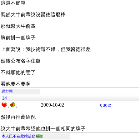
這還不簡單
既然大牛前輩說沒醫德這麼棒
那就幫大牛前輩
胸前掛一個牌子
上面寫說：我技術還不錯，但我醫德很差
然後公布名字住處
不就順他的意了
看他要不要啊
經方興
14
2009-10-02
quote
0
0
然後再推薦給倪
說大牛前輩希望他也掛一個相同的牌子
本人已不在此站活動