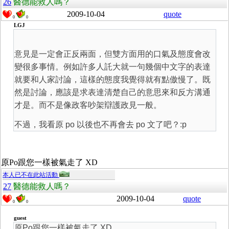
26
醫德能救人嗎？
2009-10-04
quote
0
0
LGJ
意見是一定會正反兩面，但雙方面用的口氣及態度會改
變很多事情。例如許多人託大就一句幾個中文字的表達
就要和人家討論，這樣的態度我覺得就有點傲慢了。既
然是討論，應該是求表達清楚自己的意思來和反方溝通
才是。而不是像政客吵架辯護政見一般。
不過，我看原 po 以後也不再會去 po 文了吧？:p
原Po跟您一樣被氣走了 XD
本人已不在此站活動
27
醫德能救人嗎？
2009-10-04
quote
0
0
guest
原Po跟您一樣被氣走了 XD