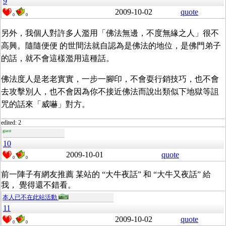
9
2009-10-02
quote
0
0
另外，我個人對許多人濫用「佛法無邊，不度無緣之人」很不
高興。隨隨便便 的世間法就自認為是佛法的地位，是佛門弟子
的話，就不會這樣濫用這種話。
佛法度人是老老實實，一步一腳印，不會耍行銷技巧，也不會
去攻擊別人，也不會因為你不接近佛法而說出類似下地獄等詛
咒的話來「威嚇」對方。
edited: 2
guest
10
2009-10-01
quote
0
0
前一陣子有網友推薦 某站的 “大牛夜話” 和 “大牛又夜話” 給
我， 覺得還不錯看。
本人已不在此站活動
11
2009-10-02
quote
0
0