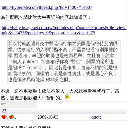
http://hyperrate.com/thread.php?tid=14007#14007
為什麼呢？請比對大牛夜話的內容就知道了：
http://baby.imagenet.com.tw/modules.php?name=Forums&file=viewt
opic&t=3475&postdays=0&postorder=asc&start=75
我以前就說過針灸中醫這個行業在美國是個很特別的職
業。從事這行的入學門檻不高，不需要經過特別艱難的
學 習過程，執照的取得也是輕而易舉。在社會上顧客
〈病人 patient〉卻會稱呼你為 “醫生”，開業的場所也
是“診所”〈clinic〉。因此若是修養，道德不夠的話是很
容易出事的。同樣的，若是個性貪婪，或是居心不良，
也是很容易就能獲 得非分之財。
不過，這不重要啦！依法不依人，大家就事看事就行了。當
然，這裡是很歡迎大牛醫師的。
guest
23
2009-10-03
quote
0
0