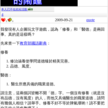
本人已不在此站活動
4
2009-09-21
quote
0
0
我發現有人企圖玩文字遊戲，認為「修養」和「醫德」是兩回
事。真的是這樣嗎？
先來查一下
教育部國語辭典
：
修養
修治涵養使學問道德臻於精美完善。
品德、風度。
醫德：
醫生所應具備的職業道德。
請注意，這兩個詞皆離不開「德」字。一個沒有修養（就是沒
有品德，沒有風度）的人，而他又具備醫生的職業道德，請問
有幾個人相信？請舉手。修養不好不等於脾氣壞喲！請不要把