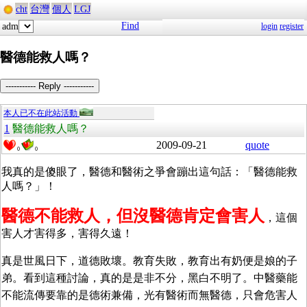
cht
台灣
個人
LGJ
Find
adm
login
register
醫德能救人嗎？
----------- Reply -----------
本人已不在此站活動
1
醫德能救人嗎？
2009-09-21
quote
0
0
我真的是傻眼了，醫德和醫術之爭會蹦出這句話：「醫德能救
人嗎？」！
醫德不能救人，但沒醫德肯定會害人
，這個
害人才害得多，害得久遠！
真是世風日下，道德敗壞。教育失敗，教育出有奶便是娘的子
弟。看到這種討論，真的是是非不分，黑白不明了。中醫藥能
不能流傳要靠的是德術兼備，光有醫術而無醫德，只會危害人