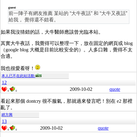
guest
前一陣子有網友推薦 某站的 “大牛夜話” 和 “大牛又夜話”
給我， 覺得還不錯看。
如果我沒猜錯的話，大牛醫師應該曾光臨本站。
其實大牛夜話，我覺得可以整理一下，放在固定的網頁或 blog
（google blog 大概是目前比較安全的）。人多口雜，覺得不太
合適。
我也很愛看呀！
本人已不在此站活動
12
2009-10-02
quote
0
0
看起來那個 dontcry 很不服氣，那就過來發言吧！別在 e2 那裡
亂了。
經方興
13
2009-10-02
quote
0
0