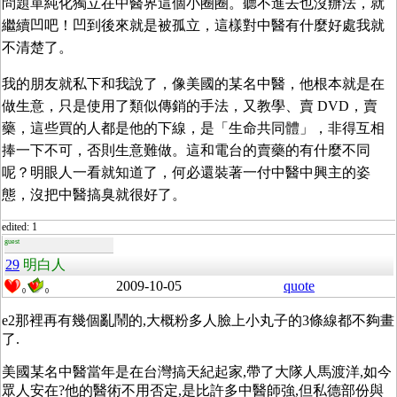
問題單純化獨立在中醫界這個小圈圈。聽不進去也沒辦法，就
繼續凹吧！凹到後來就是被孤立，這樣對中醫有什麼好處我就
不清楚了。
我的朋友就私下和我說了，像美國的某名中醫，他根本就是在
做生意，只是使用了類似傳銷的手法，又教學、賣 DVD，賣
藥，這些買的人都是他的下線，是「生命共同體」，非得互相
捧一下不可，否則生意難做。這和電台的賣藥的有什麼不同
呢？明眼人一看就知道了，何必還裝著一付中醫中興主的姿
態，沒把中醫搞臭就很好了。
edited: 1
guest
29
明白人
2009-10-05
quote
0
0
e2那裡再有幾個亂鬧的,大概粉多人臉上小丸子的3條線都不夠畫
了.
美國某名中醫當年是在台灣搞天紀起家,帶了大隊人馬渡洋,如今
眾人安在?他的醫術不用否定,是比許多中醫師強,但私德部份與