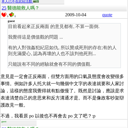
本人已不在此站活動
25
醫德能救人嗎？
2009-10-04
quote
0
0
guest
目前看起來正反兩面 的意見都有, 不算一面倒.
我覺得這是價值觀的問題 ...
有的人對強姦犯紀惡如仇, 所以贊成死刑的存在;有的人
則充滿愛心, 認為再壞的人也不該判他死刑...
只能說有不同的經驗就會有不同的價值觀.
意見是一定會正反兩面，但雙方面用的口氣及態度會改變很多
事情。例如許多人托大就一句幾個中文字的表達就要和人家討
論，這樣的態度我覺得就有點傲慢了。既然是討論，應該是求
表達清楚自己的意思來和反方溝通才是。而不是像政客吵架辯
護政見一般。
不過，我看原 po 以後也不再會去 po 文了吧？:p
guest