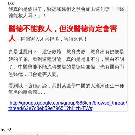
LGJ
我真的是傻眼了，醫德和醫術之爭會蹦出這句話：「醫
德能救人嗎？」！
醫德不能救人，但沒醫德肯定會害
人
，這個害人才害得多，害得久遠！
真是世風日下，道德敗壞。教育失敗，教育出有奶便是
娘的子弟。看到這種討論，真的是是非不分，黑白不明
了。中醫藥能不能流傳要靠的是德術兼備，光有醫術而
無醫德，只會危害人間。
看到以下這種討論，我對某些學中醫的人漸漸產生一種
無名的厭惡感……
http://groups.google.com/group/886tcm/browse_thread/
thread/62e7c8eb59e79651?hl=zh-TW#
by e2