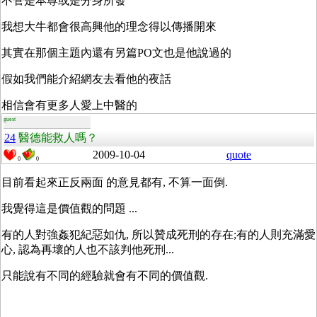
不管是本尊或是分身所發
我想大牛都會很高興他的理念得以傳播開來
其實在那個主題內還有另篇PO文也是他說過的
假如我們能介紹網友去看他的夜話
相信會有更多人愛上中醫的
guest
24
醫德能救人嗎？
2009-10-04
quote
0
0
目前看起來正反兩面 的意見都有, 不算一面倒.
我覺得這是價值觀的問題 ...
有的人對強姦犯紀惡如仇, 所以贊成死刑的存在;有的人則充滿愛
心, 認為再壞的人也不該判他死刑...
只能說有不同的經驗就會有不同的價值觀.