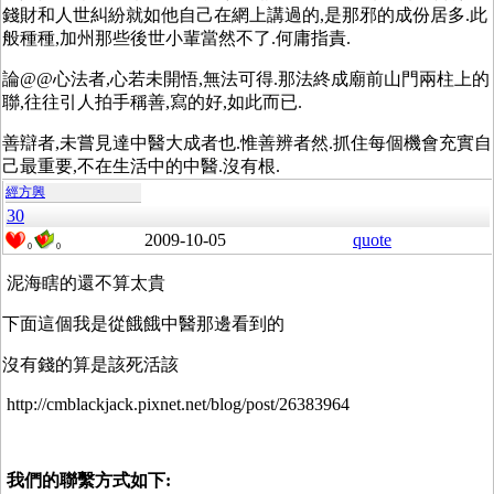
錢財和人世糾紛就如他自己在網上講過的,是那邪的成份居多.此
般種種,加州那些後世小輩當然不了.何庸指責.
論@@心法者,心若未開悟,無法可得.那法終成廟前山門兩柱上的
聯,往往引人拍手稱善,寫的好,如此而已.
善辯者,未嘗見達中醫大成者也.惟善辨者然.抓住每個機會充實自
己最重要,不在生活中的中醫.沒有根.
經方興
30
2009-10-05
quote
0
0
泥海瞎的還不算太貴
下面這個我是從餓餓中醫那邊看到的
沒有錢的算是該死活該
http://cmblackjack.pixnet.net/blog/post/26383964
我們的聯繫方式如下: