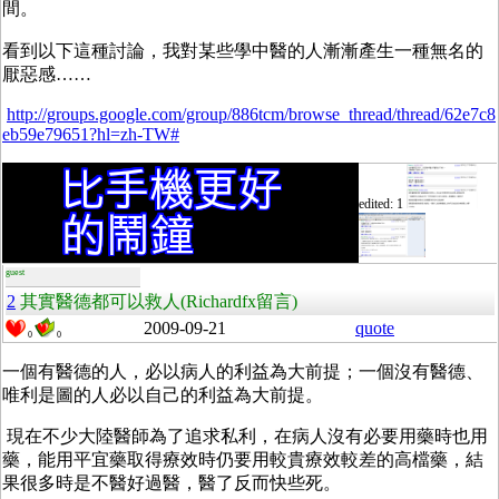
間。
看到以下這種討論，我對某些學中醫的人漸漸產生一種無名的
厭惡感……
http://groups.google.com/group/886tcm/browse_thread/thread/62e7c8
eb59e79651?hl=zh-TW#
edited: 1
guest
2
其實醫德都可以救人(Richardfx留言)
2009-09-21
quote
0
0
一個有醫德的人，必以病人的利益為大前提；一個沒有醫德、
唯利是圖的人必以自己的利益為大前提。
現在不少大陸醫師為了追求私利，在病人沒有必要用藥時也用
藥，能用平宜藥取得療效時仍要用較貴療效較差的高檔藥，結
果很多時是不醫好過醫，醫了反而快些死。