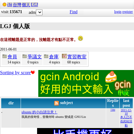
cht
LGJ
台灣
個人
visit:
135671
Find
login
register
adm
LGJ 個人版
在這裡離題是正常的，沒離題才有點不正常。
2011-06-01
會員
爭議文
倉庫
實習教室
14 topics
0 topics
4 topics
68 topics
Sorting by score
Replie
last
subject
dir
s
post
.
7284
2011-12-
ubuntu 的小白請注意！
10
我真的很奇怪，曾幾何時 ubuntu 變成是 GNU/Lin
本人已不
在此站活
動