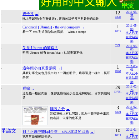
.
12
2011-05-
親子丼
→|
31
63633
晚上看超視(食在有健康)，裏面的親子丼不只是雞肉&雞
eliu
.
1
2011-05-
Canonical (Ubuntu) - the evil company
→|
08
13979
看一下 rms 對這個做法的觀點： When a compa
本人已不
在此站活
動
.
7159
2011-05-
又是 Ubuntu 的策略？
05
明明 Ubuntu 就有 forum/chat（點閱率還不低
本人已不
在此站活
動
.
1
2011-05-
這年頭小白真囂張啊
→|
01
11699
其實好事之徒也是很白啦！一再的明示、暗示還是一樣白，莫可
本人已不
奈何
在此站活
動
.
29
2011-02-
腫瘤
→|
26
137981
這是指一般的肉瘤，像卵巢癌就絕少是血液轉移的。目前的機制
本人已不
還
在此站活
動
.
3
2011-02-
脾胰之分
→|
26
20824
這樣邏輯上有點問題，因為中醫脾是先出現
本人已不
的名詞，依據的也不是
在此站活
動
10
2011-01-
爭議文
對「正統中醫[at]台灣」 s9250813 的回應
→|
10
51075
我常常是被動防衛的。
本人已不