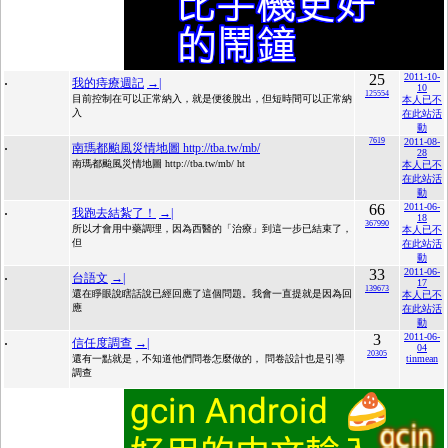
.
25
2011-10-
我的痔療週記
→|
10
125554
目前控制在可以正常納入，就是便後脫出，但短時間可以正常納
本人已不
入
在此站活
動
.
7619
2011-08-
南瑪都颱風災情地圖 http://tba.tw/mb/
28
南瑪都颱風災情地圖 http://tba.tw/mb/ ht
本人已不
在此站活
動
.
66
2011-06-
我跑去結紮了！
→|
18
367990
所以才會用中藥調理，因為西醫的「治療」到這一步已結束了，
本人已不
但
在此站活
動
.
33
2011-06-
台語文
→|
17
139673
還在睜眼說瞎話說已經回應了這個問題。我會一直提就是因為回
本人已不
應
在此站活
動
.
3
2011-06-
信任度調查
→|
04
20305
還有一點就是，不知道他們問卷怎麼做的， 問卷設計也是引導
tinmean
調查