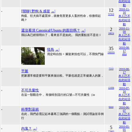
在此站活
動
.
12
2010-11-
[閒聊] 野狗 & 感冒
→|
16
57313
狗瘟、狂犬病不處置掉，就會危害更多人畜的性命，你擔得起
本人已不
嗎？
在此站活
動
.
2
2010-11-
還沒看清 Canonical/Ubuntu 的面目嗎？
→|
09
16624
我以為已經很明白了，看來並不是如此。 我的重點並不是在 l
本人已不
在此站活
動
.
35
2010-08-
怪鳥
→|
17
150355
用定時自拍 + 腳架來拍也可以，不用快門線
eliu
.
7215
2010-08-
平脈
17
把脈通常都是要和平脈來做比較。平脈也就是正常健康人的脈，
本人已不
在此站活
動
.
12456
2010-07-
不可共量性
16
在這一類觀念中， 有個特別流行的口號---不可共量性（in
本人已不
在此站活
動
.
6444
2010-06-
科學對巫術
07
在此，我們必需記起本書再三強調的一個觀點：測試理論並非例
本人已不
行
在此站活
動
.
5
2010-05-
內鬼？
→|
01
22663