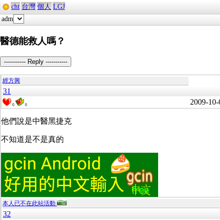
cht
台灣
個人
LGJ
adm
醫德能救人嗎？
----------- Reply -----------
經方興
31
2009-10-
0
0
他們說是中醫黑捷克
不知道是不是真的
本人已不在此站活動
32