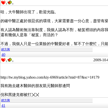
0
0
哇，大牛醫師出現了，歡迎光臨。
的確中醫正處於很惡劣的環境，大家需要盡一分心意，盡管有柴米
有人認為醫術無法靠制度，我個人認為不對，秘笈裡頭的內容
還有幾個人是靠「秘笈」而活的？
不過，我個人只是一位業餘的中醫愛好者，幫不了什麼忙，只
經方興
40
2009-10-
0
0
http://tw.myblog.yahoo.com/kiy-6969/article?mid=87&sc=1#179
我有跑去建木醫師的朋友凱元醫師那邊問
倪和黑捷克都被打〤〤
經方興
41