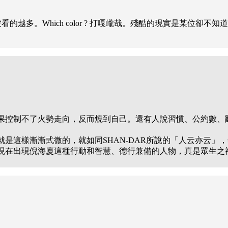
部就會被看的越多。Which color ? 打嘎巄哉。殘酷的現實是某位卻不知
結果控制不了火勢走向，反而燒到自己。還有人說習慣、公約數
是這樣漸漸式微的，就如同SHAN-DAR所說的「人云亦云」
在出現倪海廈這種行動和智慧、德行兼備的人物，真是眾生之福