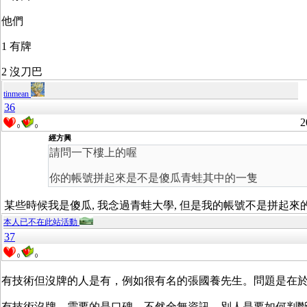
他們
1 有牌
2 沒刀巴
tinmean
36
2
0
0
經方興
請問一下樓上的喔
你的帳號拼起來是不是傻瓜青蛙其中的一隻
某些時候我是傻瓜, 我念過青蛙大學, 但是我的帳號不是拼起來
本人已不在此站活動
37
0
0
有技術但沒牌的人是有，例如很有名的張國養先生。問題是在
有技術沒牌，需要的是口碑，不然全無資訊，別人是要如何判