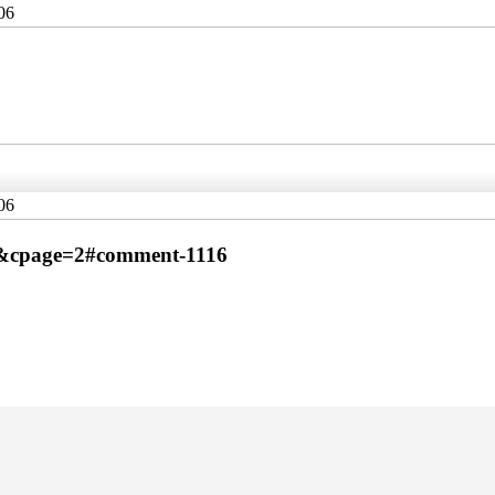
06
06
cpage=2#comment-1116