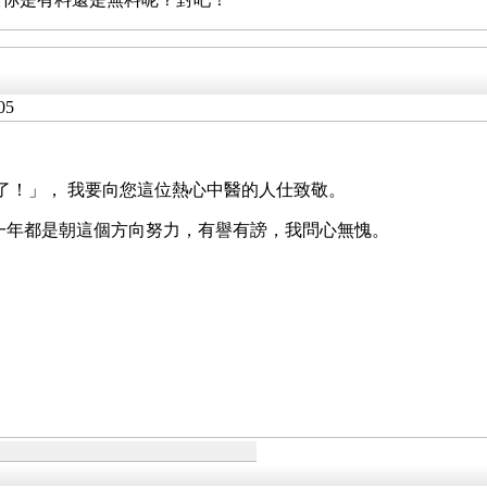
05
了！」， 我要向您這位熱心中醫的人仕致敬。
一年都是朝這個方向努力，有譽有謗，我問心無愧。