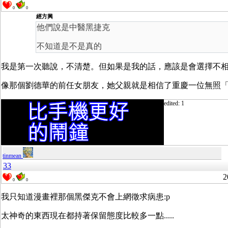
0
0
經方興
他們說是中醫黑捷克
不知道是不是真的
我是第一次聽說，不清楚。但如果是我的話，應該是會選擇不
像那個劉德華的前任女朋友，她父親就是相信了重慶一位無照
edited: 1
tinmean
33
2
0
0
我只知道漫畫裡那個黑傑克不會上網徵求病患:p
太神奇的東西現在都持著保留態度比較多一點.....