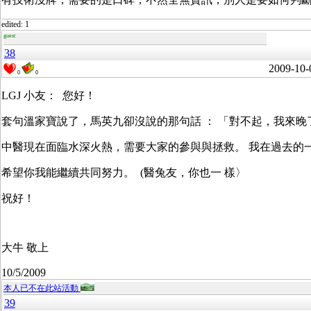
edited: 1
guest
38
2009-10-
0
0
LGJ 小友： 您好！
套句溫家寶說了，馬英九卻沒說的那句話 ： 「對不起，我來晚
中醫現在面臨水深火熱，需要大家的參與與拯救。 我在過去的
希望你我能繼續共同努力。 (醫兔友，你也一 樣〉
祝好！
大牛 敬上
10/5/2009
本人已不在此站活動
39