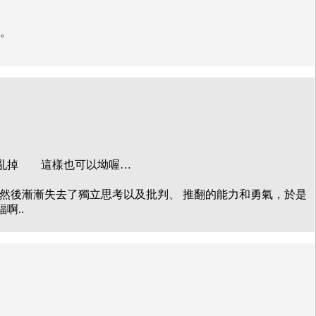
道。
、亂掉 這樣也可以坳喔…
，然後漸漸失去了獨立思考以及批判、 推翻的能力和勇氣，於是
啊..