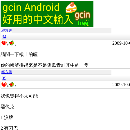
經方興
34
2009-10-
0
0
請問一下樓上的喔
你的帳號拼起來是不是傻瓜青蛙其中的一隻
經方興
35
2009-10-
0
0
我也覺得不太可能
黑傑克
1 沒牌
2 有刀巴