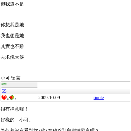
但我還不是
你想我是她
我也想是她
其實也不難
去求倪大俠
小可 留言
guest
55
2009-10-09
quote
0
0
很有禪意喔！
好樣的，小可。
為何都沒有看到妳 (你) 在矽谷那兒繼續發言呢？