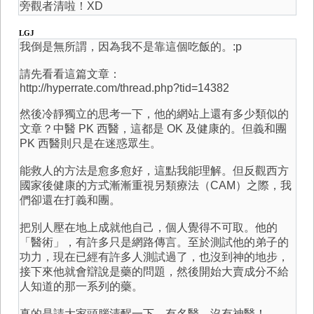
旁觀者清啦！XD
LGJ
我倒是無所謂，因為我不是靠這個吃飯的。:p
請先看看這篇文章：
http://hyperrate.com/thread.php?tid=14382
然後冷靜獨立的思考一下，他的網站上還有多少類似的
文章？中醫 PK 西醫，這都是 OK 及健康的。但義和團
PK 西醫則只是在迷惑眾生。
能救人的方法是愈多愈好，這點我能理解。但反觀西方
國家後健康的方式漸漸重視另類療法（CAM）之際，我
們卻還在打義和團。
把別人壓在地上成就他自己，個人覺得不可取。他的
「醫術」，有許多只是網路傳言。至於測試他的弟子的
功力，現在已經有許多人測試過了，也沒到神的地步，
接下來他就會辯說是藥的問題，然後開始大賣成分不給
人知道的那一系列的藥。
真的是請大家頭腦清醒一下，有名醫，沒有神醫！