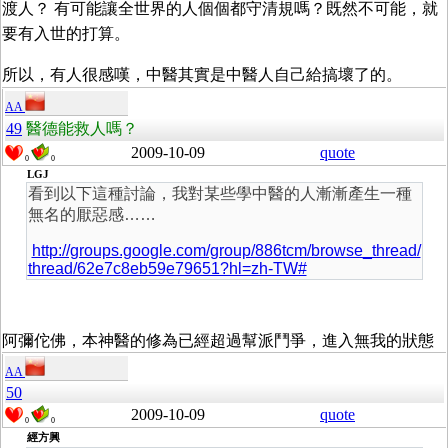
渡人？ 有可能讓全世界的人個個都守清規嗎？既然不可能，就
要有入世的打算。
所以，有人很感嘆，中醫其實是中醫人自己給搞壞了的。
AA
49
醫德能救人嗎？
2009-10-09
quote
0
0
LGJ
看到以下這種討論，我對某些學中醫的人漸漸產生一種
無名的厭惡感……
http://groups.google.com/group/886tcm/browse_thread/
thread/62e7c8eb59e79651?hl=zh-TW#
阿彌佗佛，本神醫的修為已經超過幫派鬥爭，進入無我的狀態
AA
50
2009-10-09
quote
0
0
經方興