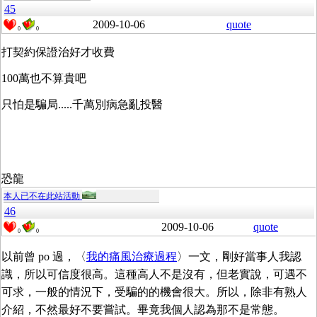
45
2009-10-06
quote
0
0
打契約保證治好才收費
100萬也不算貴吧
只怕是騙局.....千萬別病急亂投醫
恐龍
本人已不在此站活動
46
2009-10-06
quote
0
0
以前曾 po 過，〈
我的痛風治療過程
〉一文，剛好當事人我認
識，所以可信度很高。這種高人不是沒有，但老實說，可遇不
可求，一般的情況下，受騙的的機會很大。所以，除非有熟人
介紹，不然最好不要嘗試。畢竟我個人認為那不是常態。