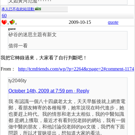
又如黃河氾濫‥‥‥
本人已不在此站活動
60
2009-10-15
quote
0
0
guest
矽谷的迷思主題有新文
值得一看
我把它轉錄過來，大家看了自行判斷吧！
From：
http://tcmfriends.com/wp/?p=2264&cpage=2#comment-1174
ty2046ty
October 14th, 2009 at 7:59 pm
· Reply
我 有認識一個八十四歲老太太，天天早飯後就上網查電
郵，看朋友轉寄的各種報導，她常說現在時代進步，她
也要趕上時代。我的情形和老太太相似，我的中醫知識
都 是網上獲取，最近才有看到倪老師的網站，我有一個
做中醫的朋友，和他討論倪老師的po文後，我們有下面
問題，所以才冒昧提出，想知道大家的看法。