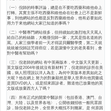
〈一〉倪師的時事評論，總是在不要吃西藥和維他命上
打轉。其實主張不吃西藥和維他命在社會上已不是新鮮
事，到他網站的也都是反對西藥維他命，他有必要如此
用力于來他網站大家已知道的事嗎？
〈二〉中醫專門網站很多，但持續如此激烈地天天罵人
給自己的粉絲聽，大概僅倪師一家，尤其是指名道姓的
罵。人家三個學者前一天才得諾貝爾醫學獎，第二天就
統統被倪師詛咒得癌症，若是讓懂中文的老美看到，會
對中醫有幫助嗎？
〈三〉倪老師的網站 有中英兩版本，中文版天天更新，
英文版從2004年後就沒有新材料了，倪老師的診所在美
國，病人照理說以洋人為主，為何中英版本差異如此之
大呢？他在網上 努力的對象顯然是華人世界向他買藥或
是買DVD的人，或是招來跟診者。難道他已放棄他的英
文版或放棄西方人了嗎？
〈四〉所有正式的開業中醫診所〈包括香港、澳門、台
灣、大陸，以及世界各地〉，公開收錢招收一般民眾跟
診，除倪老師之外，全世界大概找不到幾家。是 何原因