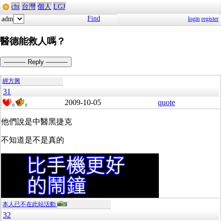
cht
台灣
個人
LGJ
Find
adm
login
register
醫德能救人嗎？
----------- Reply -----------
經方興
31
2009-10-05
quote
0
0
他們說是中醫黑捷克
不知道是不是真的
本人已不在此站活動
32