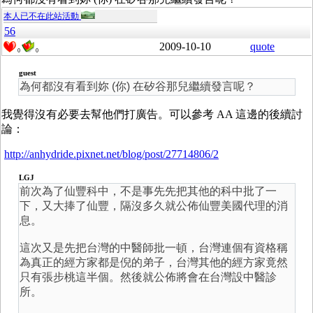
本人已不在此站活動
56
2009-10-10
quote
0
0
guest
為何都沒有看到妳 (你) 在矽谷那兒繼續發言呢？
我覺得沒有必要去幫他們打廣告。可以參考 AA 這邊的後續討
論：
http://anhydride.pixnet.net/blog/post/27714806/2
LGJ
前次為了仙豐科中，不是事先先把其他的科中批了一
下，又大捧了仙豐，隔沒多久就公佈仙豐美國代理的消
息。
這次又是先把台灣的中醫師批一頓，台灣連個有資格稱
為真正的經方家都是倪的弟子，台灣其他的經方家竟然
只有張步桃這半個。然後就公佈將會在台灣設中醫診
所。