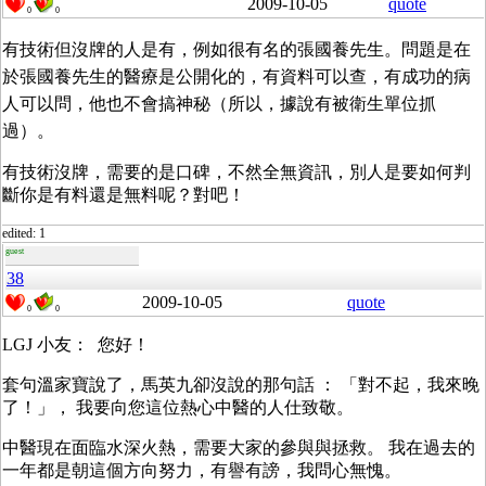
2009-10-05
quote
0
0
有技術但沒牌的人是有，例如很有名的張國養先生。問題是在
於張國養先生的醫療是公開化的，有資料可以查，有成功的病
人可以問，他也不會搞神秘（所以，據說有被衛生單位抓
過）。
有技術沒牌，需要的是口碑，不然全無資訊，別人是要如何判
斷你是有料還是無料呢？對吧！
edited: 1
guest
38
2009-10-05
quote
0
0
LGJ 小友： 您好！
套句溫家寶說了，馬英九卻沒說的那句話 ： 「對不起，我來晚
了！」， 我要向您這位熱心中醫的人仕致敬。
中醫現在面臨水深火熱，需要大家的參與與拯救。 我在過去的
一年都是朝這個方向努力，有譽有謗，我問心無愧。