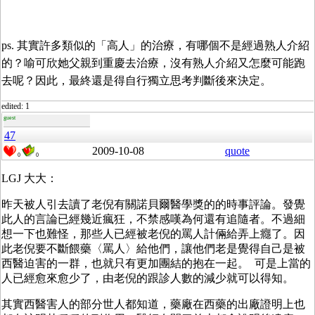
ps. 其實許多類似的「高人」的治療，有哪個不是經過熟人介紹
的？喻可欣她父親到重慶去治療，沒有熟人介紹又怎麼可能跑
去呢？因此，最終還是得自行獨立思考判斷後來決定。
edited: 1
guest
47
2009-10-08
quote
0
0
LGJ 大大：
昨
天被人引去讀了老倪有關諾貝爾醫學獎的的時事評論。發覺
此人的言論已經幾近瘋狂，不禁感嘆為何還有追隨者。不過細
想一下也難怪，那些人已經被老倪的罵人計倆給弄上癮了。因
此老倪要不斷餵藥〈罵人〉給他們，讓他們老是覺得自己是被
西醫迫害的一群，也就只有更加團結的抱在一起。 可是上當的
人已經愈來愈少了，由老倪的跟診人數的減少就可以得知。
其實西醫害人的部分世人都知道，藥廠在西藥的出廠證明上也