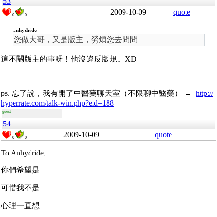
53
2009-10-09
quote
0
0
anhydride
您做大哥，又是版主，勞煩您去問問
這不關版主的事呀！他沒違反版規。XD
ps. 忘了說，我有開了中醫藥聊天室（不限聊中醫藥） →
http://
hyperrate.com/talk-win.php?eid=188
guest
54
2009-10-09
quote
0
0
To Anhydride,
你們希望是
可惜我不是
心理一直想