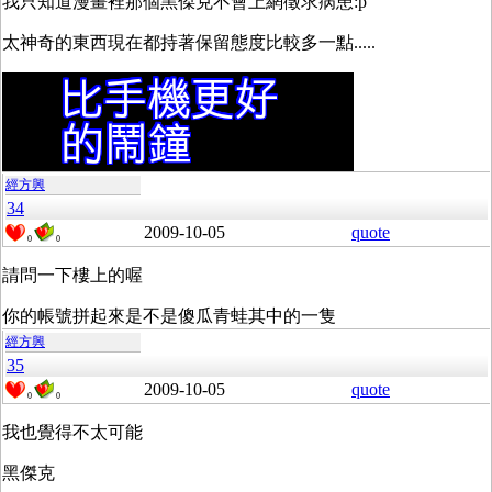
我只知道漫畫裡那個黑傑克不會上網徵求病患:p
太神奇的東西現在都持著保留態度比較多一點.....
經方興
34
2009-10-05
quote
0
0
請問一下樓上的喔
你的帳號拼起來是不是傻瓜青蛙其中的一隻
經方興
35
2009-10-05
quote
0
0
我也覺得不太可能
黑傑克