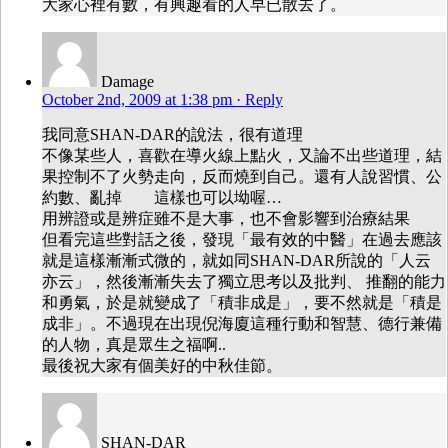
大家心裡有數，有興趣看的人早已散去了。
Damage
October 2nd, 2009 at 1:38 pm
· Reply
我同意SHAN-DAR的說法，很有道理
不像某些人，喜歡在導火線上點火，又論不出些道理，結
果控制不了火勢走向，反而燒到自己。還有人說習慣、公
約數、亂掉 這樣也可以坳喔…
用辨證或是辨症雖不是大事，也不會影響到治療結果
但看完這些對話之後，發現「最有效的中醫」在過去應該
就是這樣漸漸式微的，就如同SHAN-DAR所說的「人云
亦云」，然後漸漸失去了獨立思考以及批判、 推翻的能力
和勇氣，於是就變成了「積非成是」，要不然就是「積是
成非」。不過現在出現倪海廈這種行動和智慧、德行兼備
的人物，真是眾生之福啊..
最後祝大家有個美好的中秋佳節。
SHAN-DAR