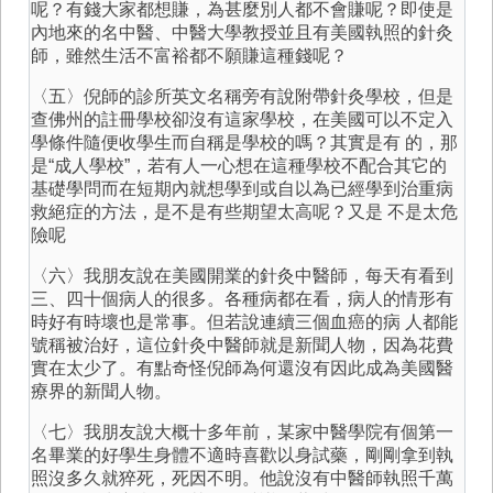
呢？有錢大家都想賺，為甚麼別人都不會賺呢？即使是
內地來的名中醫、中醫大學教授並且有美國執照的針灸
師，雖然生活不富裕都不願賺這種錢呢？
〈五〉倪師的診所英文名稱旁有說附帶針灸學校，但是
查佛州的註冊學校卻沒有這家學校，在美國可以不定入
學條件隨便收學生而自稱是學校的嗎？其實是有 的，那
是“成人學校”，若有人一心想在這種學校不配合其它的
基礎學問而在短期內就想學到或自以為已經學到治重病
救絕症的方法，是不是有些期望太高呢？又是 不是太危
險呢
〈六〉我朋友說在美國開業的針灸中醫師，每天有看到
三、四十個病人的很多。各種病都在看，病人的情形有
時好有時壞也是常事。但若說連續三個血癌的病 人都能
號稱被治好，這位針灸中醫師就是新聞人物，因為花費
實在太少了。有點奇怪倪師為何還沒有因此成為美國醫
療界的新聞人物。
〈七〉我朋友說大概十多年前，某家中醫學院有個第一
名畢業的好學生身體不適時喜歡以身試藥，剛剛拿到執
照沒多久就猝死，死因不明。他說沒有中醫師執照千萬