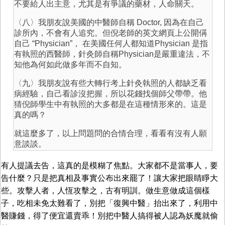
不要給人出主意，尤其是有爭議的藥材，人命關天。
〈八〉我朋友說美國的中醫師自稱 Doctor, 因為在自己
診所內，不會有人追究。但倪老師的英文網頁上公開偁
自己 “Physician”， 在美國任何人都知道Physician 是指
有執照的西醫師，針灸師自稱Physician是嚴重違法，不
知他為何如此做多年而不自知。
〈九〉我朋友說有些大轉行考上針灸執照的人都缺乏看
病經驗，自己看診沒把握，所以花錢找個師父帶帶。他
猜倪師學生中有執照的大多都是在這種情形來的。這是
真的嗎？
就這麼多了，以上問題問的合情合理，看看有沒有人願
意談談。
有人提議去告，這真的是模糊了焦點。大家都不是當事人，要
告什麼？只是把真相及事實公布出來罷了！讓大家把眼睛睜大
些。攻擊人者，人恆攻擊之，古有明訓。做生意做成這個樣
子，吃相未免太難看了，別把「復興中醫」抬出來了，利用中
醫賺錢，得了便宜還賣乖！別把中醫人搞得被人認為妖魔就偷