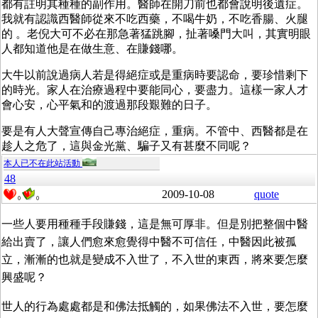
都有註明其種種的副作用。醫師在開刀前也都會說明後遺症。
我就有認識西醫師從來不吃西藥，不喝牛奶，不吃香腸、火腿
的 。老倪大可不必在那急著猛跳腳，扯著嗓門大叫，其實明眼
人都知道他是在做生意、在賺錢哪。
大牛以前說過病人若是得絕症或是重病時要認命，要珍惜剩下
的時光。家人在治療過程中要能同心，要盡力。這樣一家人才
會心安，心平氣和的渡過那段艱難的日子。
要是有人大聲宣傳自己專治絕症，重病。不管中、西醫都是在
趁人之危了，這與金光黨、騙子又有甚麼不同呢？
本人已不在此站活動
48
2009-10-08
quote
0
0
一些人要用種種手段賺錢，這是無可厚非。但是別把整個中醫
給出賣了，讓人們愈來愈覺得中醫不可信任，中醫因此被孤
立，漸漸的也就是變成不入世了，不入世的東西，將來要怎麼
興盛呢？
世人的行為處處都是和佛法抵觸的，如果佛法不入世，要怎麼