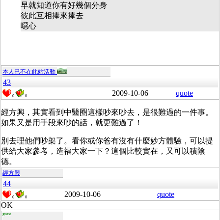
早就知道你有好幾個分身
彼此互相捧來捧去
噁心
本人已不在此站活動
43
2009-10-06
quote
0
0
經方興，其實看到中醫圈這樣吵來吵去，是很難過的一件事。
如果又是用手段來吵的話，就更難過了！
別去理他們吵架了。看你或你爸有沒有什麼妙方體驗，可以提
供給大家參考，造福大家一下？這個比較實在，又可以積陰
德。
經方興
44
2009-10-06
quote
0
0
OK
guest