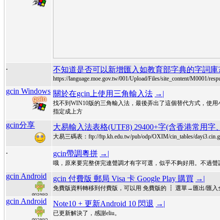
.
不知道是否可以新增匯入如教育部字典的字詞庫?
https://language.moe.gov.tw/001/Upload/Files/site_content/M0001/resp
gcin Windows
關於在gcin上使用三角輸入法
→|
找不到WIN10版的三角輸入法，最後弄出了這個替代方式，使用小
指定成上方
gcin分享
大易輸入法表格(UTF8) 29400+字(含香港常用字
大易三碼表：ftp://ftp.kh.edu.tw/pub/odp/OXIM/cin_tables/dayi3.ci
.
gcin帶調粵拼
→|
哦，原來要完整併完連聲調才有字可選，似乎不夠好用。不過聲
gcin Android
gcin 付費版 郵局 Visa 卡 Google Play 購買
→|
免費版資料轉移到付費版，可以用 免費版的 ┇ 選單→匯出/匯入全部→gci
gcin Android
Note10 + 更新Android 10 閃退
→|
已更新解決了，感謝eliu。