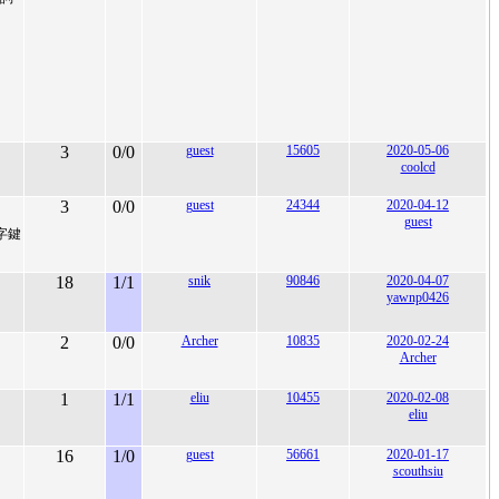
3
0/0
guest
15605
2020-05-06
coolcd
3
0/0
guest
24344
2020-04-12
guest
字鍵
18
1/1
snik
90846
2020-04-07
yawnp0426
2
0/0
Archer
10835
2020-02-24
Archer
1
1/1
eliu
10455
2020-02-08
eliu
16
1/0
guest
56661
2020-01-17
scouthsiu