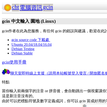
cht
gcin
電腦資訊
gcin 中文輸入 園地 (Linux)
gcin作者在此為您服務，有任何 gcin 的錯誤與建議，歡迎在此討論。gc
gcin source code 下載處
Ubuntu 20.04/18.04/16.04
Debian Testing
Debian Stable
gcin使用手冊
聊天室即時線上支援（請用本站帳號登入發言 / 開放匿名
特點
當你輸入前兩個字的注音 or 拼音後，會自動跳出一個視窗讓你預
這是新注音沒有的。
由於可以把標點符號及數字定義成詞，你可以 gcin 當成好