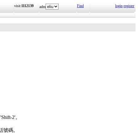
visit:
1112139
Find
login
register
adm
t-2'。
話號碼。