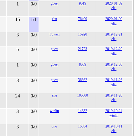
1
0/0
guest
9619
2020-01-09
eliu
15
1/1
eliu
76400
2020-01-09
eliu
3
0/0
Puwen
15920
2019-12-21
eliu
5
0/0
guest
21723
2019-12-20
eliu
1
0/0
guest
8639
2019-12-05
eliu
8
0/0
guest
36362
2019-11-26
eliu
24
0/0
eliu
106600
2019-11-20
eliu
3
0/0
winlin
14832
2019-10-24
winlin
3
0/0
ono
15054
2019-10-11
eliu