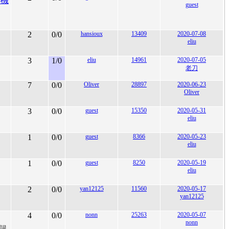
手機
guest
2
0/0
hansioux
13409
2020-07-08
eliu
3
1/0
eliu
14961
2020-07-05
老刀
7
0/0
Oliver
28897
2020-06-23
Oliver
3
0/0
guest
15350
2020-05-31
eliu
1
0/0
guest
8366
2020-05-23
eliu
1
0/0
guest
8250
2020-05-19
eliu
2
0/0
yan12125
11560
2020-05-17
yan12125
4
0/0
nonn
25263
2020-05-07
nonn
N詞