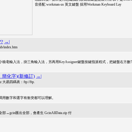
音搭配 workman-us 英文鍵盤 採用Workman Keyboard Lay
?
→|
ub/index.htm
狼亳輸入法，掛三角輸入法，另再用KeyAssigner鍵盤按鍵指派程式，把鍵盤右方數
、簡化字)(新修訂)
→|
n.gz 大易四碼表：ftp://ftp.
調用數字和選字有衝突都可以理解。
n匯出全部，會產生 GcinAllData.zip 付