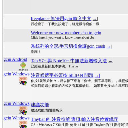
.
freeplance 無法用gcin 輸入中文
→|
我檢查了一下我的設定了，確定跟你寫的一樣
.
Welcome our new member, cba to gcin
Click here if you want to know more about cba
.
系統列的全形/半形切換會讓gcin crash
→|
謝謝！
gcin Android
Tab S7+ 與 Note10+ 中無法新增輸入法
→|
已經在最新的版本解決。Thanks.
gcin Windows
注音候選字必須按 Shift+N 問題
→|
你按1就等於按ㄅ，所以接下來有「側邊、測不準原理」，就把
式與目前縮小範圍的方式各有其優缺點。 如果要免按 shift 就
gcin Windows
建議功能
建議功能 如附圖所示
gcin Windows
Traybar 的 注音符號 選項,輸入注音位置錯誤
OS：Windows 7 X64注音: 倚天 41 鍵 注音 Traybar 的"注音符號