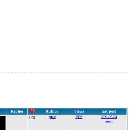
Replies
Author
Views
last post
0/0
guest
3996
2021-03-04
guest