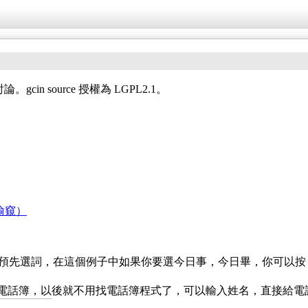
in source 授權為 LGPL2.1。
偷窺）
先選詞，在這個例子中如果你要選今日事，今日畢，你可以按 'Shif
用的電話簿，以後就不用找電話簿程式了，可以輸入姓名，直接給電