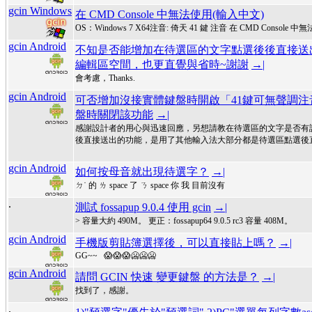
gcin Windows
在 CMD Console 中無法使用(輸入中文)
OS：Windows 7 X64注音: 倚天 41 鍵 注音 在 CMD Console
gcin Android
不知是否能增加在待選區的文字點選後後直接送
編輯區空間，也更直覺與省時~謝謝
→|
會考慮，Thanks.
gcin Android
可否增加沒接實體鍵盤時開啟「41鍵可無聲調
盤時關閉該功能
→|
感謝設計者的用心與迅速回應，另想請教在待選區的文字是否有
後直接送出的功能，是用了其他輸入法大部分都是待選區點選後
gcin Android
如何按母音就出現待選字？
→|
ㄉ˙ 的 ㄌ space 了 ㄋ space 你 我 目前沒有
.
測試 fossapup 9.0.4 使用 gcin
→|
> 容量大約 490M。 更正：fossapup64 9.0.5 rc3 容量 408M。
gcin Android
手機版剪貼簿選擇後，可以直接貼上嗎？
→|
GG~~ 😱😱😱🥶🥶🥶
gcin Android
請問 GCIN 快速 變更鍵盤 的方法是？
→|
找到了，感謝。
.