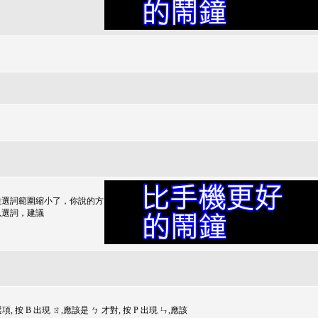
候選詞範圍縮小了，你說的方
可以選詞，建議
"選項, 按 B 出現 ㄖ,應該是 ㄅ 才對, 按 P 出現 ㄣ,應該