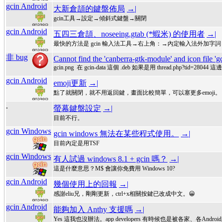
gcin Android
大新倉頡的鍵盤佈局
→|
gcin工具→設定→傾斜式鍵盤→關閉
gcin Android
五四三倉頡、noseeing.gtab (*蝦米) 的使用者
→|
最快的方法是 gcin 輸入法工具→右上角：→內定輸入法外加字詞
非 bug
Cannot find the 'canberra-gtk-module' and icon file 'g
gcin.png 在 gcin-data 這個 .deb 如果是用 thread.php?tid=28044
gcin Android
emoji更新
→|
點了就關閉，就不用返回鍵，畫面比較簡單，可以塞更多emoji。
.
螢幕鍵盤設定
→|
目前不行。
gcin Windows
gcin windows 無法在某些程式使用。
→|
目前內定是用TSF
gcin Windows
有人試過 windows 8.1 + gcin 嗎？
→|
這是什麼意思？M$ 會讓你免費用 Windows 10?
gcin Android
幾個使用上的回報
→|
感謝eliu兄，剛剛更新，ctrl+x相關按鍵已改成中文。😀
gcin Android
能夠加入 Anthy 支援嗎
→|
Yes 這我也沒辦法。app developers 有時候也是被各家、各A