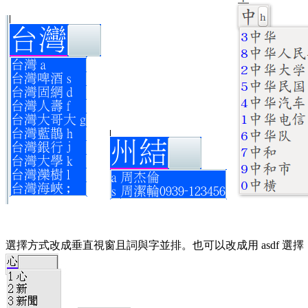
選擇方式改成垂直視窗且詞與字並排。也可以改成用 asdf 選擇