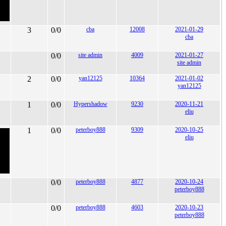
3
0/0
cba
12008
2021-01-29
cba
0/0
site admin
4009
2021-01-27
site admin
2
0/0
yan12125
10364
2021-01-02
yan12125
1
0/0
Hypershadow
9230
2020-11-21
eliu
1
0/0
peterboy888
9309
2020-10-25
eliu
0/0
peterboy888
4877
2020-10-24
peterboy888
0/0
peterboy888
4603
2020-10-23
peterboy888