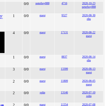
0/0
peterboy888
4716
2020-10-23
peterboy888
1
0/0
guest
9327
2020-08-30
下
eliu
4
0/0
guest
17131
2020-08-22
guest
1
0/0
guest
8837
2020-08-14
eliu
3
0/0
guest
13399
2020-08-13
guest
2
0/0
guest
11809
2020-08-05
guest
2
0/0
splin
13146
2020-07-10
splin
2
0/0
guest
11554
2020-07-08