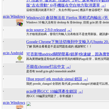
1)"預選字"優先於"預選詞" 2)PC"選單每列字數a
版"左右滑動" 6)手機版在空白地方取消選單
→|
這樣預選詞就選不到了，失去作用[/quote] 應該不會這樣吧?
gcin Windows
Windows10 倉頡無法在 Firefox 等程式內輸出
Windows 10 輸入法有分 desktop & 非desktop. 目前 gcin 
.
gcin source 2.9.0 released
→|
方才檢視原始碼，發現行列輸入法表格並不是使用新版。建請參考 https://hyperr
.
Google Chrome下無法切換到中文輸入(Ubuntu 20.04 +
了解 我再去看看是不是這問題造成的 感謝幫忙！！
gcin Android
可否新增andriod關閉螢幕(鎖屏)快速鍵，因
因為實體鍵盤是類似的系統管理員的權限的app在管，當然沒問題
.
不能在chrome打出中文
→|
是否有 install gcin-gtk3-immodule:amd64
.
[Bug report] gtk module signal 錯誤
→|
我把 preedit_changed 全部的 取代成 preedit-chang
.
gcin使用GCC 10編譯產生錯誤
→|
用GCC 10編譯沒問題了，非常感謝！
gcin Windows