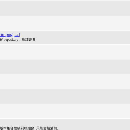
cin.png'
→|
 這邊的 repository，應該是會
ndroid版本相容性搞到很頭痛 只能寥勝於無。