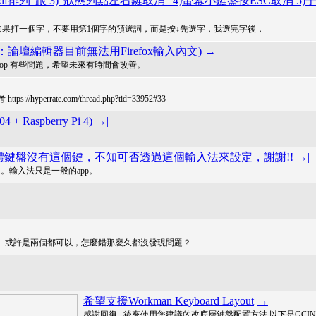
sdf排列"跟 3)"狀態列點左右鍵取消" 4)螢幕小鍵盤按ESC取消 5)
! 我如果打一個字，不要用第1個字的預選詞，而是按↓先選字，我選完字後，
 (另：論壇編輯器目前無法用Firefox輸入內文)
→|
的 非 desktop 有些問題，希望未來有時間會改善。
ate.com/thread.php?tid=33952#33
 Raspberry Pi 4)
→|
為實體鍵盤沒有這個鍵，不知可否透過這個輸入法來設定，謝謝!!
→|
。輸入法只是一般的app。
ed 的確是可以用。或許是兩個都可以，怎麼錯那麼久都沒發現問題？
希望支援Workman Keyboard Layout
→|
感謝回復.. 後來使用您建議的改底層鍵盤配置方法 以下是GCI