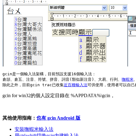
gcin是一個輸入法架構，目前預設支援16個輸入法：

倉頡、倉五、注音、符號、拼音、詞音(類似新注音)、大易、行列、
嘸蝦米
除此之外，目前gcin trac已收集
近百種輸入法
gcin for win32的個人設定目錄在 %APPDATA%\gcin，
其他使用指南：
也有 gcin Android 版
安裝嘸蝦米輸入法
用ctrl+shift切換gcin內建輸入法