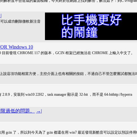
我都遇到解析度不合造成的畫面模糊，今天終於在網路上找到解答，解法如下：到C:\Progra
|
方法可以成功刪除微軟新注音
 Windows 10
s 10 目前發現 CHROME 117 的版本，GCIN 框架已經無法在 CHROME 上輸入中文了。
網上說這項功能相當方便，主控介面上也有相關的按鈕，不過自己不管怎麼嘗試都無法
9，安裝到 win10 22H2，task manager 顯示是 32-bit ，而不是 64-bithttp://hyperra
不是權限過低的問題。
→|
喜歡用 gcin 了，所以到今天為了 gcin 都還在用 win7 最近發現新酷音可以設定以預設停