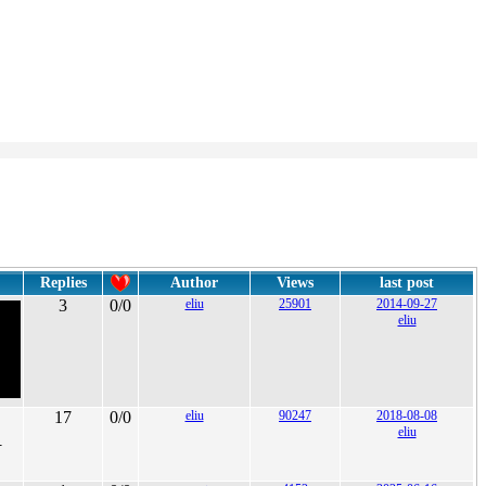
Replies
Author
Views
last post
3
0/0
eliu
25901
2014-09-27
eliu
17
0/0
eliu
90247
2018-08-08
eliu
-