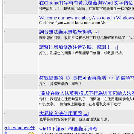
.
在Chrome打字時有黃底覆蓋與Word 文字錯位
補充說明， 1、我試著用倉頡，打重碼字也會發生一樣的狀況 2、但不
.
Welcome our new member, Also to gcin Windows
Click here if you want to know more about Also
.
詞音無法顯示無蝦米拆碼
→|
謝謝您的回復、改用注音後已經可以顯示無蝦米拆碼了（我
.
請幫忙增加修改注音對映、感謝！
→|
好的、謝謝您的回復！希望能早日修復、或救援成功。
.
符號鍵盤的《》長按可否再新增〈〉的選項??
是的，是指安卓的～感謝！
.
ˊ關於在輸入法英數模式下行為與其它輸入法
你好，我最近在使用時遇到了一個間題，在使用電腦版輸入時，
中的文字。 例如像上圖這樣，在有選取文字下進行
.
大易輸入法使用問題
→|
似乎是你的安裝有問題，我這邊測試都可以。
gcin windows分
win10下讓gcin視窗顯示清晰
享