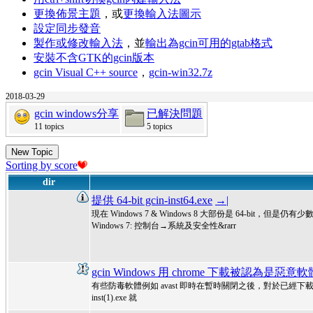
更換佈景主題
，或
更換輸入法圖示
設定同步發音
製作或修改輸入法
，並
輸出為gcin可用的gtab格式
安裝不含GTK的gcin版本
gcin Visual C++ source
，
gcin-win32.7z
2018-03-29
gcin windows分享
已解決問題
11 topics
5 topics
New Topic
Sorting by score
dir
提供 64-bit gcin-inst64.exe
→|
現在 Windows 7 & Windows 8 大部份是 64-bit，但是仍有
Windows 7: 控制台→系統及安全性&rarr
gcin Windows 用 chrome 下載被認為是惡意
有些防毒軟體例如 avast 即時在暫時關閉之後，對於已經下載的 gc
inst(1).exe 就