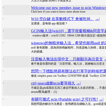
入法方式啟動 此時打字就是英文
.
Welcome our new member, issue to gcin Window
Click here if you want to know more about issue
.
W10 空白鍵 在英數模式下 會被吃掉。
→|
沒遇過，是每個 app 都這樣？
.
GCIN輸入法[win10]，選字視窗模糊&同音
windows版本：win10 21H2 19044.1288 顯示
.
wingows的無蝦米輸入法，希望也能用asdf
asdf 會有困難，因為與拆碼鍵相同，到底是輸入拆碼，還
大的困擾。
.
注音輸入無法出現中文，只能顯示為注音文
會不會是你選到的是「注音符號」輸入法，就會輸出注音文
.
想問一下標點簡易有辦法在打單字的時候把選
修改 simplex-punc.cin %selkey 1234567890 改成 %selkey 1234
.
ctrl+space啟動gcin要等很久
→|
不確定是gtk或我在五四三倉頡手動加入太多詞所致...，不過在Deb
around暫為處理： (1)
.
有關可攜式 gcin (Portable gcin) 之可行性?
→|
我想問題的解決方法應是：使用網頁在綫輸入法。gcin就是