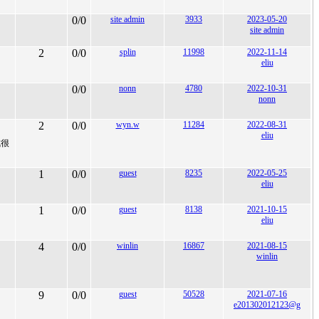
0/0
site admin
3933
2023-05-20
site admin
2
0/0
splin
11998
2022-11-14
eliu
0/0
nonn
4780
2022-10-31
nonn
2
0/0
wyn.w
11284
2022-08-31
eliu
成很
1
0/0
guest
8235
2022-05-25
eliu
1
0/0
guest
8138
2021-10-15
eliu
4
0/0
winlin
16867
2021-08-15
winlin
9
0/0
guest
50528
2021-07-16
e201302012123@g