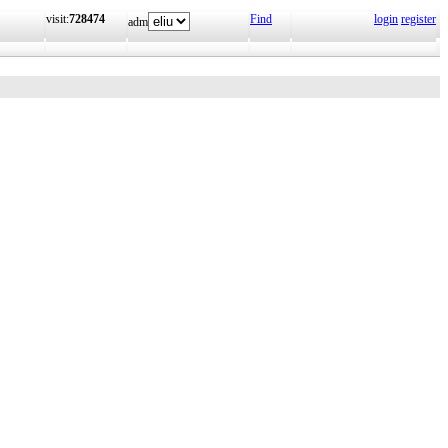
visit:
728474
Find
login
register
adm