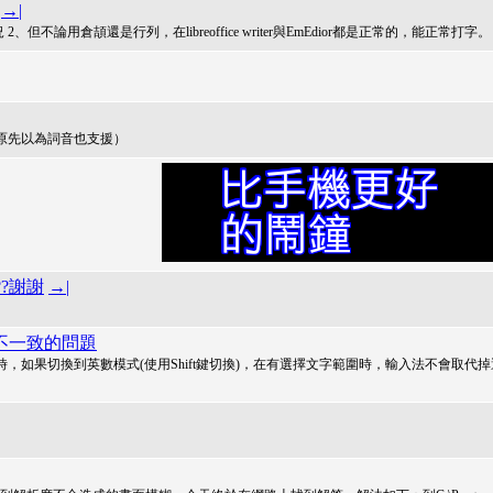
→|
論用倉頡還是行列，在libreoffice writer與EmEdior都是正常的，能正常打字。
原先以為詞音也支援）
?謝謝
→|
不一致的問題
如果切換到英數模式(使用Shift鍵切換)，在有選擇文字範圍時，輸入法不會取代掉