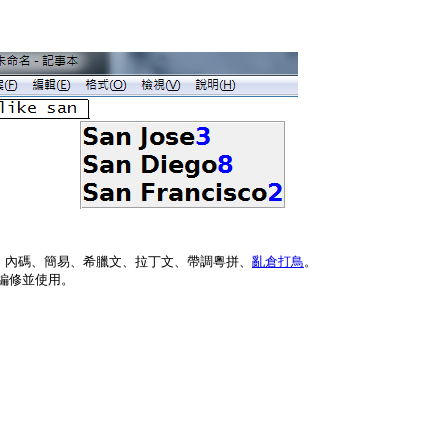
、內碼、簡易、希臘文、拉丁文、帶調粵拼、
亂倉打鳥
。
