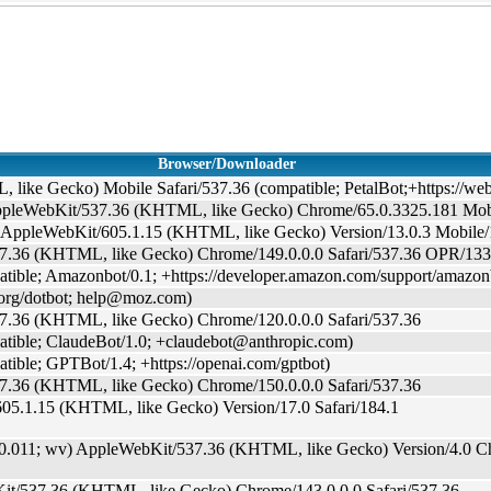
Browser/Downloader
like Gecko) Mobile Safari/537.36 (compatible; PetalBot;+https://webm
ppleWebKit/537.36 (KHTML, like Gecko) Chrome/65.0.3325.181 Mobi
 AppleWebKit/605.1.15 (KHTML, like Gecko) Version/13.0.3 Mobile/
7.36 (KHTML, like Gecko) Chrome/149.0.0.0 Safari/537.36 OPR/133
ible; Amazonbot/0.1; +https://developer.amazon.com/support/amazon
r.org/dotbot; help@moz.com)
7.36 (KHTML, like Gecko) Chrome/120.0.0.0 Safari/537.36
tible; ClaudeBot/1.0; +claudebot@anthropic.com)
ble; GPTBot/1.4; +https://openai.com/gptbot)
7.36 (KHTML, like Gecko) Chrome/150.0.0.0 Safari/537.36
605.1.15 (KHTML, like Gecko) Version/17.0 Safari/184.1
0.011; wv) AppleWebKit/537.36 (KHTML, like Gecko) Version/4.0 Ch
Kit/537.36 (KHTML, like Gecko) Chrome/143.0.0.0 Safari/537.36