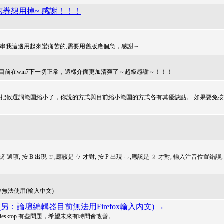
有優惠券想用掉~ 感謝！！！
，不能取代字串我這邊用起來蠻痛苦的,需要用舊版應個急，感謝～
問題。 目前在win7下一切正常，這樣介面更加清爽了～超級感謝～！！！
就把候選詞範圍縮小了，你說的方式與目前縮小範圍的方式各有其優缺點。 如果要免按
"注音符號"選項, 按 B 出現 ㄖ,應該是 ㄅ 才對, 按 P 出現 ㄣ,應該是 ㄆ 才對, 輸入注音位置錯誤,
ole 中無法使用(輸入中文)
輸出 (另：論壇編輯器目前無法用Firefox輸入內文)
→|
in 的 非 desktop 有些問題，希望未來有時間會改善。