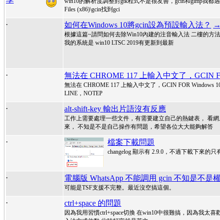
win10的解析度調整對gtk程式不是很友善，gcin和gimp
Files (x86)\gcin找到gci
.
如何在Windows 10將gcin設為預設輸入法？
→
根據這篇~請問如何去除Win10內建的注音輸入法 二樓的
我的系統是 win10 LTSC 2019有更新到最新
.
無法在 CHROME 117 上輸入中文了，GCIN FOR
無法在 CHROME 117 上輸入中文了，GCIN FOR Window
LINE，NOTEP
.
alt-shift-key 輸出片語沒有反應
工作上需要處理一些文件，有需要建立自己的熱鍵表， 看
來， 不知是不是自己操作有問題，希望各位大大能夠解答
.
檔案下載問題
changelog 顯示有 2.9.0，不過下載下來的只有 2.8.
.
電腦版 WhatsApp 不能調用 gcin 不知是
可能是TSF支援不完整。最近沒空搞這個。
.
ctrl+space 的問題
因為我用習慣ctrl+space切換 在win10中很難搞，因為我太