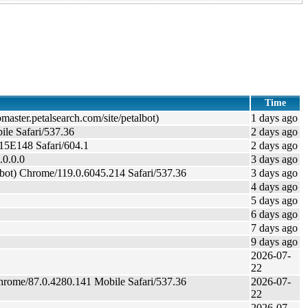
Time
aster.petalsearch.com/site/petalbot)
1 days ago
le Safari/537.36
2 days ago
15E148 Safari/604.1
2 days ago
.0.0.0
3 days ago
bot) Chrome/119.0.6045.214 Safari/537.36
3 days ago
4 days ago
5 days ago
6 days ago
7 days ago
9 days ago
2026-07-
22
rome/87.0.4280.141 Mobile Safari/537.36
2026-07-
22
2026-07-