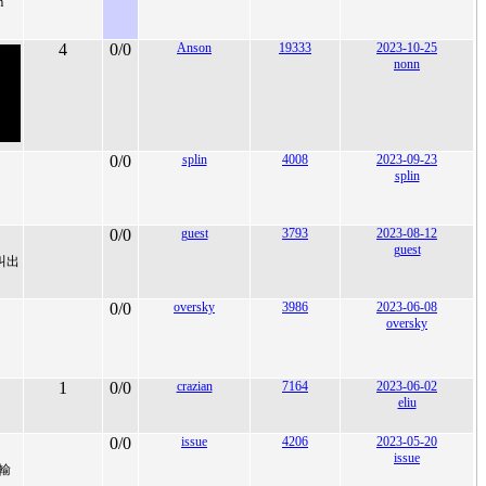
m
4
0/0
Anson
19333
2023-10-25
nonn
0/0
splin
4008
2023-09-23
splin
0/0
guest
3793
2023-08-12
guest
叫出
0/0
oversky
3986
2023-06-08
oversky
1
0/0
crazian
7164
2023-06-02
eliu
0/0
issue
4206
2023-05-20
issue
用輸