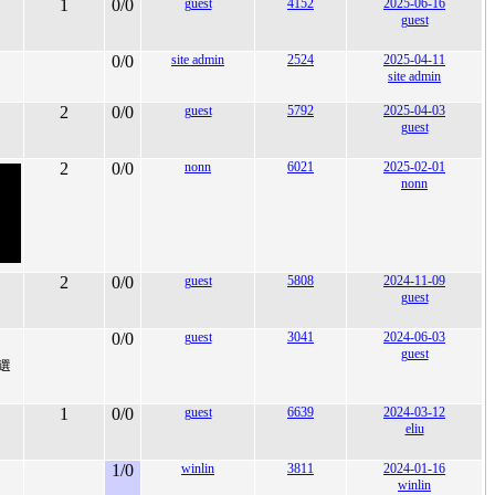
1
0/0
guest
4152
2025-06-16
guest
0/0
site admin
2524
2025-04-11
site admin
2
0/0
guest
5792
2025-04-03
guest
2
0/0
nonn
6021
2025-02-01
nonn
2
0/0
guest
5808
2024-11-09
guest
0/0
guest
3041
2024-06-03
guest
選
1
0/0
guest
6639
2024-03-12
eliu
1/0
winlin
3811
2024-01-16
winlin