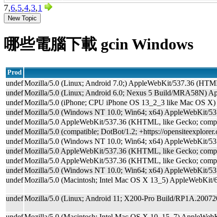
7,
6
,
5
,
4
,
3
,
1
New Topic
哪些電腦下載 gcin Windows
Prod
undef
Mozilla/5.0 (Linux; Android 7.0;) AppleWebKit/537.36 (HTML, 
undef
Mozilla/5.0 (Linux; Android 6.0; Nexus 5 Build/MRA58N) A
undef
Mozilla/5.0 (iPhone; CPU iPhone OS 13_2_3 like Mac OS X)
undef
Mozilla/5.0 (Windows NT 10.0; Win64; x64) AppleWebKit/53
undef
Mozilla/5.0 AppleWebKit/537.36 (KHTML, like Gecko; compat
undef
Mozilla/5.0 (compatible; DotBot/1.2; +https://opensiteexplore
undef
Mozilla/5.0 (Windows NT 10.0; Win64; x64) AppleWebKit/53
undef
Mozilla/5.0 AppleWebKit/537.36 (KHTML, like Gecko; compa
undef
Mozilla/5.0 AppleWebKit/537.36 (KHTML, like Gecko; compati
undef
Mozilla/5.0 (Windows NT 10.0; Win64; x64) AppleWebKit/53
undef
Mozilla/5.0 (Macintosh; Intel Mac OS X 13_5) AppleWebKit/
undef
Mozilla/5.0 (Linux; Android 11; X200-Pro Build/RP1A.20072
undef
Mozilla/5.0 (Macintosh; Intel Mac OS X 10_15_7) AppleWeb