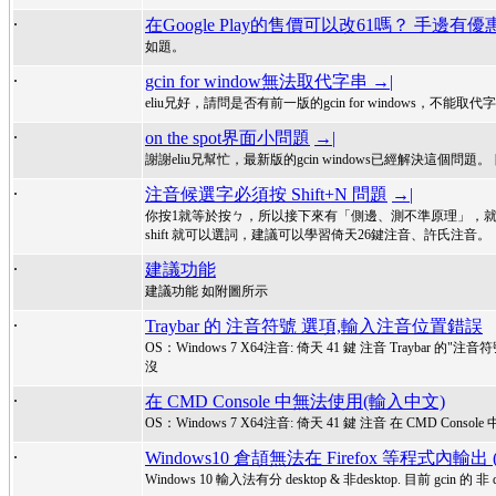
.
在Google Play的售價可以改61嗎？ 手邊
如題。
.
gcin for window無法取代字串
→|
eliu兄好，請問是否有前一版的gcin for windows
.
on the spot界面小問題
→|
謝謝eliu兄幫忙，最新版的gcin windows已經解決這個
.
注音候選字必須按 Shift+N 問題
→|
你按1就等於按ㄅ，所以接下來有「側邊、測不準原理」，
shift 就可以選詞，建議可以學習倚天26鍵注音、許氏注音。
.
建議功能
建議功能 如附圖所示
.
Traybar 的 注音符號 選項,輸入注音位置錯誤
OS：Windows 7 X64注音: 倚天 41 鍵 注音 Traybar 的
沒
.
在 CMD Console 中無法使用(輸入中文)
OS：Windows 7 X64注音: 倚天 41 鍵 注音 在 CMD Cons
.
Windows10 倉頡無法在 Firefox 等程式內
Windows 10 輸入法有分 desktop & 非desktop. 目前 gc