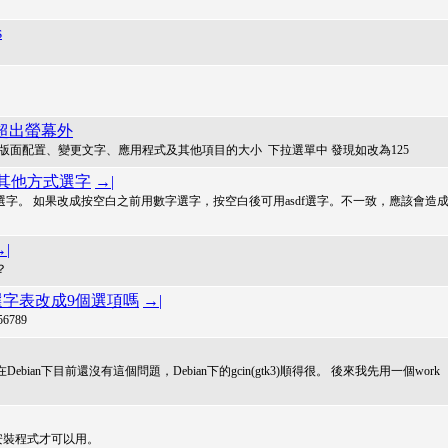
s
字超出螢幕外
器設定>縮放與版面配置、變更文字、應用程式及其他項目的大小 下拉選單中 發現如改為125
 的其他方式選字
→|
是選字。 如果改成按空白之前用數字選字，按空白後可用asdf選字。不一致，應該會造
→|
？
字表改成9個選項嗎
→|
56789
ian下目前還沒有這個問題，Debian下的gcin(gtk3)順得很。 後來我先用一個work
安裝程式才可以用。