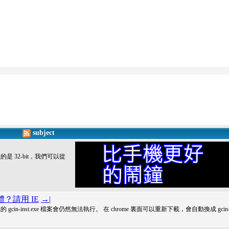
subject
少數的是 32-bit，我們可以從
軟體？請用 IE
→|
in-inst.exe 檔案會仍然無法執行。 在 chrome 裏面可以重新下載，會自動換成 gcin