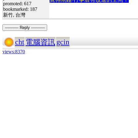
promoted: 617
bookmarked: 187
新竹, 台灣
----------- Reply -----------
cht
gcin
電腦資訊
views:8370