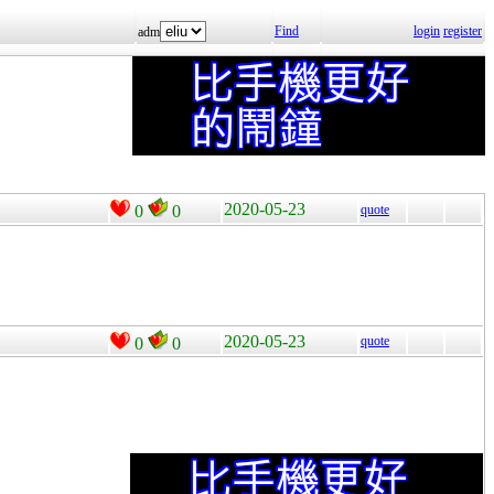
Find
login
register
adm
2020-05-23
0
0
quote
2020-05-23
quote
0
0