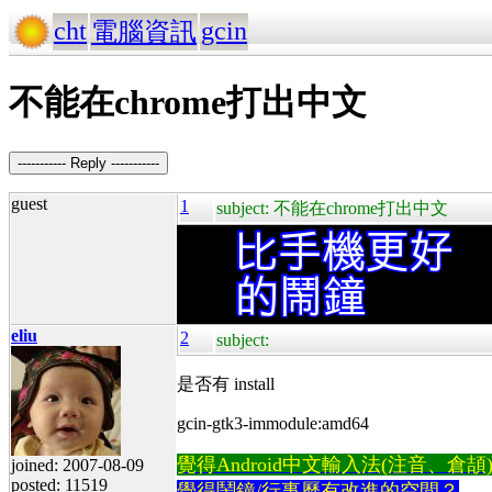
cht
gcin
電腦資訊
不能在chrome打出中文
----------- Reply -----------
guest
1
subject: 不能在chrome打出中文
eliu
2
subject:
是否有 install
gcin-gtk3-immodule:amd64
覺得Android中文輸入法(注音、倉頡)不易
joined: 2007-08-09
posted: 11519
覺得鬧鐘/行事曆有改進的空間？