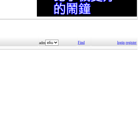
Find
login
register
adm