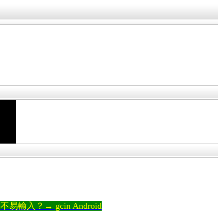
輸入？→ gcin Android