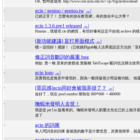
OK. 暫時改成用 http://www.csie.nctu.edu.tw/~cp76/gcin/download
.
gcin / gentoo / gentoo.tw
→|
已經正常了！ 怎麼有的放在教育網，有的放在中山大學？
.
gcin 1.3.6.pre1 released
→|
Hmmm，我發現 cle 的網頁，有些好像有設定不給他 archive 的樣子？http:
.
[新功能建議] 盲打界面模式
→|
嗯～這招好！感謝！（已收錄到gtab輸入法界面設定方法的「
.
修正詞音斷詞的嚴重 bug
例如 賣一種 原來的會變成 賣藝種 Tab/Escape 斷詞也沒辦法使用。 請自行去
.
gcin logo
→|
其實我也是無意中發現的，因為一般排版很少用這種功能。 他還可以讓文字跳舞說。 h
.
[罪惡感]gcin同好會被我弄掛了？
→|
改好了，現在 pixel number 限制在 800*600 = 480000
.
嘸蝦米發明人去世！
我是從 ptt Liu 版看來的。嘸蝦米發明人劉重次先生已於上
道了
.
gcin 的詞庫
有人問詞音的詞庫 最後面的數字是什麼意思，其實很簡單，就是使用的次數
.