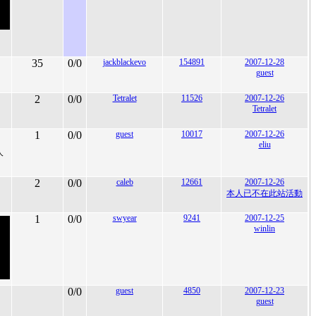
35
0/0
jackblackevo
154891
2007-12-28
guest
2
0/0
Tetralet
11526
2007-12-26
Tetralet
1
0/0
guest
10017
2007-12-26
eliu
人
2
0/0
caleb
12661
2007-12-26
本人已不在此站活動
1
0/0
swyear
9241
2007-12-25
winlin
0/0
guest
4850
2007-12-23
guest