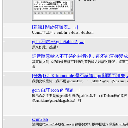
.
[建議] 關於符號表...
→|
Ubuntu可以用： sudo ln -s /bin/sh /bin/bash
.
gcin 不吃 ~/.gcin/table？
→|
原來如此。感謝！
.
詞音隨意輸入不正確的拼音後，能不能直接變成
其實輸入到 ㄨ的時候應該可以聽到警告輸入錯誤的嗶聲，這邊
會
.
[分析] GTK immodule 是否該隨 app 關閉而消失
我的比較恐怖（我不用 gnome/kde）： [edt1023@lgj ~]$ ps aux |
.
gcin 自訂 icon 的問題
→|
圖示命名主要是依gcin套件裡的gtab.list為主 （在Debian裡的路徑
是/usr/share/gcin/table/gtab.list） 打
.
scim2tab
請問應把scim2tab放在linux目錄哪兒才可以轉檔呢？我是linux