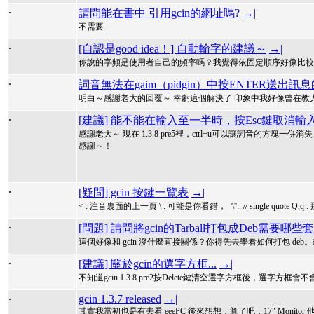
.
請問能在書中 引用gcin的網址嗎?
→|
不需要
.
[自認是good idea！] 自動輸字的建議～
→|
你說的字頻是使用者自己的頻率嗎？我覺得依固定順序好像比較好。 
.
詞音無法在gaim（pidgin）中按ENTER送出
明白～感謝老大的回覆～ 幸虧這個解決了 印象中我好像曾在教人使
.
[建議] 能不能在輸入至一半時，按Esc鍵取消輸
感謝老大～ 現在 1.3.8 pre5裡，ctrl+u可以讓詞音的方塊一
感謝～！
.
[疑問] gcin 按鍵一覽表
→|
< : 注音裏面的上一頁 \ : 可能是你看錯， '\'': // single quote Q,q :
.
[問題] 請問將gcin的Tarball打包成Deb需要哪些
這個好像和 gcin 沒什麼直接關係？你得先去學看如何打包 deb。想偷懶
.
[建議] 關於gcin的選字方框...
→|
不知道gcin 1.3.8.pre2按Delete鍵清空選字方框後，選字
.
gcin 1.3.7 released
→|
其實我當初也是有去看 eeePC 後來想想，算了吧，17" Monitor 