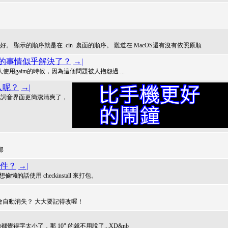
顯示的順序就是在 .cin 裏面的順序。 難道在 MacOS還有沒有依照原順
訊息的事情似乎解決了？
→|
用gaim的時候，因為這個問題被人抱怨過 ...
入呢？
→|
併消失 詞音界面更簡潔清爽了，
 那
套件？
→|
的話使用 checkinstall 來打包。
方框會不會自動消失？ 大大要記得改喔！
他都覺得字太小了，那 10" 的就不用說了...XD&nb