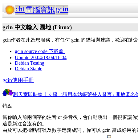
cht
gcin
電腦資訊
gcin 中文輸入 園地 (Linux)
gcin作者在此為您服務，有任何 gcin 的錯誤與建議，歡迎在此討論。gc
gcin source code 下載處
Ubuntu 20.04/18.04/16.04
Debian Testing
Debian Stable
gcin使用手冊
聊天室即時線上支援（請用本站帳號登入發言 / 開放匿名
特點
當你輸入前兩個字的注音 or 拼音後，會自動跳出一個視窗讓你預
這是新注音沒有的。
由於可以把標點符號及數字定義成詞，你可以 gcin 當成好