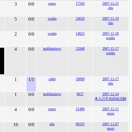
3
0/0
guest
17543
2007-12-21
eliu
5
0/0
winlin
24619
2007-12-19
eliu
2
0/0
winlin
14023
2007-12-18
winlin
4
0/0
jackblackevo
21848
2007-12-17
winlin
1
1/1
caleb
10089
2007-12-17
eliu
1
0/0
jackblackevo
9657
2007-12-14
本人已不在此站活動
4
0/0
guest
21490
2007-12-11
guest
16
0/0
eliu
69105
2007-12-07
guest