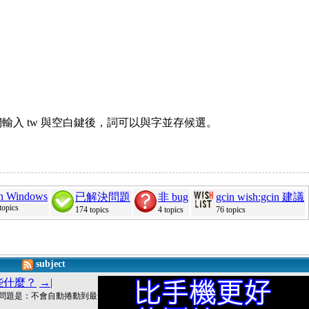
們輸入 tw 與空白鍵後，詞可以與字並存候選。
in Windows
已解決問題
非 bug
gcin wish:gcin 建議
topics
174 topics
4 topics
76 topics
subject
聊些什麼？
→|
一個問題是：不會自動捲動到最