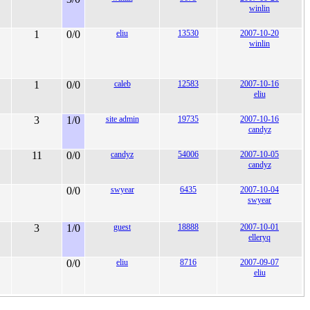
winlin
1
0/0
eliu
13530
2007-10-20
winlin
1
0/0
caleb
12583
2007-10-16
eliu
3
1/0
site admin
19735
2007-10-16
candyz
11
0/0
candyz
54006
2007-10-05
candyz
0/0
swyear
6435
2007-10-04
swyear
3
1/0
guest
18888
2007-10-01
elleryq
0/0
eliu
8716
2007-09-07
eliu