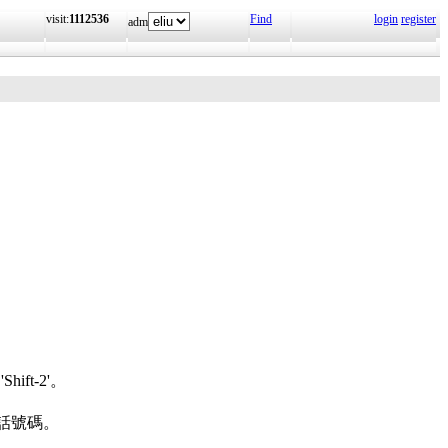
visit:
1112536
Find
login
register
adm
t-2'。
話號碼。