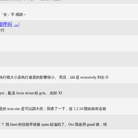
「全」字 感謝～
.3 被呼叫
→|
則不行
檔大小及執行速度的影響很小。 而且，ldd 是 recursively 列出 D
亂送 focus in/out 給 gcin。 由於 XI
 icon size 是可以調大些，我查了一下，從 1.2.14 開始就有這個
net 的信箱早就被 spam 給淪陷了。Orz 我改用 gmail 後，情