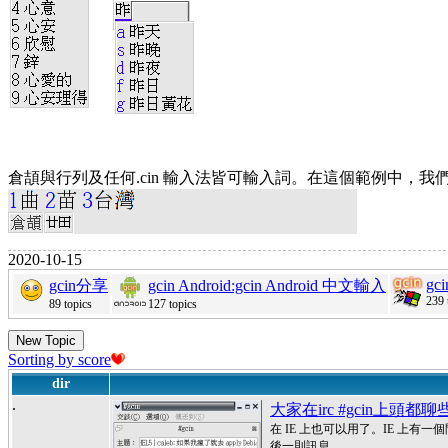
倉頡與行列及任何.cin 輸入法皆可輸入詞。在這個範例中，我
2020-10-15
gc
gcin分享
gcin Android:gcin Android 中文輸入
239 
89 topics
127 topics
New Topic
Sorting by score
dir
.
大家在irc #gcin上頭都
在 IE 上也可以用了。IE 上有
後一則訊息。