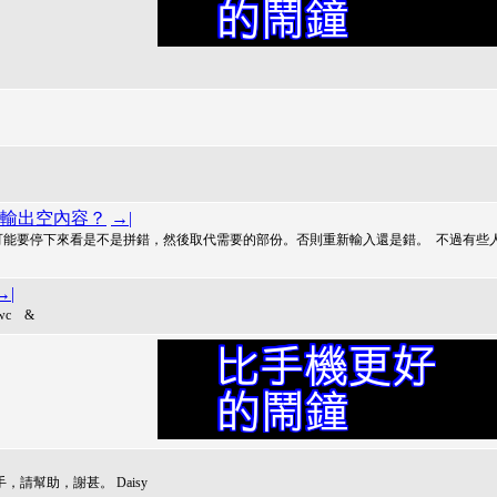
輸出空內容？
→|
可能要停下來看是不是拼錯，然後取代需要的部份。否則重新輸入還是錯。 不過有些
→|
 wc &
新手，請幫助，謝甚。 Daisy