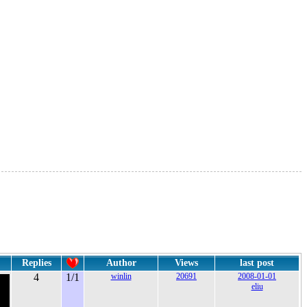
Replies
Author
Views
last post
4
1/1
winlin
20691
2008-01-01
eliu