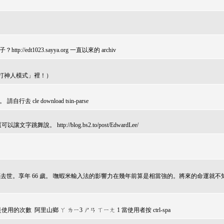
//edt1023.sayya.org 一直以來的 archiv
盲打神人模式」裡！）
 cle download tsin-parse
ttp://blog.bs2.to/post/EdwardLee/
個月底去世。享年 66 歲。 嘸蝦米輸入法的影響力在幾年前算是相當強的。將來的命運就不
 阿里山鄉 ㄚ ㄌㄧ3 ㄕㄢ ㄒㄧㄤ 1 當使用者按 ctrl-spa