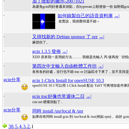
加了陰影的圖示-20071021
為避免gcin同好會週末掛點，在hyperrate上順便放一份 如附檔gcin_icons_
.
如何錄製自己的語音資料庫
→|
老實說，我倒覺得還不錯～
.
又得找新的 Debian sponsor 了 orz
→|
麻煩你了。
.
gcin 1.3.5 發佈
→|
XDD 原來我一直用錯方法........... 我都是先輸入 丙 後再按 ` 
.
第四次中文輸入自由軟體工作坊
→|
各有各的好處，並行也不錯 trac or 討論區冷下來了，並不見得是壞
gcin分享
gcin 1-Click Install for openSUSE 10.3
openSUSE 10.3 可以用 1-Click Install 配合 YaST 
.
gcin trac好像也常週休二日
→|
csie.net 硬碟掛點了...
gcin分享
同時 install /usr/local & /usr
如果你有同時 install gcin 到 /usr/local & /usr(例如 rpm)， 由於 gcin
38
,
5
,
4
,
3
,
2
,1