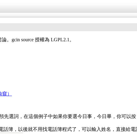
in source 授權為 LGPL2.1。
偷窺）
先選詞，在這個例子中如果你要選今日事，今日畢，你可以按 'Shif
用的電話簿，以後就不用找電話簿程式了，可以輸入姓名，直接給電