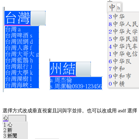
選擇方式改成垂直視窗且詞與字並排。也可以改成用 asdf 選擇