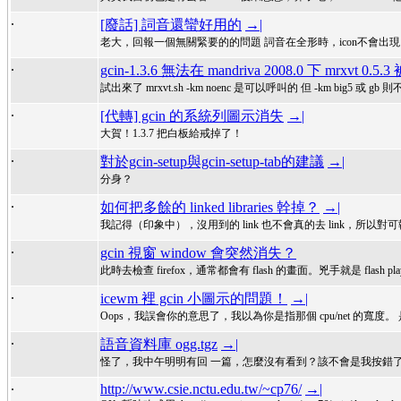
.
[廢話] 詞音還蠻好用的
→|
老大，回報一個無關緊要的的問題 詞音在全形時，icon不會出現
.
gcin-1.3.6 無法在 mandriva 2008.0 下 mrxvt 0.5
試出來了 mrxvt.sh -km noenc 是可以呼叫的 但 -km big5 或 gb 
.
[代轉] gcin 的系統列圖示消失
→|
大賀！1.3.7 把白板給戒掉了！
.
對於gcin-setup與gcin-setup-tab的建議
→|
分身？
.
如何把多餘的 linked libraries 幹掉？
→|
我記得（印象中），沒用到的 link 也不會真的去 link，所以對可執行
.
gcin 視窗 window 會突然消失？
此時去檢查 firefox，通常都會有 flash 的畫面。兇手就是 flash player，
.
icewm 裡 gcin 小圖示的問題！
→|
Oops，我誤會你的意思了，我以為你是指那個 cpu/net 的寬度。 是的
.
語音資料庫 ogg.tgz
→|
怪了，我中午明明有回 一篇，怎麼沒有看到？該不會是我按錯了？ 我 hi
.
http://www.csie.nctu.edu.tw/~cp76/
→|