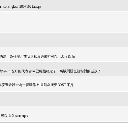
glass-20071021.tar.gz
但怪的是，為什麼之前我這樣反過來打可以.....Orz &nbs
事 :p 也可能代表 gcin 已經很穩定了，所以問題也就相對的減少了...
可將增加套件庫與安裝軟體合為一個動作 如果能夠接受 YaST 不是
 可以由 X start-up s