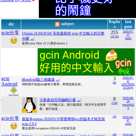
Replie
last
subject
dir
s
post
255
2026-07-
gcin分享
Ubuntu 24.04/20.04/ 安裝最新的 gcin 中文輸入的完整
27
1187304
步驟
→|
guest
使用Linux Mint 22.3 (基於ubuntu 2
gcin
3
2026-07-
給android版三個建議
→|
27
Android
566
同時我不知道lim鍵有什麼用，希望也能去掉。
e20130201
2123@g
.
8
2026-06-
大新倉頡共同編輯計畫
→|
20
47360
你連「行列輸入法」發行版源頭〔倚天中文使用手
yawnp042
6
冊〕都不知道，
338
2026-06-
gcin分享
新版本gentoo-2026/05/10需要降階gcc的版本才能安裝
07
gcin-2.9.4
guest
最近使用Live-gentoo-2026-05-10安裝完成
309
2026-06-