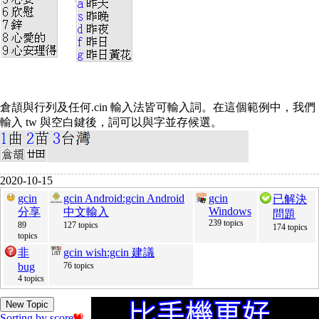
倉頡與行列及任何.cin 輸入法皆可輸入詞。在這個範例中，我們
輸入 tw 與空白鍵後，詞可以與字並存候選。
2020-10-15
gcin
gcin Android:gcin Android
gcin
已解決
Windows
分享
中文輸入
問題
239 topics
89
127 topics
174 topics
topics
非
gcin wish:gcin 建議
bug
76 topics
4 topics
New Topic
Sorting by score