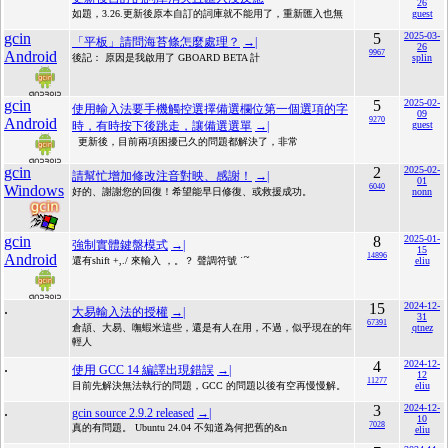
26
如題，3.26.更新後原本自訂的詞庫就不能用了，重新匯入也無
guest
gcin
5
2025-03-
「平板」請問海苔條怎麼處理？
→|
26
Android
9967
後記： 原因是我啟用了 GBOARD BETA 計
splin
gcin
5
2025-02-
使用輸入法要手機觸控選擇備選欄位第一個選項的字
09
Android
9270
時，有時按下後跳走，讓備選選單
→|
guest
更新後，目前兩項困擾已久的問題都解決了，非常
gcin
2
2025-02-
請幫忙增加修改注音對映、感謝！
→|
01
Windows
6040
好的、謝謝您的回復！希望能早日修復、或救援成功。
nonn
gcin
8
2025-01-
強制實體鍵盤模式
→|
15
Android
14896
還有shift +,./ 來輸入 ，。？ 聲調符號 ˙ˊˇ
eliu
.
15
2024-12-
大易輸入法的授權
→|
31
67391
倉頡、大易、嘸蝦米這些，還是有人在用，不過，似乎現在的年
qtnez
輕人
.
4
2024-12-
使用 GCC 14 編譯出現錯誤
→|
12
11277
目前先解決無法執行的問題，GCC 的問題以後有空再慢慢解。
eliu
.
3
2024-12-
gcin source 2.9.2 released
→|
10
7028
真的有問題。 Ubuntu 24.04 不知道為何把舊的&n
eliu