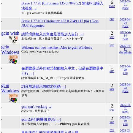
.
6
2025-05-
Brave 1.77.95 (Chromium 135.0.7049.52) 無法叫出輸入
01
11637
法視窗
→|
guest
加 --gtk-version=3 這個參數看看
.
2418
2025-04-
Brave 1.77.101 Chromium: 135.0.7049.115 (64 ) Gcin
24
NOT Supported
guest
gcin wish
2
2025-04-
請問滑動輸入的角度是否能加入自訂
→|
14
5325
非常感謝!!! 馬上升級付費版了，小小支持一下
Also
gcin
2527
2025-04-
Welcome our new member, Also to gcin Windows
11
Windows
Click here if you want to know
site admin
.
1
2025-04-
在瀏覽器以外的程式都能輸入中文，但是在瀏覽器中
09
4495
不行
→|
eliu
猜測可能與 GTK_IM_MODULE=gcin 環境變數有
gcin
2
2025-04-
詞音無法顯示無蝦米拆碼
→|
03
Windows
5809
謝謝您的回復、改用注音後已經可以顯示無蝦米拆碼了（我原先
guest
以為
.
2
2025-03-
gcin can't working
→|
31
5719
謝謝eliu，終於解決了
guest
.
2
2025-03-
gcin 2.9.4 的幾個 BUG
→|
30
5440
為了方便輸入全形的，。？，內建的cj.gtab 是定義成,
eliu
.
2261
2025-03-
更新後自訂的詞庫消失且匯入沒反應