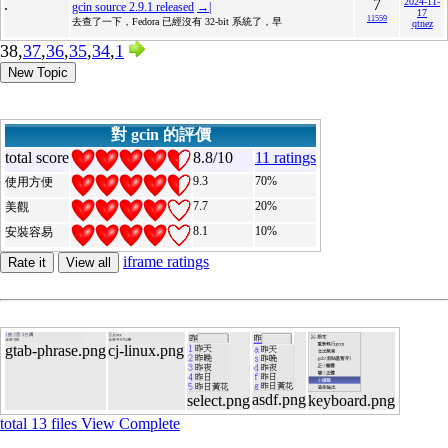
.
7
2024-11-
gcin source 2.9.1 released
→|
17
11559
去查了一下，Fedora 已經沒有 32-bit 系統了，早
qtnez
38,
37
,
36
,
35
,
34
,
1
New Topic
對 gcin 的評價
total score
8.8/10
11 ratings
9.3
70%
使用方便
7.7
20%
美觀
8.1
10%
安裝容易
iframe ratings
Rate it
View all
gtab-phrase.png
cj-linux.png
asdf.png
select.png
keyboard.png
total 13 files View Complete