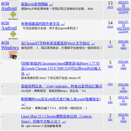
gcin
13
2025-07-
新版gcin使用體驗
→|
29
Android
18076
感謝eliu大神反應神速！待我試用之後會給出反饋。 &nb
e20130201
2123@g
gcin
14
2025-07-
有兩個建議想跟作者交流
→|
19
Android
20225
可否請君顯示名號，而不是以guest來對話？
e20130201
2123@g
gcin
1
2025-06-
在Chrome打字時有黃底覆蓋與Word 文字錯位
→|
16
Windows
4176
補充說明， 1、我試著用倉頡，打重碼字也會發生一樣的狀況 2
guest
.
5
2025-06-
[回報]新版的Chromium-based瀏覽器(如Brave 1.77.95
16
9500
及Google Chrome 135.0.7049.114)可以用gcin叫出輸入
guest
法
→|
因為我換到用 fcitx5 了所以我不知道 chrome 叫
.
2023
2025-06-
面板狀態設為「 Unity indicator」時無法套用自訂圖示
15
eliu兄好：剛剛發現「面板狀態(tray)」若設為「 Un
winlin
.
1
2025-05-
剛開機時gcin若在gtk程式進行輸入會crash(隨機發生)
11
4292
→|
winlin
eliu兄好： 剛剛自編了2.9.4，但仍有一樣的狀況： [
.
2
2025-05-
Linux Mint 22.1 Chrome瀏覽器無法用〔Control-
01
5597
Space〕切換中文輸入法？
→|
guest
加 --gtk-version=3 這個參數看看