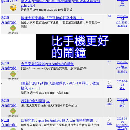
gcin分享
新版本gentoo-2026/05/10需要降階gcc的版本才能安裝
07
gcin-2.9.4
guest
最近使用Live-gentoo-2026-05-10安裝完成
gcin
408
2026-05-
歡迎大家來參加「尹卂搞的打字比賽」！
24
Android
誠邀大家來參加我的打字比賽！ 要參加這個比賽，只需要用一
e20130201
2123@g
個郵
gcin
407
2026-05-
今日安裝和設置gcin Android的體會
21
Android
我去apkcombo.com找到了最新安裝包，版本號是306
e20130201
2123@g
.
5
2026-04-
[更新訊息] 行列輸入法鍵碼表 v2026-1.0 釋出，敬請
18
2870
植入 gcin
→|
老刀
我再微調一份 ar30-big.gtab，煩請 eliu
gcin
13
2026-04-
行列10輸入問題
→|
13
Android
18484
eliu 老大當年為 gcin 植入行列10 所製作的 .c
老刀
gcin
2
2026-04-
回報問題：gcin for Android 匯入 .cin 表格的問題
→|
06
Android
1561
如果導入有問題，就先檢查下檔案名是否太長或含有非法字符。
e20130201
2123@g
&