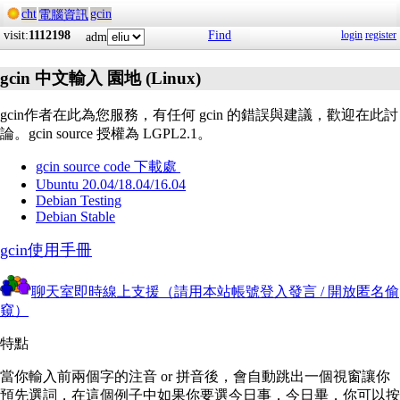
cht
gcin
電腦資訊
visit:
1112198
Find
login
register
adm
gcin 中文輸入 園地 (Linux)
gcin作者在此為您服務，有任何 gcin 的錯誤與建議，歡迎在此討
論。gcin source 授權為 LGPL2.1。
gcin source code 下載處
Ubuntu 20.04/18.04/16.04
Debian Testing
Debian Stable
gcin使用手冊
聊天室即時線上支援（請用本站帳號登入發言 / 開放匿名偷
窺）
特點
當你輸入前兩個字的注音 or 拼音後，會自動跳出一個視窗讓你
預先選詞，在這個例子中如果你要選今日事，今日畢，你可以按