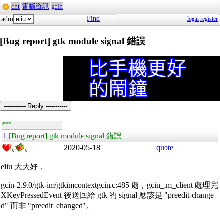
cht
電腦資訊
gcin
Find
adm
login
register
[Bug report] gtk module signal 錯誤
----------- Reply -----------
guest
1
[Bug report] gtk module signal 錯誤
2020-05-18
quote
0
0
eliu 大大好，
gcin-2.9.0/gtk-im/gtkimcontextgcin.c:485 處，gcin_im_client 處理完
XKeyPressedEvent 後送回給 gtk 的 signal 應該是 "preedit-change
d" 而非 "preedit_changed"。