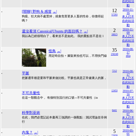
在此站活
動
.
12
2010-11-
[閒聊] 野狗 & 感冒
→|
16
57293
狗瘟、狂犬病不處置掉，就會危害更多人畜的性命，你擔得起
本人已不
嗎？
在此站活
動
.
2
2010-11-
還沒看清 Canonical/Ubuntu 的面目嗎？
→|
09
16615
我以為已經很明白了，看來並不是如此。 我的重點並不是在 l
本人已不
在此站活
動
.
35
2010-08-
怪鳥
→|
17
150249
用定時自拍 + 腳架來拍也可以，不用快門線
eliu
.
7212
2010-08-
平脈
17
把脈通常都是要和平脈來做比較。平脈也就是正常健康人的脈，
本人已不
在此站活
動
.
12453
2010-07-
不可共量性
16
在這一類觀念中， 有個特別流行的口號---不可共量性（in
本人已不
在此站活
動
.
6441
2010-06-
科學對巫術
07
在此，我們必需記起本書再三強調的一個觀點：測試理論並非例
本人已不
行
在此站活
動
.
5
2010-05-
內鬼？
→|
01
22659