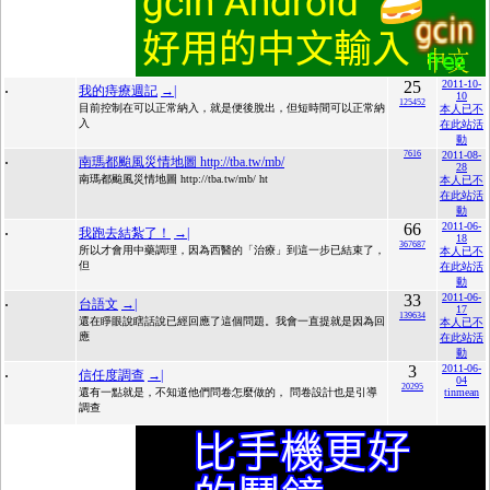
.
25
2011-10-
我的痔療週記
→|
10
125452
目前控制在可以正常納入，就是便後脫出，但短時間可以正常納
本人已不
入
在此站活
動
.
7616
2011-08-
南瑪都颱風災情地圖 http://tba.tw/mb/
28
南瑪都颱風災情地圖 http://tba.tw/mb/ ht
本人已不
在此站活
動
.
66
2011-06-
我跑去結紮了！
→|
18
367687
所以才會用中藥調理，因為西醫的「治療」到這一步已結束了，
本人已不
但
在此站活
動
.
33
2011-06-
台語文
→|
17
139634
還在睜眼說瞎話說已經回應了這個問題。我會一直提就是因為回
本人已不
應
在此站活
動
.
3
2011-06-
信任度調查
→|
04
20295
還有一點就是，不知道他們問卷怎麼做的， 問卷設計也是引導
tinmean
調查