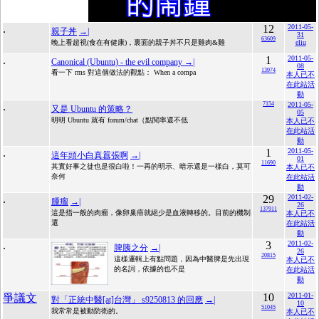
.
12
2011-05-
親子丼
→|
31
63609
晚上看超視(食在有健康)，裏面的親子丼不只是雞肉&雞
eliu
.
1
2011-05-
Canonical (Ubuntu) - the evil company
→|
08
13974
看一下 rms 對這個做法的觀點： When a compa
本人已不
在此站活
動
.
7154
2011-05-
又是 Ubuntu 的策略？
05
明明 Ubuntu 就有 forum/chat（點閱率還不低
本人已不
在此站活
動
.
1
2011-05-
這年頭小白真囂張啊
→|
01
11690
其實好事之徒也是很白啦！一再的明示、暗示還是一樣白，莫可
本人已不
奈何
在此站活
動
.
29
2011-02-
腫瘤
→|
26
137911
這是指一般的肉瘤，像卵巢癌就絕少是血液轉移的。目前的機制
本人已不
還
在此站活
動
.
3
2011-02-
脾胰之分
→|
26
20815
這樣邏輯上有點問題，因為中醫脾是先出現
本人已不
的名詞，依據的也不是
在此站活
動
10
2011-01-
爭議文
對「正統中醫[at]台灣」 s9250813 的回應
→|
10
51045
我常常是被動防衛的。
本人已不