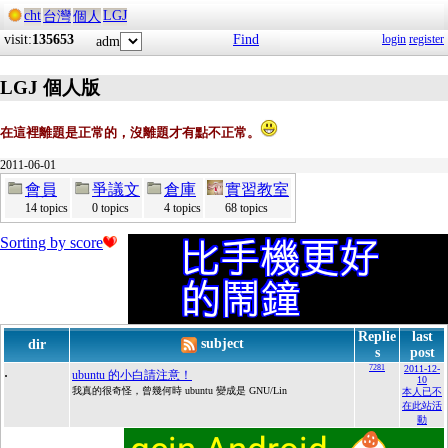
cht
LGJ
台灣
個人
visit:
135653
Find
login
register
adm
LGJ 個人版
在這裡離題是正常的，沒離題才有點不正常。
2011-06-01
會員
爭議文
倉庫
實習教室
14 topics
0 topics
4 topics
68 topics
Sorting by score
Replie
last
subject
dir
s
post
.
7281
2011-12-
ubuntu 的小白請注意！
10
我真的很奇怪，曾幾何時 ubuntu 變成是 GNU/Lin
本人已不
在此站活
動