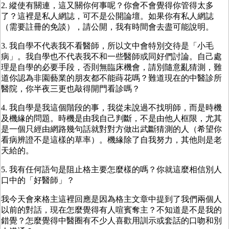
2. 縱使有關連，這又關你何事呢？你會不會覺得你管得太多
了？這裡是私人網誌，可不是公開論壇。如果你有私人網誌
（需要註冊的免談），請公開，我有時間會去盡可能說明。
3. 我自學不代表我不看醫師，所以文中會特別交待是「小毛
病」。我自學也不代表我不和一些醫師或同好們討論。自己處
理是自學的必要手段，否則無臨床機會，請別隨意亂猜測，難
道你認為非園藝業的朋友都不能蒔花嗎？難道現在的中醫診所
醫院，你半夜三更也敲得開門看診嗎？
4. 我自學是我這個階段的事，我從未說過不找明師，而是時機
及機緣的問題。時機是由我自己判斷，不是由他人框限，尤其
是一個只經由網路幾句話就對對方做出武斷猜測的人（希望你
看病辨證不是這樣的草率）。機緣除了自我努力，其他則是老
天給的。
5. 我有任何語句是阻止格主要怎麼樣的嗎？你就這麼相信別人
口中的「好醫師」？
我今天會來格主這裡回應是因為格主文章中提到了我們兩個人
以前的對話，現在怎麼覺得有人喧賓奪主？不知道是不是我的
錯覺？怎麼覺得中醫圈有不少人喜歡用訓示或套話的口吻和別