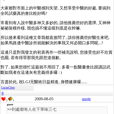
大家都對市面上的中醫感到失望, 又想享受中醫的好處, 要搞到
全民試藥真的會比較好嗎?
常看到有人說中醫多神又多妙的, 請他推薦些好的選擇, 又神神
祕祕裝模作樣, 我也搞不懂這樣到底是在幹嘛.
所以後來看到這種文章我都直接問了, 請你推薦些好醫生來吧,
如果馬路邊中醫診所就能解決的事我又何必開口多問呢...?
這邊只是對我發文的初衷再作一些補充說明, 您接受也好不欣賞
也罷, 若有得罪那我先跟您道個歉,
對了, 如果您很忙這篇就不用回了. 多看一點醫書會比跟講話武
斷如我者在這邊灰有意義得多囉 : )
言盡於此, 祝LGJ兄醫術日益精進, 身體健康囉......
LucasChen
8
2009-08-05
quote
0
0
guest
>>到處都有人在下單味三七