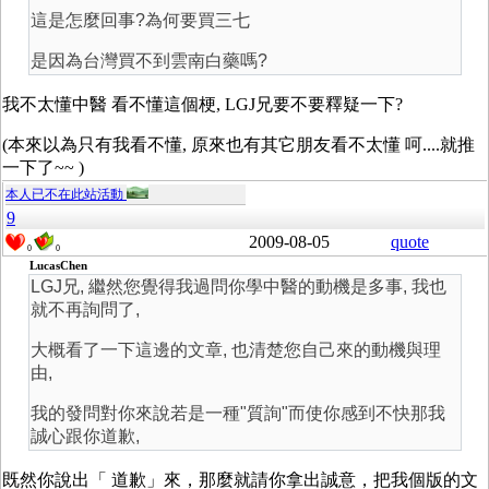
這是怎麼回事?為何要買三七
是因為台灣買不到雲南白藥嗎?
我不太懂中醫 看不懂這個梗, LGJ兄要不要釋疑一下?
(本來以為只有我看不懂, 原來也有其它朋友看不太懂 呵....就推
一下了~~ )
本人已不在此站活動
9
2009-08-05
quote
0
0
LucasChen
LGJ兄, 繼然您覺得我過問你學中醫的動機是多事, 我也
就不再詢問了,
大概看了一下這邊的文章, 也清楚您自己來的動機與理
由,
我的發問對你來說若是一種"質詢"而使你感到不快那我
誠心跟你道歉,
既然你說出「 道歉」來，那麼就請你拿出誠意，把我個版的文