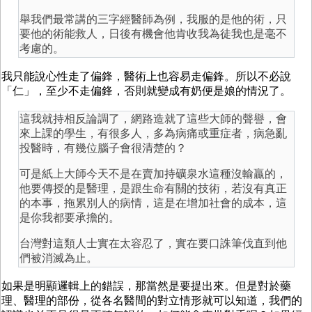
舉我們最常講的三字經醫師為例，我服的是他的術，只
要他的術能救人，日後有機會他肯收我為徒我也是毫不
考慮的。
我只能說心性走了偏鋒，醫術上也容易走偏鋒。所以不必說
「仁」，至少不走偏鋒，否則就變成有奶便是娘的情況了。
這我就持相反論調了，網路造就了這些大師的聲譽，會
來上課的學生，有很多人，多為病痛或重症者，病急亂
投醫時，有幾位腦子會很清楚的？
可是紙上大師今天不是在賣加持礦泉水這種沒輸贏的，
他要傳授的是醫理，是跟生命有關的技術，若沒有真正
的本事，拖累別人的病情，這是在增加社會的成本，這
是你我都要承擔的。
台灣對這類人士實在太容忍了，實在要口誅筆伐直到他
們被消滅為止。
如果是明顯邏輯上的錯誤，那當然是要提出來。但是對於藥
理、醫理的部份，從各名醫間的對立情形就可以知道，我們的