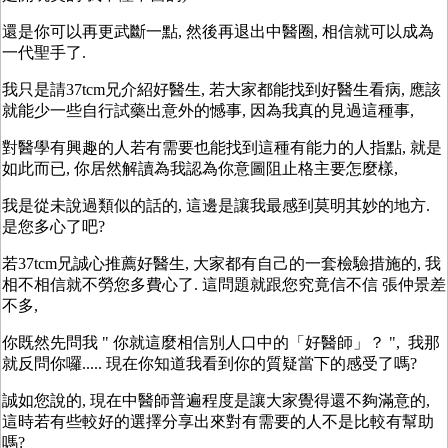
還是你可以再更武斷一點, 然後再退出中醫圈, 相信就可以成為
一代聖手了.
我只是請37tcm兄介紹好醫生, 若大家都能找到好醫生看病, 應該
就能少一些自行試藥出意外的憾事, 因為我真的見過這種事,
對醫學有興趣的人若有需要也能找到這種有能力的人指點, 就是
如此而已, 你居然解讀為我認為你意圖阻止格主要怎麼樣,
我是從未說過類似的話的, 這邊是讓我最感到莫明其妙的地方.
是您多心了吧?
若37tcm兄誠心推薦好醫生, 大家都有自己的一套檢驗措施的, 我
相不相信就不勞您多費心了. 這問題就跟您究竟信不信 張仲景差
不多,
你既然先問我 " 你就這麼相信別人口中的「好醫師」？ ", 我那
就反問你囉..... 現在你知道我看到你的質疑當下的感受了嗎?
誠如您說的, 現在中醫師普遍程度是讓大家覺得還不夠滿意的,
這時若有些較好的選擇分享出來對有需要的人不是比較有幫助
嗎?