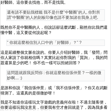
好醫師。這你要去找他，而不是找我。
還有請不要貼我標籤 我不是什麼"中醫圈"的人, 你對所
謂"中醫圈"的人的刻板印像也請不要加諸在我身上吧.
既然你不是中醫圈的人，但說話卻這麼武斷，顯然你比我們還
懂中醫，這又要從何說起呢？
" 你就這麼相信別人口中的「好醫師」？" ?
這是延續整個文脈在說的。你要人介绍好醫師，我「發問」問
你人家說了你就相信嗎？其實比起你對我的「質詢」，我的問
題還算是少的吧！ 你不也一樣可以拒絕回答？
這問題就跟我反問你 : 你就這麼相信張仲景 ? 一樣的微
妙啊.... :)
是誰和你說「我信張仲景」或「我不信張仲景」？你又在武斷
猜測了。這還真的是很微妙呀！
我是不知道你這樣玩文字遊戲的意義何在啦！不過主隨客便，
你要這樣玩我沒意見，但要我有空才會回就是了，因為我多看