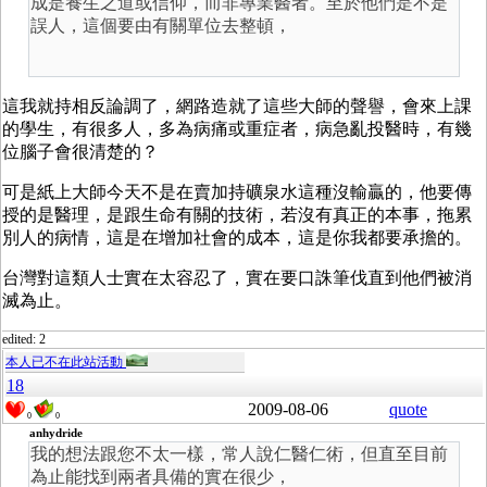
成是養生之道或信仰，而非專業醫者。至於他們是不是
誤人，這個要由有關單位去整頓，
這我就持相反論調了，網路造就了這些大師的聲譽，會來上課
的學生，有很多人，多為病痛或重症者，病急亂投醫時，有幾
位腦子會很清楚的？
可是紙上大師今天不是在賣加持礦泉水這種沒輸贏的，他要傳
授的是醫理，是跟生命有關的技術，若沒有真正的本事，拖累
別人的病情，這是在增加社會的成本，這是你我都要承擔的。
台灣對這類人士實在太容忍了，實在要口誅筆伐直到他們被消
滅為止。
edited: 2
本人已不在此站活動
18
2009-08-06
quote
0
0
anhydride
我的想法跟您不太一樣，常人說仁醫仁術，但直至目前
為止能找到兩者具備的實在很少，