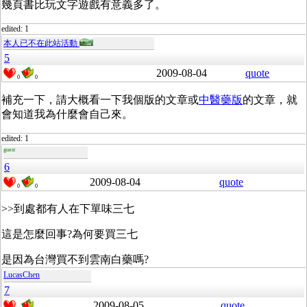
幾頁書比玩文字遊戲有意義多了。
edited: 1
本人已不在此站活動
5
2009-08-04
quote
0
0
補充一下，請大概看一下我個版的文章或
中醫藥版
的文章，就
會知道我為什麼會自己來。
edited: 1
guest
6
2009-08-04
quote
0
0
>>到處都有人在下單味三七
這是怎麼回事?為何要買三七
是因為台灣買不到雲南白藥嗎?
LucasChen
7
2009-08-05
quote