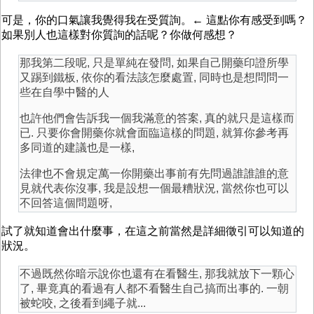
可是，你的口氣讓我覺得我在受質詢。← 這點你有感受到嗎？
如果別人也這樣對你質詢的話呢？你做何感想？
那我第二段呢, 只是單純在發問, 如果自己開藥印證所學
又踢到鐵板, 依你的看法該怎麼處置, 同時也是想問問一
些在自學中醫的人
也許他們會告訴我一個我滿意的答案, 真的就只是這樣而
已. 只要你會開藥你就會面臨這樣的問題, 就算你參考再
多同道的建議也是一樣,
法律也不會規定萬一你開藥出事前有先問過誰誰誰的意
見就代表你沒事, 我是設想一個最糟狀況, 當然你也可以
不回答這個問題呀,
試了就知道會出什麼事，在這之前當然是詳細徵引可以知道的
狀況。
不過既然你暗示說你也還有在看醫生, 那我就放下一顆心
了, 畢竟真的看過有人都不看醫生自己搞而出事的. 一朝
被蛇咬, 之後看到繩子就...