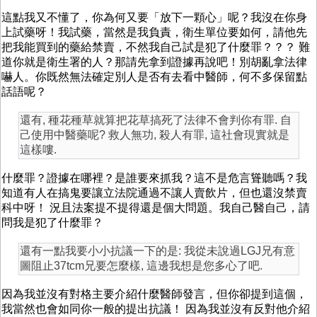
這點我又不懂了，你為何又要「放下一顆心」呢？我沒在你身
上試藥呀！我試藥，當然是我負責，衛生單位要如何，請他先
把我能買到的藥給禁賣，不然我自己試是犯了什麼罪？？？ 難
道你就是衛生署的人？那請先拿到證據再說吧！別胡亂拿法律
嚇人。你既然無法確定別人是否有去看中醫師，何不多保留點
話語呢？
還有, 種花種草就算把花草搞死了法律不會判你有罪. 自
己使用中醫藥呢? 救人無功, 殺人有罪, 這社會現實就是
這樣嘍.
什麼罪？證據在哪裡？是誰要來抓我？這不是危言聳聽嗎？我
知道有人在搞鬼要讓立法院通過不讓人賣飲片，但也還沒禁賣
科中呀！ 況且法案提不提得還是個大問題。我自己醫自己，請
問我是犯了什麼罪？
還有一點我要小小抗議一下的是: 我從未說過LGJ兄有意
圖阻止37tcm兄要怎麼樣, 這邊我想是您多心了吧.
因為我並沒有對格主要介紹什麼醫師發言，但你卻提到這個，
我當然也會如同你一般的提出抗議！ 因為我並沒有反對他介紹