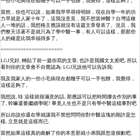
一些小毛病現在都幾乎可以一手包辦，我覺得，這樣足夠了。
當然，你也可以說，如果我早早尋得明師，現在自學一年的功
力早就是人家十年了，這我沒意見，我不想當神醫？台灣這種
人一堆的話，我想格主應該就沒有這篇文章發表了。況且，我
們整天活著不是就只為了學中醫一事，有人可以這樣，那那些
人的確是比我幸福得多了。
======================
LGJ兄好, 轉貼了前一篇你寫的文章, 也許是我國文太差吧, 所以
看到你的文章會不自覺認為: LGJ兄說他可以告訴我:
我及我家人的一些小毛病現在都幾乎可以一手包辦，我覺得，
這樣足夠了。
我想說, 哇 這樣就很滿意的話, 那應該可以把時間挪去作別的事
了, 幹嘛還要繼續學呢? 畢竟人生也不是只有學中醫這檔事對吧
所以你說你還在學就讓我不禁想問問你對中醫這塊的期許是怎
樣, 立意就是這樣而已.
當然如果這樣真的曲解了你的本意那就小弟我跟您道個歉吧.