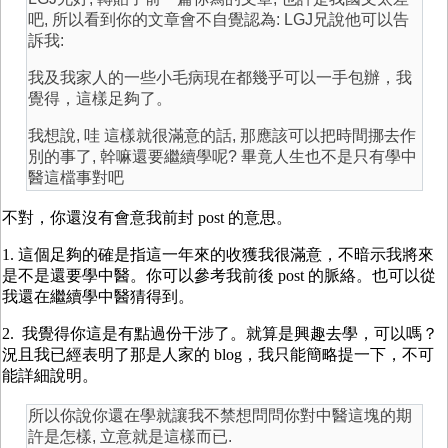
吧, 所以看到你的文章會不自覺認為: LGJ兄說他可以告
訴我:
我及我家人的一些小毛病現在都幾乎可以一手包辦，我
覺得，這樣足夠了。
我想說, 哇 這樣就很滿意的話, 那應該可以把時間挪去作
別的事了, 幹嘛還要繼續學呢? 畢竟人生也不是只有學中
醫這檔事對吧
不對，你還沒有會意我前封 post 的意思。
1. 這個足夠的確是指這一年來的收獲我很滿意，不暗示我將來
是不是還要學中醫。你可以參考我前後 post 的脈絡。也可以從
我還在繼續學中醫猜得到。
2. 我覺得你這是有點過份干涉了。就算是興趣去學，可以嗎？
況且我已經表明了那是人家的 blog，我只能簡略提一下，不可
能詳細說明。
所以你說你還在學就讓我不禁想問問你對中醫這塊的期
許是怎樣, 立意就是這樣而已.