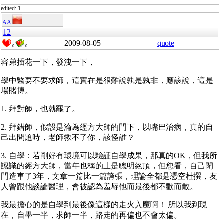
edited: 1
AA
12
2009-08-05
quote
0
0
容弟插花一下，發洩一下，
學中醫要不要求師，這實在是很難說孰是孰非，應該說，這是
場賭博。
1. 拜對師，也就罷了。
2. 拜錯師，假設是淪為經方大師的門下，以嘴巴治病，真的自
己出問題時，老師救不了你，該怪誰？
3. 自學：若剛好有環境可以驗証自學成果，那真的OK，但我所
認識的經方大師，當年也稱的上是聰明絕頂，但您看，自己閉
門造車了3年，文章一篇比一篇誇張，理論全都是憑空杜撰，友
人曾跟他談論醫理，會被認為羞辱他而最後都不歡而散。
我最擔心的是自學到最後像這樣的走火入魔啊！ 所以我到現
在，自學一半，求師一半，路走的再偏也不會太偏。