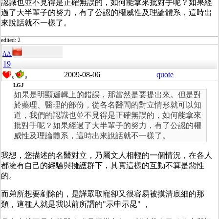
認識也並不見得是正確無誤的，如何能拿來批對手呢？如果經
過了大半輩子的努力，有了公認的權威性及理論體系，這時出
來說話就不一樣了。
edited: 2
AA
19
2009-08-06
quote
0
0
LGJ
如果是明顯邏輯上的錯誤，那當然是要提出來。但是對
於藥理、醫理的部份，從各名醫間的對立情形就可以知
道，我們的認識也並不見得是正確無誤的，如何能拿來
批對手呢？如果經過了大半輩子的努力，有了公認的權
威性及理論體系，這時出來說話就不一樣了。
我想，您描述的名醫對立，乃屬文人相輕的一個情況，在各人
都擁有自己的經驗與擁護群下，其實這樣的互動不算是惡性
的。
而弟所想要剷除的，是譁眾取寵卻又很容易被摸清底細的那
類，這種人就是我以前所謂的"示申示昆" ，