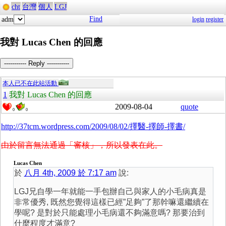
cht
台灣
個人
LGJ
Find
adm
login
register
我對 Lucas Chen 的回應
----------- Reply -----------
本人已不在此站活動
1
我對 Lucas Chen 的回應
2009-08-04
quote
0
0
http://37tcm.wordpress.com/2009/08/02/擇醫-擇師-擇書/
由於留言無法通過「審核」，所以發表在此。
Lucas Chen
於
八月 4th, 2009 於 7:17 am
說:
LGJ兄自學一年就能一手包辦自己與家人的小毛病真是
非常優秀, 既然您覺得這樣已經”足夠”了那幹嘛還繼續在
學呢? 是對於只能處理小毛病還不夠滿意嗎? 那要治到
什麼程度才滿意?