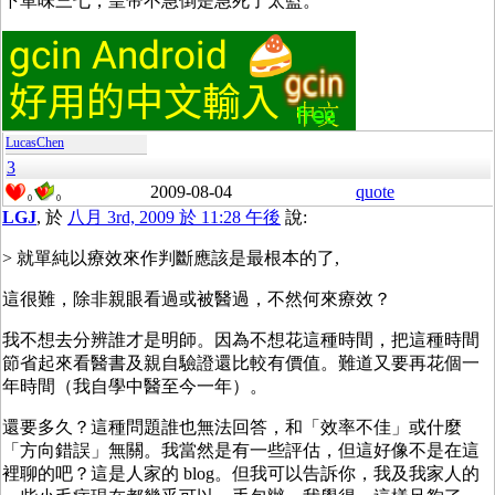
下單味三七，皇帝不急倒是急死了太監。
LucasChen
3
2009-08-04
quote
0
0
LGJ
, 於
八月 3rd, 2009 於 11:28 午後
說:
> 就單純以療效來作判斷應該是最根本的了,
這很難，除非親眼看過或被醫過，不然何來療效？
我不想去分辨誰才是明師。因為不想花這種時間，把這種時間
節省起來看醫書及親自驗證還比較有價值。難道又要再花個一
年時間（我自學中醫至今一年）。
還要多久？這種問題誰也無法回答，和「效率不佳」或什麼
「方向錯誤」無關。我當然是有一些評估，但這好像不是在這
裡聊的吧？這是人家的 blog。但我可以告訴你，我及我家人的