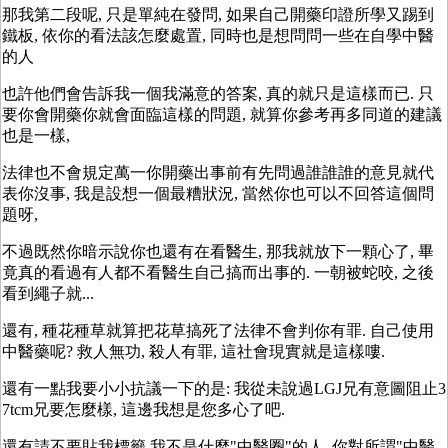
那我第二段呢, 只是單純在發問, 如果自己開藥印證所學又踢到
鐵板, 依你的看法該怎麼處置, 同時也是想問問一些在自學中醫
的人
也許他們會告訴我一個我滿意的答案, 真的就只是這樣而已. 只
要你會開藥你就會面臨這樣的問題, 就算你參考再多同道的建議
也是一樣,
法律也不會規定萬一你開藥出事前有先問過誰誰誰的意見就代
表你沒事, 我是設想一個最糟狀況, 當然你也可以不回答這個問
題呀,
不過既然你暗示說你也還有在看醫生, 那我就放下一顆心了, 畢
竟真的看過有人都不看醫生自己搞而出事的. 一朝被蛇咬, 之後
看到繩子就...
還有, 種花種草就算把花草搞死了法律不會判你有罪. 自己使用
中醫藥呢? 救人無功, 殺人有罪, 這社會現實就是這樣嘍.
還有一點我要小小抗議一下的是: 我從未說過LGJ兄有意圖阻止3
7tcm兄要怎麼樣, 這邊我想是您多心了吧.
還有請不要貼我標籤 我不是什麼"中醫圈"的人, 你對所謂"中醫