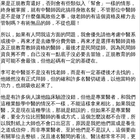
果是正規教育還好，否則會有些類似入「幫會」一樣的情形，
終身被掌握，就有中醫師因此搞得身敗名裂，不管那位中醫師
是不是做了什麼傷風敗俗之事，做老師的有這個資格及權力去
管制嗎？有術無品的師，不從也罷！
所以，如果有人問我這方面的問題，我會優先請他考慮中醫系
或後中，再來才是去繳學分費旁聽，再來才是選擇有醫師資格
及正規教育教師資格的醫師，最後才是民間從師。因為民間師
資良莠不齊，自己沒有一點底子沒必要去冒險，正規教育的師
資可能不會最強，但他起碼有一定的基礎在。
李可老中醫並不是沒有找老師，而是有一定基礎後才去找的，
他雖然沒有正式拜師，但的確和許多名醫切磋過，以他當時的
功力，也就吸收起來了。
他是有許多病人讓他臨床驗證沒錯，但他是專業醫者，和我們
這種業餘學中醫的情況不一樣，不能這樣拿來相比，如果我從
醫，又是現在這種學法，那就是錯誤的，但如果不是專業醫
者，要全方位比照醫師的養成方式，這個怎麼說都不合理，所
以我對紙上大師也不會口出惡言，原因是我把他們當成是養生
之道或信仰，而非專業醫者。至於他們是不是誤人，這個要由
有關單位去整頓，況且連名醫間的看法、醫法都常常不同，更