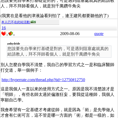
您說要先自學來打基礎是對的，可是遇到阻塞處就真的給請教
人，拜不拜師看個人，就是別千萬鑽牛角尖
(我實在是看他的津液論看到怕了，連王建民都要聽他的了)
本人已不在此站活動
16
2009-08-06
quote
0
0
anhydride
您說要先自學來打基礎是對的，可是遇到阻塞處就真的
給請教人，拜不拜師看個人，就是別千萬鑽牛角尖
別人怎麼自學我不清楚，我自己的學習方式之一是和臨床醫師
打交道，舉一個例子：
http://hyperrate.com/thread.php?tid=12750#12750
這是我個人一直以來的使用方式之一。原因是我不清楚誰才是
「明師」，有些名師太過於偏激狂妄，要我從這種師，我個人
寧願自己學。
我會希望有一定基礎才考慮從師，就是因為「術」是先學做人
才會有仁術可言，這不管是哪一方面的「術」都是一樣的，如