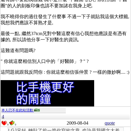
圈"的人的刻板印像也請不要加諸在我身上吧.
我不曉得你的過往發生了什麼事 不過一下子就貼我這個大標籤,
我想我們應該不算熟才是,
最後一點, 繼然37tcm兄對中醫這麼有信心我想他應該是有憑有
據的, 所以請他分享一下好醫生的資訊,
這難道有問題嗎?
" 你就這麼相信別人口中的「好醫師」？" ?
這問題就跟我反問你 : 你就這麼相信張仲景 ? 一樣的微妙啊.... :)
本人已不在此站活動
4
2009-08-04
quote
0
0
LGJ兄好, 轉貼了前一篇你寫的文章, 也許是我國文太差