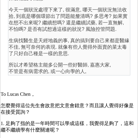
今天一個狀況處理下來了, 很滿意, 哪天一個狀況無法收
拾, 到底是哪個環節出了問題能釐清嗎? 多思考? 如果實
在想不出來呢? 繼續想嗎? 還是繼續試藥, 若一直無解,
不怕嗎? 是否有試想過這樣的狀況? 風險控管問題.
生病找醫生是天經地義的事, 真的搞到要自己來都是醫緣
不佳, 無可奈何的表現. 就像有些人覺得外面賣的菜太毒
了只好自己種是一樣的意思.
所以才希望格主能多公開一些好醫師, 嘉惠大家,
不管是有病需求的, 或一心向學的人,
To Lucas Chen，
怎麼覺得這位先生會故意把文意會錯意？而且讓人覺得好像是
在接受質詢？
1. 足夠了指的是一年時間可以學成這樣，我覺得足夠了，這和
繼不繼續學有什麼關連呢？