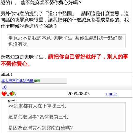
認的）。 能不能麻煩不勞你費心好嗎？
另外你特意的提到了「退出中醫圈」，請問這是什麼意思，這
句話的挑釁意味很重，讓我把你的什麼誠意都看成是假的。我
什麼時候說過這樣子的話？
畢竟那不是我的本意, 素昧平生, 惹你生氣對我一點好處
也沒有呀.
請把你自己管好就好了，別人的事
既然知道是素昧平生，
不勞你費心。
edited: 1
本人已不在此站活動
10
2009-08-05
quote
0
0
guest
>>到處都有人在下單味三七
這是怎麼回事?為何要買三七
是因為台灣買不到雲南白藥嗎?