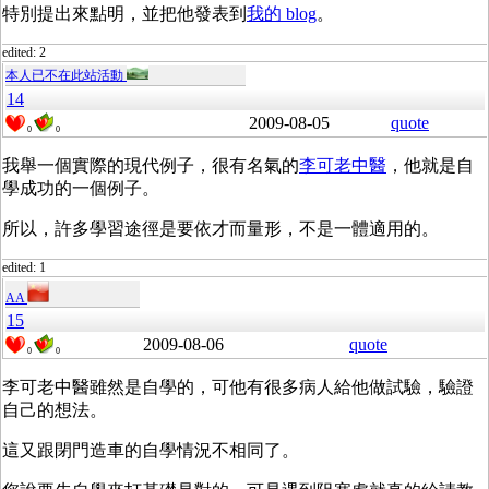
特別提出來點明，並把他發表到
我的 blog
。
edited: 2
本人已不在此站活動
14
2009-08-05
quote
0
0
我舉一個實際的現代例子，很有名氣的
李可老中醫
，他就是自
學成功的一個例子。
所以，許多學習途徑是要依才而量形，不是一體適用的。
edited: 1
AA
15
2009-08-06
quote
0
0
李可老中醫雖然是自學的，可他有很多病人給他做試驗，驗證
自己的想法。
這又跟閉門造車的自學情況不相同了。