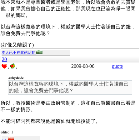
我本來就不是專業醫者或是學堂老師，所以我會勇敢的去質疑
他，如果我曾擔心自己的正確性，那我現在也已淪為睜一眼閉
一眼的鄉民。
以台灣這樣寬容的環境下，權威的醫學人士忙著賺自己的錢，
誰會免費去鬥爭他呢？
(好像又離題了)
本人已不在此站活動
20
2009-08-06
quote
0
0
anhydride
以台灣這樣寬容的環境下，權威的醫學人士忙著賺自己
的錢，誰會免費去鬥爭他呢？
所以，教授醫術是要由政府管制的，這和自己買醫書自己看是
不一樣的情形。
不能阿貓阿狗都來說他是醫仙就開班授徒了。
edited: 1