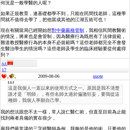
何況是一般學醫的人呢？
如果正規教育，連基礎都學不到，只能在民間找老師，這種學
問就不值得去學了，把他當成其他的江湖五術可也！
現在有關當局已經開始想
對中藥嚴格管制
，我相信民間教醫術
的情況，將來也是會管制，因為醫療行為既然有了法律規範，
難道教授醫療行為的本身不必規範嗎？這些老師都完全不會發
生醫治學生的情況嗎？這些老師及學生的臨床經驗要從何處得
到？
AA
17
2009-08-06
quote
0
0
LGJ
這是我個人一直以來的使用方式之一。原因是我不清楚
誰才是「明師」，有些名師太過於偏激狂妄，要我從這
種師，我個人寧願自己學。
我的想法跟您不太一樣，常人說仁醫仁術，但直至目前為止能
找到兩者具備的實在很少，
舉我們最常講的三字經醫師為例，我服的是他的術，只要他的