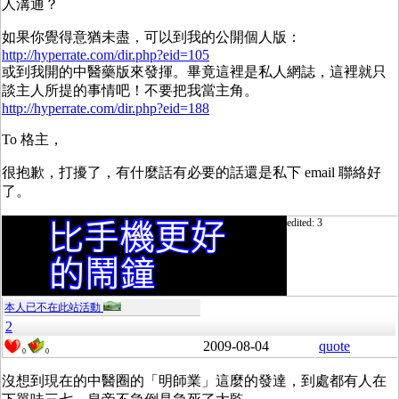
人溝通？
如果你覺得意猶未盡，可以到我的公開個人版：
http://hyperrate.com/dir.php?eid=105
或到我開的中醫藥版來發揮。畢竟這裡是私人網誌，這裡就只
談主人所提的事情吧！不要把我當主角。
http://hyperrate.com/dir.php?eid=188
To 格主，
很抱歉，打擾了，有什麼話有必要的話還是私下 email 聯絡好
了。
edited: 3
本人已不在此站活動
2
2009-08-04
quote
0
0
沒想到現在的中醫圈的「明師業」這麼的發達，到處都有人在