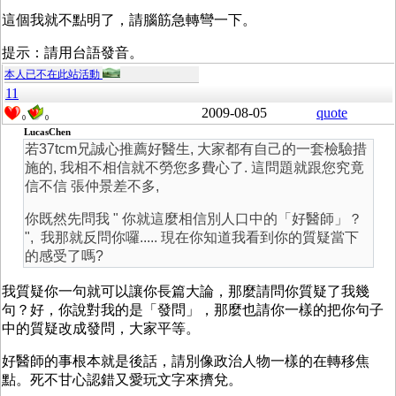
這個我就不點明了，請腦筋急轉彎一下。
提示：請用台語發音。
本人已不在此站活動
11
2009-08-05
quote
0
0
LucasChen
若37tcm兄誠心推薦好醫生, 大家都有自己的一套檢驗措
施的, 我相不相信就不勞您多費心了. 這問題就跟您究竟
信不信 張仲景差不多,
你既然先問我 " 你就這麼相信別人口中的「好醫師」？
", 我那就反問你囉..... 現在你知道我看到你的質疑當下
的感受了嗎?
我質疑你一句就可以讓你長篇大論，那麼請問你質疑了我幾
句？好，你說對我的是「發問」，那麼也請你一樣的把你句子
中的質疑改成發問，大家平等。
好醫師的事根本就是後話，請別像政治人物一樣的在轉移焦
點。死不甘心認錯又愛玩文字來擠兌。