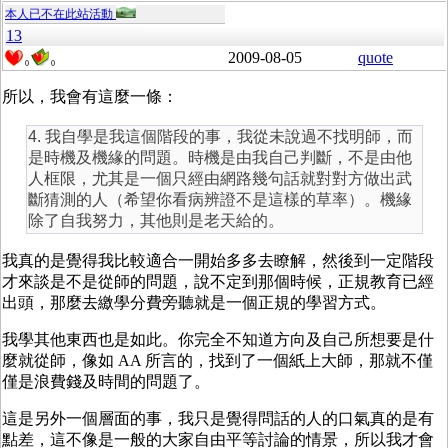
本人已不在此站活動
13
2009-08-05
quote
0
0
所以，我會有這麼一條：
4. 我自學是我這個階段的事，我從未說過不找明師，而
是時機及機緣的問題。時機是由我自己判斷，不是由他
人框限，尤其是一個只經由網路幾句話就對對方做出武
斷猜測的人（希望你看病辨證不是這樣的草率）。機緣
除了自我努力，其他則是老天給的。
我真的是覺得我比較適合一開始多多去瞭解，然後到一定階段
才來談是不是從師的問題，說不定到那個時候，正規教育已經
出頭，那麼去繳學分費旁聽就是一個正規的學習方式。
我學其他東西也是如此。你完全不知道方向及自己所想要是什
麼就從師，像如 AA 所言的，找到了一個紙上大師，那就不僅
僅是浪費錢及時間的問題了。
這是另外一個層面的事，我只是覺得問話的人的口氣真的是有
點差，這不像是一般的大家自由平等討論的情景，所以我才會