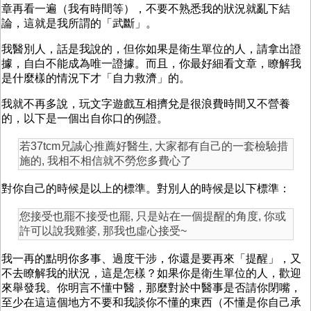
章再看一遍（我有時間等），不要不熟悉我的狀況就亂下結
論，這就是我所謂的「武斷」。
我醫別人，話是我說的，但你如果是衛生單位的人，請拿出證
據，自白不能成為唯一證據。而且，你最好細看文章，瞭解我
是什麼樣的情況下才「自力救濟」的。
我就不再多說，玩文字遊戲互相擠兌是很浪費時間又不營養
的，以下是一個出自你口的例證。
若37tcm兄誠心推薦好醫生, 大家都有自己的一套檢驗措
施的, 我相不相信就不勞您多費心了
對你自己的時候是以上的標準。對別人的時候是以下標準：
您接受也罷不接受也罷, 只是站在一個提醒的角度, 你或
許可以說我雞婆, 那我也虛心接受~
我一再的點明你多事、過度干涉，你還是要再來「提醒」，又
不去瞭解我的狀況，這是怎樣？如果你是衛生單位的人，歡迎
來舉發我。你明言不懂中醫，那麼對於中醫事是否請你閉嘴，
至少在這這個地方不要和我談你不懂的東西（不懂是你自己承