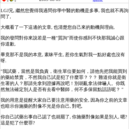
0
0
LGJ兄, 繼然您覺得我過問你學中醫的動機是多事, 我也就不再詢
問了,
大概看了一下這邊的文章, 也清楚您自己來的動機與理由,
我的發問對你來說若是一種"質詢"而使你感到不快那我誠心跟
你道歉,
畢竟那不是我的本意, 素昧平生, 惹你生氣對我一點好處也沒有
呀.
"我試藥，當然是我負責，衛生單位要如何，請他先把我能買到
的藥給禁賣，不然我自己試是犯了什麼罪？？？ 難道你就是衛
生署的人？那請先拿到證據再說吧！別胡亂拿法律嚇人。你既
然無法確定別人是否有去看中醫師，何不多保留點話語呢？ "
我的用意是提醒大家自己要注意用藥的安全, 因為你之前的文章
也暗示你施藥的對像不光是你自己, 對吧,
你自己試藥出事自己認了也就罷了, 你施藥對像如果是別人, 嗯?
這是犯了什麼罪?