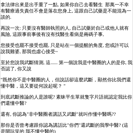
拿法律出來是出手重了一點, 如果你自己去看醫生 那萬一不幸
有醫療過失責任不會是落在您身上, 這跟自己試藥是不能混為一
談的.
再說一次: 只要沒有醫師執照的人, 自己試藥於自己或他人就有
風險, 這跟事前事後有沒有找醫生看病是兩碼子事,
您接受也罷不接受也罷, 只是站在一個提醒的角度, 您或許可以
說我雞婆, 那我也虛心接受~
至於您說我武斷猜測, 這...... 第一個說我是中醫圈的人的是你, 我
否認了, 你又說
"既然你不是中醫圈的人，但說話卻這麼武斷，顯然你比我們還
懂中醫，這又要從何說起呢？ "
到底武斷推論的人是誰呢? 素昧平生單就隻字片語就認定我比你
們還懂中醫?
還有, 你認為"非中醫圈者講話又武斷"就叫作懂中醫嗎??
那你是否曾考慮跟你認為講話比"你們"還武斷的我學中醫? (這
是開玩笑的 我不懂中醫的)