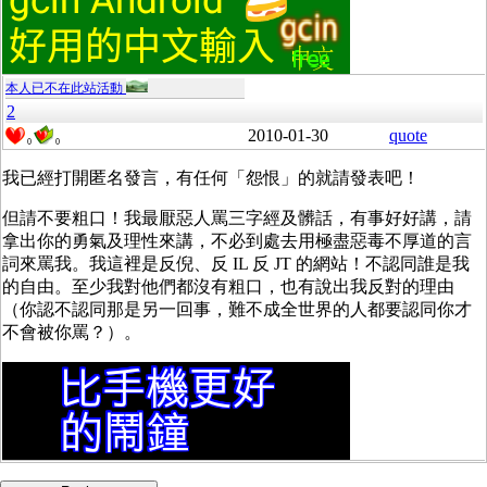
本人已不在此站活動
2
2010-01-30
quote
0
0
我已經打開匿名發言，有任何「怨恨」的就請發表吧！
但請不要粗口！我最厭惡人罵三字經及髒話，有事好好講，請
拿出你的勇氣及理性來講，不必到處去用極盡惡毒不厚道的言
詞來罵我。我這裡是反倪、反 IL 反 JT 的網站！不認同誰是我
的自由。至少我對他們都沒有粗口，也有說出我反對的理由
（你認不認同那是另一回事，難不成全世界的人都要認同你才
不會被你罵？）。