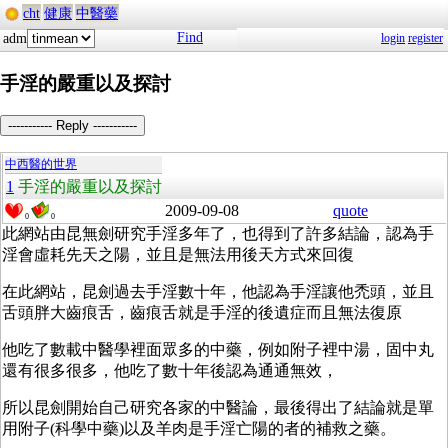
cht
健康
中醫藥
Find
adm
login
register
手淫的嚴重以及探討
----------- Reply -----------
中西醫的世界
1
手淫的嚴重以及探討
2009-09-08
quote
0
0
此網站由昆無劍研究手淫多年了，也得到了許多結論，認為手
淫會虛耗先天之陽，並且是無法用後天方式來回復
在此網站，昆劍過去手淫數十年，他認為手淫讓他禿頭，並且
舌頭胖大齒痕舌，齒痕舌就是手淫的後遺症而且無法復原
他吃了數載中醫學裡面眾多的中藥，例如附子裡中湯，固中丸
還有很多很多，他吃了數十年後認為通通無效，
所以昆劍開始自己研究各家的中醫論，最後得出了結論就是單
用附子(科學中藥)以及羊肉是手淫亡陽的者的補救之藥。