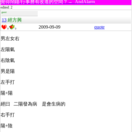
覺得鬧鐘/行事曆有改進的空間？→ AndAlarm
edited: 2
guest
13
經方興
2009-09-09
quote
0
0
男左女右
左陽氣
右陰氣
男是陽
左手打
陽+陽
經曰 二陽發為病 是會生病的
右手打
陽+陰