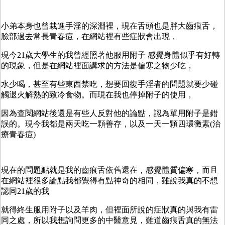
小弟本身也曾栽進手淫的深淵裡，現在舌頭也是胖大齒痕舌，
臉部過去常長青春痘，在網站裡有些症狀會出現，
現今21歲大學生的我曾經照著他服用附子 感覺身體似乎有好轉
的現象，但是在網站裡面講求的方法是偏寒之物少吃，
水少喝，甚至有些東西禁吃，想要回復手淫者的問題就要少碰
觸退火解熱的致冷食物。而現在我也停掉附子的使用，
因為查閱網站後還是有些人反對他的論點，認為單用附子是錯
誤的。現今我都是兩天吃一顆善存，以及一天一顆四環黴素(治
療青春痘)
現在的問題點就是我的齒痕舌依舊還在，感覺體質偏寒，而且
在網站裡很多論點我都覺得有點神奇的相同，雖說我真的不想
認同21歲的我
就得終生服用附子以及羊肉，但裡面所說的症狀真的與我有雷
同之處，所以我想詢問更多的中醫意見，難道齒痕舌真的無法