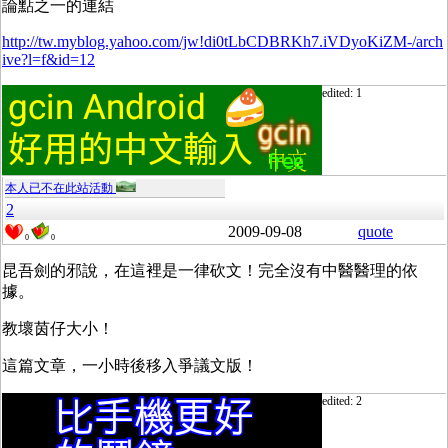
論點之一的連結
http://tw.myblog.yahoo.com/jw!di0tLbCDBRKh7.iVDyoKiZM-/arch
ive?l=f&id=12
edited: 1
本人已不在此站活動
2
2009-09-08
quote
0
0
昆吾劍的邪說，在這裡是一律砍文！完全沒有中醫醫理的依
據。
教壞茵仔大小！
這篇文章，一小時後移入爭議文版！
edited: 2