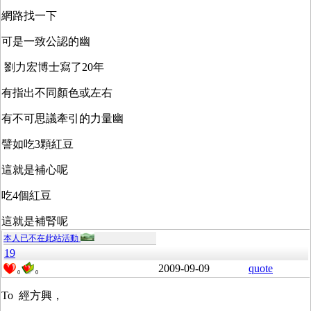
網路找一下
可是一致公認的幽
劉力宏博士寫了20年
有指出不同顏色或左右
有不可思議牽引的力量幽
譬如吃3顆紅豆
這就是補心呢
吃4個紅豆
這就是補腎呢
本人已不在此站活動
19
2009-09-09
quote
0
0
To 經方興，