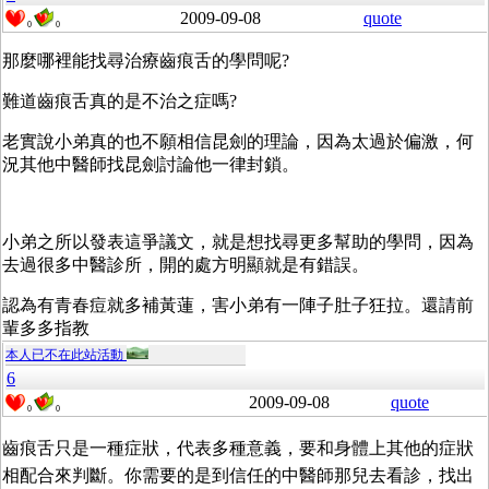
2009-09-08
quote
0
0
那麼哪裡能找尋治療齒痕舌的學問呢?
難道齒痕舌真的是不治之症嗎?
老實說小弟真的也不願相信昆劍的理論，因為太過於偏激，何
況其他中醫師找昆劍討論他一律封鎖。
小弟之所以發表這爭議文，就是想找尋更多幫助的學問，因為
去過很多中醫診所，開的處方明顯就是有錯誤。
認為有青春痘就多補黃蓮，害小弟有一陣子肚子狂拉。還請前
輩多多指教
本人已不在此站活動
6
2009-09-08
quote
0
0
齒痕舌只是一種症狀，代表多種意義，要和身體上其他的症狀
相配合來判斷。你需要的是到信任的中醫師那兒去看診，找出