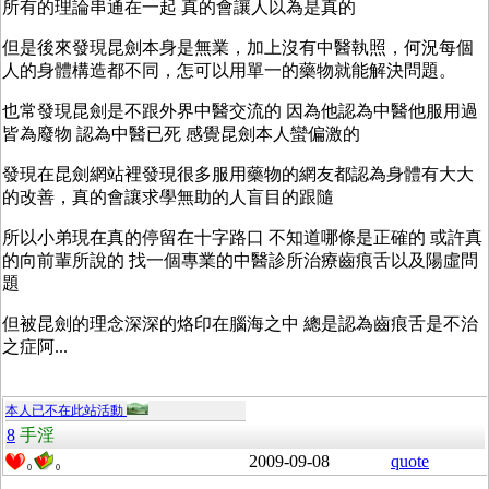
所有的理論串通在一起 真的會讓人以為是真的
但是後來發現昆劍本身是無業，加上沒有中醫執照，何況每個
人的身體構造都不同，怎可以用單一的藥物就能解決問題。
也常發現昆劍是不跟外界中醫交流的 因為他認為中醫他服用過
皆為廢物 認為中醫已死 感覺昆劍本人蠻偏激的
發現在昆劍網站裡發現很多服用藥物的網友都認為身體有大大
的改善，真的會讓求學無助的人盲目的跟隨
所以小弟現在真的停留在十字路口 不知道哪條是正確的 或許真
的向前輩所說的 找一個專業的中醫診所治療齒痕舌以及陽虛問
題
但被昆劍的理念深深的烙印在腦海之中 總是認為齒痕舌是不治
之症阿...
本人已不在此站活動
8
手淫
2009-09-08
quote
0
0