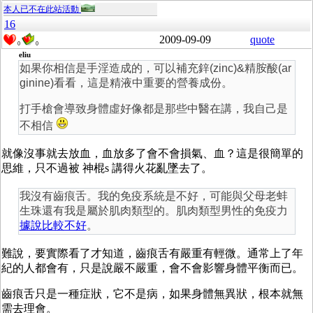
本人已不在此站活動
16
2009-09-09
quote
0
0
eliu
如果你相信是手淫造成的，可以補充鋅(zinc)&精胺酸(ar
ginine)看看，這是精液中重要的營養成份。
打手槍會導致身體虛好像都是那些中醫在講，我自己是
不相信
就像沒事就去放血，血放多了會不會損氣、血？這是很簡單的
思維，只不過被 神棍s 講得火花亂墜去了。
我沒有齒痕舌。我的免疫系統是不好，可能與父母老蚌
生珠還有我是屬於肌肉類型的。肌肉類型男性的免疫力
據說比較不好
。
難說，要實際看了才知道，齒痕舌有嚴重有輕微。通常上了年
紀的人都會有，只是說嚴不嚴重，會不會影響身體平衡而已。
齒痕舌只是一種症狀，它不是病，如果身體無異狀，根本就無
需去理會。