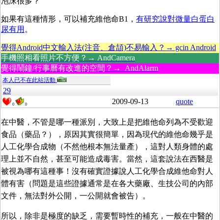
泡沫很多？
如果有這種情形，可以補充維他命B1，
有研究說對
微量白蛋白
尿
有用
。
覺得Android中文輸入法(注音、倉頡)不易輸入？→ gcin Android
手機照相看照片不方便？→ AndCamera
覺得鬧鐘/行事曆有改進的空間？→ AndAlarm
本人已不在此站活動
29
2009-09-13
quote
0
0
在中醫，不管是哪一種派別，大致上是把維他命列為不受歡迎
食品（藥品？），原因其實很簡單，因為現代的維他命幾乎是
人工化學合成物（不然他根本無法量產），這對人類身體的處
理上並不自然，甚至可能造成毒害。當然，這套說法在西醫是
被視為哪有這種事！沒有確實證據說人工化學合成維他命對人
體有害（問題是這些證據通常是在各大藥廠、生技公司的內部
文件，無法對外公開，一公開就會被告）。
所以，除非是極度的缺乏，需要暫時性的補充，一般在中醫的