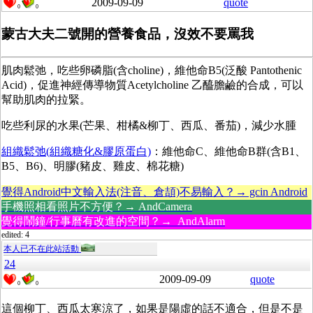
2009-09-09
quote
0
0
蒙古大夫二號開的營養食品，沒效不要罵我
肌肉鬆弛，吃些卵磷脂(含choline)，維他命B5(泛酸 Pantothenic
Acid)，促進神經傳導物質Acetylcholine 乙醯膽鹼的合成，可以
幫助肌肉的拉緊。
吃些利尿的水果(芒果、柑橘&柳丁、西瓜、番茄)，減少水腫
組織鬆弛(組織糖化&膠原蛋白)
：維他命C、維他命B群(含B1、
B5、B6)、明膠(豬皮、雞皮、棉花糖)
覺得Android中文輸入法(注音、倉頡)不易輸入？→ gcin Android
手機照相看照片不方便？→ AndCamera
覺得鬧鐘/行事曆有改進的空間？→ AndAlarm
edited: 4
本人已不在此站活動
24
2009-09-09
quote
0
0
這個柳丁、西瓜太寒涼了，如果是陽虛的話不適合，但是不是