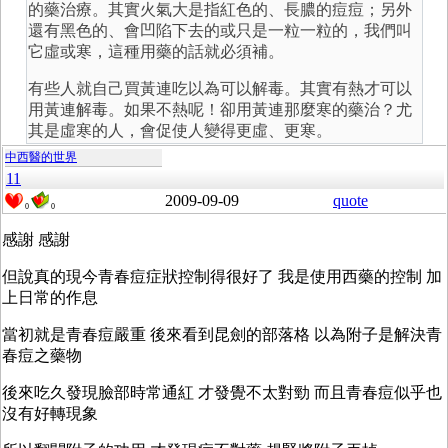
的藥治療。其實火氣大是指紅色的、長膿的痘痘；另外
還有黑色的、會凹陷下去的或只是一粒一粒的，我們叫
它虛或寒，這種用藥的話就必須補。
有些人就自己買黃連吃以為可以解毒。其實有熱才可以
用黃連解毒。如果不熱呢！卻用黃連那麼寒的藥治？尤
其是虛寒的人，會促使人變得更虛、更寒。
中西醫的世界
11
2009-09-09
quote
0
0
感謝 感謝
但說真的現今青春痘症狀控制得很好了 我是使用西藥的控制 加
上日常的作息
當初就是青春痘嚴重 後來看到昆劍的部落格 以為附子是解決青
春痘之藥物
後來吃久發現臉部時常通紅 才發覺不太對勁 而且青春痘似乎也
沒有好轉現象