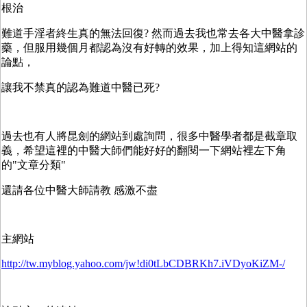
根治
難道手淫者終生真的無法回復? 然而過去我也常去各大中醫拿診
藥，但服用幾個月都認為沒有好轉的效果，加上得知這網站的
論點，
讓我不禁真的認為難道中醫已死?
過去也有人將昆劍的網站到處詢問，很多中醫學者都是截章取
義，希望這裡的中醫大師們能好好的翻閱一下網站裡左下角
的"文章分類"
還請各位中醫大師請教 感激不盡
主網站
http://tw.myblog.yahoo.com/jw!di0tLbCDBRKh7.iVDyoKiZM-/