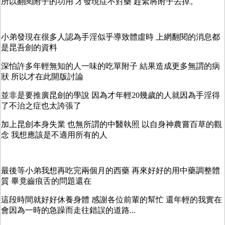
所以翻閱附子的功用 才發現症不對藥 趕緊將附子丟掉。
小弟發現在很多人認為手淫似乎導致體虛時 上網翻閱的消息都
是昆吾劍的資料
深怕許多年輕無知的人一味的吃單附子 結果造成更多無謂的病
狀 所以才在此開版討論
並非是要推廣昆劍的學說 因為才年輕20幾歲的人就因為手淫得
了不治之症也太誇張了
加上昆劍本身失業 也無所謂的中醫執照 以自身神農嘗百草的觀
念 我想應該是不適用所有的人
最後等小弟我想再吃完兩個月的西藥 再來好好的用中藥調整體
質 畢竟齒痕舌的問題還在
這段時間就好好休養身體 感謝各位前輩的幫忙 還年輕的我實在
會因為一時的急躁而走往錯誤的道路...