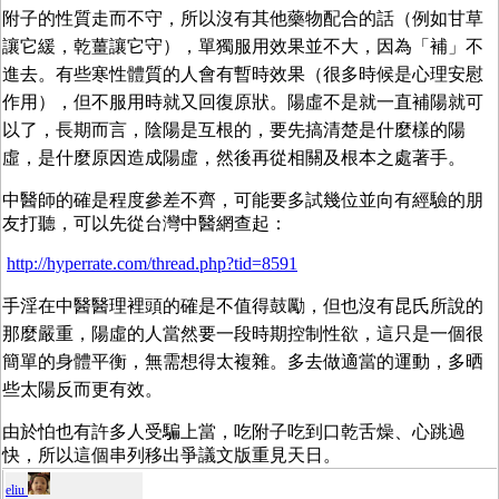
附子的性質走而不守，所以沒有其他藥物配合的話（例如甘草
讓它緩，乾薑讓它守），單獨服用效果並不大，因為「補」不
進去。有些寒性體質的人會有暫時效果（很多時候是心理安慰
作用），但不服用時就又回復原狀。陽虛不是就一直補陽就可
以了，長期而言，陰陽是互根的，要先搞清楚是什麼樣的陽
虛，是什麼原因造成陽虛，然後再從相關及根本之處著手。
中醫師的確是程度參差不齊，可能要多試幾位並向有經驗的朋
友打聽，可以先從台灣中醫網查起：
http://hyperrate.com/thread.php?tid=8591
手淫在中醫醫理裡頭的確是不值得鼓勵，但也沒有昆氏所說的
那麼嚴重，陽虛的人當然要一段時期控制性欲，這只是一個很
簡單的身體平衡，無需想得太複雜。多去做適當的運動，多晒
些太陽反而更有效。
由於怕也有許多人受騙上當，吃附子吃到口乾舌燥、心跳過
快，所以這個串列移出爭議文版重見天日。
eliu