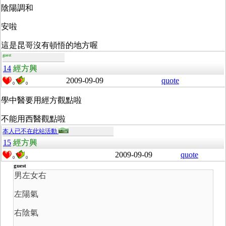
陰陽調和
安啦
這是昆哥沒有頓悟的地方喔
guest
14
經方興
2009-09-09
quote
0
0
學中醫要用經方觀點啦
不能用西醫觀點啦
本人已不在此站活動
15
經方興
2009-09-09
quote
0
0
guest
男左女右
左陽氣
右陰氣