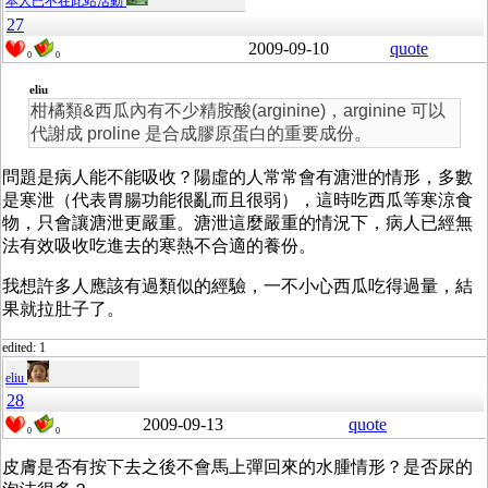
本人已不在此站活動
27
2009-09-10
quote
0
0
eliu
柑橘類&西瓜內有不少精胺酸(arginine)，arginine 可以
代謝成 proline 是合成膠原蛋白的重要成份。
問題是病人能不能吸收？陽虛的人常常會有溏泄的情形，多數
是寒泄（代表胃腸功能很亂而且很弱），這時吃西瓜等寒涼食
物，只會讓溏泄更嚴重。溏泄這麼嚴重的情況下，病人已經無
法有效吸收吃進去的寒熱不合適的養份。
我想許多人應該有過類似的經驗，一不小心西瓜吃得過量，結
果就拉肚子了。
edited: 1
eliu
28
2009-09-13
quote
0
0
皮膚是否有按下去之後不會馬上彈回來的水腫情形？是否尿的