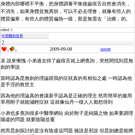
身體內部哪裡不平衡，把身體調養平衡後齒痕舌自然會消失，
不消失，如果身體並無異狀，可以不必去理會，就像有些人的
體質偏寒，有些人的體質偏熱一樣，那是無需去「治療」的。
edited: 1
中西醫的世界
7
2009-09-08
quote
0
0
哀 說來慚愧 小弟過去得了齒痕舌就上網查詢，突然間找到昆無
劍的學說
當時認為昆無劍的理論跟我的症狀真的有相似之處 一時認為他
是手淫的救世主
因為他的理論真的會讓新手認為是正確的理念 然而簡單的服用
單用附子就能減輕症狀 這就像仙丹一樣人人都想得到
小弟也多查詢很多中醫學網站 由於附子是純陽之物 如果要調理
陽虛的問題 就要陰陽並重
然而昆劍探討的是沒有陰虛這問題 雖說是邪說 但昆劍總是能將