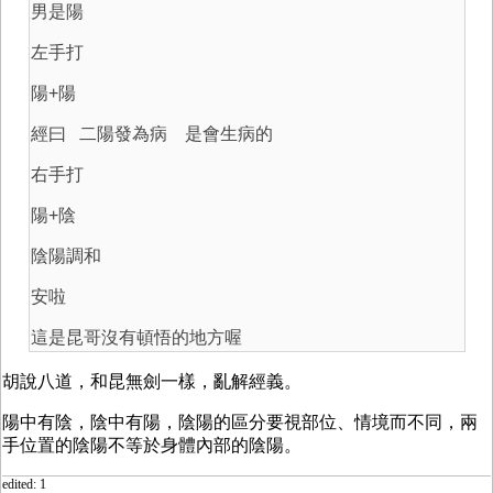
男是陽
左手打
陽+陽
經曰 二陽發為病 是會生病的
右手打
陽+陰
陰陽調和
安啦
這是昆哥沒有頓悟的地方喔
胡說八道，和昆無劍一樣，亂解經義。
陽中有陰，陰中有陽，陰陽的區分要視部位、情境而不同，兩
手位置的陰陽不等於身體內部的陰陽。
edited: 1