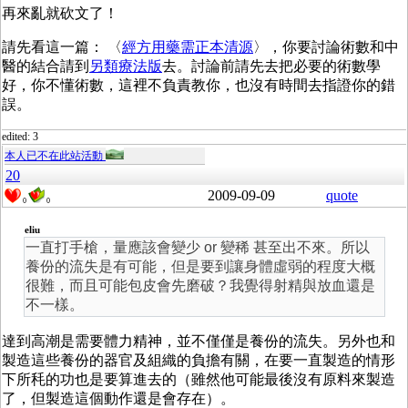
再來亂就砍文了！
請先看這一篇： 〈
經方用藥需正本清源
〉，你要討論術數和中
醫的結合請到
另類療法版
去。討論前請先去把必要的術數學
好，你不懂術數，這裡不負責教你，也沒有時間去指證你的錯
誤。
edited: 3
本人已不在此站活動
20
2009-09-09
quote
0
0
eliu
一直打手槍，量應該會變少 or 變稀 甚至出不來。所以
養份的流失是有可能，但是要到讓身體虛弱的程度大概
很難，而且可能包皮會先磨破？我覺得射精與放血還是
不一樣。
達到高潮是需要體力精神，並不僅僅是養份的流失。另外也和
製造這些養份的器官及組織的負擔有關，在要一直製造的情形
下所秏的功也是要算進去的（雖然他可能最後沒有原料來製造
了，但製造這個動作還是會存在）。