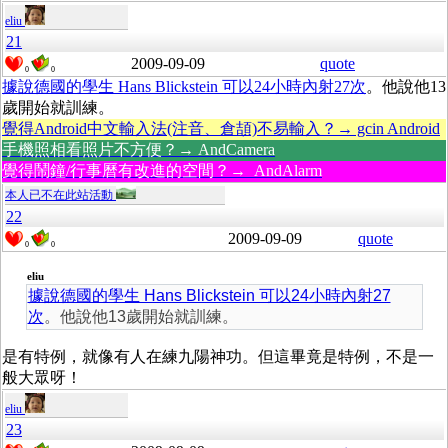
eliu
21
2009-09-09
quote
0
0
據說德國的學生 Hans Blickstein 可以24小時內射27次
。他說他13
歲開始就訓練。
覺得Android中文輸入法(注音、倉頡)不易輸入？→ gcin Android
手機照相看照片不方便？→ AndCamera
覺得鬧鐘/行事曆有改進的空間？→ AndAlarm
本人已不在此站活動
22
2009-09-09
quote
0
0
eliu
據說德國的學生 Hans Blickstein 可以24小時內射27
次
。他說他13歲開始就訓練。
是有特例，就像有人在練九陽神功。但這畢竟是特例，不是一
般大眾呀！
eliu
23