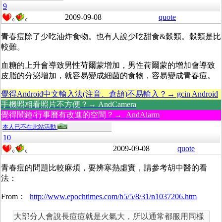
9
2009-09-08
quote
0
0
青春痘除了少吃油炸食物。也有人說少吃甜食&穀類。穀類是比
較難。
血糖的上升會導致男性荷爾蒙增加，男性荷爾蒙的增加會導致
皮脂的分泌增加，就容易變成細菌的食物，容易變成青春痘。
覺得Android中文輸入法(注音、倉頡)不易輸入？→ gcin Android
手機照相看照片不方便？→ AndCamera
覺得鬧鐘/行事曆有改進的空間？→ AndAlarm
本人已不在此站活動
10
2009-09-08
quote
0
0
青春痘的問題比較麻煩，要辨寒熱虛實，請參考胡中醫的看
法：
From：
http://www.epochtimes.com/b5/5/8/31/n1037206.htm
大部分人會說長痘痘就是火氣大，所以通常都服用同樣