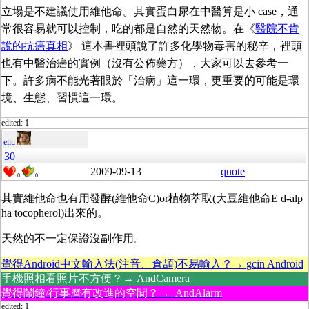
立場是不建議使用維他命。其實蛋白尿在中醫算是小 case，通
常很容易就可以控制，吃的都是自然的天然物。在《
醫院不肯
說的抗癌真相
》 這本書裡頭說了許多化學物毒害的秘辛，裡頭
也有中醫治癌的實例（沒有公佈藥方），大家可以去參考一
下。許多病不能光著眼於「治病」這一環，更重要的可能是環
境、生態、習慣這一環。
edited: 1
eliu
30
2009-09-13
quote
0
0
其實維他命也有用發酵(維他命C)or植物萃取(大豆維他命E d-alp
ha tocopherol)出來的。
天然的不一定保證沒副作用。
覺得Android中文輸入法(注音、倉頡)不易輸入？→ gcin Android
手機照相看照片不方便？→ AndCamera
覺得鬧鐘/行事曆有改進的空間？→ AndAlarm
edited: 1