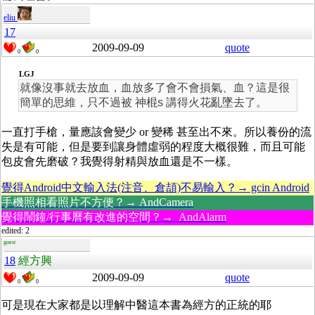
eliu
17
2009-09-09
quote
0
0
LGJ
就像沒事就去放血，血放多了會不會損氣、血？這是很
簡單的思維，只不過被 神棍s 講得火花亂墜去了。
一直打手槍，量應該會變少 or 變稀 甚至出不來。所以養份的流
失是有可能，但是要到讓身體虛弱的程度大概很難，而且可能
包皮會先磨破？我覺得射精與放血還是不一樣。
覺得Android中文輸入法(注音、倉頡)不易輸入？→ gcin Android
手機照相看照片不方便？→ AndCamera
覺得鬧鐘/行事曆有改進的空間？→ AndAlarm
edited: 2
guest
18
經方興
2009-09-09
quote
0
0
可是現在大家都是以理解中醫這本書為經方的正統的耶