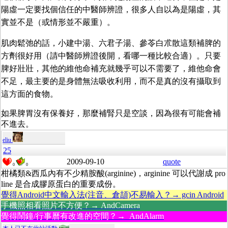
陽虛一定要找個信任的中醫師辨證，很多人自以為是陽虛，其
實並不是（或情形並不嚴重）。
肌肉鬆弛的話，小建中湯、六君子湯、參苓白朮散這類補脾的
方劑很好用（請中醫師辨證後開，看哪一種比較合適）。只要
脾好壯壯，其他的維他命補充就幾乎可以不需要了，維他命會
不足，最主要的是身體無法吸收利用，而不是真的沒有攝取到
這方面的食物。
如果脾胃沒有保養好，那麼補腎只是空談，因為很有可能會補
不進去。
eliu
25
2009-09-10
quote
0
0
柑橘類&西瓜內有不少精胺酸(arginine)，arginine 可以代謝成 pro
line 是合成膠原蛋白的重要成份。
覺得Android中文輸入法(注音、倉頡)不易輸入？→ gcin Android
手機照相看照片不方便？→ AndCamera
覺得鬧鐘/行事曆有改進的空間？→ AndAlarm