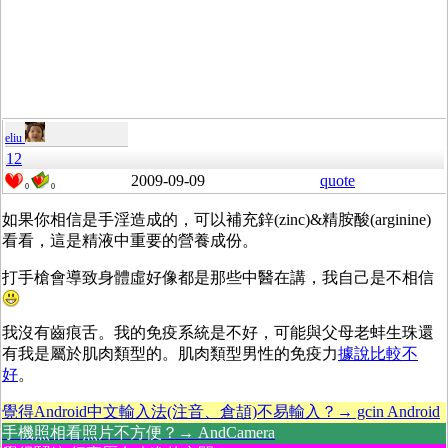
eliu
12
2009-09-09
quote
0
0
如果你相信是手淫造成的，可以補充鋅(zinc)&精胺酸(arginine)
看看，這是精液中重要的營養成份。
打手槍會導致身體虛好像都是那些中醫在講，我自己是不相信
我沒有齒痕舌。我的免疫系統是不好，可能與父母老蚌生珠還
有我是屬於肌肉類型的。肌肉類型男性的免疫力
據說比較不
好
。
覺得Android中文輸入法(注音、倉頡)不易輸入？→ gcin Android
手機照相看照片不方便？→ AndCamera