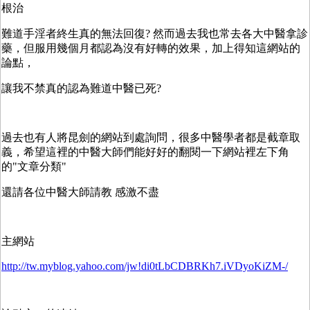
根治
難道手淫者終生真的無法回復? 然而過去我也常去各大中醫拿診
藥，但服用幾個月都認為沒有好轉的效果，加上得知這網站的
論點，
讓我不禁真的認為難道中醫已死?
過去也有人將昆劍的網站到處詢問，很多中醫學者都是截章取
義，希望這裡的中醫大師們能好好的翻閱一下網站裡左下角
的"文章分類"
還請各位中醫大師請教 感激不盡
主網站
http://tw.myblog.yahoo.com/jw!di0tLbCDBRKh7.iVDyoKiZM-/