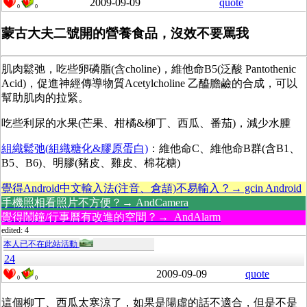
2009-09-09
quote
0
0
蒙古大夫二號開的營養食品，沒效不要罵我
肌肉鬆弛，吃些卵磷脂(含choline)，維他命B5(泛酸 Pantothenic
Acid)，促進神經傳導物質Acetylcholine 乙醯膽鹼的合成，可以
幫助肌肉的拉緊。
吃些利尿的水果(芒果、柑橘&柳丁、西瓜、番茄)，減少水腫
組織鬆弛(組織糖化&膠原蛋白)
：維他命C、維他命B群(含B1、
B5、B6)、明膠(豬皮、雞皮、棉花糖)
覺得Android中文輸入法(注音、倉頡)不易輸入？→ gcin Android
手機照相看照片不方便？→ AndCamera
覺得鬧鐘/行事曆有改進的空間？→ AndAlarm
edited: 4
本人已不在此站活動
24
2009-09-09
quote
0
0
這個柳丁、西瓜太寒涼了，如果是陽虛的話不適合，但是不是