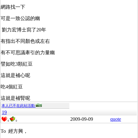
網路找一下
可是一致公認的幽
劉力宏博士寫了20年
有指出不同顏色或左右
有不可思議牽引的力量幽
譬如吃3顆紅豆
這就是補心呢
吃4個紅豆
這就是補腎呢
本人已不在此站活動
19
2009-09-09
quote
0
0
To 經方興，