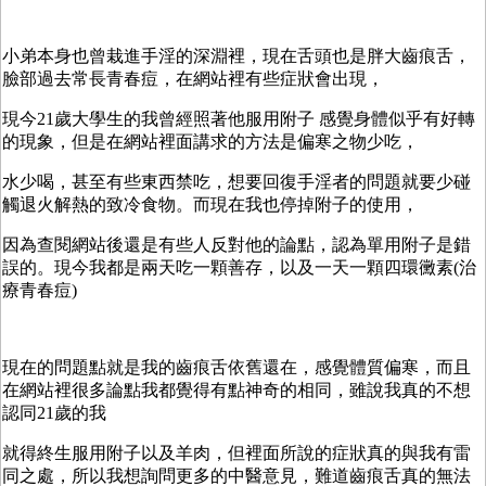
小弟本身也曾栽進手淫的深淵裡，現在舌頭也是胖大齒痕舌，
臉部過去常長青春痘，在網站裡有些症狀會出現，
現今21歲大學生的我曾經照著他服用附子 感覺身體似乎有好轉
的現象，但是在網站裡面講求的方法是偏寒之物少吃，
水少喝，甚至有些東西禁吃，想要回復手淫者的問題就要少碰
觸退火解熱的致冷食物。而現在我也停掉附子的使用，
因為查閱網站後還是有些人反對他的論點，認為單用附子是錯
誤的。現今我都是兩天吃一顆善存，以及一天一顆四環黴素(治
療青春痘)
現在的問題點就是我的齒痕舌依舊還在，感覺體質偏寒，而且
在網站裡很多論點我都覺得有點神奇的相同，雖說我真的不想
認同21歲的我
就得終生服用附子以及羊肉，但裡面所說的症狀真的與我有雷
同之處，所以我想詢問更多的中醫意見，難道齒痕舌真的無法