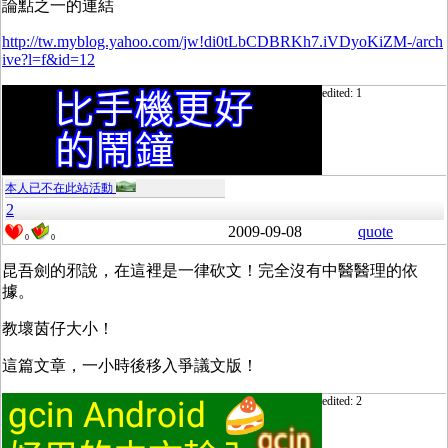
論點之一的連結
http://tw.myblog.yahoo.com/jw!di0tLbCDBRKh7.iVDyoKiZM-/arch
ive?l=f&id=12
edited: 1
本人已不在此站活動
2
2009-09-08
quote
0
0
昆吾劍的邪說，在這裡是一律砍文！完全沒有中醫醫理的依
據。
教壞茵仔大小！
這篇文章，一小時後移入爭議文版！
edited: 2