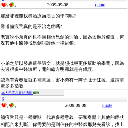
2009-09-08
quote
0
0
那麼哪裡能找尋治療齒痕舌的學問呢?
難道齒痕舌真的是不治之症嗎?
老實說小弟真的也不願相信昆劍的理論，因為太過於偏激，何
況其他中醫師找昆劍討論他一律封鎖。
小弟之所以發表這爭議文，就是想找尋更多幫助的學問，因為
去過很多中醫診所，開的處方明顯就是有錯誤。
認為有青春痘就多補黃蓮，害小弟有一陣子肚子狂拉。還請前
輩多多指教
本人已不在此站活動
6
2009-09-08
quote
0
0
齒痕舌只是一種症狀，代表多種意義，要和身體上其他的症狀
相配合來判斷。你需要的是到信任的中醫師那兒去看診，找出