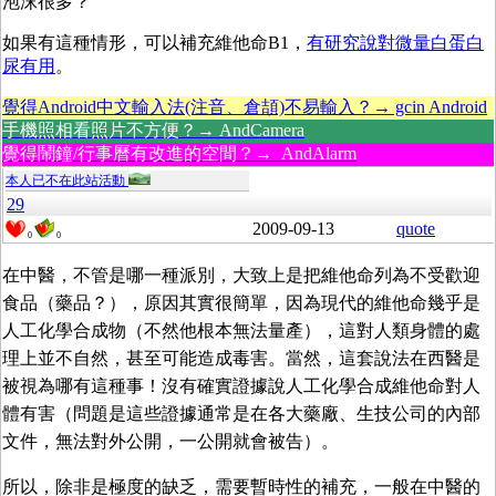
泡沫很多？
如果有這種情形，可以補充維他命B1，
有研究說對
微量白蛋白
尿
有用
。
覺得Android中文輸入法(注音、倉頡)不易輸入？→ gcin Android
手機照相看照片不方便？→ AndCamera
覺得鬧鐘/行事曆有改進的空間？→ AndAlarm
本人已不在此站活動
29
2009-09-13
quote
0
0
在中醫，不管是哪一種派別，大致上是把維他命列為不受歡迎
食品（藥品？），原因其實很簡單，因為現代的維他命幾乎是
人工化學合成物（不然他根本無法量產），這對人類身體的處
理上並不自然，甚至可能造成毒害。當然，這套說法在西醫是
被視為哪有這種事！沒有確實證據說人工化學合成維他命對人
體有害（問題是這些證據通常是在各大藥廠、生技公司的內部
文件，無法對外公開，一公開就會被告）。
所以，除非是極度的缺乏，需要暫時性的補充，一般在中醫的