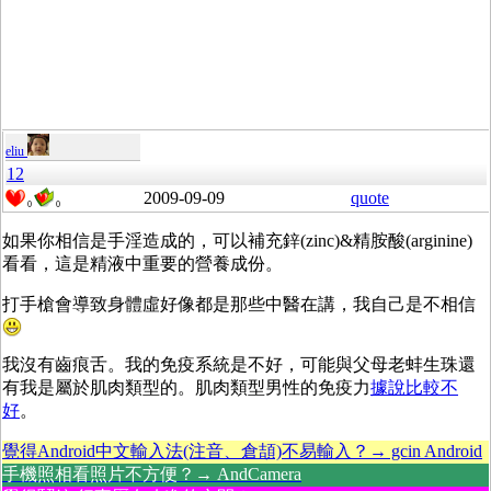
eliu
12
2009-09-09
quote
0
0
如果你相信是手淫造成的，可以補充鋅(zinc)&精胺酸(arginine)
看看，這是精液中重要的營養成份。
打手槍會導致身體虛好像都是那些中醫在講，我自己是不相信
我沒有齒痕舌。我的免疫系統是不好，可能與父母老蚌生珠還
有我是屬於肌肉類型的。肌肉類型男性的免疫力
據說比較不
好
。
覺得Android中文輸入法(注音、倉頡)不易輸入？→ gcin Android
手機照相看照片不方便？→ AndCamera