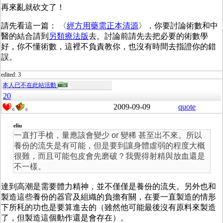
再來亂就砍文了！
請先看這一篇： 〈
經方用藥需正本清源
〉，你要討論術數和中
醫的結合請到
另類療法版
去。討論前請先去把必要的術數學
好，你不懂術數，這裡不負責教你，也沒有時間去指證你的錯
誤。
edited: 3
本人已不在此站活動
20
2009-09-09
quote
0
0
eliu
一直打手槍，量應該會變少 or 變稀 甚至出不來。所以
養份的流失是有可能，但是要到讓身體虛弱的程度大概
很難，而且可能包皮會先磨破？我覺得射精與放血還是
不一樣。
達到高潮是需要體力精神，並不僅僅是養份的流失。另外也和
製造這些養份的器官及組織的負擔有關，在要一直製造的情形
下所秏的功也是要算進去的（雖然他可能最後沒有原料來製造
了，但製造這個動作還是會存在）。