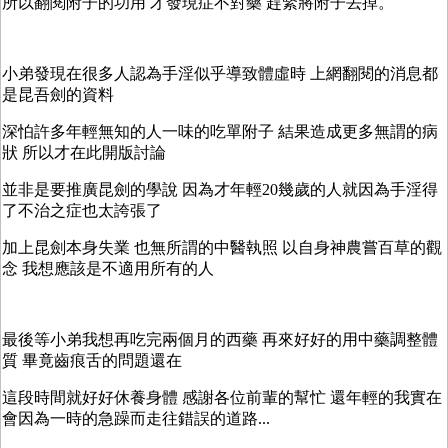
所以翻閱附子的功用 才發現症不對藥 趕緊將附子丟掉。
小弟發現在很多人認為手淫似乎導致體虛時 上網翻閱的消息都
是昆吾劍的資料
深怕許多年輕無知的人一味的吃單附子 結果造成更多無謂的病
狀 所以才在此開版討論
並非是要推廣昆劍的學說 因為才年輕20幾歲的人就因為手淫得
了不治之症也太誇張了
加上昆劍本身失業 也無所謂的中醫執照 以自身神農嘗百草的觀
念 我想應該是不適用所有的人
最後等小弟我想再吃完兩個月的西藥 再來好好的用中藥調整體
質 畢竟齒痕舌的問題還在
這段時間就好好休養身體 感謝各位前輩的幫忙 還年輕的我實在
會因為一時的急躁而走往錯誤的道路...