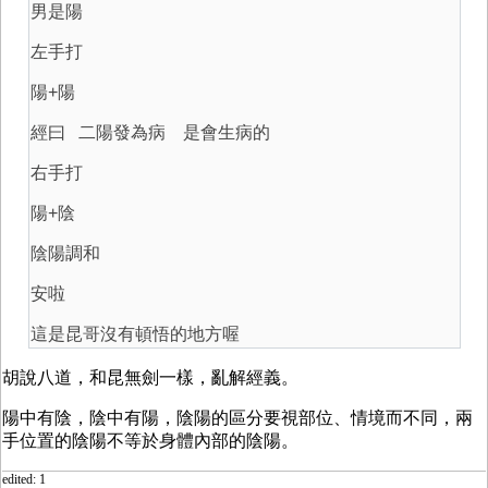
男是陽
左手打
陽+陽
經曰 二陽發為病 是會生病的
右手打
陽+陰
陰陽調和
安啦
這是昆哥沒有頓悟的地方喔
胡說八道，和昆無劍一樣，亂解經義。
陽中有陰，陰中有陽，陰陽的區分要視部位、情境而不同，兩
手位置的陰陽不等於身體內部的陰陽。
edited: 1