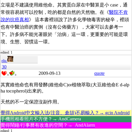
立場是不建議使用維他命。其實蛋白尿在中醫算是小 case，通
常很容易就可以控制，吃的都是自然的天然物。在《
醫院不肯
說的抗癌真相
》 這本書裡頭說了許多化學物毒害的秘辛，裡頭
也有中醫治癌的實例（沒有公佈藥方），大家可以去參考一
下。許多病不能光著眼於「治病」這一環，更重要的可能是環
境、生態、習慣這一環。
edited: 1
eliu
30
2009-09-13
quote
0
0
其實維他命也有用發酵(維他命C)or植物萃取(大豆維他命E d-alp
ha tocopherol)出來的。
天然的不一定保證沒副作用。
覺得Android中文輸入法(注音、倉頡)不易輸入？→ gcin Android
手機照相看照片不方便？→ AndCamera
覺得鬧鐘/行事曆有改進的空間？→ AndAlarm
edited: 1