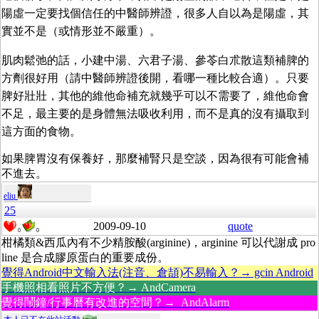
陽虛一定要找個信任的中醫師辨證，很多人自以為是陽虛，其
實並不是（或情形並不嚴重）。
肌肉鬆弛的話，小建中湯、六君子湯、參苓白朮散這類補脾的
方劑很好用（請中醫師辨證後開，看哪一種比較合適）。只要
脾好壯壯，其他的維他命補充就幾乎可以不需要了，維他命會
不足，最主要的是身體無法吸收利用，而不是真的沒有攝取到
這方面的食物。
如果脾胃沒有保養好，那麼補腎只是空談，因為很有可能會補
不進去。
eliu
25
2009-09-10
quote
0
0
柑橘類&西瓜內有不少精胺酸(arginine)，arginine 可以代謝成 pro
line 是合成膠原蛋白的重要成份。
覺得Android中文輸入法(注音、倉頡)不易輸入？→ gcin Android
手機照相看照片不方便？→ AndCamera
覺得鬧鐘/行事曆有改進的空間？→ AndAlarm