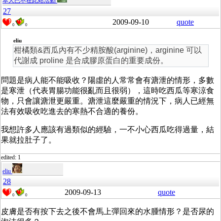
本人已不在此站活動
27
2009-09-10
quote
0
0
eliu
柑橘類&西瓜內有不少精胺酸(arginine)，arginine 可以
代謝成 proline 是合成膠原蛋白的重要成份。
問題是病人能不能吸收？陽虛的人常常會有溏泄的情形，多數
是寒泄（代表胃腸功能很亂而且很弱），這時吃西瓜等寒涼食
物，只會讓溏泄更嚴重。溏泄這麼嚴重的情況下，病人已經無
法有效吸收吃進去的寒熱不合適的養份。
我想許多人應該有過類似的經驗，一不小心西瓜吃得過量，結
果就拉肚子了。
edited: 1
eliu
28
2009-09-13
quote
0
0
皮膚是否有按下去之後不會馬上彈回來的水腫情形？是否尿的