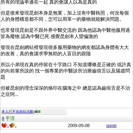
所有的理論串通在一起 真的會讓人以為是真的
但是後來發現昆劍本身是無業，加上沒有中醫執照，何況每個
人的身體構造都不同，怎可以用單一的藥物就能解決問題。
也常發現昆劍是不跟外界中醫交流的 因為他認為中醫他服用過
皆為廢物 認為中醫已死 感覺昆劍本人蠻偏激的
發現在昆劍網站裡發現很多服用藥物的網友都認為身體有大大
的改善，真的會讓求學無助的人盲目的跟隨
所以小弟現在真的停留在十字路口 不知道哪條是正確的 或許真
的向前輩所說的 找一個專業的中醫診所治療齒痕舌以及陽虛問
題
但被昆劍的理念深深的烙印在腦海之中 總是認為齒痕舌是不治
之症阿...
本人已不在此站活動
8
手淫
2009-09-08
quote
0
0