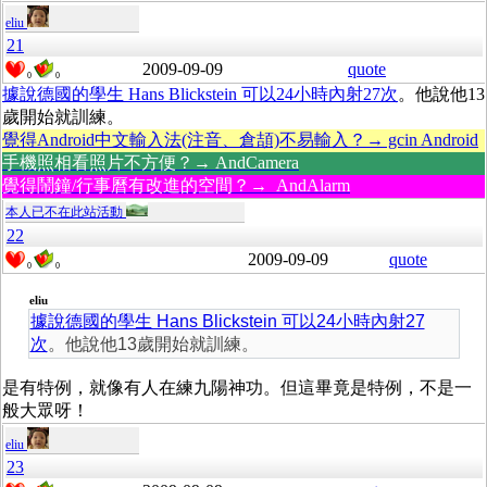
eliu
21
2009-09-09
quote
0
0
據說德國的學生 Hans Blickstein 可以24小時內射27次
。他說他13
歲開始就訓練。
覺得Android中文輸入法(注音、倉頡)不易輸入？→ gcin Android
手機照相看照片不方便？→ AndCamera
覺得鬧鐘/行事曆有改進的空間？→ AndAlarm
本人已不在此站活動
22
2009-09-09
quote
0
0
eliu
據說德國的學生 Hans Blickstein 可以24小時內射27
次
。他說他13歲開始就訓練。
是有特例，就像有人在練九陽神功。但這畢竟是特例，不是一
般大眾呀！
eliu
23