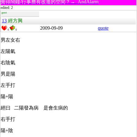
覺得鬧鐘/行事曆有改進的空間？→ AndAlarm
edited: 2
guest
13
經方興
2009-09-09
quote
0
0
男左女右
左陽氣
右陰氣
男是陽
左手打
陽+陽
經曰 二陽發為病 是會生病的
右手打
陽+陰