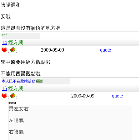
陰陽調和
安啦
這是昆哥沒有頓悟的地方喔
guest
14
經方興
2009-09-09
quote
0
0
學中醫要用經方觀點啦
不能用西醫觀點啦
本人已不在此站活動
15
經方興
2009-09-09
quote
0
0
guest
男左女右
左陽氣
右陰氣