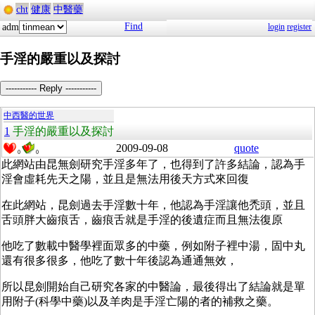
cht
健康
中醫藥
Find
adm
login
register
手淫的嚴重以及探討
----------- Reply -----------
中西醫的世界
1
手淫的嚴重以及探討
2009-09-08
quote
0
0
此網站由昆無劍研究手淫多年了，也得到了許多結論，認為手
淫會虛耗先天之陽，並且是無法用後天方式來回復
在此網站，昆劍過去手淫數十年，他認為手淫讓他禿頭，並且
舌頭胖大齒痕舌，齒痕舌就是手淫的後遺症而且無法復原
他吃了數載中醫學裡面眾多的中藥，例如附子裡中湯，固中丸
還有很多很多，他吃了數十年後認為通通無效，
所以昆劍開始自己研究各家的中醫論，最後得出了結論就是單
用附子(科學中藥)以及羊肉是手淫亡陽的者的補救之藥。