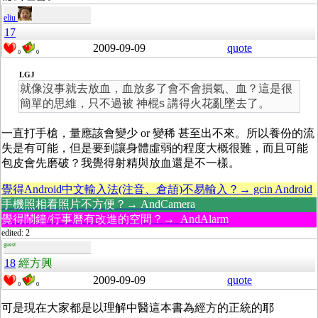
eliu
17
2009-09-09
quote
0
0
LGJ
就像沒事就去放血，血放多了會不會損氣、血？這是很
簡單的思維，只不過被 神棍s 講得火花亂墜去了。
一直打手槍，量應該會變少 or 變稀 甚至出不來。所以養份的流
失是有可能，但是要到讓身體虛弱的程度大概很難，而且可能
包皮會先磨破？我覺得射精與放血還是不一樣。
覺得Android中文輸入法(注音、倉頡)不易輸入？→ gcin Android
手機照相看照片不方便？→ AndCamera
覺得鬧鐘/行事曆有改進的空間？→ AndAlarm
edited: 2
guest
18
經方興
2009-09-09
quote
0
0
可是現在大家都是以理解中醫這本書為經方的正統的耶