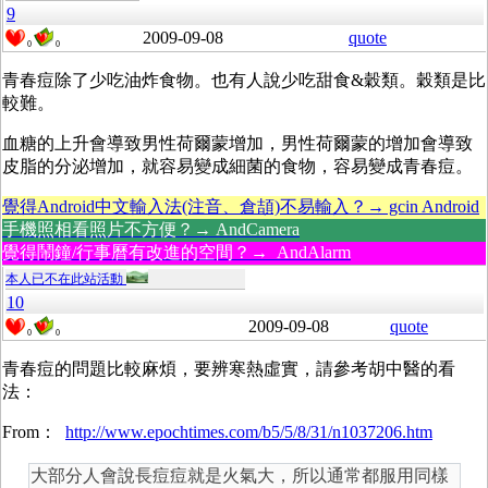
9
2009-09-08
quote
0
0
青春痘除了少吃油炸食物。也有人說少吃甜食&穀類。穀類是比
較難。
血糖的上升會導致男性荷爾蒙增加，男性荷爾蒙的增加會導致
皮脂的分泌增加，就容易變成細菌的食物，容易變成青春痘。
覺得Android中文輸入法(注音、倉頡)不易輸入？→ gcin Android
手機照相看照片不方便？→ AndCamera
覺得鬧鐘/行事曆有改進的空間？→ AndAlarm
本人已不在此站活動
10
2009-09-08
quote
0
0
青春痘的問題比較麻煩，要辨寒熱虛實，請參考胡中醫的看
法：
From：
http://www.epochtimes.com/b5/5/8/31/n1037206.htm
大部分人會說長痘痘就是火氣大，所以通常都服用同樣