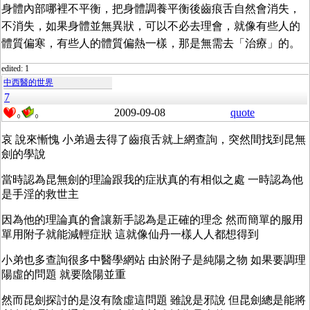
身體內部哪裡不平衡，把身體調養平衡後齒痕舌自然會消失，
不消失，如果身體並無異狀，可以不必去理會，就像有些人的
體質偏寒，有些人的體質偏熱一樣，那是無需去「治療」的。
edited: 1
中西醫的世界
7
2009-09-08
quote
0
0
哀 說來慚愧 小弟過去得了齒痕舌就上網查詢，突然間找到昆無
劍的學說
當時認為昆無劍的理論跟我的症狀真的有相似之處 一時認為他
是手淫的救世主
因為他的理論真的會讓新手認為是正確的理念 然而簡單的服用
單用附子就能減輕症狀 這就像仙丹一樣人人都想得到
小弟也多查詢很多中醫學網站 由於附子是純陽之物 如果要調理
陽虛的問題 就要陰陽並重
然而昆劍探討的是沒有陰虛這問題 雖說是邪說 但昆劍總是能將