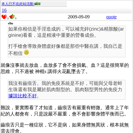
本人已不在此站活動
16
2009-09-09
quote
0
0
eliu
如果你相信是手淫造成的，可以補充鋅(zinc)&精胺酸(ar
ginine)看看，這是精液中重要的營養成份。
打手槍會導致身體虛好像都是那些中醫在講，我自己是
不相信
就像沒事就去放血，血放多了會不會損氣、血？這是很簡單的
思維，只不過被 神棍s 講得火花亂墜去了。
我沒有齒痕舌。我的免疫系統是不好，可能與父母老蚌
生珠還有我是屬於肌肉類型的。肌肉類型男性的免疫力
據說比較不好
。
難說，要實際看了才知道，齒痕舌有嚴重有輕微。通常上了年
紀的人都會有，只是說嚴不嚴重，會不會影響身體平衡而已。
齒痕舌只是一種症狀，它不是病，如果身體無異狀，根本就無
需去理會。