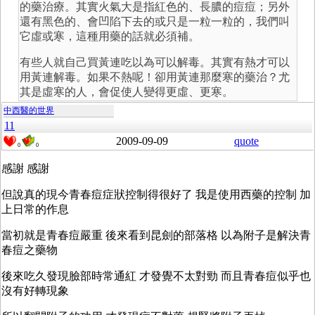
的藥治療。其實火氣大是指紅色的、長膿的痘痘；另外
還有黑色的、會凹陷下去的或只是一粒一粒的，我們叫
它虛或寒，這種用藥的話就必須補。
有些人就自己買黃連吃以為可以解毒。其實有熱才可以
用黃連解毒。如果不熱呢！卻用黃連那麼寒的藥治？尤
其是虛寒的人，會促使人變得更虛、更寒。
中西醫的世界
11
2009-09-09
quote
0
0
感謝 感謝
但說真的現今青春痘症狀控制得很好了 我是使用西藥的控制 加
上日常的作息
當初就是青春痘嚴重 後來看到昆劍的部落格 以為附子是解決青
春痘之藥物
後來吃久發現臉部時常通紅 才發覺不太對勁 而且青春痘似乎也
沒有好轉現象