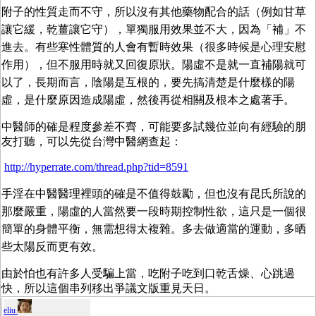
附子的性質走而不守，所以沒有其他藥物配合的話（例如甘草
讓它緩，乾薑讓它守），單獨服用效果並不大，因為「補」不
進去。有些寒性體質的人會有暫時效果（很多時候是心理安慰
作用），但不服用時就又回復原狀。陽虛不是就一直補陽就可
以了，長期而言，陰陽是互根的，要先搞清楚是什麼樣的陽
虛，是什麼原因造成陽虛，然後再從相關及根本之處著手。
中醫師的確是程度參差不齊，可能要多試幾位並向有經驗的朋
友打聽，可以先從台灣中醫網查起：
http://hyperrate.com/thread.php?tid=8591
手淫在中醫醫理裡頭的確是不值得鼓勵，但也沒有昆氏所說的
那麼嚴重，陽虛的人當然要一段時期控制性欲，這只是一個很
簡單的身體平衡，無需想得太複雜。多去做適當的運動，多晒
些太陽反而更有效。
由於怕也有許多人受騙上當，吃附子吃到口乾舌燥、心跳過
快，所以這個串列移出爭議文版重見天日。
eliu