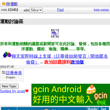
cht
運動
visit:
121452
Find
login
register
adm
運動討論區
所有和運動相關的議題或新聞皆可在此討論、發佈，包括各種西
洋運動、國術、瑜珈、職棒……等等。
聊天室即時線上支援（註冊後始能發言 / 開放匿名
偷窺）
政治話題請到
政治版
→
2010-07-09
註冊會員
8 topics
New Topic
Sorting by score
Replie
last