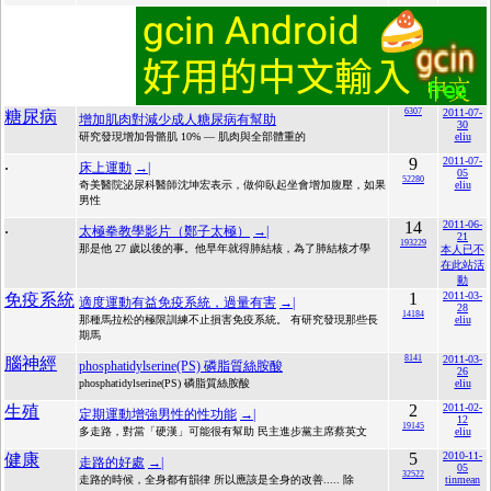
6307
2011-07-
糖尿病
增加肌肉對減少成人糖尿病有幫助
30
研究發現增加骨骼肌 10% — 肌肉與全部體重的
eliu
.
9
2011-07-
床上運動
→|
05
52280
奇美醫院泌尿科醫師沈坤宏表示，做仰臥起坐會增加腹壓，如果
eliu
男性
.
14
2011-06-
太極拳教學影片（鄭子太極）
→|
21
193229
那是他 27 歲以後的事。他早年就得肺結核，為了肺結核才學
本人已不
在此站活
動
1
2011-03-
免疫系統
適度運動有益免疫系統，過量有害
→|
28
14184
那種馬拉松的極限訓練不止損害免疫系統。 有研究發現那些長
eliu
期馬
8141
2011-03-
腦神經
phosphatidylserine(PS) 磷脂質絲胺酸
26
phosphatidylserine(PS) 磷脂質絲胺酸
eliu
2
2011-02-
生殖
定期運動增強男性的性功能
→|
12
19145
多走路，對當「硬漢」可能很有幫助 民主進步黨主席蔡英文
eliu
5
2010-11-
健康
走路的好處
→|
05
32522
走路的時候，全身都有韻律 所以應該是全身的改善..... 除
tinmean