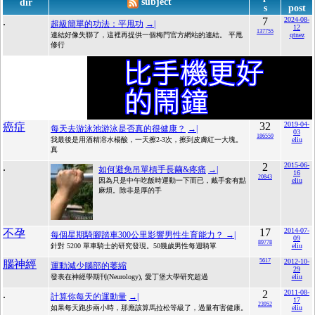
subject
dir
s
post
.
7
2024-08-
超級簡單的功法：平甩功
→|
12
137755
連結好像失聯了，這裡再提供一個梅門官方網站的連結。 平甩
qtnez
修行
32
2019-04-
癌症
每天去游泳池游泳是否真的很健康？
→|
03
186559
我最後是用酒精溶水楊酸，一天擦2-3次，擦到皮膚紅一大塊。
eliu
真
.
2
2015-06-
如何避免吊單槓手長繭&疼痛
→|
16
20843
因為只是中午吃飯時運動一下而已，戴手套有點
eliu
麻煩。除非是厚的手
17
2014-07-
不孕
每個星期騎腳踏車300公里影響男性生育能力？
→|
09
89778
針對 5200 單車騎士的研究發現。50幾歲男性每週騎單
eliu
5617
2012-10-
腦神經
運動減少腦部的萎縮
29
發表在神經學期刊(Neurology), 愛丁堡大學研究超過
eliu
.
2
2011-08-
計算你每天的運動量
→|
17
23952
如果每天跑步兩小時，那應該算馬拉松等級了，過量有害健康。
eliu