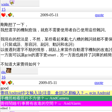
winlin
15
2009-05-11
quote
0
0
剛剛想了一下，
我想選字的機制愈強，就愈不需要使用者自己使用這些雜詞。
我現在的想法是，不然，某些看起來亂七八糟的雜詞就都不要
（只留成語、形容詞、副詞、動詞和名詞）
以後遇到選字不順的情形，就貼上來當作自動選字機制的改進
一方面可以讓gcin的選字更smart，另一方面也維持了詞庫的精
不知道大家覺得如何？
eliu
16
2009-05-11
quote
0
0
good
覺得Android中文輸入法(注音、倉頡)不易輸入？→ gcin Android
手機照相看照片不方便？→ AndCamera
覺得鬧鐘/行事曆有改進的空間？→ AndAlarm
edited: 1