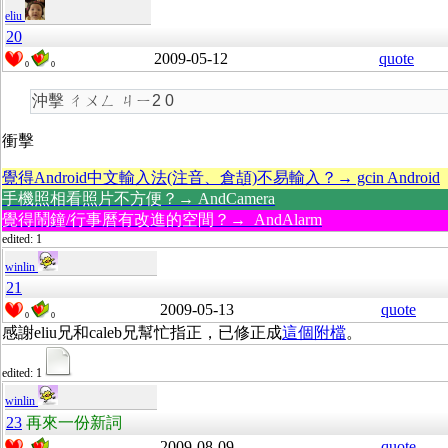
eliu
20
2009-05-12
quote
0
0
沖擊 ㄔㄨㄥ ㄐㄧ2 0
衝擊
覺得Android中文輸入法(注音、倉頡)不易輸入？→ gcin Android
手機照相看照片不方便？→ AndCamera
覺得鬧鐘/行事曆有改進的空間？→ AndAlarm
edited: 1
winlin
21
2009-05-13
quote
0
0
感謝eliu兄和caleb兄幫忙指正，已修正成
這個附檔
。
edited: 1
winlin
23
再來一份新詞
2009-08-09
quote