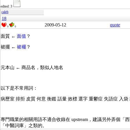
edited: 3
caleb
18
2009-05-12
quote
0
0
面質 ←
面值
？
裙擺 ←
裙襬
？
元本山 ← 商品名，類似人地名
以下是不常用詞：
病歷室 排拒 皮質 何意 衡鑑 話量 效標 選字 重鬱症 失語症 入袋
專門職業的相關用語不適合收錄在 upstream，建議另外弄個「
「中醫詞庫」之類的。