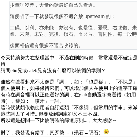
少量詞沒差，大量的話最好自己先看過。
隨便瞄了一下就發現很多不適合放 upstream 的：
二碼、以利、亦未能、亦沒有、也是從、憂思、右腦傷、未
業、未與、未對、完後、殞石、ㄆㄨㄣ、普同性、每一段時
後面相信還有很多不適合收錄的。
今天持續努力在整理當中，不過在刪的時候，常常還是不確定
留，
請問eliu兄或caleb兄有沒有什麼可以依循的準則？
雖然有些看起來不太像是「詞」，如：「也是從」、「不愧是」.
個人使用上，如果保留它們，可以增加個人在使用上的選字正
有時在詞音裡可以正確選好的詞，在gtab自動選字會選錯（如
時），譬如：「咬牙」一詞。
這時候就頗依賴使用者自訂這類「不像詞，但常用的字串」來
這些詞丟了可惜...但要放到詞庫卻又不三不四。
所以還是想問一下比較明確的篩選原則...，大大感謝～
對了，我發現有錯字，真歹勢....（殞石→隕石）