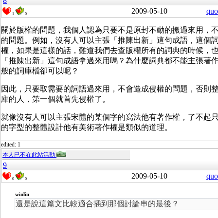
8
2009-05-10
quo
1
0
關於版權的問題，我個人認為只要不是原封不動的搬過來用，
的問題。例如，沒有人可以主張「推陳出新」這句成語，這個
權，如果是這樣的話，難道我們去查版權所有的詞典的時候，
「推陳出新」這句成語拿過來用嗎？為什麼詞典都不能主張著
般的詞庫檔卻可以呢？
因此，只要取需要的詞語過來用，不會造成侵權的問題，否則
庫的人，第一個就首先侵權了。
就像沒有人可以主張宋體的某個字的寫法他有著作權，了不起
的字型的整體設計他有美術著作權是類似的道理。
edited: 1
本人已不在此站活動
9
2009-05-10
quo
0
0
winlin
還是說這篇文比較適合插到那個討論串的最後？