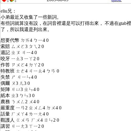
0
0
eliu兄：
小弟最近又收集了一些新詞。
有些詞就算沒有設，在詞音裡還是可以打得出來， 不過在gtab
了，所以我還是列出來。
想要代幣 ㄉㄞ4 ㄅㄧ4 0
索賠 ㄙㄨㄛ3 ㄆㄟ2 0
週記 ㄓㄡ ㄐㄧ4 0
咬牙 ㄧㄠ3 ㄧㄚ2 0
作答 ㄗㄨㄛ4 ㄉㄚ2 0
特教班 ㄊㄜ4 ㄐㄧㄠ4 ㄅㄢ 0
失禁 ㄕ ㄐㄧㄣ4 0
偶爾 ㄡ3 ㄦ3 0
矩陣 ㄐㄩ3 ㄓㄣ4 0
紙本 ㄓ3 ㄅㄣ3 0
農務 ㄋㄨㄥ2 ㄨ4 0
嚴重度 ㄧㄢ2 ㄓㄨㄥ4 ㄉㄨ4 0
話量 ㄏㄨㄚ4 ㄌㄧㄤ4 0
觀護人 ㄍㄨㄢ ㄏㄨ4 ㄖㄣ2 0
講習 ㄐㄧㄤ3 ㄒㄧ2 0