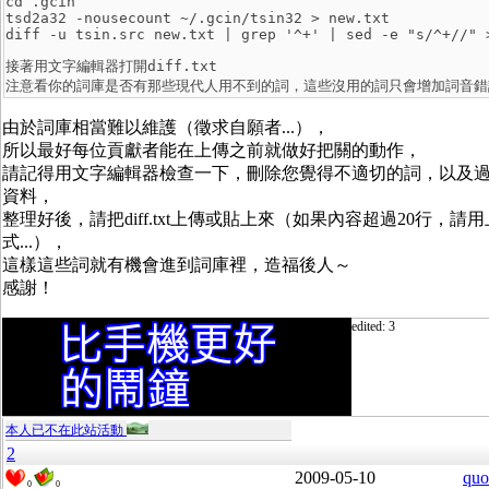
cd .gcin

tsd2a32 -nousecount ~/.gcin/tsin32 > new.txt

接著用文字編輯器打開diff.txt

由於詞庫相當難以維護（徵求自願者...），
所以最好每位貢獻者能在上傳之前就做好把關的動作，
請記得用文字編輯器檢查一下，刪除您覺得不適切的詞，以及
資料，
整理好後，請把diff.txt上傳或貼上來（如果內容超過20行，請
式...），
這樣這些詞就有機會進到詞庫裡，造福後人～
感謝！
edited: 3
本人已不在此站活動
2
2009-05-10
quo
0
0