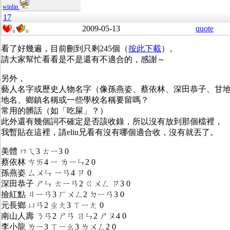
winlin
17
2009-05-13
quote
0
0
看了好幾遍，目前刪到只剩245個（
按此下載
）。
請大家幫忙看看是不是還有不適合的，感謝～
另外，
藝人名字或歷史人物名字（像孫燕姿、蔡依林、深田恭子、甘
地名、鄉鎮名稱或一些學校名稱要留嗎？
常用的髒話（如「吃屎」？）
此外還有幾個詞不確定是否該收錄，所以沒有放到那個檔裡，
我暫貼在這裡，請eliu兄看有沒有哪個適合收，沒有就丟了。
美體 ㄇㄟ3 ㄊㄧ3 0
蔡依林 ㄘㄞ4 ㄧ ㄌㄧㄣ2 0
孫燕姿 ㄙㄨㄣ ㄧㄢ4 ㄗ 0
深田恭子 ㄕㄣ ㄊㄧㄢ2 ㄍㄨㄥ ㄗ3 0
撿紅點 ㄐㄧㄢ3 ㄏㄨㄥ2 ㄉㄧㄢ3 0
元長鄉 ㄩㄢ2 ㄓㄤ3 ㄒㄧㄤ 0
南山人壽 ㄋㄢ2 ㄕㄢ ㄖㄣ2 ㄕㄡ4 0
李小龍 ㄌㄧ3 ㄒㄧㄠ3 ㄌㄨㄥ2 0