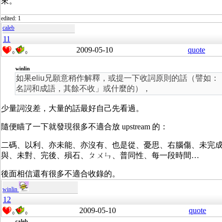
來。
edited: 1
caleb
11
2009-05-10
quote
0
0
winlin
如果eliu兄願意稍作解釋，或提一下收詞原則的話（譬如：
名詞和成語，其餘不收」或什麼的），
少量詞沒差，大量的話最好自己先看過。
隨便瞄了一下就發現很多不適合放 upstream 的：
二碼、以利、亦未能、亦沒有、也是從、憂思、右腦傷、未完
與、未對、完後、殞石、ㄆㄨㄣ、普同性、每一段時間…
後面相信還有很多不適合收錄的。
winlin
12
2009-05-10
quote
0
0
caleb