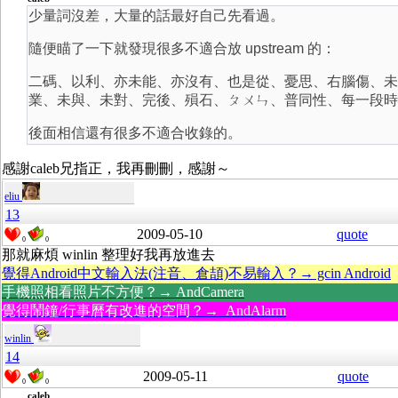
少量詞沒差，大量的話最好自己先看過。
隨便瞄了一下就發現很多不適合放 upstream 的：
二碼、以利、亦未能、亦沒有、也是從、憂思、右腦傷、未
業、未與、未對、完後、殞石、ㄆㄨㄣ、普同性、每一段時
後面相信還有很多不適合收錄的。
感謝caleb兄指正，我再刪刪，感謝～
eliu
13
2009-05-10
quote
0
0
那就麻煩 winlin 整理好我再放進去
覺得Android中文輸入法(注音、倉頡)不易輸入？→ gcin Android
手機照相看照片不方便？→ AndCamera
覺得鬧鐘/行事曆有改進的空間？→ AndAlarm
winlin
14
2009-05-11
quote
0
0
caleb