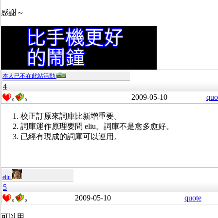
感謝～
本人已不在此站活動
4
2009-05-10
quo
0
0
校正訂原來詞庫比新增重要。
詞庫運作原理要問 eliu。詞庫不是愈多愈好。
已經有現成的詞庫可以運用。
eliu
5
2009-05-10
quote
0
0
可以用