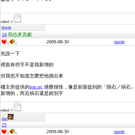
edited: 1
dowba
24
我也來貢獻
2009-08-30
quote
0
0
先說一下
裡面有些字不是我新增的
但我也不知道怎麼把他挑出來
樓主所提供的
tsin.src
感覺很怪，像是前面提到的「隕石／殞石
新增的，而且殞石還是錯別字
edited: 1
eliu
25
2009-08-30
quote
0
0