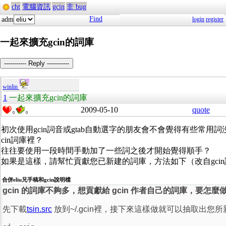
cht
電腦資訊
gcin
非 bug
Find
adm
login
register
一起來擴充gcin的詞庫
----------- Reply -----------
winlin
1
一起來擴充gcin的詞庫
2009-05-10
quote
0
0
初次使用gcin詞音或gtab自動選字的朋友會不會覺得有些常用詞
cin詞庫裡？
往往要使用一段時間手動加了一些詞之後才開始覺得順手？
如果是這樣，請幫忙貢獻您已新建的詞庫，方法如下（改自gci
合併eliu兄手稿和gcin說明檔
gcin 的詞庫不夠多，想貢獻給 gcin 作者自己的詞庫，要怎麼
先下載
tsin.src
放到~/.gcin裡，接下來這樣做就可以抽取出您