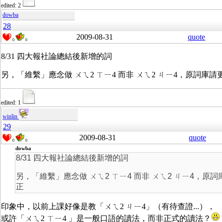
edited: 2
dowba
28
2009-08-31
quote
0
0
8/31 四大報社論總結後新增的詞
另，「維繫」應念做 ㄨㄟ2 ㄒㄧ4 而非 ㄨㄟ2 ㄐㄧ4，原詞庫請
edited: 1
winlin
29
2009-08-31
quote
0
0
dowba
8/31 四大報社論總結後新增的詞
另，「維繫」應念做 ㄨㄟ2 ㄒㄧ4 而非 ㄨㄟ2 ㄐㄧ4，原詞
正
印象中，以前上課好像是教「ㄨㄟ2 ㄐㄧ4」（有待查證...），
或許「ㄨㄟ2 ㄒㄧ4 」是一般口語的讀法，而非正式的讀法？