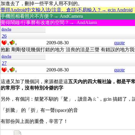
加進去了，刪掉一些平常人用不到的。
覺得Android中文輸入法(注音、倉頡)不易輸入？→ gcin Android
手機照相看照片不方便？→ AndCamera
覺得鬧鐘/行事曆有改進的空間？→ AndAlarm
dowba
26
2009-08-30
quote
0
0
抱歉 剛剛發現幾個打錯的地方 沮喪的沮是三聲 有錯誤的地方
dowba
27
2009-08-30
quote
0
0
這邊又加了幾個詞，來源都是這
五天內的四大報社論，都是平
的常用字，沒有特別冷僻的字
另外，有個詞
：桀驁
不馴的「驁」，讀音為ㄠˋ，gcin 搞錯了，
「折騰」 的「折」有一聲(space)的音
有部份與上面的重疊，辛苦了！