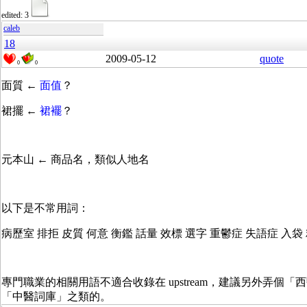
edited: 3
caleb
18
2009-05-12
quote
0
0
面質 ←
面值
？
裙擺 ←
裙襬
？
元本山 ← 商品名，類似人地名
以下是不常用詞：
病歷室 排拒 皮質 何意 衡鑑 話量 效標 選字 重鬱症 失語症 入袋
專門職業的相關用語不適合收錄在 upstream，建議另外弄個「
「中醫詞庫」之類的。