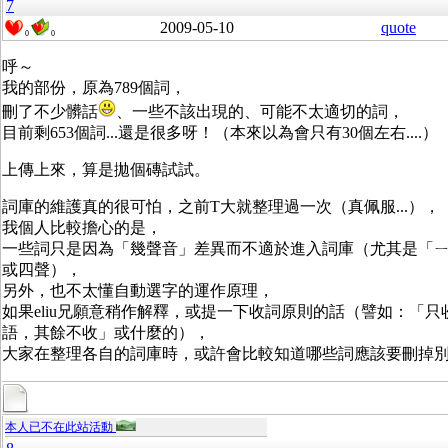
7
2009-05-10
quote
0
0
呼～
我的部份，原為789個詞，
刪了不少髒話
、一些不該出現的、可能不太適切的詞，
目前剩653個詞...還是很多呀！（本來以為會只有30個左右....）
上傳上來，算是拋個磚試試。
詞庫的維護真的很可怕，之前T大就整理過一次（真佩服...），
我個人比較擔心的是，
一些詞只是因為「幾聲音」差異而不適於進入詞庫（尤其是「
或四聲），
另外，也不太懂自動選字的運作原理，
如果eliu兄願意稍作解釋，或提一下收詞原則的話（譬如：「只
語，其餘不收」或什麼的），
大家在整理各自的詞庫時，或許會比較知道哪些詞應該要刪掉
本人已不在此站活動