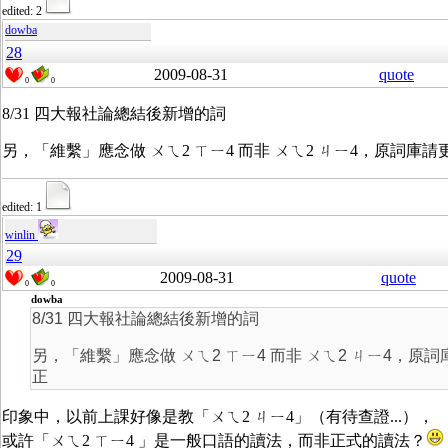
edited: 2
dowba
28
2009-08-31
quote
0
0
8/31 四大報社論總結後新增的詞
另，「維繫」應念做 ㄨㄟ2 ㄒㄧ4 而非 ㄨㄟ2 ㄐㄧ4，原詞庫請
edited: 1
winlin
29
2009-08-31
quote
0
0
dowba
8/31 四大報社論總結後新增的詞
另，「維繫」應念做 ㄨㄟ2 ㄒㄧ4 而非 ㄨㄟ2 ㄐㄧ4，原詞
正
印象中，以前上課好像是教「ㄨㄟ2 ㄐㄧ4」（有待查證...），
或許「ㄨㄟ2 ㄒㄧ4 」是一般口語的讀法，而非正式的讀法？