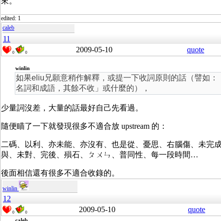
來。
edited: 1
caleb
11
2009-05-10
quote
0
0
winlin
如果eliu兄願意稍作解釋，或提一下收詞原則的話（譬如：
名詞和成語，其餘不收」或什麼的），
少量詞沒差，大量的話最好自己先看過。
隨便瞄了一下就發現很多不適合放 upstream 的：
二碼、以利、亦未能、亦沒有、也是從、憂思、右腦傷、未完
與、未對、完後、殞石、ㄆㄨㄣ、普同性、每一段時間…
後面相信還有很多不適合收錄的。
winlin
12
2009-05-10
quote
0
0
caleb