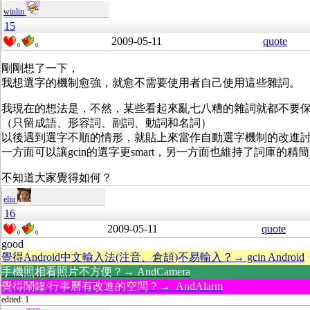
winlin
15
2009-05-11
quote
0
0
剛剛想了一下，
我想選字的機制愈強，就愈不需要使用者自己使用這些雜詞。
我現在的想法是，不然，某些看起來亂七八糟的雜詞就都不要
（只留成語、形容詞、副詞、動詞和名詞）
以後遇到選字不順的情形，就貼上來當作自動選字機制的改進
一方面可以讓gcin的選字更smart，另一方面也維持了詞庫的精
不知道大家覺得如何？
eliu
16
2009-05-11
quote
0
0
good
覺得Android中文輸入法(注音、倉頡)不易輸入？→ gcin Android
手機照相看照片不方便？→ AndCamera
覺得鬧鐘/行事曆有改進的空間？→ AndAlarm
edited: 1