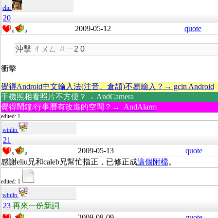
eliu
20
2009-05-12
quote
0
0
沖擊 ㄔㄨㄥ ㄐㄧ2 0
衝擊
覺得Android中文輸入法(注音、倉頡)不易輸入？→ gcin Android
手機照相看照片不方便？→ AndCamera
覺得鬧鐘/行事曆有改進的空間？→ AndAlarm
edited: 1
winlin
21
2009-05-13
quote
0
0
感謝eliu兄和caleb兄幫忙指正，已修正成
這個附檔
。
edited: 1
winlin
23
再來一份新詞
2009-08-09
quote