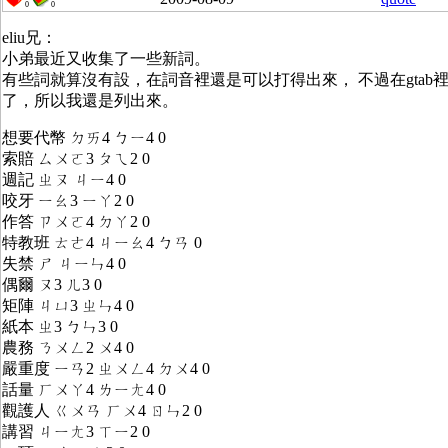
0
0
eliu兄：
小弟最近又收集了一些新詞。
有些詞就算沒有設，在詞音裡還是可以打得出來， 不過在gtab
了，所以我還是列出來。
想要代幣 ㄉㄞ4 ㄅㄧ4 0
索賠 ㄙㄨㄛ3 ㄆㄟ2 0
週記 ㄓㄡ ㄐㄧ4 0
咬牙 ㄧㄠ3 ㄧㄚ2 0
作答 ㄗㄨㄛ4 ㄉㄚ2 0
特教班 ㄊㄜ4 ㄐㄧㄠ4 ㄅㄢ 0
失禁 ㄕ ㄐㄧㄣ4 0
偶爾 ㄡ3 ㄦ3 0
矩陣 ㄐㄩ3 ㄓㄣ4 0
紙本 ㄓ3 ㄅㄣ3 0
農務 ㄋㄨㄥ2 ㄨ4 0
嚴重度 ㄧㄢ2 ㄓㄨㄥ4 ㄉㄨ4 0
話量 ㄏㄨㄚ4 ㄌㄧㄤ4 0
觀護人 ㄍㄨㄢ ㄏㄨ4 ㄖㄣ2 0
講習 ㄐㄧㄤ3 ㄒㄧ2 0