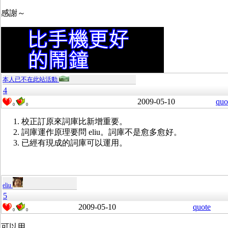
感謝～
本人已不在此站活動
4
2009-05-10
quo
0
0
校正訂原來詞庫比新增重要。
詞庫運作原理要問 eliu。詞庫不是愈多愈好。
已經有現成的詞庫可以運用。
eliu
5
2009-05-10
quote
0
0
可以用