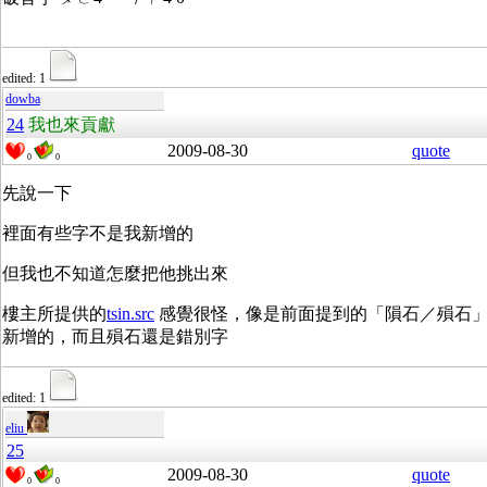
edited: 1
dowba
24
我也來貢獻
2009-08-30
quote
0
0
先說一下
裡面有些字不是我新增的
但我也不知道怎麼把他挑出來
樓主所提供的
tsin.src
感覺很怪，像是前面提到的「隕石／殞石
新增的，而且殞石還是錯別字
edited: 1
eliu
25
2009-08-30
quote
0
0