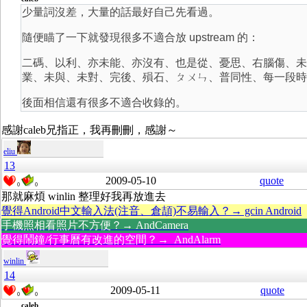
少量詞沒差，大量的話最好自己先看過。
隨便瞄了一下就發現很多不適合放 upstream 的：
二碼、以利、亦未能、亦沒有、也是從、憂思、右腦傷、未
業、未與、未對、完後、殞石、ㄆㄨㄣ、普同性、每一段時
後面相信還有很多不適合收錄的。
感謝caleb兄指正，我再刪刪，感謝～
eliu
13
2009-05-10
quote
0
0
那就麻煩 winlin 整理好我再放進去
覺得Android中文輸入法(注音、倉頡)不易輸入？→ gcin Android
手機照相看照片不方便？→ AndCamera
覺得鬧鐘/行事曆有改進的空間？→ AndAlarm
winlin
14
2009-05-11
quote
0
0
caleb