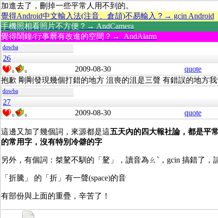
加進去了，刪掉一些平常人用不到的。
覺得Android中文輸入法(注音、倉頡)不易輸入？→ gcin Android
手機照相看照片不方便？→ AndCamera
覺得鬧鐘/行事曆有改進的空間？→ AndAlarm
dowba
26
2009-08-30
quote
0
0
抱歉 剛剛發現幾個打錯的地方 沮喪的沮是三聲 有錯誤的地方
dowba
27
2009-08-30
quote
0
0
這邊又加了幾個詞，來源都是這
五天內的四大報社論，都是平
的常用字，沒有特別冷僻的字
另外，有個詞
：桀驁
不馴的「驁」，讀音為ㄠˋ，gcin 搞錯了，
「折騰」 的「折」有一聲(space)的音
有部份與上面的重疊，辛苦了！