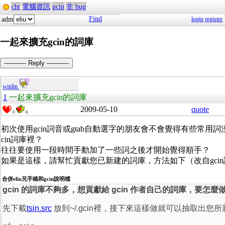
cht
電腦資訊
gcin
非 bug
Find
adm
login
register
一起來擴充gcin的詞庫
----------- Reply -----------
winlin
1
一起來擴充gcin的詞庫
2009-05-10
quote
0
0
初次使用gcin詞音或gtab自動選字的朋友會不會覺得有些常用詞
cin詞庫裡？
往往要使用一段時間手動加了一些詞之後才開始覺得順手？
如果是這樣，請幫忙貢獻您已新建的詞庫，方法如下（改自gci
合併eliu兄手稿和gcin說明檔
gcin 的詞庫不夠多，想貢獻給 gcin 作者自己的詞庫，要怎麼
先下載
tsin.src
放到~/.gcin裡，接下來這樣做就可以抽取出您