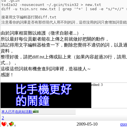
cd .gcin

tsd2a32 -nousecount ~/.gcin/tsin32 > new.txt

接著用文字編輯器打開diff.txt

由於詞庫相當難以維護（徵求自願者...），
所以最好每位貢獻者能在上傳之前就做好把關的動作，
請記得用文字編輯器檢查一下，刪除您覺得不適切的詞，以及
資料，
整理好後，請把diff.txt上傳或貼上來（如果內容超過20行，請
式...），
這樣這些詞就有機會進到詞庫裡，造福後人～
感謝！
edited: 3
本人已不在此站活動
2
2009-05-10
quo
0
0