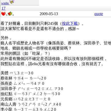
winlin
17
2009-05-13
quote
0
0
看了好幾遍，目前刪到只剩245個（
按此下載
）。
請大家幫忙看看是不是還有不適合的，感謝～
另外，
藝人名字或歷史人物名字（像孫燕姿、蔡依林、深田恭子、甘
地名、鄉鎮名稱或一些學校名稱要留嗎？
常用的髒話（如「吃屎」？）
此外還有幾個詞不確定是否該收錄，所以沒有放到那個檔裡，
我暫貼在這裡，請eliu兄看有沒有哪個適合收，沒有就丟了。
美體 ㄇㄟ3 ㄊㄧ3 0
蔡依林 ㄘㄞ4 ㄧ ㄌㄧㄣ2 0
孫燕姿 ㄙㄨㄣ ㄧㄢ4 ㄗ 0
深田恭子 ㄕㄣ ㄊㄧㄢ2 ㄍㄨㄥ ㄗ3 0
撿紅點 ㄐㄧㄢ3 ㄏㄨㄥ2 ㄉㄧㄢ3 0
元長鄉 ㄩㄢ2 ㄓㄤ3 ㄒㄧㄤ 0
南山人壽 ㄋㄢ2 ㄕㄢ ㄖㄣ2 ㄕㄡ4 0
李小龍 ㄌㄧ3 ㄒㄧㄠ3 ㄌㄨㄥ2 0