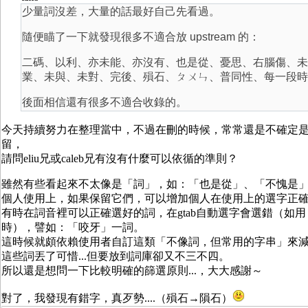
少量詞沒差，大量的話最好自己先看過。
隨便瞄了一下就發現很多不適合放 upstream 的：
二碼、以利、亦未能、亦沒有、也是從、憂思、右腦傷、未
業、未與、未對、完後、殞石、ㄆㄨㄣ、普同性、每一段時
後面相信還有很多不適合收錄的。
今天持續努力在整理當中，不過在刪的時候，常常還是不確定
留，
請問eliu兄或caleb兄有沒有什麼可以依循的準則？
雖然有些看起來不太像是「詞」，如：「也是從」、「不愧是」.
個人使用上，如果保留它們，可以增加個人在使用上的選字正
有時在詞音裡可以正確選好的詞，在gtab自動選字會選錯（如
時），譬如：「咬牙」一詞。
這時候就頗依賴使用者自訂這類「不像詞，但常用的字串」來
這些詞丟了可惜...但要放到詞庫卻又不三不四。
所以還是想問一下比較明確的篩選原則...，大大感謝～
對了，我發現有錯字，真歹勢....（殞石→隕石）