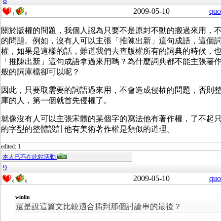
8
2009-05-10
quo
1
0
關於版權的問題，我個人認為只要不是原封不動的搬過來用，
的問題。例如，沒有人可以主張「推陳出新」這句成語，這個
權，如果是這樣的話，難道我們去查版權所有的詞典的時候，
「推陳出新」這句成語拿過來用嗎？為什麼詞典都不能主張著
般的詞庫檔卻可以呢？
因此，只要取需要的詞語過來用，不會造成侵權的問題，否則
庫的人，第一個就首先侵權了。
就像沒有人可以主張宋體的某個字的寫法他有著作權，了不起
的字型的整體設計他有美術著作權是類似的道理。
edited: 1
本人已不在此站活動
9
2009-05-10
quo
0
0
winlin
還是說這篇文比較適合插到那個討論串的最後？