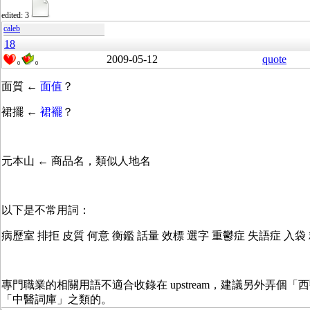
edited: 3
caleb
18
2009-05-12
quote
0
0
面質 ←
面值
？
裙擺 ←
裙襬
？
元本山 ← 商品名，類似人地名
以下是不常用詞：
病歷室 排拒 皮質 何意 衡鑑 話量 效標 選字 重鬱症 失語症 入袋
專門職業的相關用語不適合收錄在 upstream，建議另外弄個「
「中醫詞庫」之類的。