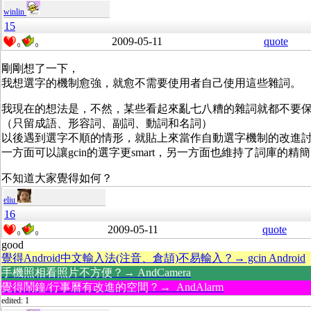
winlin
15
2009-05-11
quote
0
0
剛剛想了一下，
我想選字的機制愈強，就愈不需要使用者自己使用這些雜詞。
我現在的想法是，不然，某些看起來亂七八糟的雜詞就都不要
（只留成語、形容詞、副詞、動詞和名詞）
以後遇到選字不順的情形，就貼上來當作自動選字機制的改進
一方面可以讓gcin的選字更smart，另一方面也維持了詞庫的精
不知道大家覺得如何？
eliu
16
2009-05-11
quote
0
0
good
覺得Android中文輸入法(注音、倉頡)不易輸入？→ gcin Android
手機照相看照片不方便？→ AndCamera
覺得鬧鐘/行事曆有改進的空間？→ AndAlarm
edited: 1