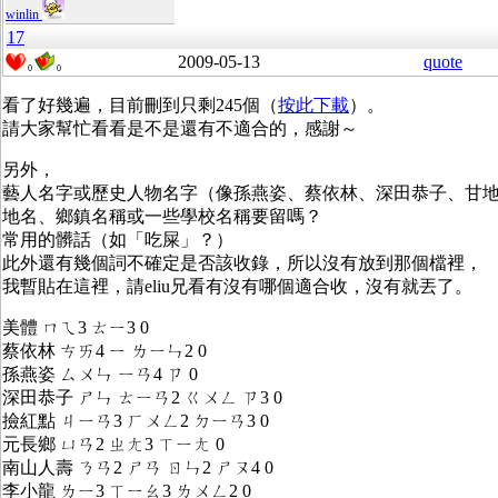
winlin
17
2009-05-13
quote
0
0
看了好幾遍，目前刪到只剩245個（
按此下載
）。
請大家幫忙看看是不是還有不適合的，感謝～
另外，
藝人名字或歷史人物名字（像孫燕姿、蔡依林、深田恭子、甘
地名、鄉鎮名稱或一些學校名稱要留嗎？
常用的髒話（如「吃屎」？）
此外還有幾個詞不確定是否該收錄，所以沒有放到那個檔裡，
我暫貼在這裡，請eliu兄看有沒有哪個適合收，沒有就丟了。
美體 ㄇㄟ3 ㄊㄧ3 0
蔡依林 ㄘㄞ4 ㄧ ㄌㄧㄣ2 0
孫燕姿 ㄙㄨㄣ ㄧㄢ4 ㄗ 0
深田恭子 ㄕㄣ ㄊㄧㄢ2 ㄍㄨㄥ ㄗ3 0
撿紅點 ㄐㄧㄢ3 ㄏㄨㄥ2 ㄉㄧㄢ3 0
元長鄉 ㄩㄢ2 ㄓㄤ3 ㄒㄧㄤ 0
南山人壽 ㄋㄢ2 ㄕㄢ ㄖㄣ2 ㄕㄡ4 0
李小龍 ㄌㄧ3 ㄒㄧㄠ3 ㄌㄨㄥ2 0