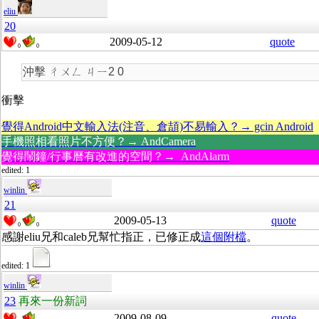
eliu
20
2009-05-12
quote
0
0
沖擊 ㄔㄨㄥ ㄐㄧ2 0
衝擊
覺得Android中文輸入法(注音、倉頡)不易輸入？→ gcin Android
手機照相看照片不方便？→ AndCamera
覺得鬧鐘/行事曆有改進的空間？→ AndAlarm
edited: 1
winlin
21
2009-05-13
quote
0
0
感謝eliu兄和caleb兄幫忙指正，已修正成
這個附檔
。
edited: 1
winlin
23
再來一份新詞
2009-08-09
quote