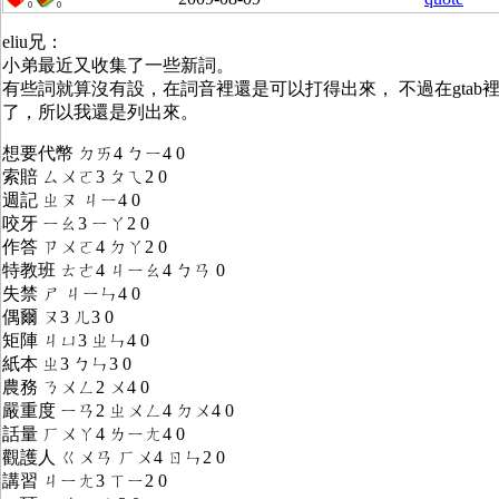
0
0
eliu兄：
小弟最近又收集了一些新詞。
有些詞就算沒有設，在詞音裡還是可以打得出來， 不過在gtab
了，所以我還是列出來。
想要代幣 ㄉㄞ4 ㄅㄧ4 0
索賠 ㄙㄨㄛ3 ㄆㄟ2 0
週記 ㄓㄡ ㄐㄧ4 0
咬牙 ㄧㄠ3 ㄧㄚ2 0
作答 ㄗㄨㄛ4 ㄉㄚ2 0
特教班 ㄊㄜ4 ㄐㄧㄠ4 ㄅㄢ 0
失禁 ㄕ ㄐㄧㄣ4 0
偶爾 ㄡ3 ㄦ3 0
矩陣 ㄐㄩ3 ㄓㄣ4 0
紙本 ㄓ3 ㄅㄣ3 0
農務 ㄋㄨㄥ2 ㄨ4 0
嚴重度 ㄧㄢ2 ㄓㄨㄥ4 ㄉㄨ4 0
話量 ㄏㄨㄚ4 ㄌㄧㄤ4 0
觀護人 ㄍㄨㄢ ㄏㄨ4 ㄖㄣ2 0
講習 ㄐㄧㄤ3 ㄒㄧ2 0