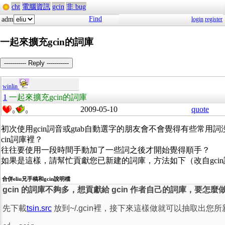
cht
電腦資訊
gcin
非 bug
Find
adm
login
register
一起來擴充gcin的詞庫
----------- Reply -----------
winlin
1
一起來擴充gcin的詞庫
2009-05-10
quote
0
0
初次使用gcin詞音或gtab自動選字的朋友會不會覺得有些常用詞
cin詞庫裡？
往往要使用一段時間手動加了一些詞之後才開始覺得順手？
如果是這樣，請幫忙貢獻您已新建的詞庫，方法如下（改自gci
合併eliu兄手稿和gcin說明檔
gcin 的詞庫不夠多，想貢獻給 gcin 作者自己的詞庫，要怎麼
先下載
tsin.src
放到~/.gcin裡，接下來這樣做就可以抽取出您