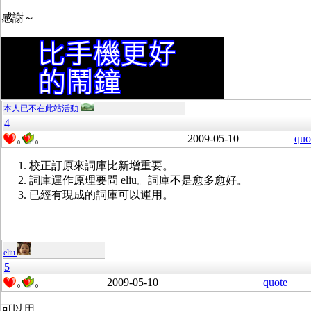
感謝～
本人已不在此站活動
4
2009-05-10
quo
0
0
校正訂原來詞庫比新增重要。
詞庫運作原理要問 eliu。詞庫不是愈多愈好。
已經有現成的詞庫可以運用。
eliu
5
2009-05-10
quote
0
0
可以用