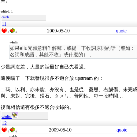
來。
edited: 1
caleb
11
2009-05-10
quote
0
0
winlin
如果eliu兄願意稍作解釋，或提一下收詞原則的話（譬如：
名詞和成語，其餘不收」或什麼的），
少量詞沒差，大量的話最好自己先看過。
隨便瞄了一下就發現很多不適合放 upstream 的：
二碼、以利、亦未能、亦沒有、也是從、憂思、右腦傷、未完
與、未對、完後、殞石、ㄆㄨㄣ、普同性、每一段時間…
後面相信還有很多不適合收錄的。
winlin
12
2009-05-10
quote
0
0
caleb