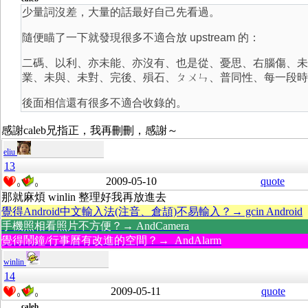
少量詞沒差，大量的話最好自己先看過。
隨便瞄了一下就發現很多不適合放 upstream 的：
二碼、以利、亦未能、亦沒有、也是從、憂思、右腦傷、未
業、未與、未對、完後、殞石、ㄆㄨㄣ、普同性、每一段時
後面相信還有很多不適合收錄的。
感謝caleb兄指正，我再刪刪，感謝～
eliu
13
2009-05-10
quote
0
0
那就麻煩 winlin 整理好我再放進去
覺得Android中文輸入法(注音、倉頡)不易輸入？→ gcin Android
手機照相看照片不方便？→ AndCamera
覺得鬧鐘/行事曆有改進的空間？→ AndAlarm
winlin
14
2009-05-11
quote
0
0
caleb