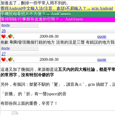
加進去了，刪掉一些平常人用不到的。
覺得Android中文輸入法(注音、倉頡)不易輸入？→ gcin Android
手機照相看照片不方便？→ AndCamera
覺得鬧鐘/行事曆有改進的空間？→ AndAlarm
dowba
26
2009-08-30
quote
0
0
抱歉 剛剛發現幾個打錯的地方 沮喪的沮是三聲 有錯誤的地方
dowba
27
2009-08-30
quote
0
0
這邊又加了幾個詞，來源都是這
五天內的四大報社論，都是平
的常用字，沒有特別冷僻的字
另外，有個詞
：桀驁
不馴的「驁」，讀音為ㄠˋ，gcin 搞錯了，
「折騰」 的「折」有一聲(space)的音
有部份與上面的重疊，辛苦了！