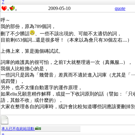
7
2009-05-10
quote
0
0
呼～
我的部份，原為789個詞，
刪了不少髒話
、一些不該出現的、可能不太適切的詞，
目前剩653個詞...還是很多呀！（本來以為會只有30個左右....）
上傳上來，算是拋個磚試試。
詞庫的維護真的很可怕，之前T大就整理過一次（真佩服...），
我個人比較擔心的是，
一些詞只是因為「幾聲音」差異而不適於進入詞庫（尤其是「
或四聲），
另外，也不太懂自動選字的運作原理，
如果eliu兄願意稍作解釋，或提一下收詞原則的話（譬如：「只
語，其餘不收」或什麼的），
大家在整理各自的詞庫時，或許會比較知道哪些詞應該要刪掉
本人已不在此站活動