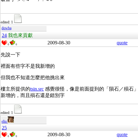
edited: 1
dowba
24
我也來貢獻
2009-08-30
quote
0
0
先說一下
裡面有些字不是我新增的
但我也不知道怎麼把他挑出來
樓主所提供的
tsin.src
感覺很怪，像是前面提到的「隕石／殞石
新增的，而且殞石還是錯別字
edited: 1
eliu
25
2009-08-30
quote
0
0