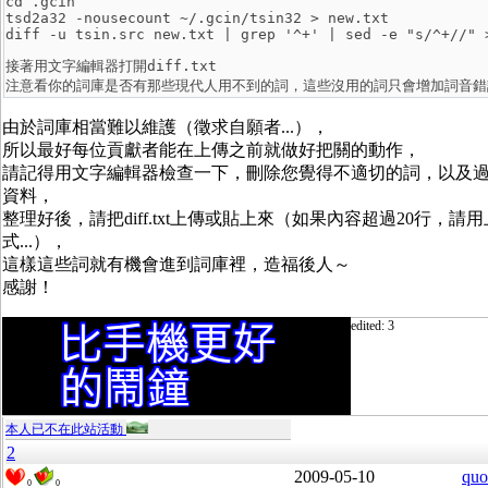
cd .gcin

tsd2a32 -nousecount ~/.gcin/tsin32 > new.txt

接著用文字編輯器打開diff.txt

由於詞庫相當難以維護（徵求自願者...），
所以最好每位貢獻者能在上傳之前就做好把關的動作，
請記得用文字編輯器檢查一下，刪除您覺得不適切的詞，以及
資料，
整理好後，請把diff.txt上傳或貼上來（如果內容超過20行，請
式...），
這樣這些詞就有機會進到詞庫裡，造福後人～
感謝！
edited: 3
本人已不在此站活動
2
2009-05-10
quo
0
0