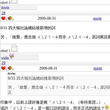
edited: 2
dowba
28
2009-08-31
quote
0
0
8/31 四大報社論總結後新增的詞
另，「維繫」應念做 ㄨㄟ2 ㄒㄧ4 而非 ㄨㄟ2 ㄐㄧ4，原詞庫請
edited: 1
winlin
29
2009-08-31
quote
0
0
dowba
8/31 四大報社論總結後新增的詞
另，「維繫」應念做 ㄨㄟ2 ㄒㄧ4 而非 ㄨㄟ2 ㄐㄧ4，原詞
正
印象中，以前上課好像是教「ㄨㄟ2 ㄐㄧ4」（有待查證...），
或許「ㄨㄟ2 ㄒㄧ4 」是一般口語的讀法，而非正式的讀法？