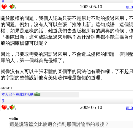
8
2009-05-10
quo
1
0
關於版權的問題，我個人認為只要不是原封不動的搬過來用，
的問題。例如，沒有人可以主張「推陳出新」這句成語，這個
權，如果是這樣的話，難道我們去查版權所有的詞典的時候，
「推陳出新」這句成語拿過來用嗎？為什麼詞典都不能主張著
般的詞庫檔卻可以呢？
因此，只要取需要的詞語過來用，不會造成侵權的問題，否則
庫的人，第一個就首先侵權了。
就像沒有人可以主張宋體的某個字的寫法他有著作權，了不起
的字型的整體設計他有美術著作權是類似的道理。
edited: 1
本人已不在此站活動
9
2009-05-10
quo
0
0
winlin
還是說這篇文比較適合插到那個討論串的最後？