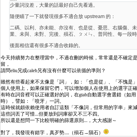
少量詞沒差，大量的話最好自己先看過。
隨便瞄了一下就發現很多不適合放 upstream 的：
二碼、以利、亦未能、亦沒有、也是從、憂思、右腦傷、未
業、未與、未對、完後、殞石、ㄆㄨㄣ、普同性、每一段時
後面相信還有很多不適合收錄的。
今天持續努力在整理當中，不過在刪的時候，常常還是不確定
留，
請問eliu兄或caleb兄有沒有什麼可以依循的準則？
雖然有些看起來不太像是「詞」，如：「也是從」、「不愧是」.
個人使用上，如果保留它們，可以增加個人在使用上的選字正
有時在詞音裡可以正確選好的詞，在gtab自動選字會選錯（如
時），譬如：「咬牙」一詞。
這時候就頗依賴使用者自訂這類「不像詞，但常用的字串」來
這些詞丟了可惜...但要放到詞庫卻又不三不四。
所以還是想問一下比較明確的篩選原則...，大大感謝～
對了，我發現有錯字，真歹勢....（殞石→隕石）