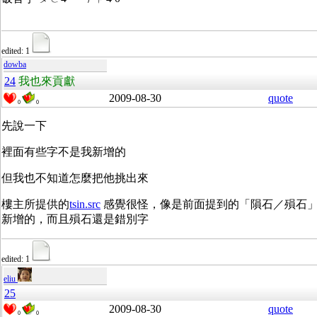
edited: 1
dowba
24
我也來貢獻
2009-08-30
quote
0
0
先說一下
裡面有些字不是我新增的
但我也不知道怎麼把他挑出來
樓主所提供的
tsin.src
感覺很怪，像是前面提到的「隕石／殞石
新增的，而且殞石還是錯別字
edited: 1
eliu
25
2009-08-30
quote
0
0