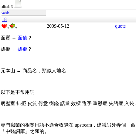
edited: 3
caleb
18
2009-05-12
quote
0
0
面質 ←
面值
？
裙擺 ←
裙襬
？
元本山 ← 商品名，類似人地名
以下是不常用詞：
病歷室 排拒 皮質 何意 衡鑑 話量 效標 選字 重鬱症 失語症 入袋
專門職業的相關用語不適合收錄在 upstream，建議另外弄個「
「中醫詞庫」之類的。