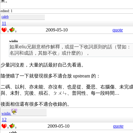
來。
edited: 1
caleb
11
2009-05-10
quote
0
0
winlin
如果eliu兄願意稍作解釋，或提一下收詞原則的話（譬如：
名詞和成語，其餘不收」或什麼的），
少量詞沒差，大量的話最好自己先看過。
隨便瞄了一下就發現很多不適合放 upstream 的：
二碼、以利、亦未能、亦沒有、也是從、憂思、右腦傷、未完
與、未對、完後、殞石、ㄆㄨㄣ、普同性、每一段時間…
後面相信還有很多不適合收錄的。
winlin
12
2009-05-10
quote
0
0
caleb