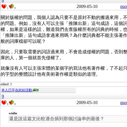
8
2009-05-10
quo
1
0
關於版權的問題，我個人認為只要不是原封不動的搬過來用，
的問題。例如，沒有人可以主張「推陳出新」這句成語，這個
權，如果是這樣的話，難道我們去查版權所有的詞典的時候，
「推陳出新」這句成語拿過來用嗎？為什麼詞典都不能主張著
般的詞庫檔卻可以呢？
因此，只要取需要的詞語過來用，不會造成侵權的問題，否則
庫的人，第一個就首先侵權了。
就像沒有人可以主張宋體的某個字的寫法他有著作權，了不起
的字型的整體設計他有美術著作權是類似的道理。
edited: 1
本人已不在此站活動
9
2009-05-10
quo
0
0
winlin
還是說這篇文比較適合插到那個討論串的最後？