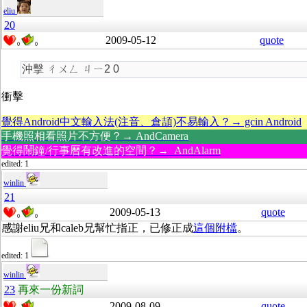
eliu
20
2009-05-12
quote
0
0
沖擊 ㄔㄨㄥ ㄐㄧ2 0
衝擊
覺得Android中文輸入法(注音、倉頡)不易輸入？→ gcin Android
手機照相看照片不方便？→ AndCamera
覺得鬧鐘/行事曆有改進的空間？→ AndAlarm
edited: 1
winlin
21
2009-05-13
quote
0
0
感謝eliu兄和caleb兄幫忙指正，已修正成
這個附檔
。
edited: 1
winlin
23
再來一份新詞
2009-08-09
quote