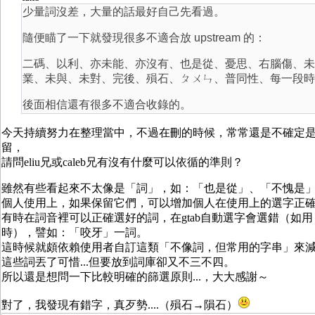
少量詞沒差，大量的話最好自己先看過。
隨便瞄了一下就發現很多不適合放 upstream 的：
二碼、以利、亦未能、亦沒有、也是從、憂思、右腦傷、未
業、未與、未對、完後、殞石、ㄆㄨㄣ、普同性、每一段時
後面相信還有很多不適合收錄的。
今天持續努力在整理當中，不過在刪的時候，常常還是不確定
留，
請問eliu兄或caleb兄有沒有什麼可以依循的準則？
雖然有些看起來不太像是「詞」，如：「也是從」、「不愧是」.
個人使用上，如果保留它們，可以增加個人在使用上的選字正
有時在詞音裡可以正確選好的詞，在gtab自動選字會選錯（如
時），譬如：「咬牙」一詞。
這時候就頗依賴使用者自訂這類「不像詞，但常用的字串」來
這些詞丟了可惜...但要放到詞庫卻又不三不四。
所以還是想問一下比較明確的篩選原則...，大大感謝～
對了，我發現有錯字，真歹勢....（殞石→隕石）