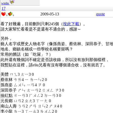
winlin
17
2009-05-13
quote
0
0
看了好幾遍，目前刪到只剩245個（
按此下載
）。
請大家幫忙看看是不是還有不適合的，感謝～
另外，
藝人名字或歷史人物名字（像孫燕姿、蔡依林、深田恭子、甘
地名、鄉鎮名稱或一些學校名稱要留嗎？
常用的髒話（如「吃屎」？）
此外還有幾個詞不確定是否該收錄，所以沒有放到那個檔裡，
我暫貼在這裡，請eliu兄看有沒有哪個適合收，沒有就丟了。
美體 ㄇㄟ3 ㄊㄧ3 0
蔡依林 ㄘㄞ4 ㄧ ㄌㄧㄣ2 0
孫燕姿 ㄙㄨㄣ ㄧㄢ4 ㄗ 0
深田恭子 ㄕㄣ ㄊㄧㄢ2 ㄍㄨㄥ ㄗ3 0
撿紅點 ㄐㄧㄢ3 ㄏㄨㄥ2 ㄉㄧㄢ3 0
元長鄉 ㄩㄢ2 ㄓㄤ3 ㄒㄧㄤ 0
南山人壽 ㄋㄢ2 ㄕㄢ ㄖㄣ2 ㄕㄡ4 0
李小龍 ㄌㄧ3 ㄒㄧㄠ3 ㄌㄨㄥ2 0