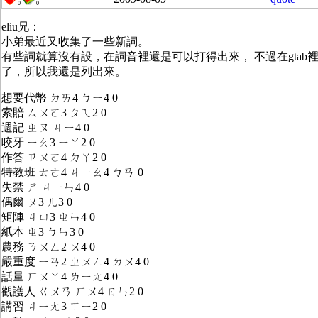
0
0
eliu兄：
小弟最近又收集了一些新詞。
有些詞就算沒有設，在詞音裡還是可以打得出來， 不過在gtab
了，所以我還是列出來。
想要代幣 ㄉㄞ4 ㄅㄧ4 0
索賠 ㄙㄨㄛ3 ㄆㄟ2 0
週記 ㄓㄡ ㄐㄧ4 0
咬牙 ㄧㄠ3 ㄧㄚ2 0
作答 ㄗㄨㄛ4 ㄉㄚ2 0
特教班 ㄊㄜ4 ㄐㄧㄠ4 ㄅㄢ 0
失禁 ㄕ ㄐㄧㄣ4 0
偶爾 ㄡ3 ㄦ3 0
矩陣 ㄐㄩ3 ㄓㄣ4 0
紙本 ㄓ3 ㄅㄣ3 0
農務 ㄋㄨㄥ2 ㄨ4 0
嚴重度 ㄧㄢ2 ㄓㄨㄥ4 ㄉㄨ4 0
話量 ㄏㄨㄚ4 ㄌㄧㄤ4 0
觀護人 ㄍㄨㄢ ㄏㄨ4 ㄖㄣ2 0
講習 ㄐㄧㄤ3 ㄒㄧ2 0