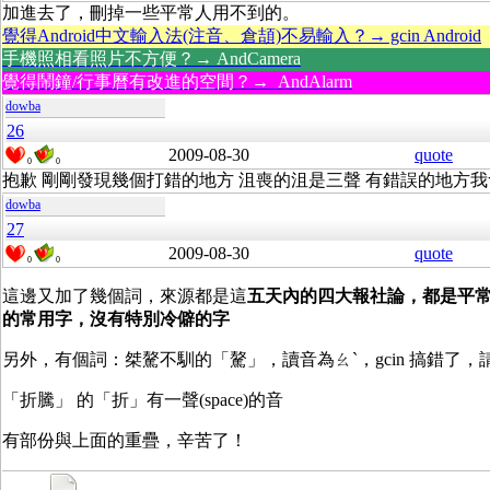
加進去了，刪掉一些平常人用不到的。
覺得Android中文輸入法(注音、倉頡)不易輸入？→ gcin Android
手機照相看照片不方便？→ AndCamera
覺得鬧鐘/行事曆有改進的空間？→ AndAlarm
dowba
26
2009-08-30
quote
0
0
抱歉 剛剛發現幾個打錯的地方 沮喪的沮是三聲 有錯誤的地方
dowba
27
2009-08-30
quote
0
0
這邊又加了幾個詞，來源都是這
五天內的四大報社論，都是平
的常用字，沒有特別冷僻的字
另外，有個詞
：桀驁
不馴的「驁」，讀音為ㄠˋ，gcin 搞錯了，
「折騰」 的「折」有一聲(space)的音
有部份與上面的重疊，辛苦了！