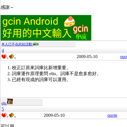
感謝～
本人已不在此站活動
4
2009-05-10
quo
0
0
校正訂原來詞庫比新增重要。
詞庫運作原理要問 eliu。詞庫不是愈多愈好。
已經有現成的詞庫可以運用。
eliu
5
2009-05-10
quote
0
0
可以用