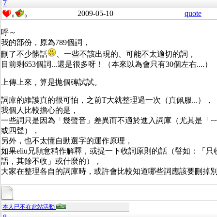
7
2009-05-10
quote
0
0
呼～
我的部份，原為789個詞，
刪了不少髒話
、一些不該出現的、可能不太適切的詞，
目前剩653個詞...還是很多呀！（本來以為會只有30個左右....）
上傳上來，算是拋個磚試試。
詞庫的維護真的很可怕，之前T大就整理過一次（真佩服...），
我個人比較擔心的是，
一些詞只是因為「幾聲音」差異而不適於進入詞庫（尤其是「
或四聲），
另外，也不太懂自動選字的運作原理，
如果eliu兄願意稍作解釋，或提一下收詞原則的話（譬如：「只
語，其餘不收」或什麼的），
大家在整理各自的詞庫時，或許會比較知道哪些詞應該要刪掉
本人已不在此站活動