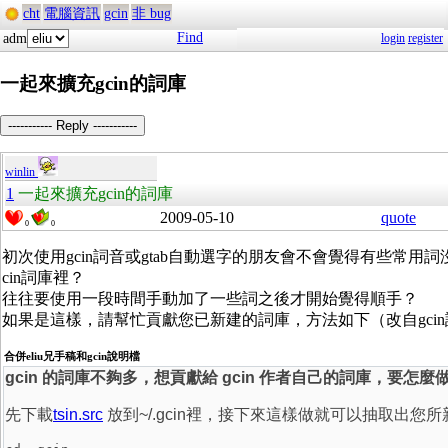
cht
電腦資訊
gcin
非 bug
Find
adm
login
register
一起來擴充gcin的詞庫
----------- Reply -----------
winlin
1
一起來擴充gcin的詞庫
2009-05-10
quote
0
0
初次使用gcin詞音或gtab自動選字的朋友會不會覺得有些常用詞
cin詞庫裡？
往往要使用一段時間手動加了一些詞之後才開始覺得順手？
如果是這樣，請幫忙貢獻您已新建的詞庫，方法如下（改自gci
合併eliu兄手稿和gcin說明檔
gcin 的詞庫不夠多，想貢獻給 gcin 作者自己的詞庫，要怎麼
先下載
tsin.src
放到~/.gcin裡，接下來這樣做就可以抽取出您