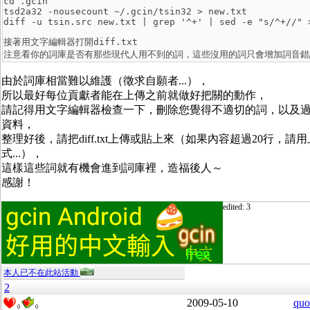
cd .gcin

tsd2a32 -nousecount ~/.gcin/tsin32 > new.txt

接著用文字編輯器打開diff.txt

由於詞庫相當難以維護（徵求自願者...），
所以最好每位貢獻者能在上傳之前就做好把關的動作，
請記得用文字編輯器檢查一下，刪除您覺得不適切的詞，以及
資料，
整理好後，請把diff.txt上傳或貼上來（如果內容超過20行，請
式...），
這樣這些詞就有機會進到詞庫裡，造福後人～
感謝！
edited: 3
本人已不在此站活動
2
2009-05-10
quo
0
0