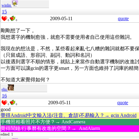
winlin
15
2009-05-11
quote
0
0
剛剛想了一下，
我想選字的機制愈強，就愈不需要使用者自己使用這些雜詞。
我現在的想法是，不然，某些看起來亂七八糟的雜詞就都不要
（只留成語、形容詞、副詞、動詞和名詞）
以後遇到選字不順的情形，就貼上來當作自動選字機制的改進
一方面可以讓gcin的選字更smart，另一方面也維持了詞庫的精
不知道大家覺得如何？
eliu
16
2009-05-11
quote
0
0
good
覺得Android中文輸入法(注音、倉頡)不易輸入？→ gcin Android
手機照相看照片不方便？→ AndCamera
覺得鬧鐘/行事曆有改進的空間？→ AndAlarm
edited: 1