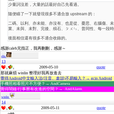
少量詞沒差，大量的話最好自己先看過。
隨便瞄了一下就發現很多不適合放 upstream 的：
二碼、以利、亦未能、亦沒有、也是從、憂思、右腦傷、未
業、未與、未對、完後、殞石、ㄆㄨㄣ、普同性、每一段時
後面相信還有很多不適合收錄的。
感謝caleb兄指正，我再刪刪，感謝～
eliu
13
2009-05-10
quote
0
0
那就麻煩 winlin 整理好我再放進去
覺得Android中文輸入法(注音、倉頡)不易輸入？→ gcin Android
手機照相看照片不方便？→ AndCamera
覺得鬧鐘/行事曆有改進的空間？→ AndAlarm
winlin
14
2009-05-11
quote
0
0
caleb