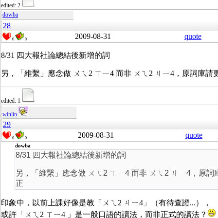
edited: 2
dowba
28
2009-08-31
quote
0
0
8/31 四大報社論總結後新增的詞
另，「維繫」應念做 ㄨㄟ2 ㄒㄧ4 而非 ㄨㄟ2 ㄐㄧ4，原詞庫請
edited: 1
winlin
29
2009-08-31
quote
0
0
dowba
8/31 四大報社論總結後新增的詞
另，「維繫」應念做 ㄨㄟ2 ㄒㄧ4 而非 ㄨㄟ2 ㄐㄧ4，原詞
正
印象中，以前上課好像是教「ㄨㄟ2 ㄐㄧ4」（有待查證...），
或許「ㄨㄟ2 ㄒㄧ4 」是一般口語的讀法，而非正式的讀法？