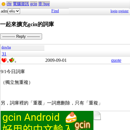
cht
電腦資訊
gcin
非 bug
Find
adm
login
register
一起來擴充gcin的詞庫
----------- Reply -----------
dowba
31
2009-09-01
quote
0
0
9/1今日詞庫
（獨立無重複）
另，詞庫裡的「重覆」一詞應刪除，只有「重複」