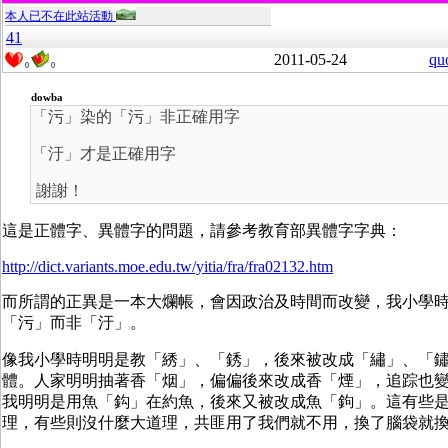
本人已不在此站活動
41
2011-05-24
qu
0
0
dowba
「污」染的「污」非正確用字
「汙」才是正確用字
謝謝！
這是正體字、異體字的問題，請參考教育部異體字字典：
http://dict.variants.moe.edu.tw/yitia/fra/fra02132.htm
而所謂的正異是一本大爛帳，會因政治及時間而改變，我小學
「污」而非「汙」。
像我小學時明明是教「綉」、「銹」，後來被改成「繡」、「
體。人家明明抽著香「烟」，偏偏後來改成香「煙」，追踪也
我明明是用魚「鈎」在約魚，後來又被改成魚「鉤」。這有些
理，有些則沒什麼大道理，共匪用了我們就不用，換了腦袋就