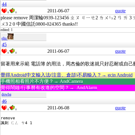
44
2011-06-07
quote
0
0
please remove 周潔輪0939-123456 ㄓㄡ ㄐㄧㄝ2 ㄌㄨㄣ2 ㄢ ㄞ 3 ㄞ 
ㄨ3 2 0 中國信託0800-024365 thanks!!
edited: 1
eliu
45
2011-06-07
quote
0
0
留著用來示範 電話簿 的用法，周杰倫的歌迷就只好忍耐或自己
覺得Android中文輸入法(注音、倉頡)不易輸入？→ gcin Android
手機照相看照片不方便？→ AndCamera
覺得鬧鐘/行事曆有改進的空間？→ AndAlarm
dowba
46
2011-06-08
quote
0
0
remove 
諷刺 ㄈㄥ ㄘ4 1