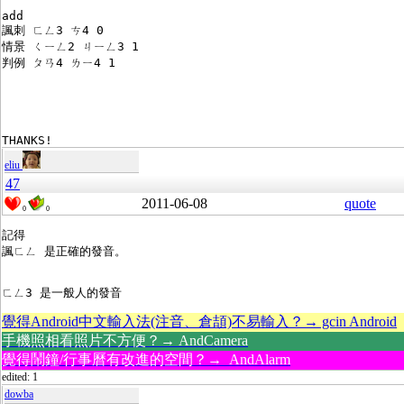
add
諷刺 ㄈㄥ3 ㄘ4 0
情景 ㄑㄧㄥ2 ㄐㄧㄥ3 1
判例 ㄆㄢ4 ㄌㄧ4 1
THANKS!
eliu
47
2011-06-08
quote
0
0
記得
諷ㄈㄥ 是正確的發音。
ㄈㄥ3 是一般人的發音
覺得Android中文輸入法(注音、倉頡)不易輸入？→ gcin Android
手機照相看照片不方便？→ AndCamera
覺得鬧鐘/行事曆有改進的空間？→ AndAlarm
edited: 1
dowba