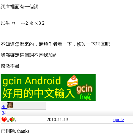
詞庫裡面有一個詞
民生 ㄇㄧㄣ2 ㄓㄨ3 2
不知道怎麼來的，麻煩作者看一下，修改一下詞庫吧
我滿確定這個詞不是我加的
感激不盡！
eliu
34
2010-11-13
quote
0
0
已刪除. thanks