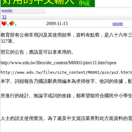
oversky
32
2009-11-15
quote
0
0
教育部有公佈常用詞及其使用頻率，資料有點舊，是
八十六年三
327筆。
照它的公告，應該是可以拿來用的。
http://www.edu.tw/files/site_content/M0001/pin/c11.htm?open
本字、詞頻報告乃國語辭典簡編本為求得收字、收詞的依據，
所進行的統計。無論字或詞的收錄，都希望能符合國民中小學
人士的語文使用實況。為了慮及中文資訊業界對此方面資料的