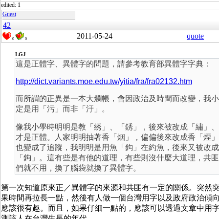
edited: 1
Guest
42
2011-05-24
quote
0
0
LGJ
這是正體字、異體字的問題，請參考教育部異體字字典：
http://dict.variants.moe.edu.tw/yitia/fra/fra02132.htm
而所謂的正異是一本大爛帳，會因政治及時間而改變，我小
定是用「污」而非「汙」。
像我小學時明明是教「綉」、「銹」，後來被改成「繡」、
才是正體。人家明明抽著香「烟」，偏偏後來改成香「煙」
也變成了追蹤，我明明是用魚「鈎」在約魚，後來又被改成
「鉤」。這有些是有他的道理，有些則沒什麼大道理，共匪
們就不用，換了腦袋就換了異體字。
第一次知道原來正／異體字的來源和共匪有一定的關係。突然
果時間再拉長一點，然後有人做一個台灣用字以及政府政治傾
應該很有趣。而且，如果仔細一點的，應該可以透過文章中用
測該人在台灣生長的年代。