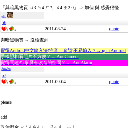
「與暗黑物質 ㄩ3 ㄢ4 ㄏㄟ ㄨ4 ㄓ2 0」 -> 加個 與 感覺很怪
eliu
56
2011-08-24
quote
0
0
與暗黑物質 → 沒檢查到
覺得Android中文輸入法(注音、倉頡)不易輸入？→ gcin Android
手機照相看照片不方便？→ AndCamera
覺得鬧鐘/行事曆有改進的空間？→ AndAlarm
dowba
57
2011-09-04
quote
0
0
please
add
政治獻金 ㄓㄥ4 ㄓ4 ㄒㄧㄢ4 ㄐㄧㄣ 1