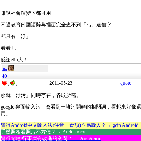
雖說社會演變下都可用
不過教育部國語辭典裡面完全查不到「污」這個字
都只有「汙」
看看吧
感謝eliu大！
eliu
40
2011-05-23
quote
0
0
那就「汙污」同時存在，各取所需。
google 裏面輸入污，會看到一堆污開頭的相關詞，看起來好像
用。
覺得Android中文輸入法(注音、倉頡)不易輸入？→ gcin Android
手機照相看照片不方便？→ AndCamera
覺得鬧鐘/行事曆有改進的空間？→ AndAlarm