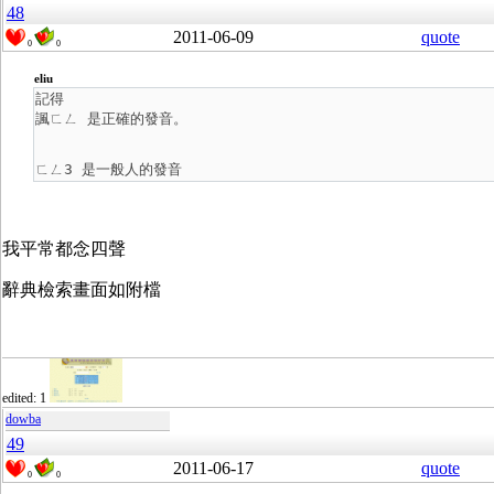
48
2011-06-09
quote
0
0
eliu
記得
諷ㄈㄥ 是正確的發音。
ㄈㄥ3 是一般人的發音
我平常都念四聲
辭典檢索畫面如附檔
edited: 1
dowba
49
2011-06-17
quote
0
0