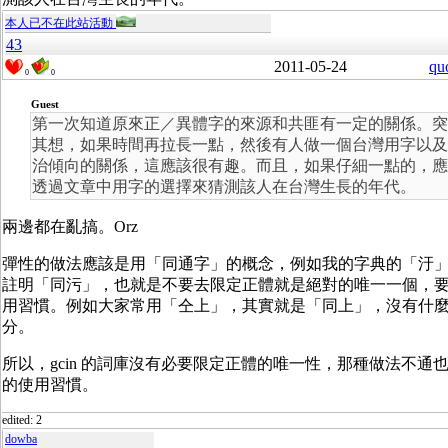
本人已不在此站活動
43
2011-05-24
qu
0
0
Guest
第一次知道原來正／異體字的來源和共匪有一定的關係。突
其想，如果時間再拉長一點，然後有人做一個台灣用字以及
治傾向的關係，這應該很有趣。而且，如果仔細一點的，應
透過文章中用字的選擇來猜測該人在台灣生長的年代。
兩邊都在亂搞。Orz
彈性的做法應該是用「同通字」的概念，例如我的字典的「汙
註明「同污」，也就是不要去限定正體就是絕對的唯一一個，
用習慣。例如大家常用「仝上」，其實就是「同上」，沒有什
分。
所以，gcin 的詞庫沒有必要限定正體的唯一性，那種做法不通
的使用習慣。
edited: 2
dowba