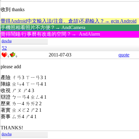
收到 thanks
覺得Android中文輸入法(注音、倉頡)不易輸入？→ gcin Android
手機照相看照片不方便？→ AndCamera
覺得鬧鐘/行事曆有改進的空間？→ AndAlarm
dowba
52
2011-07-03
quote
0
0
please add
產險 ㄔㄢ3 ㄒㄧㄢ3 1
陣線 ㄓㄣ4 ㄒㄧㄢ4 1
收視 ㄕㄡ ㄕ4 3
辯證 ㄅㄧㄢ4 ㄓㄥ4 1
歷來 ㄌㄧ4 ㄌㄞ2 2
著實 ㄓㄨㄛ2 ㄕ2 1
賽事 ㄙㄞ4 ㄕ4 1
THANKS!
dowba