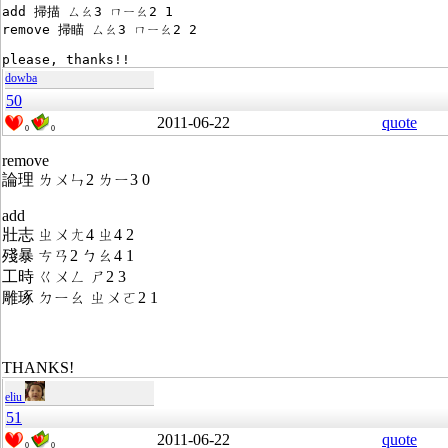
add 掃描 ㄙㄠ3 ㄇㄧㄠ2 1
remove 掃瞄 ㄙㄠ3 ㄇㄧㄠ2 2
please, thanks!!
dowba
50
2011-06-22
quote
0
0
remove
論理 ㄌㄨㄣ2 ㄌㄧ3 0
add
壯志 ㄓㄨㄤ4 ㄓ4 2
殘暴 ㄘㄢ2 ㄅㄠ4 1
工時 ㄍㄨㄥ ㄕ2 3
雕琢 ㄉㄧㄠ ㄓㄨㄛ2 1
THANKS!
eliu
51
2011-06-22
quote
0
0