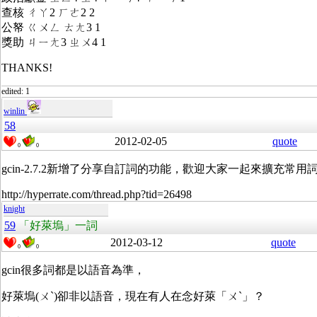
查核 ㄔㄚ2 ㄏㄜ2 2
公帑 ㄍㄨㄥ ㄊㄤ3 1
獎助 ㄐㄧㄤ3 ㄓㄨ4 1
THANKS!
edited: 1
winlin
58
2012-02-05
quote
0
0
gcin-2.7.2新增了分享自訂詞的功能，歡迎大家一起來擴充常用
http://hyperrate.com/thread.php?tid=26498
knight
59
「好萊塢」一詞
2012-03-12
quote
0
0
gcin很多詞都是以語音為準，
好萊塢(ㄨˋ)卻非以語音，現在有人在念好萊「ㄨˋ」？