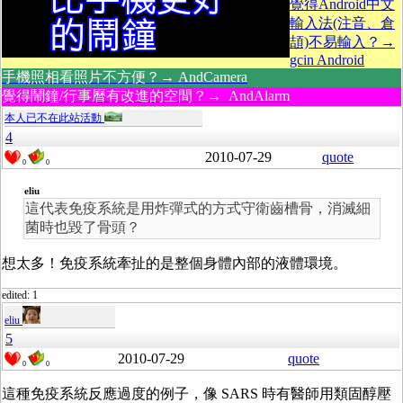
覺得Android中文
輸入法(注音、倉
頡)不易輸入？→
gcin Android
手機照相看照片不方便？→ AndCamera
覺得鬧鐘/行事曆有改進的空間？→ AndAlarm
本人已不在此站活動
4
2010-07-29
quote
0
0
eliu
這代表免疫系統是用炸彈式的方式守衛齒槽骨，消滅細
菌時也毀了骨頭？
想太多！免疫系統牽扯的是整個身體內部的液體環境。
edited: 1
eliu
5
2010-07-29
quote
0
0
這種免疫系統反應過度的例子，像 SARS 時有醫師用類固醇壓