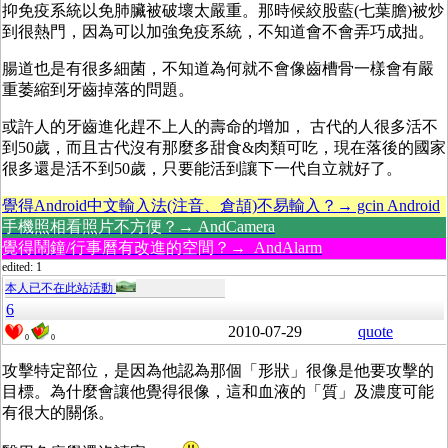
抑免疫系統以免肺臟被破壞太嚴重。那時候絞股藍(七葉膽)被炒
到很熱門，因為可以加強免疫系統，不知道會不會弄巧成拙。
腸道也是有很多細菌，不知道為何就不會像齒槽骨一樣會有嚴
重萎縮到牙齒掉落的問題。
或許人的牙齒進化趕不上人的壽命的增加， 古代的人很多活不
到50歲，而且古代沒有那麼多甜食&肉類可吃，現在落後的國家
很多還是活不到50歲，只要能活到讓下一代自立就好了。
覺得Android中文輸入法(注音、倉頡)不易輸入？→ gcin Android
手機照相看照片不方便？→ AndCamera
覺得鬧鐘/行事曆有改進的空間？→ AndAlarm
edited: 1
本人已不在此站活動
6
2010-07-29
quote
0
0
攻擊特定部位，是因為他認為那個「形狀」很像是他要攻擊的
目標。為什麼會讓他覺得很像，這和血液的「質」及濃度可能
有很大的關係。