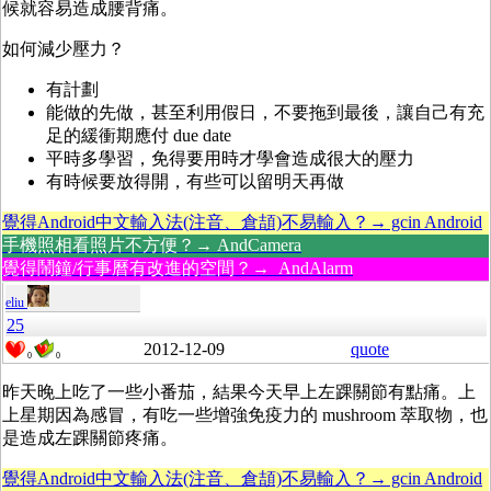
候就容易造成腰背痛。
如何減少壓力？
有計劃
能做的先做，甚至利用假日，不要拖到最後，讓自己有充
足的緩衝期應付 due date
平時多學習，免得要用時才學會造成很大的壓力
有時候要放得開，有些可以留明天再做
覺得Android中文輸入法(注音、倉頡)不易輸入？→ gcin Android
手機照相看照片不方便？→ AndCamera
覺得鬧鐘/行事曆有改進的空間？→ AndAlarm
eliu
25
2012-12-09
quote
0
0
昨天晚上吃了一些小番茄，結果今天早上左踝關節有點痛。上
上星期因為感冒，有吃一些增強免疫力的 mushroom 萃取物，也
是造成左踝關節疼痛。
覺得Android中文輸入法(注音、倉頡)不易輸入？→ gcin Android