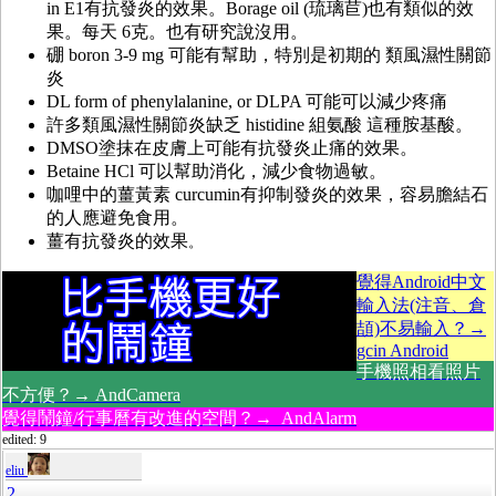
in E1有抗發炎的效果。Borage oil (琉璃苣)也有類似的效
果。每天 6克。也有研究說沒用。
硼 boron 3-9 mg 可能有幫助，特別是初期的 類風濕性關節
炎
DL form of phenylalanine, or DLPA 可能可以減少疼痛
許多類風濕性關節炎缺乏 histidine 組氨酸 這種胺基酸。
DMSO塗抹在皮膚上可能有抗發炎止痛的效果。
Betaine HCl 可以幫助消化，減少食物過敏。
咖哩中的薑黃素 curcumin有抑制發炎的效果，容易膽結石
的人應避免食用。
薑有抗發炎的效果
。
覺得Android中文
輸入法(注音、倉
頡)不易輸入？→
gcin Android
手機照相看照片
不方便？→ AndCamera
覺得鬧鐘/行事曆有改進的空間？→ AndAlarm
edited: 9
eliu
2