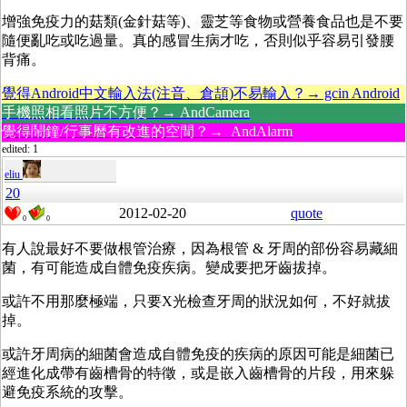
增強免疫力的菇類(金針菇等)、靈芝等食物或營養食品也是不要
隨便亂吃或吃過量。真的感冒生病才吃，否則似乎容易引發腰
背痛。
覺得Android中文輸入法(注音、倉頡)不易輸入？→ gcin Android
手機照相看照片不方便？→ AndCamera
覺得鬧鐘/行事曆有改進的空間？→ AndAlarm
edited: 1
eliu
20
2012-02-20
quote
0
0
有人說最好不要做根管治療，因為根管 & 牙周的部份容易藏細
菌，有可能造成自體免疫疾病。變成要把牙齒拔掉。
或許不用那麼極端，只要X光檢查牙周的狀況如何，不好就拔
掉。
或許牙周病的細菌會造成自體免疫的疾病的原因可能是細菌已
經進化成帶有齒槽骨的特徵，或是嵌入齒槽骨的片段，用來躲
避免疫系統的攻擊。