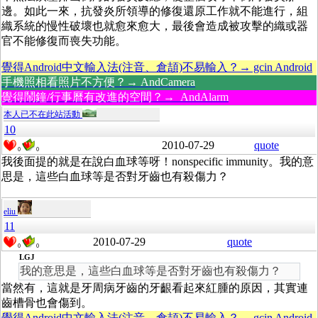
邊。如此一來，抗發炎所領導的修復還原工作就不能進行，組
織系統的慢性破壞也就愈來愈大，最後會造成被攻擊的織或器
官不能修復而喪失功能。
覺得Android中文輸入法(注音、倉頡)不易輸入？→ gcin Android
手機照相看照片不方便？→ AndCamera
覺得鬧鐘/行事曆有改進的空間？→ AndAlarm
本人已不在此站活動
10
2010-07-29
quote
0
0
我後面提的就是在說白血球等呀！nonspecific immunity。我的意
思是，這些白血球等是否對牙齒也有殺傷力？
eliu
11
2010-07-29
quote
0
0
LGJ
我的意思是，這些白血球等是否對牙齒也有殺傷力？
當然有，這就是牙周病牙齒的牙齦看起來紅腫的原因，其實連
齒槽骨也會傷到。
覺得Android中文輸入法(注音、倉頡)不易輸入？→ gcin Android