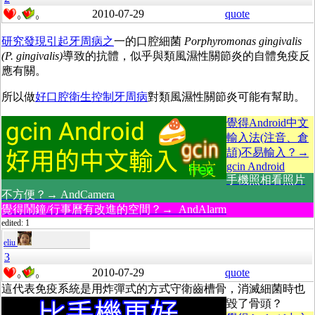
2010-07-29
quote
0
0
研究發現引起牙周病之
一的口腔細菌
Porphyromonas gingivalis
(P. gingivalis)
導致的抗體，似乎與類風濕性關節炎的自體免疫反
應有關。
所以做
好口腔衛生控制牙周病
對類風濕性關節炎可能有幫助。
覺得Android中文
輸入法(注音、倉
頡)不易輸入？→
gcin Android
手機照相看照片
不方便？→ AndCamera
覺得鬧鐘/行事曆有改進的空間？→ AndAlarm
edited: 1
eliu
3
2010-07-29
quote
0
0
這代表免疫系統是用炸彈式的方式守衛齒槽骨，消滅細菌時也
毀了骨頭？