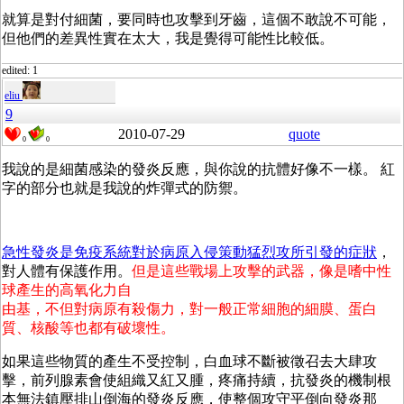
就算是對付細菌，要同時也攻擊到牙齒，這個不敢說不可能，
但他們的差異性實在太大，我是覺得可能性比較低。
edited: 1
eliu
9
2010-07-29
quote
0
0
我說的是細菌感染的發炎反應，與你說的抗體好像不一樣。 紅
字的部分也就是我說的炸彈式的防禦。
急性發炎是免疫系統對於病原入侵策動猛烈攻所引發的症狀
，
對人體有保護作用。
但是這些戰場上攻擊的武器，像是嗜中性
球產生的高氧化力自
由基，不但對病原有殺傷力，對一般正常細胞的細膜、蛋白
質、核酸等也都有破壞性。
如果這些物質的產生不受控制，白血球不斷被徵召去大肆攻
擊，前列腺素會使組織又紅又腫，疼痛持續，抗發炎的機制根
本無法鎮壓排山倒海的發炎反應，使整個攻守平倒向發炎那