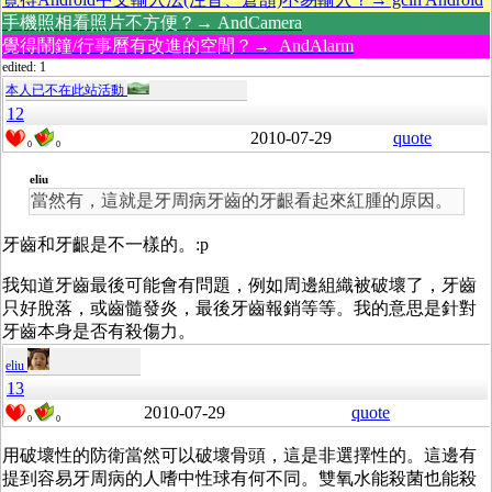
手機照相看照片不方便？→ AndCamera
覺得鬧鐘/行事曆有改進的空間？→ AndAlarm
edited: 1
本人已不在此站活動
12
2010-07-29
quote
0
0
eliu
當然有，這就是牙周病牙齒的牙齦看起來紅腫的原因。
牙齒和牙齦是不一樣的。:p
我知道牙齒最後可能會有問題，例如周邊組織被破壞了，牙齒
只好脫落，或齒髓發炎，最後牙齒報銷等等。我的意思是針對
牙齒本身是否有殺傷力。
eliu
13
2010-07-29
quote
0
0
用破壞性的防衛當然可以破壞骨頭，這是非選擇性的。這邊有
提到容易牙周病的人嗜中性球有何不同。雙氧水能殺菌也能殺