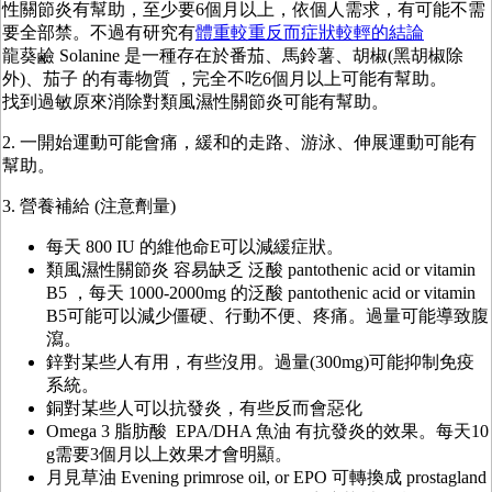
性關節炎有幫助，至少要6個月以上，依個人需求，有可能不需
要全部禁。不過有研究有
體重較重反而症狀較輕的結論
龍葵鹼 Solanine 是一種存在於番茄、馬鈴薯、胡椒(黑胡椒除
外)、茄子 的有毒物質 ，完全不吃6個月以上可能有幫助。
找到過敏原來消除對類風濕性關節炎可能有幫助。
2. 一開始運動可能會痛，緩和的走路、游泳、伸展運動可能有
幫助。
3. 營養補給 (注意劑量)
每天 800 IU 的維他命E可以減緩症狀。
類風濕性關節炎 容易缺乏 泛酸 pantothenic acid or vitamin
B5 ，每天 1000-2000mg 的泛酸 pantothenic acid or vitamin
B5可能可以減少僵硬、行動不便、疼痛。過量可能導致腹
瀉。
鋅對某些人有用，有些沒用。過量(300mg)可能抑制免疫
系統。
銅對某些人可以抗發炎，有些反而會惡化
Omega 3 脂肪酸 EPA/DHA 魚油 有抗發炎的效果。每天10
g需要3個月以上效果才會明顯。
月見草油 Evening primrose oil, or EPO 可轉換成 prostagland