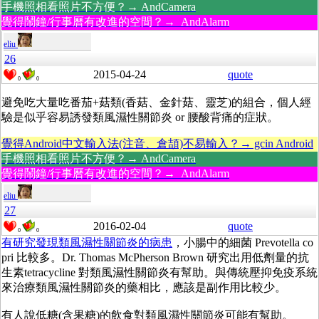
手機照相看照片不方便？→ AndCamera
覺得鬧鐘/行事曆有改進的空間？→ AndAlarm
eliu
26
2015-04-24
quote
0
0
避免吃大量吃番茄+菇類(香菇、金針菇、靈芝)的組合，個人經
驗是似乎容易誘發類風濕性關節炎 or 腰酸背痛的症狀。
覺得Android中文輸入法(注音、倉頡)不易輸入？→ gcin Android
手機照相看照片不方便？→ AndCamera
覺得鬧鐘/行事曆有改進的空間？→ AndAlarm
eliu
27
2016-02-04
quote
0
0
有研究發現類風濕性關節炎的病患
，小腸中的細菌 Prevotella co
pri 比較多。Dr. Thomas McPherson Brown 研究出用低劑量的抗
生素tetracycline 對類風濕性關節炎有幫助。與傳統壓抑免疫系統
來治療類風濕性關節炎的藥相比，應該是副作用比較少。
有人說低糖(含果糖)的飲食對類風濕性關節炎可能有幫助。