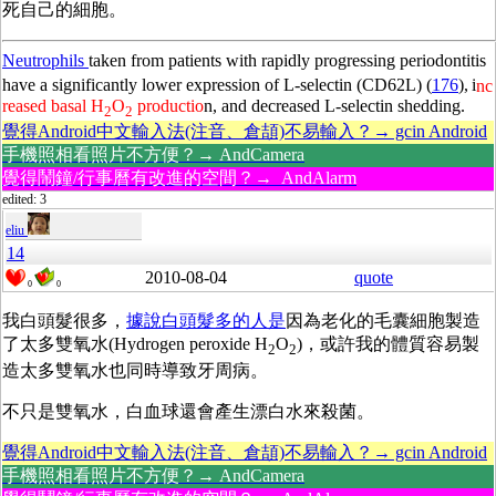
死自己的細胞。
Neutrophils
taken from patients with rapidly progressing periodontitis
have a significantly lower expression of L-selectin (CD62L) (
176
),
i
nc
reased basal H
O
productio
n, and decreased L-selectin shedding.
2
2
覺得Android中文輸入法(注音、倉頡)不易輸入？→ gcin Android
手機照相看照片不方便？→ AndCamera
覺得鬧鐘/行事曆有改進的空間？→ AndAlarm
edited: 3
eliu
14
2010-08-04
quote
0
0
我白頭髮很多，
據說白頭髮多的人是
因為老化的毛囊細胞製造
了太多雙氧水(Hydrogen peroxide H
O
)，或許我的體質容易製
2
2
造太多雙氧水也同時導致牙周病。
不只是雙氧水，白血球還會產生漂白水來殺菌。
覺得Android中文輸入法(注音、倉頡)不易輸入？→ gcin Android
手機照相看照片不方便？→ AndCamera