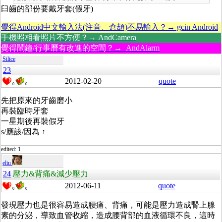
臼齒的部份要戴牙套(假牙)
覺得Android中文輸入法(注音、倉頡)不易輸入？→ gcin Android
手機照相看照片不方便？→ AndCamera
覺得鬧鐘/行事曆有改進的空間？→ AndAlarm
Silice
23
2012-02-20
quote
0
0
先把原來的牙齒磨小
再裝臨時牙套
一星期後再裝假牙
s/應該/因為 ↑
edited: 1
eliu
24
壓力&背痛&減少壓力
2012-06-11
quote
0
0
發現壓力也是很容易造成腰痛、背痛，可能是壓力造成腎上腺
素的分泌，導致血管收縮，造成腰背部的血液循環不良，這時