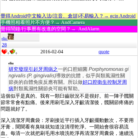
覺得Android中文輸入法(注音、倉頡)不易輸入？→ gcin Android
手機照相看照片不方便？→ AndCamera
覺得鬧鐘/行事曆有改進的空間？→ AndAlarm
eliu
28
2016-02-04
quote
0
0
eliu
研究發現引起牙周病之
一的口腔細菌
Porphyromonas gi
ngivalis (P. gingivalis)
導致的抗體，似乎與類風濕性關
節炎的自體免疫反應有關。所以做
好口腔衛生控制牙周
病
對類風濕性關節炎可能有幫助。
這個似乎是真的。我有一顆臼齒狀況不是很好。前一陣子髖關
節常常會有點痛。後來用刷毛深入牙齦清潔後，髖關節疼痛的
問題就好了。
深入清潔牙周囊袋：牙刷接近平行插入牙齦擺動數次，不要用
牙膏，聞聞看有臭味就知道沒清理乾淨。一開始會很容易流
血。每清一次就把刷毛用水噴洗乾淨再清潔牙周囊袋，連續洗