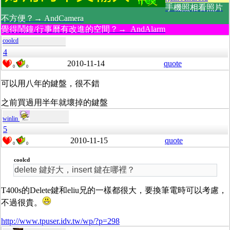
手機照相看照片
不方便？→ AndCamera
覺得鬧鐘/行事曆有改進的空間？→ AndAlarm
coolcd
4
2010-11-14
quote
0
0
可以用八年的鍵盤，很不錯
之前買過用半年就壞掉的鍵盤
winlin
5
2010-11-15
quote
0
0
coolcd
delete 鍵好大，insert 鍵在哪裡？
T400s的Delete鍵和eliu兄的一樣都很大，要換筆電時可以考慮，
不過很貴。
http://www.tpuser.idv.tw/wp/?p=298