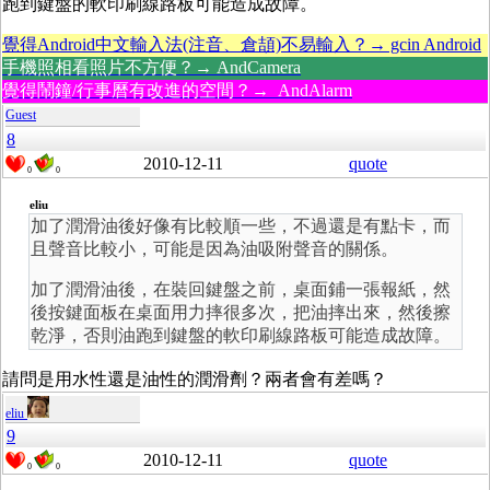
跑到鍵盤的軟印刷線路板可能造成故障。
覺得Android中文輸入法(注音、倉頡)不易輸入？→ gcin Android
手機照相看照片不方便？→ AndCamera
覺得鬧鐘/行事曆有改進的空間？→ AndAlarm
Guest
8
2010-12-11
quote
0
0
eliu
加了潤滑油後好像有比較順一些，不過還是有點卡，而
且聲音比較小，可能是因為油吸附聲音的關係。
加了潤滑油後，在裝回鍵盤之前，桌面鋪一張報紙，然
後按鍵面板在桌面用力摔很多次，把油摔出來，然後擦
乾淨，否則油跑到鍵盤的軟印刷線路板可能造成故障。
請問是用水性還是油性的潤滑劑？兩者會有差嗎？
eliu
9
2010-12-11
quote
0
0