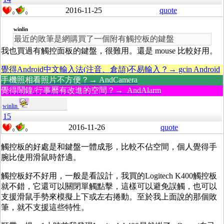
2016-11-25
quote
0
0
winlin
最近的敗筆是網購買了一個附有觸控板的鍵盤
我也買過有觸控面板的鍵盤，很難用。還是 mouse 比較好用。
覺得Android中文輸入法(注音、倉頡)不易輸入？→ gcin Android
手機照相看照片不方便？→ AndCamera
覺得鬧鐘/行事曆有改進的空間？→ AndAlarm
winlin
15
2016-11-26
quote
0
0
觸控板的好處是和鍵盤一體成形，比較不佔空間，個人覺得手
腕比使用滑鼠時舒適。
觸控板好不好用，一般是看設計，我買的Logitech K400觸控板
就不錯，它還可以關閉單觸點擊，這樣可以避免誤觸，也可以
支援滑鼠手勢來模擬上下或左右捲動。至於我上面說的那個敗
筆，就不支援這些特性。