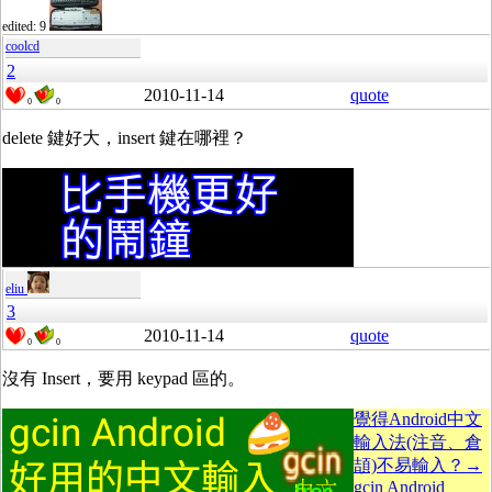
edited: 9
coolcd
2
2010-11-14
quote
0
0
delete 鍵好大，insert 鍵在哪裡？
eliu
3
2010-11-14
quote
0
0
沒有 Insert，要用 keypad 區的。
覺得Android中文
輸入法(注音、倉
頡)不易輸入？→
gcin Android