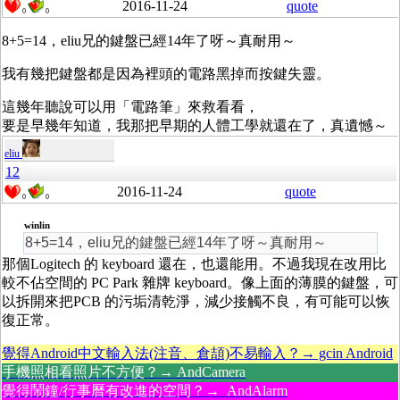
2016-11-24
quote
0
0
8+5=14，eliu兄的鍵盤已經14年了呀～真耐用～
我有幾把鍵盤都是因為裡頭的電路黑掉而按鍵失靈。
這幾年聽說可以用「電路筆」來救看看，
要是早幾年知道，我那把早期的人體工學就還在了，真遺憾～
eliu
12
2016-11-24
quote
0
0
winlin
8+5=14，eliu兄的鍵盤已經14年了呀～真耐用～
那個Logitech 的 keyboard 還在，也還能用。不過我現在改用比
較不佔空間的 PC Park 雜牌 keyboard。像上面的薄膜的鍵盤，可
以拆開來把PCB 的污垢清乾淨，減少接觸不良，有可能可以恢
復正常。
覺得Android中文輸入法(注音、倉頡)不易輸入？→ gcin Android
手機照相看照片不方便？→ AndCamera
覺得鬧鐘/行事曆有改進的空間？→ AndAlarm