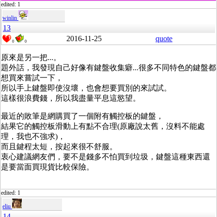
edited: 1
winlin
13
2016-11-25
quote
0
0
原來是另一把...。
題外話，我發現自己好像有鍵盤收集癖...很多不同特色的鍵盤都
想買來嘗試一下，
所以手上鍵盤即使沒壞，也會想要買別的來試試。
這樣很浪費錢，所以我盡量平息這慾望。
最近的敗筆是網購買了一個附有觸控板的鍵盤，
結果它的觸控板滑動上有點不合理(原廠說太舊，沒料不能處
理，我也不強求)，
而且鍵程太短，按起來很不舒服。
衷心建議網友們，要不是錢多不怕買到垃圾，鍵盤這種東西還
是要當面買現貨比較保險。
edited: 1
eliu
14