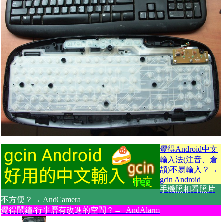
覺得Android中文
輸入法(注音、倉
頡)不易輸入？→
gcin Android
手機照相看照片
不方便？→ AndCamera
覺得鬧鐘/行事曆有改進的空間？→ AndAlarm