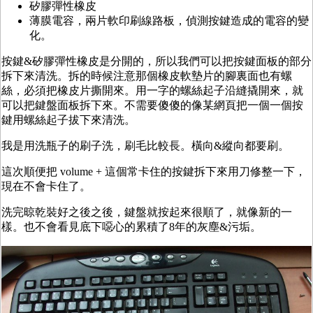
矽膠彈性橡皮
薄膜電容，兩片軟印刷線路板，偵測按鍵造成的電容的變
化。
按鍵&矽膠彈性橡皮是分開的，所以我們可以把按鍵面板的部分
拆下來清洗。拆的時候注意那個橡皮軟墊片的腳裏面也有螺
絲，必須把橡皮片撕開來。用一字的螺絲起子沿縫撬開來，就
可以把鍵盤面板拆下來。不需要傻傻的像某網頁把一個一個按
鍵用螺絲起子拔下來清洗。
我是用洗瓶子的刷子洗，刷毛比較長。橫向&縱向都要刷。
這次順便把 volume + 這個常卡住的按鍵拆下來用刀修整一下，
現在不會卡住了。
洗完晾乾裝好之後之後，鍵盤就按起來很順了，就像新的一
樣。也不會看見底下噁心的累積了8年的灰塵&污垢。