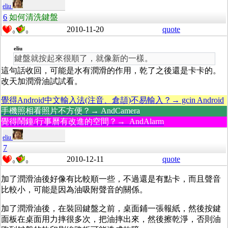
eliu
6
如何清洗鍵盤
2010-11-20
quote
0
0
eliu
鍵盤就按起來很順了，就像新的一樣。
這句話收回，可能是水有潤滑的作用，乾了之後還是卡卡的。
改天加潤滑油試試看。
覺得Android中文輸入法(注音、倉頡)不易輸入？→ gcin Android
手機照相看照片不方便？→ AndCamera
覺得鬧鐘/行事曆有改進的空間？→ AndAlarm
eliu
7
2010-12-11
quote
0
0
加了潤滑油後好像有比較順一些，不過還是有點卡，而且聲音
比較小，可能是因為油吸附聲音的關係。
加了潤滑油後，在裝回鍵盤之前，桌面鋪一張報紙，然後按鍵
面板在桌面用力摔很多次，把油摔出來，然後擦乾淨，否則油