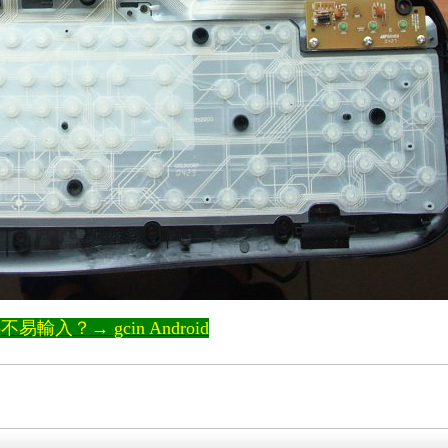
輸入？→ gcin Android