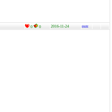
2016-11-24
quote
0
0