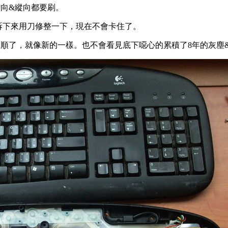
向&縱向都要刷。
的按鍵拆下來用刀修整一下，現在不會卡住了。
順了，就像新的一樣。也不會看見底下噁心的累積了8年的灰塵