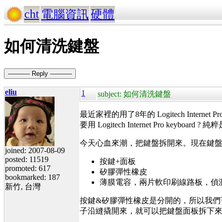
cht
電腦資訊
硬體
如何清洗鍵盤
----------- Reply -----------
eliu
1
subject: 如何清洗鍵盤
最近家裡的用了8年的 Logitech Interne
要用 Logitech Internet Pro keyb
今天心血來潮，把鍵盤拆開來。現在鍵
joined: 2007-08-09
posted: 11519
按鍵+面板
promoted: 617
矽膠彈性橡皮
bookmarked: 187
薄膜電容，兩片軟印刷線路板，偵
新竹, 台灣
按鍵&矽膠彈性橡皮是分開的，所以我
子沿縫撬開來，就可以把鍵盤面板拆下