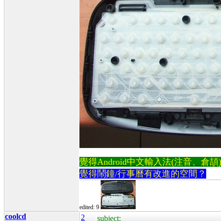
覺得Android中文輸入法(注音、倉頡)不易
覺得鬧鐘/行事曆有改進的空間？
edited: 9
coolcd
2
subject: