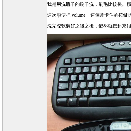
我是用洗瓶子的刷子洗，刷毛比較長。橫
這次順便把 volume + 這個常卡住
洗完晾乾裝好之後之後，鍵盤就按起來很