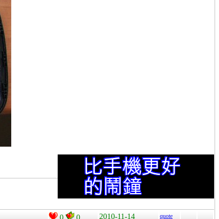
2010-11-14
quote
0
0