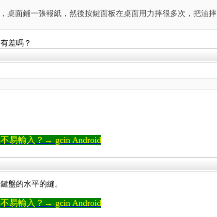
，桌面鋪一張報紙，然後按鍵面板在桌面用力摔很多次，把油摔
會有差嗎？
輸入？→ gcin Android
刮鍵盤的水平的縫。
輸入？→ gcin Android