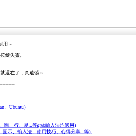
真耐用～
而按鍵失靈。
，
學就還在了，真遺憾～
----------
an、Ubuntu）
嘸、行、易...等
gtab輸入法均適用)
題、圖示、輸入法、使用技巧、心得分享...等)