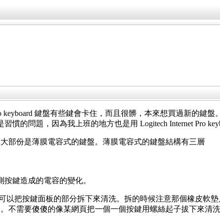
t Pro keyboard 鍵盤有些鍵會卡住，而且很髒，本來想買過新的鍵盤。去大潤
oard ? 純粹是習慣的問題，因為我上班的地方也是用 Logitech Internet
盤大部份是薄膜電容式的鍵盤。薄膜電容式的鍵盤結構有三層
測按鍵造成的電容的變化。
們可以把按鍵面板的部分拆下來清洗。拆的時候注意那個橡皮軟墊
來。不需要傻傻的像某網頁把一個一個按鍵用螺絲起子拔下來清