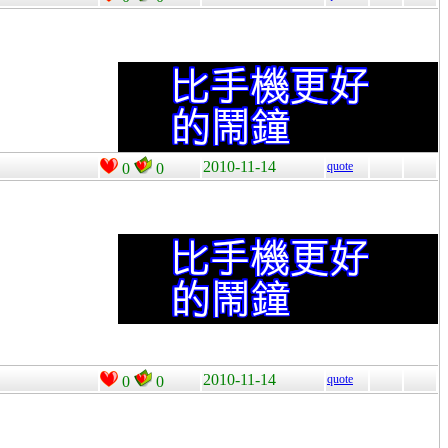
2010-11-14
quote
0
0
2010-11-14
quote
0
0