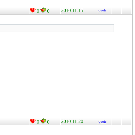
2010-11-15
quote
0
0
2010-11-20
0
0
quote