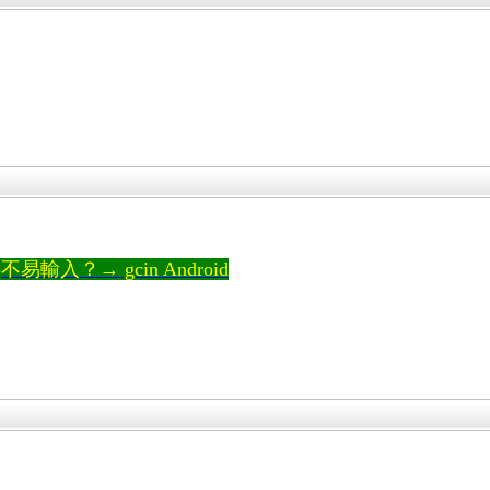
輸入？→ gcin Android