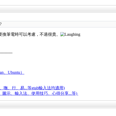
？
都很大，要換筆電時可以考慮，不過很貴。
----------
an、Ubuntu）
嘸、行、易...等
gtab輸入法均適用)
題、圖示、輸入法、使用技巧、心得分享...等)