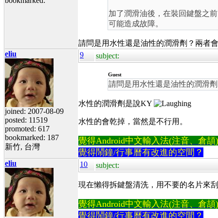
bookmarked:
加了潤滑油後，在裝回鍵盤之前
可能造成故障。
請問是用水性還是油性的潤滑劑？兩者
eliu
9
subject:
Guest
請問是用水性還是油性的潤滑劑
水性的潤滑劑是說KY
joined: 2007-08-09
posted: 11519
水性的會乾掉，當然是不行用。
promoted: 617
bookmarked: 187
覺得Android中文輸入法(注音、倉頡)不易
新竹, 台灣
覺得鬧鐘/行事曆有改進的空間？
eliu
10
subject:
現在懶得拆鍵盤清洗，用不要的名片來
覺得Android中文輸入法(注音、倉頡)不易
覺得鬧鐘/行事曆有改進的空間？