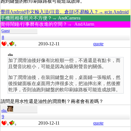
跑到鍵盤的軟印刷線路板可能造成故障。
覺得Android中文輸入法(注音、倉頡)不易輸入？→ gcin Android
手機照相看照片不方便？→ AndCamera
覺得鬧鐘/行事曆有改進的空間？→ AndAlarm
Guest
8
2010-12-11
quote
0
0
eliu
加了潤滑油後好像有比較順一些，不過還是有點卡，而
且聲音比較小，可能是因為油吸附聲音的關係。
加了潤滑油後，在裝回鍵盤之前，桌面鋪一張報紙，然
後按鍵面板在桌面用力摔很多次，把油摔出來，然後擦
乾淨，否則油跑到鍵盤的軟印刷線路板可能造成故障。
請問是用水性還是油性的潤滑劑？兩者會有差嗎？
eliu
9
2010-12-11
quote
0
0