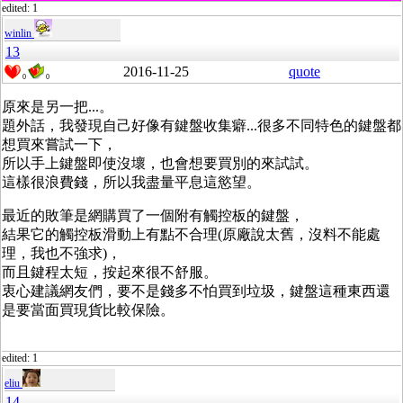
edited: 1
winlin
13
2016-11-25
quote
0
0
原來是另一把...。
題外話，我發現自己好像有鍵盤收集癖...很多不同特色的鍵盤都
想買來嘗試一下，
所以手上鍵盤即使沒壞，也會想要買別的來試試。
這樣很浪費錢，所以我盡量平息這慾望。
最近的敗筆是網購買了一個附有觸控板的鍵盤，
結果它的觸控板滑動上有點不合理(原廠說太舊，沒料不能處
理，我也不強求)，
而且鍵程太短，按起來很不舒服。
衷心建議網友們，要不是錢多不怕買到垃圾，鍵盤這種東西還
是要當面買現貨比較保險。
edited: 1
eliu
14