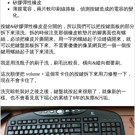
矽膠彈性橡皮
薄膜電容，兩片軟印刷線路板，偵測按鍵造成的電容的變
化。
按鍵&矽膠彈性橡皮是分開的，所以我們可以把按鍵面板的部分
拆下來清洗。拆的時候注意那個橡皮軟墊片的腳裏面也有螺
絲，必須把橡皮片撕開來。用一字的螺絲起子沿縫撬開來，就
可以把鍵盤面板拆下來。不需要傻傻的像某網頁把一個一個按
鍵用螺絲起子拔下來清洗。
我是用洗瓶子的刷子洗，刷毛比較長。橫向&縱向都要刷。
這次順便把 volume + 這個常卡住的按鍵拆下來用刀修整一下，
現在不會卡住了。
洗完晾乾裝好之後之後，鍵盤就按起來很順了，就像新的一
樣。也不會看見底下噁心的累積了8年的灰塵&污垢。