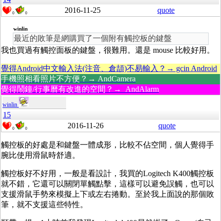
2016-11-25
quote
0
0
winlin
最近的敗筆是網購買了一個附有觸控板的鍵盤
我也買過有觸控面板的鍵盤，很難用。還是 mouse 比較好用。
覺得Android中文輸入法(注音、倉頡)不易輸入？→ gcin Android
手機照相看照片不方便？→ AndCamera
覺得鬧鐘/行事曆有改進的空間？→ AndAlarm
winlin
15
2016-11-26
quote
0
0
觸控板的好處是和鍵盤一體成形，比較不佔空間，個人覺得手
腕比使用滑鼠時舒適。
觸控板好不好用，一般是看設計，我買的Logitech K400觸控板
就不錯，它還可以關閉單觸點擊，這樣可以避免誤觸，也可以
支援滑鼠手勢來模擬上下或左右捲動。至於我上面說的那個敗
筆，就不支援這些特性。