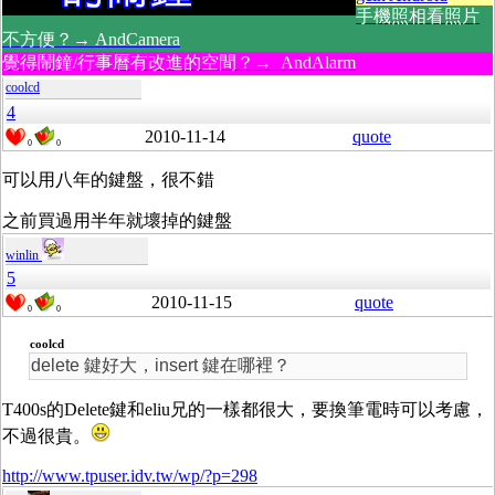
手機照相看照片
不方便？→ AndCamera
覺得鬧鐘/行事曆有改進的空間？→ AndAlarm
coolcd
4
2010-11-14
quote
0
0
可以用八年的鍵盤，很不錯
之前買過用半年就壞掉的鍵盤
winlin
5
2010-11-15
quote
0
0
coolcd
delete 鍵好大，insert 鍵在哪裡？
T400s的Delete鍵和eliu兄的一樣都很大，要換筆電時可以考慮，
不過很貴。
http://www.tpuser.idv.tw/wp/?p=298