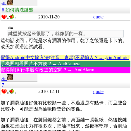
eliu
6
如何清洗鍵盤
2010-11-20
quote
0
0
eliu
鍵盤就按起來很順了，就像新的一樣。
這句話收回，可能是水有潤滑的作用，乾了之後還是卡卡的。
改天加潤滑油試試看。
覺得Android中文輸入法(注音、倉頡)不易輸入？→ gcin Android
手機照相看照片不方便？→ AndCamera
覺得鬧鐘/行事曆有改進的空間？→ AndAlarm
eliu
7
2010-12-11
quote
0
0
加了潤滑油後好像有比較順一些，不過還是有點卡，而且聲音
比較小，可能是因為油吸附聲音的關係。
加了潤滑油後，在裝回鍵盤之前，桌面鋪一張報紙，然後按鍵
面板在桌面用力摔很多次，把油摔出來，然後擦乾淨，否則油