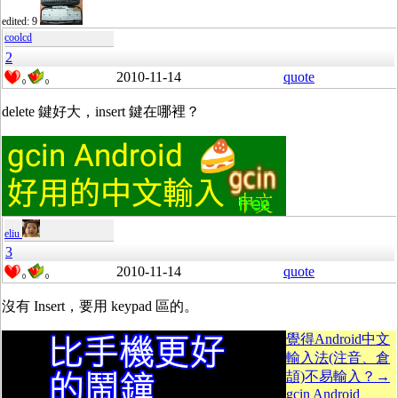
edited: 9
coolcd
2
2010-11-14
quote
0
0
delete 鍵好大，insert 鍵在哪裡？
eliu
3
2010-11-14
quote
0
0
沒有 Insert，要用 keypad 區的。
覺得Android中文
輸入法(注音、倉
頡)不易輸入？→
gcin Android