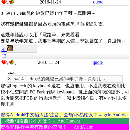
2016-11-24
quote
0
0
8+5=14，eliu兄的鍵盤已經14年了呀～真耐用～
我有幾把鍵盤都是因為裡頭的電路黑掉而按鍵失靈。
這幾年聽說可以用「電路筆」來救看看，
要是早幾年知道，我那把早期的人體工學就還在了，真遺憾～
eliu
12
2016-11-24
quote
0
0
winlin
8+5=14，eliu兄的鍵盤已經14年了呀～真耐用～
那個Logitech 的 keyboard 還在，也還能用。不過我現在改用比
較不佔空間的 PC Park 雜牌 keyboard。像上面的薄膜的鍵盤，可
以拆開來把PCB 的污垢清乾淨，減少接觸不良，有可能可以恢
復正常。
覺得Android中文輸入法(注音、倉頡)不易輸入？→ gcin Android
手機照相看照片不方便？→ AndCamera
覺得鬧鐘/行事曆有改進的空間？→ AndAlarm