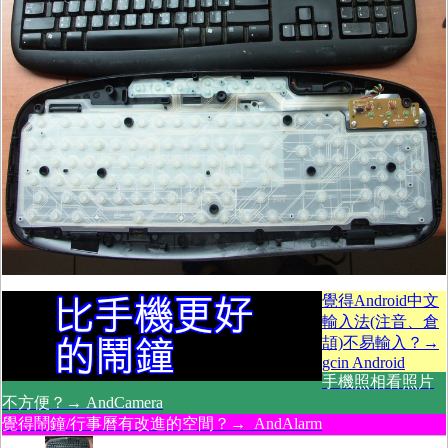
覺得Android中文
輸入法(注音、倉
頡)不易輸入？→
gcin Android
手機照相看照片
不方便？→ AndCamera
覺得鬧鐘/行事曆有改進的空間？→ AndAlarm