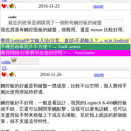
2016-11-25
quote
0
0
winlin
最近的敗筆是網購買了一個附有觸控板的鍵盤
我也買過有觸控面板的鍵盤，很難用。還是 mouse 比較好用。
覺得Android中文輸入法(注音、倉頡)不易輸入？→ gcin Android
手機照相看照片不方便？→ AndCamera
覺得鬧鐘/行事曆有改進的空間？→ AndAlarm
winlin
15
2016-11-26
quote
0
0
觸控板的好處是和鍵盤一體成形，比較不佔空間，個人覺得手
腕比使用滑鼠時舒適。
觸控板好不好用，一般是看設計，我買的Logitech K400觸控板
就不錯，它還可以關閉單觸點擊，這樣可以避免誤觸，也可以
支援滑鼠手勢來模擬上下或左右捲動。至於我上面說的那個敗
筆，就不支援這些特性。