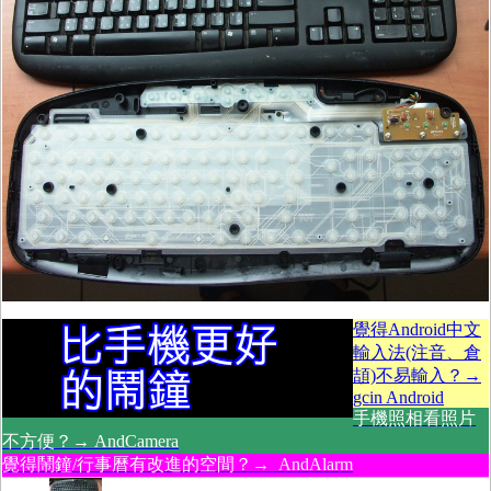
覺得Android中文
輸入法(注音、倉
頡)不易輸入？→
gcin Android
手機照相看照片
不方便？→ AndCamera
覺得鬧鐘/行事曆有改進的空間？→ AndAlarm