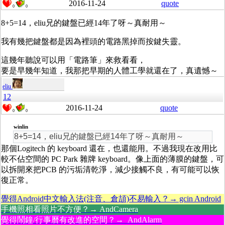
2016-11-24
quote
0
0
8+5=14，eliu兄的鍵盤已經14年了呀～真耐用～
我有幾把鍵盤都是因為裡頭的電路黑掉而按鍵失靈。
這幾年聽說可以用「電路筆」來救看看，
要是早幾年知道，我那把早期的人體工學就還在了，真遺憾～
eliu
12
2016-11-24
quote
0
0
winlin
8+5=14，eliu兄的鍵盤已經14年了呀～真耐用～
那個Logitech 的 keyboard 還在，也還能用。不過我現在改用比
較不佔空間的 PC Park 雜牌 keyboard。像上面的薄膜的鍵盤，可
以拆開來把PCB 的污垢清乾淨，減少接觸不良，有可能可以恢
復正常。
覺得Android中文輸入法(注音、倉頡)不易輸入？→ gcin Android
手機照相看照片不方便？→ AndCamera
覺得鬧鐘/行事曆有改進的空間？→ AndAlarm