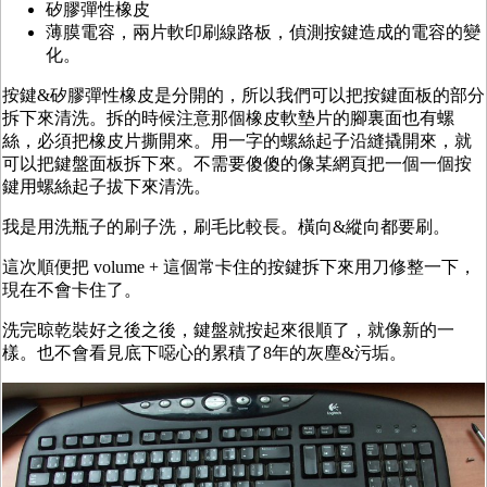
矽膠彈性橡皮
薄膜電容，兩片軟印刷線路板，偵測按鍵造成的電容的變
化。
按鍵&矽膠彈性橡皮是分開的，所以我們可以把按鍵面板的部分
拆下來清洗。拆的時候注意那個橡皮軟墊片的腳裏面也有螺
絲，必須把橡皮片撕開來。用一字的螺絲起子沿縫撬開來，就
可以把鍵盤面板拆下來。不需要傻傻的像某網頁把一個一個按
鍵用螺絲起子拔下來清洗。
我是用洗瓶子的刷子洗，刷毛比較長。橫向&縱向都要刷。
這次順便把 volume + 這個常卡住的按鍵拆下來用刀修整一下，
現在不會卡住了。
洗完晾乾裝好之後之後，鍵盤就按起來很順了，就像新的一
樣。也不會看見底下噁心的累積了8年的灰塵&污垢。