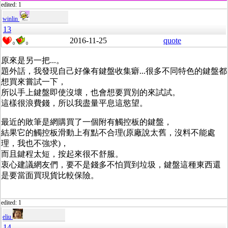
edited: 1
winlin
13
2016-11-25
quote
0
0
原來是另一把...。
題外話，我發現自己好像有鍵盤收集癖...很多不同特色的鍵盤都
想買來嘗試一下，
所以手上鍵盤即使沒壞，也會想要買別的來試試。
這樣很浪費錢，所以我盡量平息這慾望。
最近的敗筆是網購買了一個附有觸控板的鍵盤，
結果它的觸控板滑動上有點不合理(原廠說太舊，沒料不能處
理，我也不強求)，
而且鍵程太短，按起來很不舒服。
衷心建議網友們，要不是錢多不怕買到垃圾，鍵盤這種東西還
是要當面買現貨比較保險。
edited: 1
eliu
14