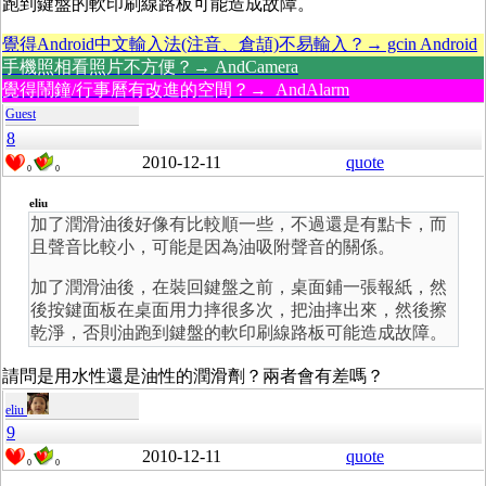
跑到鍵盤的軟印刷線路板可能造成故障。
覺得Android中文輸入法(注音、倉頡)不易輸入？→ gcin Android
手機照相看照片不方便？→ AndCamera
覺得鬧鐘/行事曆有改進的空間？→ AndAlarm
Guest
8
2010-12-11
quote
0
0
eliu
加了潤滑油後好像有比較順一些，不過還是有點卡，而
且聲音比較小，可能是因為油吸附聲音的關係。
加了潤滑油後，在裝回鍵盤之前，桌面鋪一張報紙，然
後按鍵面板在桌面用力摔很多次，把油摔出來，然後擦
乾淨，否則油跑到鍵盤的軟印刷線路板可能造成故障。
請問是用水性還是油性的潤滑劑？兩者會有差嗎？
eliu
9
2010-12-11
quote
0
0