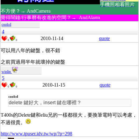
手機照相看照片
不方便？→ AndCamera
覺得鬧鐘/行事曆有改進的空間？→ AndAlarm
coolcd
4
2010-11-14
quote
0
0
可以用八年的鍵盤，很不錯
之前買過用半年就壞掉的鍵盤
winlin
5
2010-11-15
quote
0
0
coolcd
delete 鍵好大，insert 鍵在哪裡？
T400s的Delete鍵和eliu兄的一樣都很大，要換筆電時可以考慮，
不過很貴。
http://www.tpuser.idv.tw/wp/?p=298