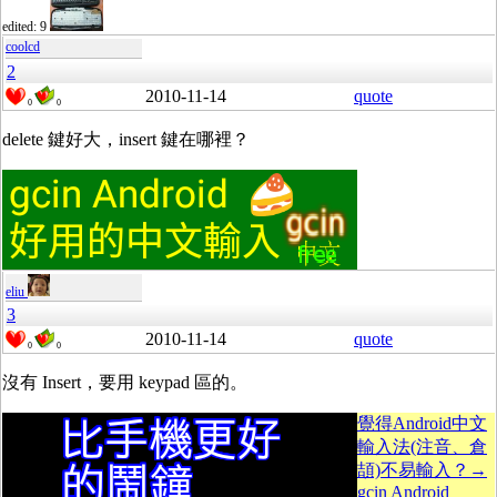
edited: 9
coolcd
2
2010-11-14
quote
0
0
delete 鍵好大，insert 鍵在哪裡？
eliu
3
2010-11-14
quote
0
0
沒有 Insert，要用 keypad 區的。
覺得Android中文
輸入法(注音、倉
頡)不易輸入？→
gcin Android