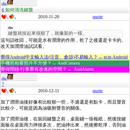
eliu
6
如何清洗鍵盤
2010-11-20
quote
0
0
eliu
鍵盤就按起來很順了，就像新的一樣。
這句話收回，可能是水有潤滑的作用，乾了之後還是卡卡的。
改天加潤滑油試試看。
覺得Android中文輸入法(注音、倉頡)不易輸入？→ gcin Android
手機照相看照片不方便？→ AndCamera
覺得鬧鐘/行事曆有改進的空間？→ AndAlarm
eliu
7
2010-12-11
quote
0
0
加了潤滑油後好像有比較順一些，不過還是有點卡，而且聲音
比較小，可能是因為油吸附聲音的關係。
加了潤滑油後，在裝回鍵盤之前，桌面鋪一張報紙，然後按鍵
面板在桌面用力摔很多次，把油摔出來，然後擦乾淨，否則油