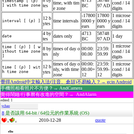
8 by
4713
58748
timestamp [ (
p
)
time, with tim
cond / 14
] with time zone
tes
BC
97 AD
e zone
digits
-17800
17800
1 microse
12 b
time intervals
0000 y
0000 y
cond / 14
interval [ (
p
) ]
ytes
ears
ears
digits
4 by
4713
58748
dates only
1 day
date
tes
BC
97 AD
1 microse
time [ (
p
) ] [ w
8 by
times of day o
00:00:
23:59:
cond / 14
ithout time zone
tes
nly
00.00
59.99
]
digits
times of day o
00:00:
23:59:
1 microse
12 b
time [ (
p
) ] wit
nly, with time
00.00+
59.99-
cond / 14
h time zone
ytes
zone
12
12
digits
覺得Android中文輸入法(注音、倉頡)不易輸入？→ gcin Android
手機照相看照片不方便？→ AndCamera
覺得鬧鐘/行事曆有改進的空間？→ AndAlarm
edited: 1
ychao
8
是否該用 64-bit / 64位元的作業系統 (OS)
2010-12-28
quote
0
0
eliu