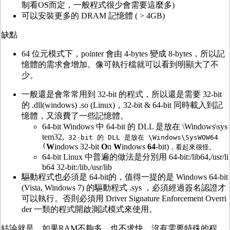
制看OS而定，一般程式很少會需要這麼多)
可以安裝更多的 DRAM 記憶體 ( > 4GB)
缺點
64 位元模式下，pointer 會由 4-bytes 變成 8-bytes，所以記
憶體的需求會增加。像可執行檔就可以看到明顯大了不
少。
一般還是會常常用到 32-bit 的程式，所以還是需要 32-bit
的 .dll(windows) .so (Linux)，32-bit & 64-bit 同時載入到記
憶體，又浪費了一些記憶體。
64-bit Windows 中 64-bit 的 DLL 是放在 \Windows\sys
tem32,
32-bit 的 DLL 是放在 \Windows\SysWOW64
(
W
indows 32-bit
O
n
W
indows
64
-bit)
，看起來很怪。
64-bit Linux 中普遍的做法是分別用 64-bit:/lib64,/usr/li
b64 32-bit:/lib,/usr/lib
驅動程式也必須是 64-bit的，值得一提的是 Windows 64-bit
(Vista, Windows 7) 的驅動程式 .sys ，必須經過簽名認證才
可以執行。否則必須用 Driver Signature Enforcement Overri
der 一類的程式開啟測試模式來使用。
結論就是，如果RAM不夠多，也不求快，沒有需要特殊的程