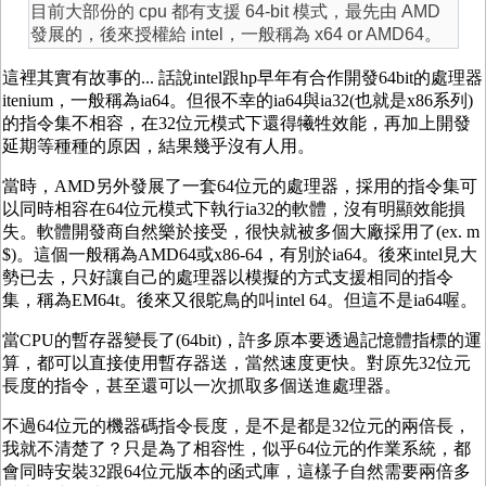
目前大部份的 cpu 都有支援 64-bit 模式，最先由 AMD
發展的，後來授權給 intel，一般稱為 x64 or AMD64。
這裡其實有故事的... 話說intel跟hp早年有合作開發64bit的處理器
itenium，一般稱為ia64。但很不幸的ia64與ia32(也就是x86系列)
的指令集不相容，在32位元模式下還得犧牲效能，再加上開發
延期等種種的原因，結果幾乎沒有人用。
當時，AMD另外發展了一套64位元的處理器，採用的指令集可
以同時相容在64位元模式下執行ia32的軟體，沒有明顯效能損
失。軟體開發商自然樂於接受，很快就被多個大廠採用了(ex. m
$)。這個一般稱為AMD64或x86-64，有別於ia64。後來intel見大
勢已去，只好讓自己的處理器以模擬的方式支援相同的指令
集，稱為EM64t。後來又很鴕鳥的叫intel 64。但這不是ia64喔。
當CPU的暫存器變長了(64bit)，許多原本要透過記憶體指標的運
算，都可以直接使用暫存器送，當然速度更快。對原先32位元
長度的指令，甚至還可以一次抓取多個送進處理器。
不過64位元的機器碼指令長度，是不是都是32位元的兩倍長，
我就不清楚了？只是為了相容性，似乎64位元的作業系統，都
會同時安裝32跟64位元版本的函式庫，這樣子自然需要兩倍多