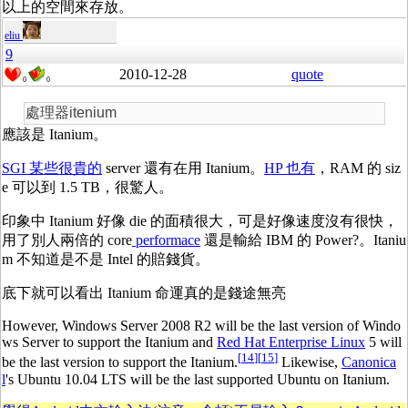
以上的空間來存放。
eliu
9
2010-12-28
quote
0
0
處理器itenium
應該是 Itanium。
SGI 某些很貴的
server 還有在用 Itanium。
HP 也有
，RAM 的 siz
e 可以到 1.5 TB，很驚人。
印象中 Itanium 好像 die 的面積很大，可是好像速度沒有很快，
用了別人兩倍的 core
performace
還是輸給 IBM 的 Power?。Itaniu
m 不知道是不是 Intel 的賠錢貨。
底下就可以看出 Itanium 命運真的是錢途無亮
However, Windows Server 2008 R2 will be the last version of Windo
ws Server to support the Itanium and
Red Hat Enterprise Linux
5 will
[
14
]
[
15
]
be the last version to support the Itanium.
Likewise,
Canonica
l
's Ubuntu 10.04 LTS will be the last supported Ubuntu on Itanium.