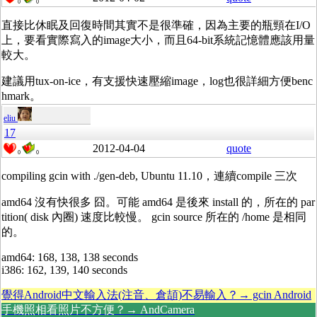
0
0
直接比休眠及回復時間其實不是很準確，因為主要的瓶頸在I/O
上，要看實際寫入的image大小，而且64-bit系統記憶體應該用量
較大。
建議用tux-on-ice，有支援快速壓縮image，log也很詳細方便benc
hmark。
eliu
17
2012-04-04
quote
0
0
compiling gcin with ./gen-deb, Ubuntu 11.10，連續compile 三次
amd64 沒有快很多 囧。可能 amd64 是後來 install 的，所在的 par
tition( disk 內圈) 速度比較慢。 gcin source 所在的 /home 是相同
的。
amd64: 168, 138, 138 seconds
i386: 162, 139, 140 seconds
覺得Android中文輸入法(注音、倉頡)不易輸入？→ gcin Android
手機照相看照片不方便？→ AndCamera