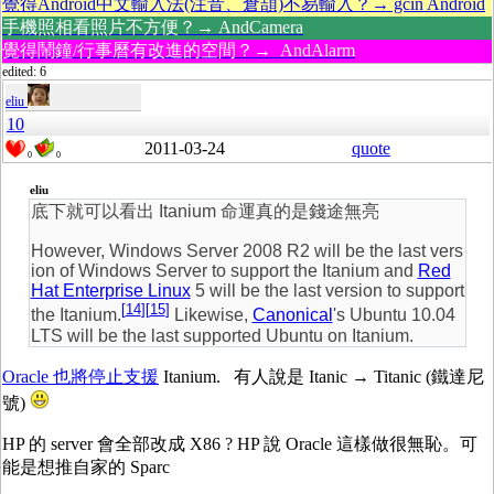
覺得Android中文輸入法(注音、倉頡)不易輸入？→ gcin Android
手機照相看照片不方便？→ AndCamera
覺得鬧鐘/行事曆有改進的空間？→ AndAlarm
edited: 6
eliu
10
2011-03-24
quote
0
0
eliu
底下就可以看出 Itanium 命運真的是錢途無亮
However, Windows Server 2008 R2 will be the last vers
ion of Windows Server to support the Itanium and
Red
Hat Enterprise Linux
5 will be the last version to support
[
14
]
[
15
]
the Itanium.
Likewise,
Canonical
's Ubuntu 10.04
LTS will be the last supported Ubuntu on Itanium.
Oracle 也將停止支援
Itanium. 有人說是 Itanic → Titanic (鐵達尼
號)
HP 的 server 會全部改成 X86 ? HP 說 Oracle 這樣做很無恥。可
能是想推自家的 Sparc