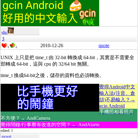
eliu
3
2010-12-26
quote
0
0
UNIX 上只是把 time_t 由 32-bit 轉換成 64-bit，其實是不需要全
部轉成 64-bit，這與 cpu 的 32/64 bit 無關。
time_t 換成64-bit之後，儲存的資料也必須轉換。
覺得Android中文
輸入法(注音、倉
頡)不易輸入？→
gcin Android
手機照相看照片
不方便？→ AndCamera
覺得鬧鐘/行事曆有改進的空間？→ AndAlarm
edited: 1
swwei