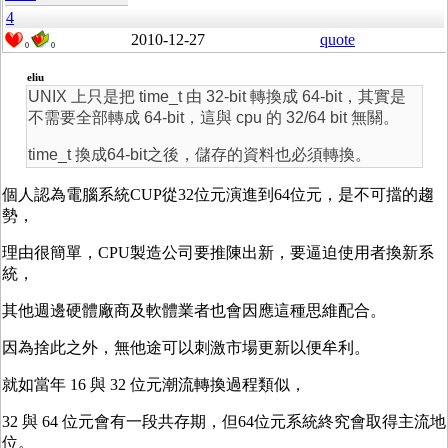
4
2010-12-27
quote
0
0
eliu
UNIX 上只是把 time_t 由 32-bit 轉換成 64-bit，其實是
不需要全部轉成 64-bit，這與 cpu 的 32/64 bit 無關。
time_t 換成64-bit之後，儲存的資料也必須轉換。
個人認為電腦系統CUP從32位元演進到64位元，是不可擋的趨
勢，
理由很簡單，CPU製造公司要推陳出新，要逼迫使用者換新系
統，
其他週邊硬體廠商及軟體業者也會因應這種思維配合。
因為捨此之外，無他途可以刺激市場更新以便牟利。
就如當年 16 與 32 位元潮流轉換過程類似，
32 與 64 位元會有一段共存期，但64位元系統終究會取得主流地
位。