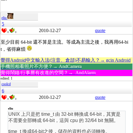
eliu
5
2010-12-27
quote
0
0
至少目前 64-bit 還不算是主流。等成為主流之後，我再用64-bi
t，省得麻煩
覺得Android中文輸入法(注音、倉頡)不易輸入？→ gcin Android
手機照相看照片不方便？→ AndCamera
覺得鬧鐘/行事曆有改進的空間？→ AndAlarm
edited: 1
coolcd
6
2010-12-27
quote
0
0
eliu
UNIX 上只是把 time_t 由 32-bit 轉換成 64-bit，其實是
不需要全部轉成 64-bit，這與 cpu 的 32/64 bit 無關。
time_t 換成64-bit之後，儲存的資料也必須轉換。