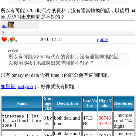
所以有可能 32bit 時代存的資料，沒有適當轉換的話，以後用 64
bit 系統叫出來時間是不對的？
eliu
7
2010-12-27
quote
0
0
coolcd
所以有可能 32bit 時代存的資料，沒有適當轉換的話，
以後用 64bit 系統叫出來時間是不對的？
只有 binary 的 data 含有 time_t 的部分會有這個問題。
如果是 postgresql
，好像就沒有問題
Stor
Low Va
High V
Name
age
Description
Resolution
lue
alue
Size
1 microse
timestamp [ (
p
)
8 by
both date and
4713
58748
cond / 14
] [ without time
tes
time
BC
97 AD
zone ]
digits
both date and
1 microse