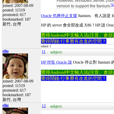
However, Windows Server 2008 R
[
1
joined: 2007-08-09
version to support the Itanium.
posted: 11519
promoted: 617
Oracle 也將停止支援
Itanium. 有人說是 It
bookmarked: 187
新竹, 台灣
HP 的 server 會全部改成 X86 ? HP 說
覺得Android中文輸入法(注音、倉頡)不易
覺得鬧鐘/行事曆有改進的空間？
edited: 1
eliu
11
subject:
HP 控告 Oracle 說
Oracle 停止對 Itan
覺得Android中文輸入法(注音、倉頡)不易
覺得鬧鐘/行事曆有改進的空間？
joined: 2007-08-09
posted: 11519
promoted: 617
bookmarked: 187
新竹, 台灣
eliu
12
subject: