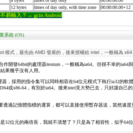
8 bytes
times of day only
00:00:00.00
12 bytes
times of day only, with time zone
00:00:00.00+12
輸入？→ gcin Android
的作業系統 (OS)
it 模式，最先由 AMD 發展的，後來授權給 intel，一般稱為 x64 o
有合作開發64bit的處理器itenium，一般稱為ia64。但很不幸的i
，結果幾乎沒有人用。
理器，採用的指令集可以同時相容在64位元模式下執行ia32的
MD64或x86-64，有別於ia64。後來intel見大勢已去，只
許多原本要透過記憶體指標的運算，都可以直接使用暫存器送，當然
是32位元的兩倍長，我就不清楚了？只是為了相容性，似乎64位