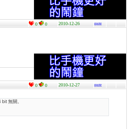
2010-12-26
quote
0
0
2010-12-27
quote
0
0
 bit 無關。