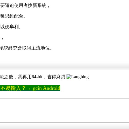
，要逼迫使用者換新系統，
這種思維配合。
新以便牟利。
似，
位元系統終究會取得主流地位。
主流之後，我再用64-bit，省得麻煩
輸入？→ gcin Android