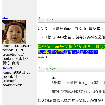
eliu
3
subject:
UNIX 上只是把 time_t 由 32-bit 轉換成 
time_t 換成64-bit之後，儲存的資料也
joined: 2007-08-09
覺得Android中文輸入法(注音、倉頡)不易
posted: 11519
覺得鬧鐘/行事曆有改進的空間？
promoted: 617
edited: 1
bookmarked: 187
新竹, 台灣
swwei
4
subject:
joined: 2009-11-25
posted: 51
eliu
promoted:
UNIX 上只是把 time_t 由 32-b
bookmarked:
time_t 換成64-bit之後，儲
個人認為電腦系統CUP從32位元演進到