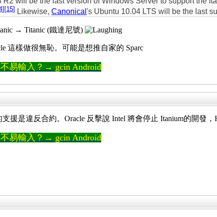
2 will be the last version of Windows Server to support the I
4
]
[
15
]
Likewise,
Canonical
's Ubuntu 10.04 LTS will be the last 
anic → Titanic (鐵達尼號)
 Oracle 這樣做很無恥。可能是想推自家的 Sparc
輸入？→ gcin Android
ium 的支援是違反合約。Oracle 反擊說 Intel 將會停止 Itanium
輸入？→ gcin Android