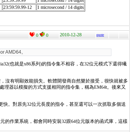
23:59:59.99
1 microsecond / 14 digits
23:59:59.99-12
1 microsecond / 14 digits
2010-12-28
0
0
quote
r AMD64。
a64與ia32(也就是x86系列)的指令集不相容，在32位元模式下還得犧
軟體，沒有明顯效能損失。軟體開發商自然樂於接受，很快就被多
好讓自己的處理器以模擬的方式支援相同的指令集，稱為EM64t。後來又
速度更快。對原先32位元長度的指令，甚至還可以一次抓取多個送
元的作業系統，都會同時安裝32跟64位元版本的函式庫，這樣