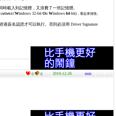
t & 64-bit 同時載入到記憶體，又浪費了一些記憶體。
W
indows 32-bit
O
n
W
indows
64
-bit)
sWOW64(
，看起來很怪。
 ，必須經過簽名認證才可以執行。否則必須用 Driver Signature
2010-12-26
quote
0
0