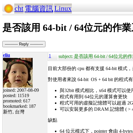
cht
Linux
電腦資訊
是否該用 64-bit / 64位元的作業系統
----------- Reply -----------
eliu
1
subject: 是否該用 64-bit / 64位元的作
目前大部份的 cpu 都有支援 64-bit 模式
對使用者來說 64-bit OS + 64 bit 
joined: 2007-08-09
與32bit 模式相比，x64 模式可以使
posted: 11519
程式有用到 64位元的運算會更快
promoted: 617
程式可用的虛擬記憶體可以超過 2G o
bookmarked: 187
可以安裝更多的 DRAM 記憶體 ( > 4
新竹, 台灣
缺點
64 位元模式下，pointer 會由 