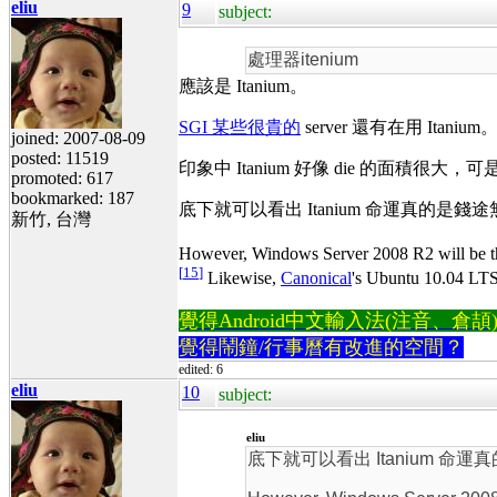
eliu
9
subject:
處理器itenium
應該是 Itanium。
SGI 某些很貴的
server 還有在用 Itanium
joined: 2007-08-09
posted: 11519
印象中 Itanium 好像 die 的面積很
promoted: 617
bookmarked: 187
底下就可以看出 Itanium 命運真的是錢
新竹, 台灣
However, Windows Server 2008 R2 will be the
[
15
]
Likewise,
Canonical
's Ubuntu 10.04 LTS 
覺得Android中文輸入法(注音、倉頡)不易
覺得鬧鐘/行事曆有改進的空間？
edited: 6
eliu
10
subject:
eliu
底下就可以看出 Itanium 命