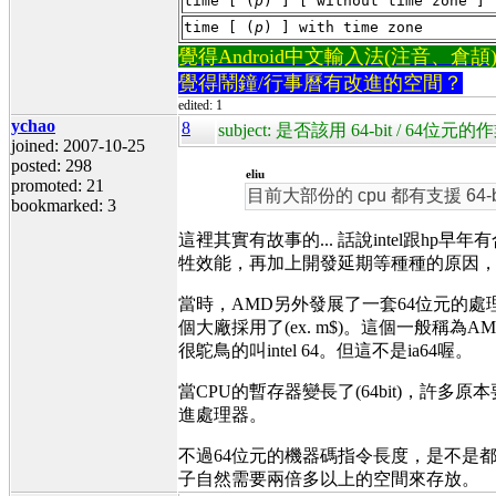
time [ (
p
) ] [ without time zone ]
time [ (
p
) ] with time zone
覺得Android中文輸入法(注音、倉頡)不易
覺得鬧鐘/行事曆有改進的空間？
edited: 1
ychao
8
subject: 是否該用 64-bit / 64位元
joined: 2007-10-25
posted: 298
eliu
promoted: 21
目前大部份的 cpu 都有支援 64-b
bookmarked: 3
這裡其實有故事的... 話說intel跟hp早年
牲效能，再加上開發延期等種種的原因
當時，AMD另外發展了一套64位元的處
個大廠採用了(ex. m$)。這個一般稱為A
很鴕鳥的叫intel 64。但這不是ia64喔。
當CPU的暫存器變長了(64bit)，
進處理器。
不過64位元的機器碼指令長度，是不是都
子自然需要兩倍多以上的空間來存放。