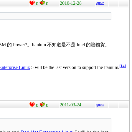
2010-12-28
quote
0
0
M 的 Power?。Itanium 不知道是不是 Intel 的賠錢貨。
[
14
]
Enterprise Linux
5 will be the last version to support the Itanium.
2011-03-24
quote
0
0