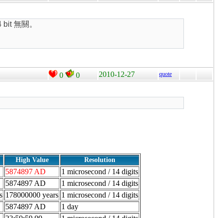
 bit 無關。
2010-12-27
quote
0
0
High Value
Resolution
5874897 AD
1 microsecond / 14 digits
5874897 AD
1 microsecond / 14 digits
s
178000000 years
1 microsecond / 14 digits
5874897 AD
1 day