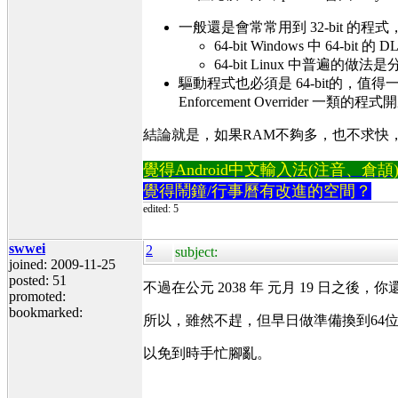
一般還是會常常用到 32-bit 的程式，所以還
64-bit Windows 中 64-bit 的 
64-bit Linux 中普遍的做法是分別用 64-b
驅動程式也必須是 64-bit的，值得一提的是 
Enforcement Overrider 一
結論就是，如果RAM不夠多，也不求快，沒有
覺得Android中文輸入法(注音、倉頡)不易
覺得鬧鐘/行事曆有改進的空間？
edited: 5
swwei
2
subject:
joined: 2009-11-25
posted: 51
不過在公元 2038 年 元月 19 日之後
promoted:
bookmarked:
所以，雖然不趕，但早日做準備換到64
以免到時手忙腳亂。