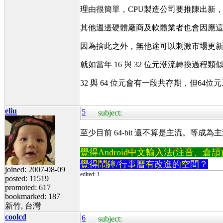
理由很簡單，CPU製造公司要推陳出新
其他週邊硬體廠商及軟體業者也會因應
因為捨此之外，無他途可以刺激市場更
就如當年 16 與 32 位元潮流轉換過程類
32 與 64 位元會有一段共存期，但64
eliu
5
subject:
至少目前 64-bit 還不算是主流。等成為
覺得Android中文輸入法(注音、倉頡)不易
覺得鬧鐘/行事曆有改進的空間？
joined: 2007-08-09
edited: 1
posted: 11519
promoted: 617
bookmarked: 187
新竹, 台灣
coolcd
6
subject: