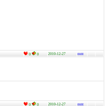
2010-12-27
quote
0
0
2010-12-27
quote
0
0