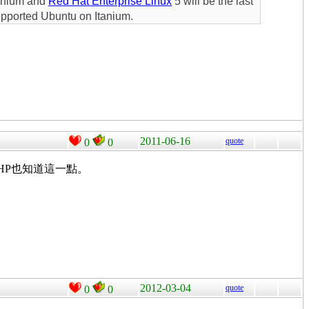
tanium and
Red Hat Enterprise Linux
5 will be the last
supported Ubuntu on Itanium.
2011-06-16
quote
0
0
的開發，HP也知道這一點。
2012-03-04
quote
0
0