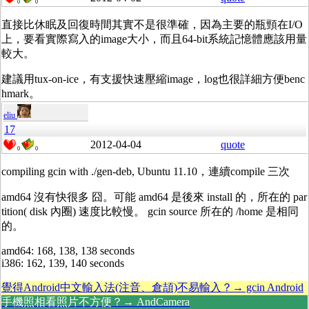
0
0
直接比休眠及回復時間其實不是很準確，因為主要的瓶頸在I/O
上，要看實際寫入的image大小，而且64-bit系統記憶體應該用量
較大。
建議用tux-on-ice，有支援快速壓縮image，log也很詳細方便benc
hmark。
eliu
17
2012-04-04
quote
0
0
compiling gcin with ./gen-deb, Ubuntu 11.10，連續compile 三次
amd64 沒有快很多 囧。可能 amd64 是後來 install 的，所在的 par
tition( disk 內圈) 速度比較慢。 gcin source 所在的 /home 是相同
的。
amd64: 168, 138, 138 seconds
i386: 162, 139, 140 seconds
覺得Android中文輸入法(注音、倉頡)不易輸入？→ gcin Android
手機照相看照片不方便？→ AndCamera