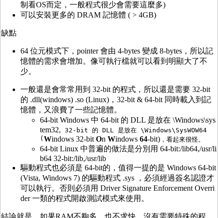
制看OS而定，一般程式很少會需要這麼多)
可以安裝更多的 DRAM 記憶體 ( > 4GB)
缺點
64 位元模式下，pointer 會由 4-bytes 變成 8-bytes，所以記
憶體的需求會增加。像可執行檔就可以看到明顯大了不
少。
一般還是會常常用到 32-bit 的程式，所以還是需要 32-bit
的 .dll(windows) .so (Linux)，32-bit & 64-bit 同時載入到記
憶體，又浪費了一些記憶體。
64-bit Windows 中 64-bit 的 DLL 是放在 \Windows\sys
tem32,
32-bit 的 DLL 是放在 \Windows\SysWOW64
(
W
indows 32-bit
O
n
W
indows
64
-bit)
，看起來很怪。
64-bit Linux 中普遍的做法是分別用 64-bit:/lib64,/usr/li
b64 32-bit:/lib,/usr/lib
驅動程式也必須是 64-bit的，值得一提的是 Windows 64-bit
(Vista, Windows 7) 的驅動程式 .sys ，必須經過簽名認證才
可以執行。否則必須用 Driver Signature Enforcement Overri
der 一類的程式開啟測試模式來使用。
結論就是，如果RAM不夠多，也不求快，沒有需要特殊的程