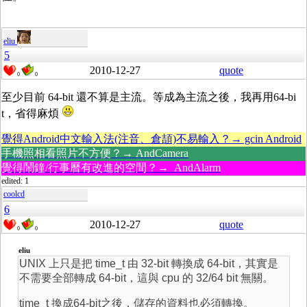
eliu
5
2010-12-27
quote
0
0
至少目前 64-bit 還不算是主流。等成為主流之後，我再用64-bi
t，省得麻煩
覺得Android中文輸入法(注音、倉頡)不易輸入？→ gcin Android
手機照相看照片不方便？→ AndCamera
覺得鬧鐘/行事曆有改進的空間？→ AndAlarm
edited: 1
coolcd
6
2010-12-27
quote
0
0
eliu
UNIX 上只是把 time_t 由 32-bit 轉換成 64-bit，其實是
不需要全部轉成 64-bit，這與 cpu 的 32/64 bit 無關。
time_t 換成64-bit之後，儲存的資料也必須轉換。