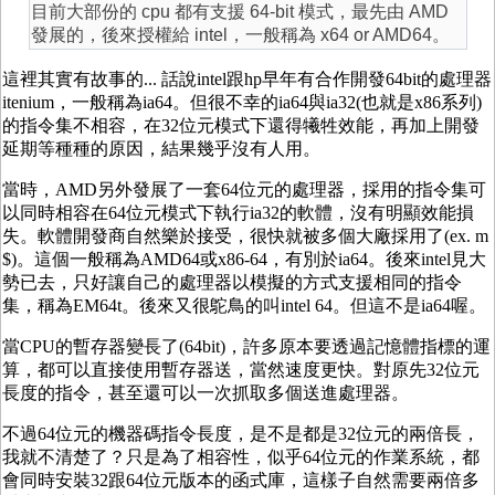
目前大部份的 cpu 都有支援 64-bit 模式，最先由 AMD
發展的，後來授權給 intel，一般稱為 x64 or AMD64。
這裡其實有故事的... 話說intel跟hp早年有合作開發64bit的處理器
itenium，一般稱為ia64。但很不幸的ia64與ia32(也就是x86系列)
的指令集不相容，在32位元模式下還得犧牲效能，再加上開發
延期等種種的原因，結果幾乎沒有人用。
當時，AMD另外發展了一套64位元的處理器，採用的指令集可
以同時相容在64位元模式下執行ia32的軟體，沒有明顯效能損
失。軟體開發商自然樂於接受，很快就被多個大廠採用了(ex. m
$)。這個一般稱為AMD64或x86-64，有別於ia64。後來intel見大
勢已去，只好讓自己的處理器以模擬的方式支援相同的指令
集，稱為EM64t。後來又很鴕鳥的叫intel 64。但這不是ia64喔。
當CPU的暫存器變長了(64bit)，許多原本要透過記憶體指標的運
算，都可以直接使用暫存器送，當然速度更快。對原先32位元
長度的指令，甚至還可以一次抓取多個送進處理器。
不過64位元的機器碼指令長度，是不是都是32位元的兩倍長，
我就不清楚了？只是為了相容性，似乎64位元的作業系統，都
會同時安裝32跟64位元版本的函式庫，這樣子自然需要兩倍多