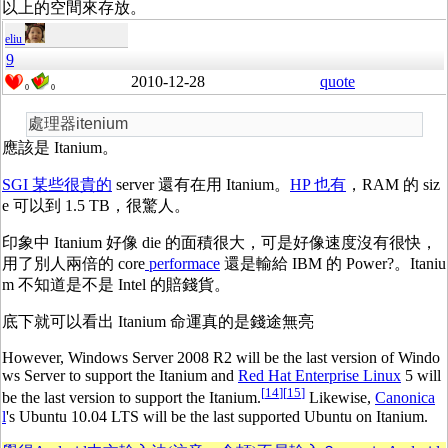
以上的空間來存放。
eliu
9
2010-12-28
quote
0
0
處理器itenium
應該是 Itanium。
SGI 某些很貴的
server 還有在用 Itanium。
HP 也有
，RAM 的 siz
e 可以到 1.5 TB，很驚人。
印象中 Itanium 好像 die 的面積很大，可是好像速度沒有很快，
用了別人兩倍的 core
performace
還是輸給 IBM 的 Power?。Itaniu
m 不知道是不是 Intel 的賠錢貨。
底下就可以看出 Itanium 命運真的是錢途無亮
However, Windows Server 2008 R2 will be the last version of Windo
ws Server to support the Itanium and
Red Hat Enterprise Linux
5 will
[
14
]
[
15
]
be the last version to support the Itanium.
Likewise,
Canonica
l
's Ubuntu 10.04 LTS will be the last supported Ubuntu on Itanium.