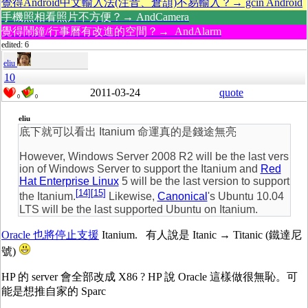
覺得Android中文輸入法(注音、倉頡)不易輸入？→ gcin Android
手機照相看照片不方便？→ AndCamera
覺得鬧鐘/行事曆有改進的空間？→ AndAlarm
edited: 6
eliu
10
2011-03-24
quote
0
0
eliu
底下就可以看出 Itanium 命運真的是錢途無亮
However, Windows Server 2008 R2 will be the last vers
ion of Windows Server to support the Itanium and
Red
Hat Enterprise Linux
5 will be the last version to support
[
14
]
[
15
]
the Itanium.
Likewise,
Canonical
's Ubuntu 10.04
LTS will be the last supported Ubuntu on Itanium.
Oracle 也將停止支援
Itanium. 有人說是 Itanic → Titanic (鐵達尼
號)
HP 的 server 會全部改成 X86 ? HP 說 Oracle 這樣做很無恥。可
能是想推自家的 Sparc