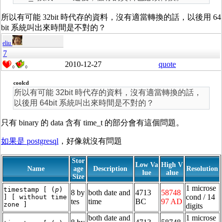
所以有可能 32bit 時代存的資料，沒有適當轉換的話，以後用 64
bit 系統叫出來時間是不對的？
eliu
7
2010-12-27
quote
0
0
coolcd
所以有可能 32bit 時代存的資料，沒有適當轉換的話，
以後用 64bit 系統叫出來時間是不對的？
只有 binary 的 data 含有 time_t 的部分會有這個問題。
如果是 postgresql
，好像就沒有問題
Stor
Low Va
High V
Name
age
Description
Resolution
lue
alue
Size
1 microse
timestamp [ (
p
)
8 by
both date and
4713
58748
cond / 14
] [ without time
tes
time
BC
97 AD
zone ]
digits
both date and
1 microse