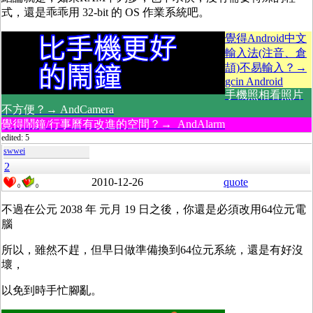
式，還是乖乖用 32-bit 的 OS 作業系統吧。
覺得Android中文
輸入法(注音、倉
頡)不易輸入？→
gcin Android
手機照相看照片
不方便？→ AndCamera
覺得鬧鐘/行事曆有改進的空間？→ AndAlarm
edited: 5
swwei
2
2010-12-26
quote
0
0
不過在公元 2038 年 元月 19 日之後，你還是必須改用64位元電
腦
所以，雖然不趕，但早日做準備換到64位元系統，還是有好沒
壞，
以免到時手忙腳亂。