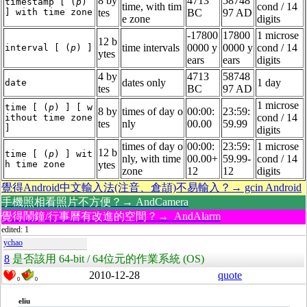
8 by
4713
58748
timestamp [ (
p
)
time, with tim
cond / 14
] with time zone
tes
BC
97 AD
e zone
digits
-17800
17800
1 microse
12 b
time intervals
0000 y
0000 y
cond / 14
interval [ (
p
) ]
ytes
ears
ears
digits
4 by
4713
58748
dates only
1 day
date
tes
BC
97 AD
1 microse
time [ (
p
) ] [ w
8 by
times of day o
00:00:
23:59:
cond / 14
ithout time zone
tes
nly
00.00
59.99
]
digits
times of day o
00:00:
23:59:
1 microse
12 b
time [ (
p
) ] wit
nly, with time
00.00+
59.99-
cond / 14
h time zone
ytes
zone
12
12
digits
覺得Android中文輸入法(注音、倉頡)不易輸入？→ gcin Android
手機照相看照片不方便？→ AndCamera
覺得鬧鐘/行事曆有改進的空間？→ AndAlarm
edited: 1
ychao
8
是否該用 64-bit / 64位元的作業系統 (OS)
2010-12-28
quote
0
0
eliu