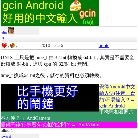
eliu
3
2010-12-26
quote
0
0
UNIX 上只是把 time_t 由 32-bit 轉換成 64-bit，其實是不需要全
部轉成 64-bit，這與 cpu 的 32/64 bit 無關。
time_t 換成64-bit之後，儲存的資料也必須轉換。
覺得Android中文
輸入法(注音、倉
頡)不易輸入？→
gcin Android
手機照相看照片
不方便？→ AndCamera
覺得鬧鐘/行事曆有改進的空間？→ AndAlarm
edited: 1
swwei