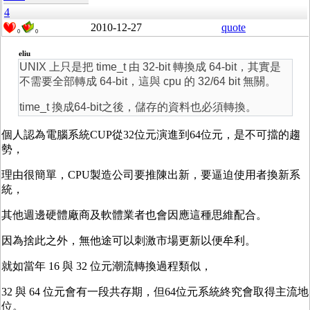
4
2010-12-27
quote
0
0
eliu
UNIX 上只是把 time_t 由 32-bit 轉換成 64-bit，其實是
不需要全部轉成 64-bit，這與 cpu 的 32/64 bit 無關。
time_t 換成64-bit之後，儲存的資料也必須轉換。
個人認為電腦系統CUP從32位元演進到64位元，是不可擋的趨
勢，
理由很簡單，CPU製造公司要推陳出新，要逼迫使用者換新系
統，
其他週邊硬體廠商及軟體業者也會因應這種思維配合。
因為捨此之外，無他途可以刺激市場更新以便牟利。
就如當年 16 與 32 位元潮流轉換過程類似，
32 與 64 位元會有一段共存期，但64位元系統終究會取得主流地
位。