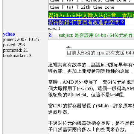
time [ (
p
) ] [ without time zone ]
time [ (
p
) ] with time zone
覺得Android中文輸入法(注音、倉頡)不易
覺得鬧鐘/行事曆有改進的空間？
edited: 1
ychao
8
subject: 是否該用 64-bit / 64位元
joined: 2007-10-25
posted: 298
eliu
promoted: 21
目前大部份的 cpu 都有支援 64-b
bookmarked: 3
這裡其實有故事的... 話說intel跟hp早年
牲效能，再加上開發延期等種種的原因
當時，AMD另外發展了一套64位元的處
個大廠採用了(ex. m$)。這個一般稱為A
很鴕鳥的叫intel 64。但這不是ia64喔。
當CPU的暫存器變長了(64bit)，
進處理器。
不過64位元的機器碼指令長度，是不是都
子自然需要兩倍多以上的空間來存放。