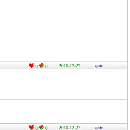
2010-12-27
quote
0
0
2010-12-27
quote
0
0