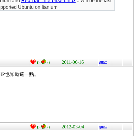
tanium and
Red Hat Enterprise Linux
5 will be the last
supported Ubuntu on Itanium.
2011-06-16
quote
0
0
的開發，HP也知道這一點。
2012-03-04
quote
0
0