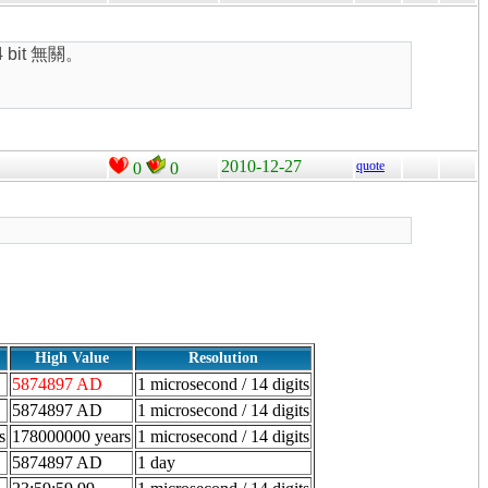
 bit 無關。
2010-12-27
quote
0
0
High Value
Resolution
5874897 AD
1 microsecond / 14 digits
5874897 AD
1 microsecond / 14 digits
s
178000000 years
1 microsecond / 14 digits
5874897 AD
1 day