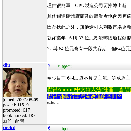
理由很簡單，CPU製造公司要推陳出新
其他週邊硬體廠商及軟體業者也會因應
因為捨此之外，無他途可以刺激市場更
就如當年 16 與 32 位元潮流轉換過程類
32 與 64 位元會有一段共存期，但64
eliu
5
subject:
至少目前 64-bit 還不算是主流。等成為
覺得Android中文輸入法(注音、倉頡)不易
覺得鬧鐘/行事曆有改進的空間？
joined: 2007-08-09
edited: 1
posted: 11519
promoted: 617
bookmarked: 187
新竹, 台灣
coolcd
6
subject: