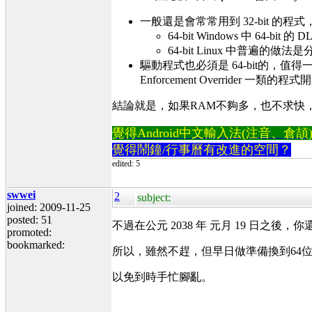
一般還是會常常用到 32-bit 的程式，所以還
64-bit Windows 中 64-bit 的 
64-bit Linux 中普遍的做法是分別用 64-b
驅動程式也必須是 64-bit的，值得一提的是 
Enforcement Overrider 一
結論就是，如果RAM不夠多，也不求快，沒有
覺得Android中文輸入法(注音、倉頡)不易
覺得鬧鐘/行事曆有改進的空間？
edited: 5
swwei
2
subject:
joined: 2009-11-25
posted: 51
不過在公元 2038 年 元月 19 日之後
promoted:
bookmarked:
所以，雖然不趕，但早日做準備換到64
以免到時手忙腳亂。