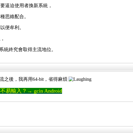
，要逼迫使用者換新系統，
這種思維配合。
新以便牟利。
似，
位元系統終究會取得主流地位。
主流之後，我再用64-bit，省得麻煩
輸入？→ gcin Android