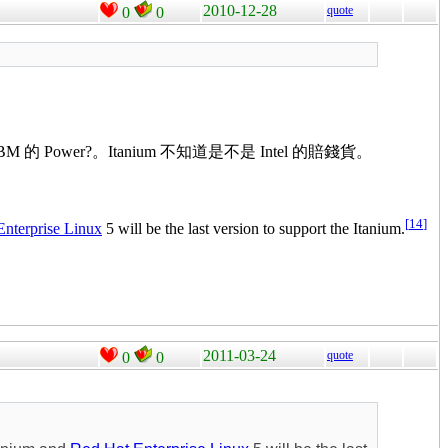
2010-12-28
quote
0
0
M 的 Power?。Itanium 不知道是不是 Intel 的賠錢貨。
[
14
]
Enterprise Linux
5 will be the last version to support the Itanium.
2011-03-24
quote
0
0