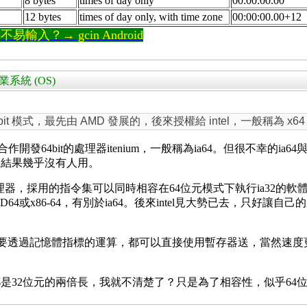
8 bytes
times of day only
00:00:00.00
12 bytes
times of day only, with time zone
00:00:00.00+12
輸入？→ gcin Android
的作業系統 (OS)
it 模式，最先由 AMD 發展的，後來授權給 intel，一般稱為 x64 o
有合作開發64bit的處理器itenium，一般稱為ia64。但很不幸的i
，結果幾乎沒有人用。
理器，採用的指令集可以同時相容在64位元模式下執行ia32的
MD64或x86-64，有別於ia64。後來intel見大勢已去，只
許多原本要透過記憶體指標的運算，都可以直接使用暫存器送，當然
是32位元的兩倍長，我就不清楚了？只是為了相容性，似乎64位