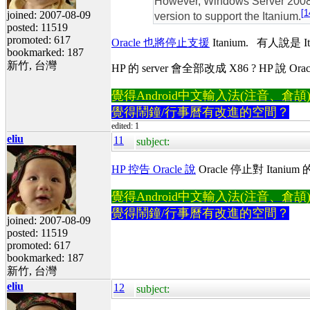
However, Windows Server 2008 R
[
1
joined: 2007-08-09
version to support the Itanium.
posted: 11519
promoted: 617
Oracle 也將停止支援
Itanium. 有人說是 It
bookmarked: 187
新竹, 台灣
HP 的 server 會全部改成 X86 ? HP 說
覺得Android中文輸入法(注音、倉頡)不易
覺得鬧鐘/行事曆有改進的空間？
edited: 1
eliu
11
subject:
HP 控告 Oracle 說
Oracle 停止對 Itan
覺得Android中文輸入法(注音、倉頡)不易
覺得鬧鐘/行事曆有改進的空間？
joined: 2007-08-09
posted: 11519
promoted: 617
bookmarked: 187
新竹, 台灣
eliu
12
subject: