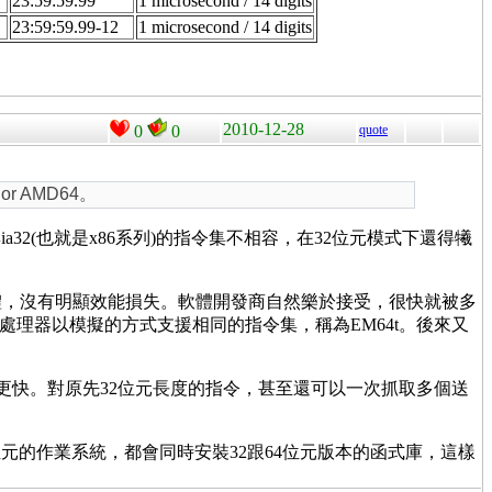
23:59:59.99
1 microsecond / 14 digits
23:59:59.99-12
1 microsecond / 14 digits
2010-12-28
0
0
quote
r AMD64。
a64與ia32(也就是x86系列)的指令集不相容，在32位元模式下還得犧
軟體，沒有明顯效能損失。軟體開發商自然樂於接受，很快就被多
好讓自己的處理器以模擬的方式支援相同的指令集，稱為EM64t。後來又
速度更快。對原先32位元長度的指令，甚至還可以一次抓取多個送
元的作業系統，都會同時安裝32跟64位元版本的函式庫，這樣