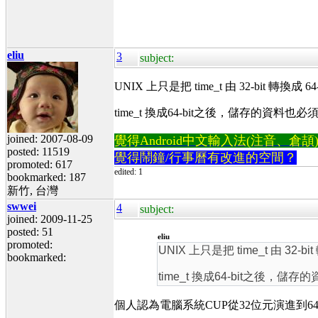
eliu
3
subject:
UNIX 上只是把 time_t 由 32-bit 轉換成 
time_t 換成64-bit之後，儲存的資料也
joined: 2007-08-09
覺得Android中文輸入法(注音、倉頡)不易
posted: 11519
覺得鬧鐘/行事曆有改進的空間？
promoted: 617
edited: 1
bookmarked: 187
新竹, 台灣
swwei
4
subject:
joined: 2009-11-25
posted: 51
eliu
promoted:
UNIX 上只是把 time_t 由 32-b
bookmarked:
time_t 換成64-bit之後，儲
個人認為電腦系統CUP從32位元演進到