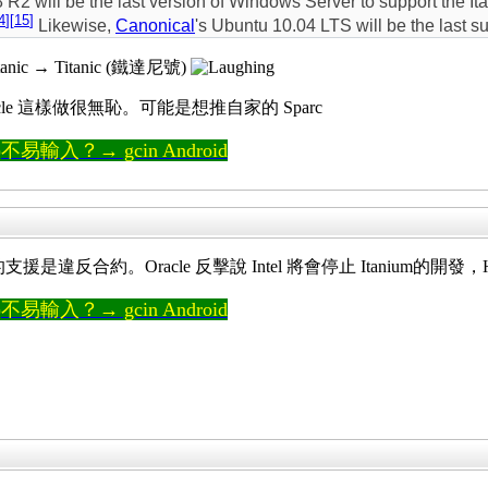
2 will be the last version of Windows Server to support the I
4
]
[
15
]
Likewise,
Canonical
's Ubuntu 10.04 LTS will be the last 
anic → Titanic (鐵達尼號)
 Oracle 這樣做很無恥。可能是想推自家的 Sparc
輸入？→ gcin Android
ium 的支援是違反合約。Oracle 反擊說 Intel 將會停止 Itanium
輸入？→ gcin Android