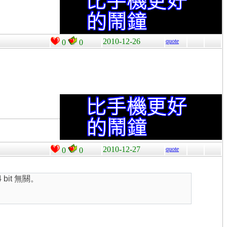
2010-12-26
quote
0
0
2010-12-27
quote
0
0
 bit 無關。