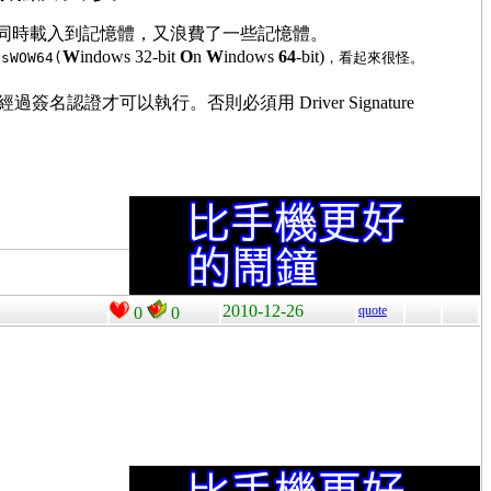
t & 64-bit 同時載入到記憶體，又浪費了一些記憶體。
W
indows 32-bit
O
n
W
indows
64
-bit)
sWOW64(
，看起來很怪。
 ，必須經過簽名認證才可以執行。否則必須用 Driver Signature
2010-12-26
quote
0
0