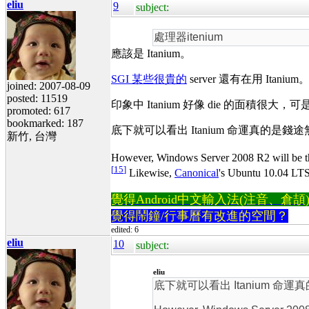
eliu
9
subject:
處理器itenium
應該是 Itanium。
SGI 某些很貴的
server 還有在用 Itanium
joined: 2007-08-09
posted: 11519
印象中 Itanium 好像 die 的面積很
promoted: 617
bookmarked: 187
底下就可以看出 Itanium 命運真的是錢
新竹, 台灣
However, Windows Server 2008 R2 will be the
[
15
]
Likewise,
Canonical
's Ubuntu 10.04 LTS 
覺得Android中文輸入法(注音、倉頡)不易
覺得鬧鐘/行事曆有改進的空間？
edited: 6
eliu
10
subject:
eliu
底下就可以看出 Itanium 命