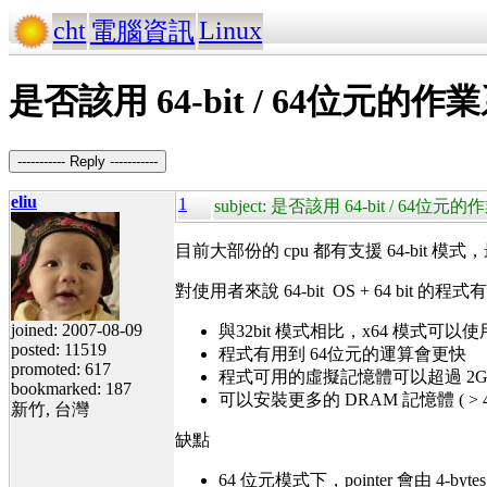
cht
Linux
電腦資訊
是否該用 64-bit / 64位元的作業系統
----------- Reply -----------
eliu
1
subject: 是否該用 64-bit / 64位元的作
目前大部份的 cpu 都有支援 64-bit 模式
對使用者來說 64-bit OS + 64 bit 
joined: 2007-08-09
與32bit 模式相比，x64 模式可以使
posted: 11519
程式有用到 64位元的運算會更快
promoted: 617
程式可用的虛擬記憶體可以超過 2G o
bookmarked: 187
可以安裝更多的 DRAM 記憶體 ( > 4
新竹, 台灣
缺點
64 位元模式下，pointer 會由 