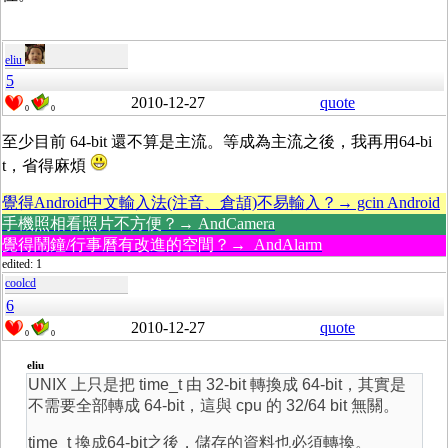
eliu
5
2010-12-27
quote
0
0
至少目前 64-bit 還不算是主流。等成為主流之後，我再用64-bi
t，省得麻煩
覺得Android中文輸入法(注音、倉頡)不易輸入？→ gcin Android
手機照相看照片不方便？→ AndCamera
覺得鬧鐘/行事曆有改進的空間？→ AndAlarm
edited: 1
coolcd
6
2010-12-27
quote
0
0
eliu
UNIX 上只是把 time_t 由 32-bit 轉換成 64-bit，其實是
不需要全部轉成 64-bit，這與 cpu 的 32/64 bit 無關。
time_t 換成64-bit之後，儲存的資料也必須轉換。