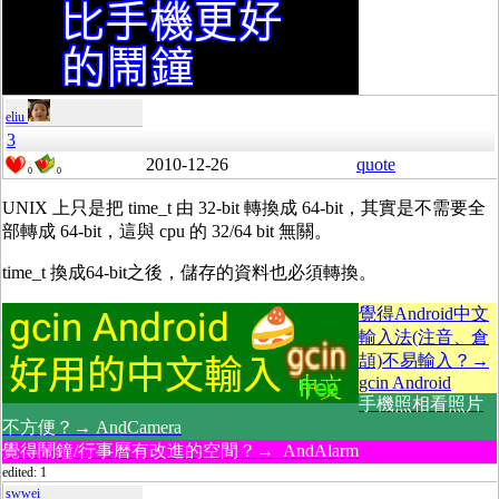
eliu
3
2010-12-26
quote
0
0
UNIX 上只是把 time_t 由 32-bit 轉換成 64-bit，其實是不需要全
部轉成 64-bit，這與 cpu 的 32/64 bit 無關。
time_t 換成64-bit之後，儲存的資料也必須轉換。
覺得Android中文
輸入法(注音、倉
頡)不易輸入？→
gcin Android
手機照相看照片
不方便？→ AndCamera
覺得鬧鐘/行事曆有改進的空間？→ AndAlarm
edited: 1
swwei