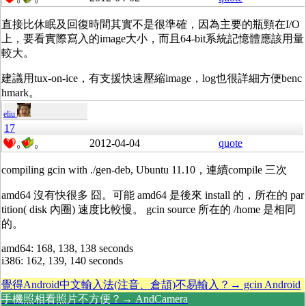
0
0
直接比休眠及回復時間其實不是很準確，因為主要的瓶頸在I/O
上，要看實際寫入的image大小，而且64-bit系統記憶體應該用量
較大。
建議用tux-on-ice，有支援快速壓縮image，log也很詳細方便benc
hmark。
eliu
17
2012-04-04
quote
0
0
compiling gcin with ./gen-deb, Ubuntu 11.10，連續compile 三次
amd64 沒有快很多 囧。可能 amd64 是後來 install 的，所在的 par
tition( disk 內圈) 速度比較慢。 gcin source 所在的 /home 是相同
的。
amd64: 168, 138, 138 seconds
i386: 162, 139, 140 seconds
覺得Android中文輸入法(注音、倉頡)不易輸入？→ gcin Android
手機照相看照片不方便？→ AndCamera