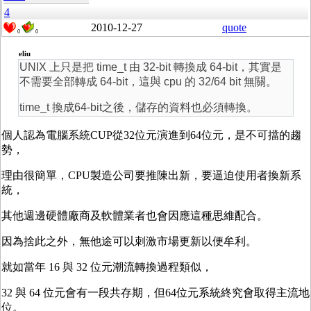
4
2010-12-27
quote
0
0
eliu
UNIX 上只是把 time_t 由 32-bit 轉換成 64-bit，其實是
不需要全部轉成 64-bit，這與 cpu 的 32/64 bit 無關。
time_t 換成64-bit之後，儲存的資料也必須轉換。
個人認為電腦系統CUP從32位元演進到64位元，是不可擋的趨
勢，
理由很簡單，CPU製造公司要推陳出新，要逼迫使用者換新系
統，
其他週邊硬體廠商及軟體業者也會因應這種思維配合。
因為捨此之外，無他途可以刺激市場更新以便牟利。
就如當年 16 與 32 位元潮流轉換過程類似，
32 與 64 位元會有一段共存期，但64位元系統終究會取得主流地
位。