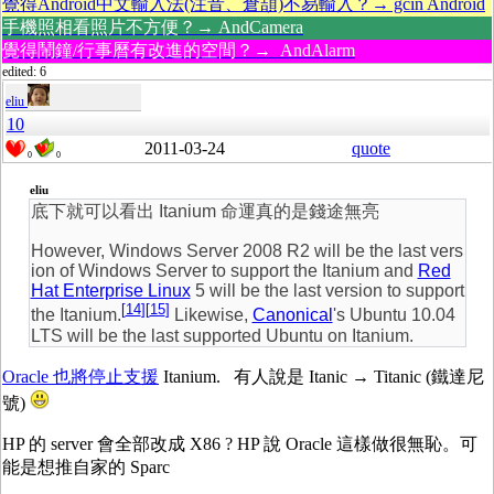
覺得Android中文輸入法(注音、倉頡)不易輸入？→ gcin Android
手機照相看照片不方便？→ AndCamera
覺得鬧鐘/行事曆有改進的空間？→ AndAlarm
edited: 6
eliu
10
2011-03-24
quote
0
0
eliu
底下就可以看出 Itanium 命運真的是錢途無亮
However, Windows Server 2008 R2 will be the last vers
ion of Windows Server to support the Itanium and
Red
Hat Enterprise Linux
5 will be the last version to support
[
14
]
[
15
]
the Itanium.
Likewise,
Canonical
's Ubuntu 10.04
LTS will be the last supported Ubuntu on Itanium.
Oracle 也將停止支援
Itanium. 有人說是 Itanic → Titanic (鐵達尼
號)
HP 的 server 會全部改成 X86 ? HP 說 Oracle 這樣做很無恥。可
能是想推自家的 Sparc