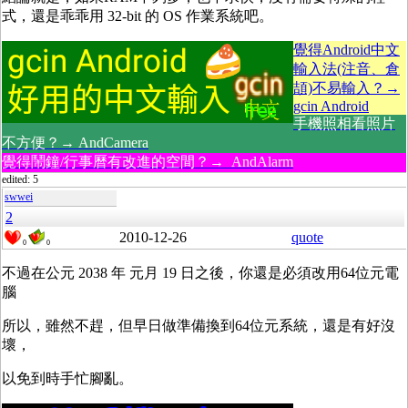
式，還是乖乖用 32-bit 的 OS 作業系統吧。
覺得Android中文
輸入法(注音、倉
頡)不易輸入？→
gcin Android
手機照相看照片
不方便？→ AndCamera
覺得鬧鐘/行事曆有改進的空間？→ AndAlarm
edited: 5
swwei
2
2010-12-26
quote
0
0
不過在公元 2038 年 元月 19 日之後，你還是必須改用64位元電
腦
所以，雖然不趕，但早日做準備換到64位元系統，還是有好沒
壞，
以免到時手忙腳亂。