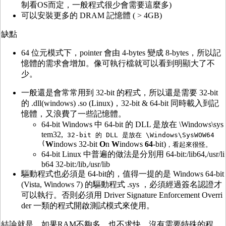
制看OS而定，一般程式很少會需要這麼多)
可以安裝更多的 DRAM 記憶體 ( > 4GB)
缺點
64 位元模式下，pointer 會由 4-bytes 變成 8-bytes，所以記
憶體的需求會增加。像可執行檔就可以看到明顯大了不
少。
一般還是會常常用到 32-bit 的程式，所以還是需要 32-bit
的 .dll(windows) .so (Linux)，32-bit & 64-bit 同時載入到記
憶體，又浪費了一些記憶體。
64-bit Windows 中 64-bit 的 DLL 是放在 \Windows\sys
tem32,
32-bit 的 DLL 是放在 \Windows\SysWOW64
(
W
indows 32-bit
O
n
W
indows
64
-bit)
，看起來很怪。
64-bit Linux 中普遍的做法是分別用 64-bit:/lib64,/usr/li
b64 32-bit:/lib,/usr/lib
驅動程式也必須是 64-bit的，值得一提的是 Windows 64-bit
(Vista, Windows 7) 的驅動程式 .sys ，必須經過簽名認證才
可以執行。否則必須用 Driver Signature Enforcement Overri
der 一類的程式開啟測試模式來使用。
結論就是，如果RAM不夠多，也不求快，沒有需要特殊的程