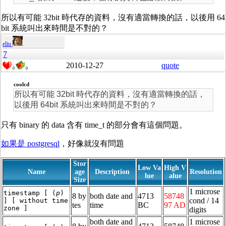
所以有可能 32bit 時代存的資料，沒有適當轉換的話，以後用 64
bit 系統叫出來時間是不對的？
eliu
7
2010-12-27
quote
0
0
coolcd
所以有可能 32bit 時代存的資料，沒有適當轉換的話，
以後用 64bit 系統叫出來時間是不對的？
只有 binary 的 data 含有 time_t 的部分會有這個問題。
如果是 postgresql
，好像就沒有問題
Stor
Low Va
High V
Name
age
Description
Resolution
lue
alue
Size
1 microse
timestamp [ (
p
)
8 by
both date and
4713
58748
cond / 14
] [ without time
tes
time
BC
97 AD
zone ]
digits
both date and
1 microse