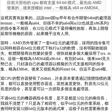
目前大部份的 cpu 都有支援 64-bit 模式，最先由 AMD
發展的，後來授權給 intel，一般稱為 x64 or AMD64。
這裡其實有故事的... 話說intel跟hp早年有合作開發64bit的處理器
itenium，一般稱為ia64。但很不幸的ia64與ia32(也就是x86系列)
的指令集不相容，在32位元模式下還得犧牲效能，再加上開發
延期等種種的原因，結果幾乎沒有人用。
當時，AMD另外發展了一套64位元的處理器，採用的指令集可
以同時相容在64位元模式下執行ia32的軟體，沒有明顯效能損
失。軟體開發商自然樂於接受，很快就被多個大廠採用了(ex. m
$)。這個一般稱為AMD64或x86-64，有別於ia64。後來intel見大
勢已去，只好讓自己的處理器以模擬的方式支援相同的指令
集，稱為EM64t。後來又很鴕鳥的叫intel 64。但這不是ia64喔。
當CPU的暫存器變長了(64bit)，許多原本要透過記憶體指標的運
算，都可以直接使用暫存器送，當然速度更快。對原先32位元
長度的指令，甚至還可以一次抓取多個送進處理器。
不過64位元的機器碼指令長度，是不是都是32位元的兩倍長，
我就不清楚了？只是為了相容性，似乎64位元的作業系統，都
會同時安裝32跟64位元版本的函式庫，這樣子自然需要兩倍多