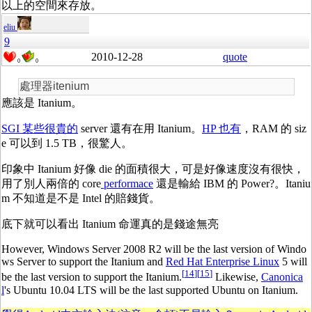
以上的空間來存放。
eliu
9
2010-12-28
quote
0
0
處理器itenium
應該是 Itanium。
SGI 某些很貴的
server 還有在用 Itanium。
HP 也有
，RAM 的 siz
e 可以到 1.5 TB，很驚人。
印象中 Itanium 好像 die 的面積很大，可是好像速度沒有很快，
用了別人兩倍的 core
performace
還是輸給 IBM 的 Power?。Itaniu
m 不知道是不是 Intel 的賠錢貨。
底下就可以看出 Itanium 命運真的是錢途無亮
However, Windows Server 2008 R2 will be the last version of Windo
ws Server to support the Itanium and
Red Hat Enterprise Linux
5 will
[
14
]
[
15
]
be the last version to support the Itanium.
Likewise,
Canonica
l
's Ubuntu 10.04 LTS will be the last supported Ubuntu on Itanium.