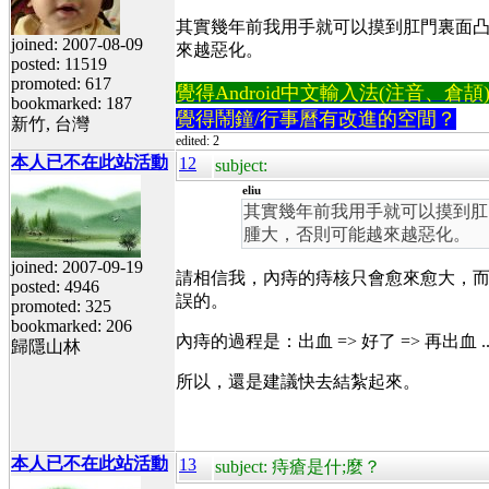
其實幾年前我用手就可以摸到肛門裏面
joined: 2007-08-09
來越惡化。
posted: 11519
promoted: 617
覺得Android中文輸入法(注音、倉頡)不易
bookmarked: 187
覺得鬧鐘/行事曆有改進的空間？
新竹, 台灣
edited: 2
本人已不在此站活動
12
subject:
eliu
其實幾年前我用手就可以摸到肛
腫大，否則可能越來越惡化。
joined: 2007-09-19
請相信我，內痔的痔核只會愈來愈大，
posted: 4946
誤的。
promoted: 325
bookmarked: 206
內痔的過程是：出血 => 好了 => 再出血 .
歸隱山林
所以，還是建議快去結紮起來。
本人已不在此站活動
13
subject: 痔瘡是什;麼？