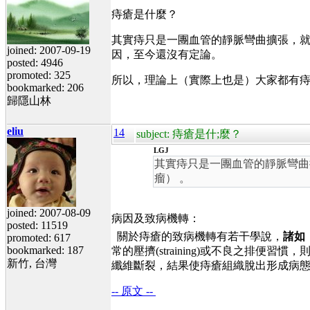
痔瘡是什麼？
其實痔只是一團血管的靜脈彎曲擴張，就
joined: 2007-09-19
因，至今還沒有定論。
posted: 4946
promoted: 325
所以，理論上（實際上也是）大家都有
bookmarked: 206
歸隱山林
eliu
14
subject: 痔瘡是什;麼？
LGJ
其實痔只是一團血管的靜脈彎曲
瘤） 。
joined: 2007-08-09
病因及致病機轉：
posted: 11519
關於痔瘡的致病機轉有若干學說，
諸如
promoted: 617
bookmarked: 187
常的壓擠
(straining)
或不良之排便習慣，
新竹, 台灣
纖維斷裂，結果使痔瘡組織脫出形成病
-- 原文 --