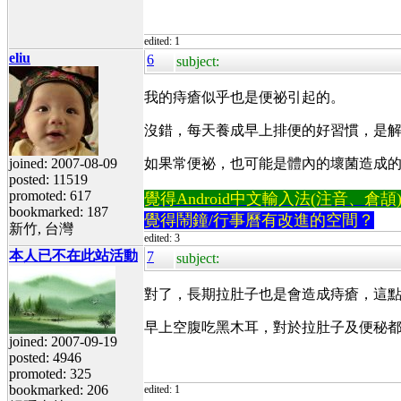
edited: 1
eliu
6
subject:
我的痔瘡似乎也是便祕引起的。
沒錯，每天養成早上排便的好習慣，是解
joined: 2007-08-09
如果常便祕，也可能是體內的壞菌造成的
posted: 11519
promoted: 617
覺得Android中文輸入法(注音、倉頡)不易
bookmarked: 187
覺得鬧鐘/行事曆有改進的空間？
新竹, 台灣
edited: 3
本人已不在此站活動
7
subject:
對了，長期拉肚子也是會造成痔瘡，這
早上空腹吃黑木耳，對於拉肚子及便秘
joined: 2007-09-19
posted: 4946
promoted: 325
bookmarked: 206
edited: 1