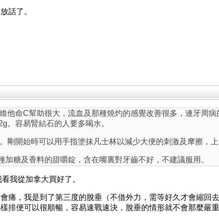
處放話了。
維他命C幫助很大，流血及那種燒灼的感覺改善很多，連牙周病
2g。容易腎結石的人要多喝水。
。剛開始時可以用手指塗抹凡士林以減少大便的刺激及摩擦，上
種加糖及香料的甜嚼錠，含在嘴裏對牙齒不好，不建議服用。
我看我從加拿大買好了。
會痛，我是到了第三度的脫垂（不借外力，需等好久才會縮回去
這樣排便可以很順暢，容易速戰速決，脫垂的情形就不會那麼嚴