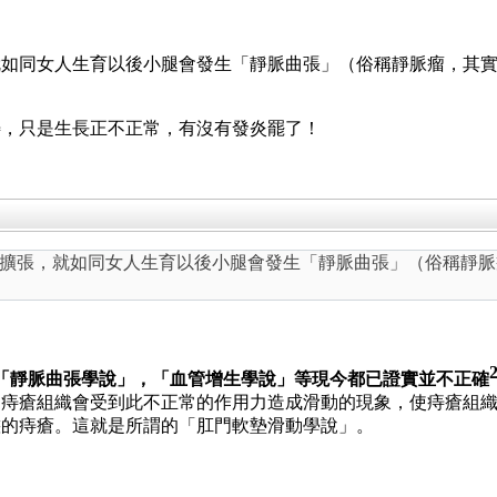
如同女人生育以後小腿會發生「靜脈曲張」（俗稱靜脈瘤，其實
痔，只是生長正不正常，有沒有發炎罷了！
擴張，就如同女人生育以後小腿會發生「靜脈曲張」（俗稱靜脈
「靜脈曲張學說」，「血管增生學說」等現今都已證實並不正確
則痔瘡組織會受到此不正常的作用力造成滑動的現象，使痔瘡組
態的痔瘡。這就是所謂的「肛門軟墊滑動學說」。