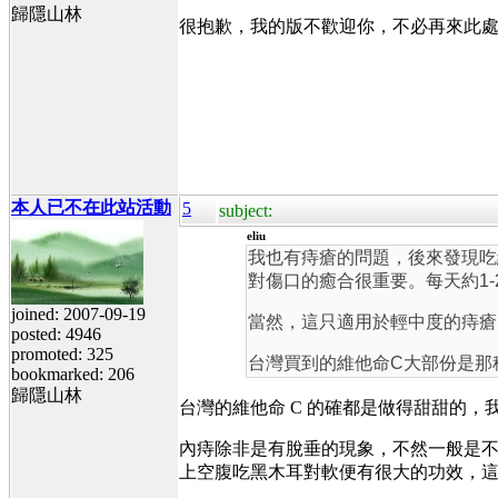
歸隱山林
很抱歉，我的版不歡迎你，不必再來此
本人已不在此站活動
5
subject:
eliu
我也有痔瘡的問題，後來發現吃
對傷口的癒合很重要。每天約1-
joined: 2007-09-19
當然，這只適用於輕中度的痔瘡
posted: 4946
promoted: 325
台灣買到的維他命C大部份是那
bookmarked: 206
歸隱山林
台灣的維他命 C 的確都是做得甜甜的，
內痔除非是有脫垂的現象，不然一般是不
上空腹吃黑木耳對軟便有很大的功效，