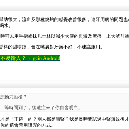
幫助很大，流血及那種燒灼的感覺改善很多，連牙周病的問題也
多喝水。
始時可以用手指塗抹凡士林以減少大便的刺激及摩擦，上大號前
香料的甜嚼錠，含在嘴裏對牙齒不好，不建議服用。
輸入？→ gcin Android
是動刀動槍？
息，等時間到了，後遺症來了你自會明白。
法才是「正確」的？別人都是庸醫？我是長時間試過中醫無效後
聽你的還會帶用詛咒的方式。