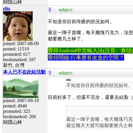
歸隱山林
eliu
8
subject:
不知道你目前痔瘡的狀況如何。
最近一陣子貪嘴，每天幾塊巧克力，沒想
都要擦凡士林了。
joined: 2007-08-09
posted: 11519
覺得Android中文輸入法(注音、倉頡)不易
promoted: 617
覺得鬧鐘/行事曆有改進的空間？
bookmarked: 187
新竹, 台灣
本人已不在此站活動
9
subject:
eliu
不知道你目前痔瘡的狀況如何
目前好多了，但還不完全，還要去結紮
joined: 2007-09-19
posted: 4946
promoted: 325
bookmarked: 206
最近一陣子貪嘴，每天幾塊巧克
歸隱山林
最近幾天大號可能都要擦凡士林