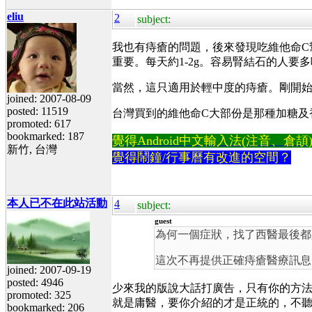
eliu
2
subject:
我也有痔瘡的問題，後來發現吃維他命C
重要。每天約1-2g。容易腎結石的人要
當然，這只適用於輕中度的痔瘡。剛開
joined: 2007-08-09
posted: 11519
台灣買到的維他命C大部份是那種加糖及
promoted: 617
bookmarked: 187
覺得Android中文輸入法(注音、倉頡)不易
新竹, 台灣
覺得鬧鐘/行事曆有改進的空間？
本人已不在此站活動
4
subject:
guest
為何一個症狀，找了西醫最後都
這次不再提供正確痔瘡醫療訊
joined: 2007-09-19
posted: 4946
少來我的版說大話打廣告，只有你的方
promoted: 325
就是庸醫，要你介紹的才是正統的，不
bookmarked: 206