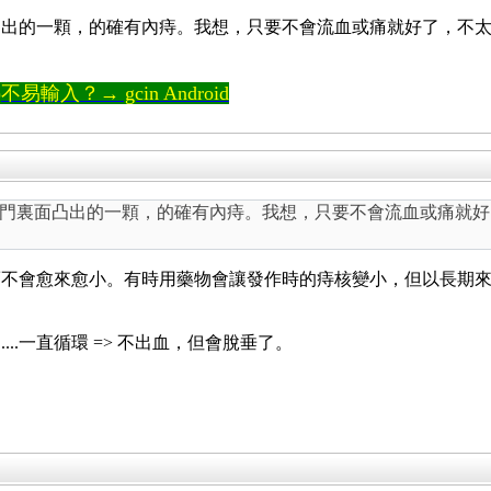
凸出的一顆，的確有內痔。我想，只要不會流血或痛就好了，不
輸入？→ gcin Android
門裏面凸出的一顆，的確有內痔。我想，只要不會流血或痛就好
而不會愈來愈小。有時用藥物會讓發作時的痔核變小，但以長期
.....一直循環 => 不出血，但會脫垂了。