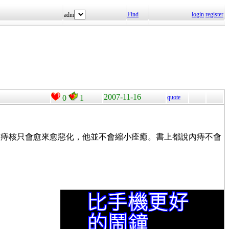
Find
login
register
adm
2007-11-16
0
1
quote
說痔核只會愈來愈惡化，他並不會縮小痊癒。書上都說內痔不會