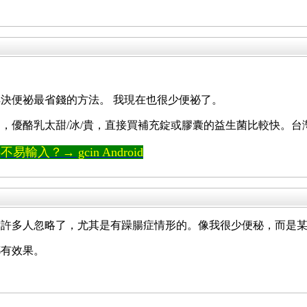
決便祕最省錢的方法。 我現在也很少便祕了。
，優酪乳太甜/冰/貴，直接買補充錠或膠囊的益生菌比較快。
輸入？→ gcin Android
點許多人忽略了，尤其是有躁腸症情形的。像我很少便秘，而是
都有效果。