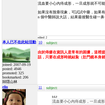
流血要小心內痔成形，一旦成形就不可
如果沒有脫垂現象，可試試中藥，如果
n 個中醫師說大話，結果最後醫生碰一
edited: 2
本人已不在此站活動
10
subject:
由於痔瘡在資訊人是常有的困擾，這裡
話，只要在成形時就結紮（肚門鏡本身
joined: 2007-09-19
posted: 4946
promoted: 325
bookmarked: 206
歸隱山林
eliu
11
subject:
LGJ
流血要小心內痔成形，一旦成形