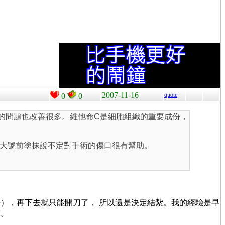
2007-11-16
quote
0
0
的問題也改善很多。維他命C是細胞組織的重要成份，
大號前塗抹說不定對手術的傷口很有幫助。
），再下去就只能開刀了， 所以還是決定結紮。我的經驗是早
重。