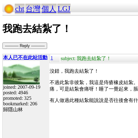
cht
LGJ
台灣
個人
我跑去結紮了！
----------- Reply -----------
本人已不在此站活動
1
subject: 我跑去結紮了！
沒錯，我跑去結紮了！
不過此紮非彼紮，我這是痔瘡橡皮結紮
joined: 2007-09-19
痛，可是結紮會痛呀！睡了一覺起來，
posted: 4946
promoted: 325
有人做過此種結紮能說說是否往後會有
bookmarked: 206
歸隱山林