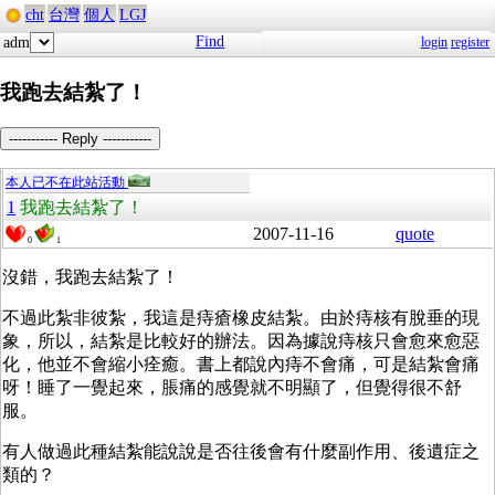
cht
台灣
個人
LGJ
Find
adm
login
register
我跑去結紮了！
----------- Reply -----------
本人已不在此站活動
1
我跑去結紮了！
2007-11-16
quote
0
1
沒錯，我跑去結紮了！
不過此紮非彼紮，我這是痔瘡橡皮結紮。由於痔核有脫垂的現
象，所以，結紮是比較好的辦法。因為據說痔核只會愈來愈惡
化，他並不會縮小痊癒。書上都說內痔不會痛，可是結紮會痛
呀！睡了一覺起來，脹痛的感覺就不明顯了，但覺得很不舒
服。
有人做過此種結紮能說說是否往後會有什麼副作用、後遺症之
類的？