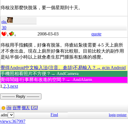
痔核沒那麼快脫落，要一個星期到十天。
eliu
30
2008-03-03
quote
0
0
痔核用手指觸摸，好像有脫落。痔瘡結紮後需要 4-5 天上廁所
才不會出血。現在上廁所好像有比較順。目前比較大的副作用
是站半個小時以上就會產生肛門腫脹有點痛的感覺。
覺得Android中文輸入法(注音、倉頡)不易輸入？→ gcin Android
手機照相看照片不方便？→ AndCamera
覺得鬧鐘/行事曆有改進的空間？→ AndAlarm
1,
2
,
3
,
next
----------- Reply -----------
cht
台灣
個人
LGJ
Find
adm
login
register
views:367997