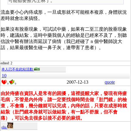
可能都要擦凡士林了。
流血要小心內痔成形，一旦成形就不可能根本複原，身體狀況
差時就會出來搞怪。
如果沒有脫垂現象，可試試中藥，如果有二至三度的脫垂現象
時，建議結紮，這時中藥我個人的經驗是已經來不及了，別聽
信說中醫有辦法而延誤了病情（我已經碰了 n 個中醫師說大
話，結果最後醫生碰一鼻子灰，連帶害了患者）。
edited: 2
本人已不在此站活動
10
2007-12-13
quote
0
0
由於痔瘡在資訊人是常有的困擾，這裡提醒大家，發現有痔瘡
毛病，不管是內外痔，請一定要找個時間去做「肚門鏡」的檢
查，不會痛，幾分鐘就可以完成，內痔的話，只要在成形時就
結紮（肚門鏡本身就可以做結紮，有一點不舒服，但不會
痛），可以免去很多以後不必要的麻煩。
eliu