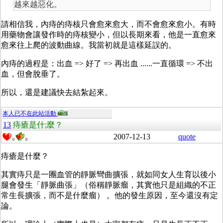
越來越惡化。
請相信我，內痔的痔核只會愈來愈大，而不會愈來愈小。有時
用藥物會讓發作時的痔核變小，但以長期來看，他是一直愈來
愈來往上爬的波動曲線。我當初就是這樣延誤的。
內痔的過程是：出血 => 好了 => 再出血 ......一直循環 => 不出
血，但會脫垂了。
所以，還是建議快去結紮起來。
本人已不在此站活動
13
痔瘡是什;麼？
2007-12-13
quote
0
0
痔瘡是什麼？
其實痔只是一團血管的靜脈彎曲擴張，就如同女人生育以後小
腿會發生「靜脈曲張」（俗稱靜脈瘤，其實他只是組織的不正
常生長擴張，而不是什麼瘤） 。他的發生原因，至今還沒有定
論。