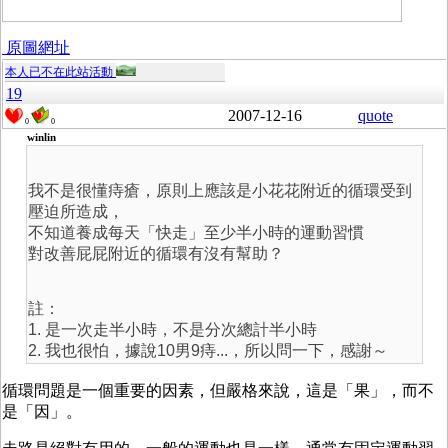
原圖網址
本人已不在此站活動
19
2007-12-16
quote
0
0
winlin
我不是很懂痔瘡，原則上應該是小花花附近的循環受到
壓迫所造成，
不知道養成每天「快走」至少半小時的運動習慣
對改善屁屁附近的循環有沒有幫助？
註：
1. 是一次走半小時，不是分次總計半小時
2. 我也很怕，據說10男9痔...，所以問一下，感謝～
循環問題是一個重要的因素，但嚴格來說，這是「果」，而不
是「因」。