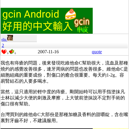
eliu
2
2007-11-16
quote
0
0
我也有痔瘡的問題，後來發現吃維他命C幫助很大，流血及那種
燒灼的感覺改善很多，連牙周病的問題也改善很多。維他命C是
細胞組織的重要成份，對傷口的癒合很重要。每天約1-2g。容
易腎結石的人要多喝水。
當然，這只適用於輕中度的痔瘡。剛開始時可以用手指塗抹凡
士林以減少大便的刺激及摩擦，上大號前塗抹說不定對手術的
傷口很有幫助。
台灣買到的維他命C大部份是那種加糖及香料的甜嚼錠，含在嘴
裏對牙齒不好，不建議服用。