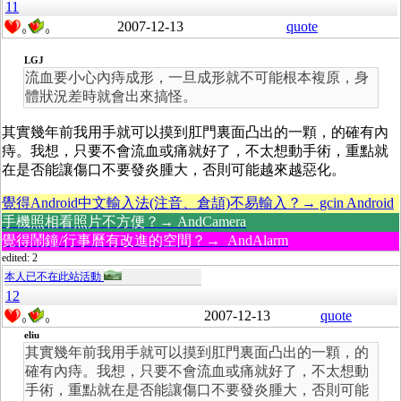
11
2007-12-13
quote
0
0
LGJ
流血要小心內痔成形，一旦成形就不可能根本複原，身
體狀況差時就會出來搞怪。
其實幾年前我用手就可以摸到肛門裏面凸出的一顆，的確有內
痔。我想，只要不會流血或痛就好了，不太想動手術，重點就
在是否能讓傷口不要發炎腫大，否則可能越來越惡化。
覺得Android中文輸入法(注音、倉頡)不易輸入？→ gcin Android
手機照相看照片不方便？→ AndCamera
覺得鬧鐘/行事曆有改進的空間？→ AndAlarm
edited: 2
本人已不在此站活動
12
2007-12-13
quote
0
0
eliu
其實幾年前我用手就可以摸到肛門裏面凸出的一顆，的
確有內痔。我想，只要不會流血或痛就好了，不太想動
手術，重點就在是否能讓傷口不要發炎腫大，否則可能