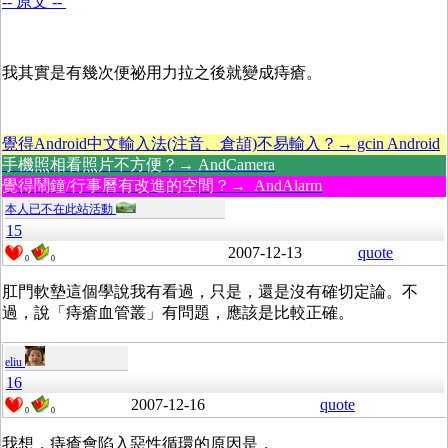
-- 原文 --
我其實是有幾次便祕用力拉之後就變成痔瘡。
覺得Android中文輸入法(注音、倉頡)不易輸入？→ gcin Android
手機照相看照片不方便？→ AndCamera
覺得鬧鐘/行事曆有改進的空間？→ AndAlarm
本人已不在此站活動
15
2007-12-13
quote
0
0
肛門軟墊這個學說我有看過，只是，還是沒有確切定論。不
過，說「
痔瘡血管叢」有問題，應該是比較正確。
eliu
16
2007-12-16
quote
0
0
我想，痔瘡會陷入惡性循環的原因是，