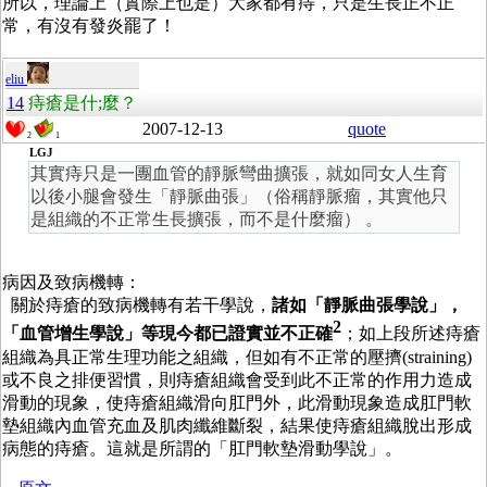
所以，理論上（實際上也是）大家都有痔，只是生長正不正
常，有沒有發炎罷了！
eliu
14
痔瘡是什;麼？
2007-12-13
quote
2
1
LGJ
其實痔只是一團血管的靜脈彎曲擴張，就如同女人生育
以後小腿會發生「靜脈曲張」（俗稱靜脈瘤，其實他只
是組織的不正常生長擴張，而不是什麼瘤） 。
病因及致病機轉：
關於痔瘡的致病機轉有若干學說，
諸如「靜脈曲張學說」，
2
「血管增生學說」等現今都已證實並不正確
；如上段所述痔瘡
組織為具正常生理功能之組織，但如有不正常的壓擠
(straining)
或不良之排便習慣，則痔瘡組織會受到此不正常的作用力造成
滑動的現象，使痔瘡組織滑向肛門外，此滑動現象造成肛門軟
墊組織內血管充血及肌肉纖維斷裂，結果使痔瘡組織脫出形成
病態的痔瘡。這就是所謂的「肛門軟墊滑動學說」。