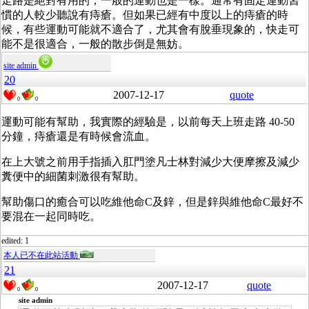
走路是絕對有用的，一般的運動也是一樣。通常有固定運動習
慣的人較少聽說有痔瘡。但如果已經有中度以上的痔瘡的時
候，有些運動可能就不適合了，尤其會有脫垂現象的，快走可
能不是很適合，一般的散步倒是無妨。
site admin
20
2007-12-17
quote
0
0
運動可能有幫助，我實際的經驗是，以前每天上班走路 40-50
分鐘，痔瘡還是有時候會流血。
在上大號之前用手指插入肛門塗凡士林對減少大便摩擦及減少
糞便中的細菌刺激很有幫助。
幫助傷口的癒合可以吃維他命C及鋅，但是鋅與維他命C最好不
要混在一起同時吃。
edited: 1
本人已不在此站活動
21
2007-12-17
quote
0
0
site admin