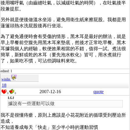
後用嘴呼氣（由齒縫吐氣，以減緩吐氣的時間），在吐氣後半
段兼提肛。
另外就是便後做溫水坐浴，避免用衛生紙來擦屁股。我都是用
蓮篷頭熱水洗屁股後再行坐浴。
為了避免通便時會有受傷的情形，黑木耳是最好的辦法，就是
早上早餐前空腹先用黑木耳來墊底，然後才正常吃早餐。黑木
耳據我個人的經驗，軟便效果相當的不錯，值得一試。煮法很
簡單，新鮮或乾的木耳（要先泡水軟化）皆可，用水煮就行
了，如果吃不慣，可沾些調味料來吃。
edited: 1
winlin
18
2007-12-16
quote
0
0
LGJ
據說有一些運動可以做
我不是很懂痔瘡，原則上應該是小花花附近的循環受到壓迫所
造成，
不知道養成每天「快走」至少半小時的運動習慣