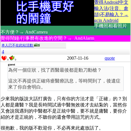
覺得Android中文
輸入法(注音、倉
頡)不易輸入？→
gcin Android
手機照相看照片
不方便？→ AndCamera
覺得鬧鐘/行事曆有改進的空間？→ AndAlarm
本人已不在此站活動
4
2007-11-16
quote
0
0
guest
為何一個症狀，找了西醫最後都是動刀動槍？
這次不再提供正確痔瘡醫療訊息，等時間到了，後遺症
來了你自會明白。
少來我的版說大話打廣告，只有你的方法才是「正確」的？別
人都是庸醫？我是長時間試過中醫無效後才去結紮的，當然你
又會說我遇到的中醫都不是正統中醫，要不就是庸醫，要你介
紹的才是正統的，不聽你的還會帶用詛咒的方式。
很抱歉，我的版不歡迎你，不必再來此處放話了。