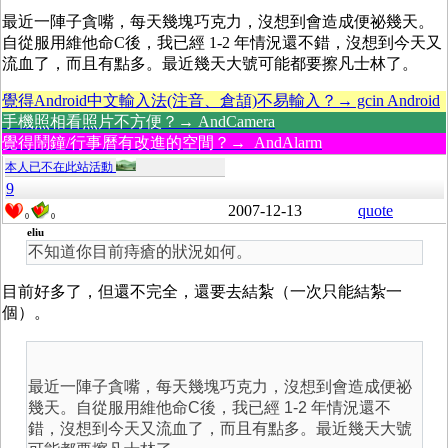
最近一陣子貪嘴，每天幾塊巧克力，沒想到會造成便祕幾天。
自從服用維他命C後，我已經 1-2 年情況還不錯，沒想到今天又
流血了，而且有點多。最近幾天大號可能都要擦凡士林了。
覺得Android中文輸入法(注音、倉頡)不易輸入？→ gcin Android
手機照相看照片不方便？→ AndCamera
覺得鬧鐘/行事曆有改進的空間？→ AndAlarm
本人已不在此站活動
9
2007-12-13
quote
0
0
eliu
不知道你目前痔瘡的狀況如何。
目前好多了，但還不完全，還要去結紮（一次只能結紮一
個）。
最近一陣子貪嘴，每天幾塊巧克力，沒想到會造成便祕
幾天。自從服用維他命C後，我已經 1-2 年情況還不
錯，沒想到今天又流血了，而且有點多。最近幾天大號