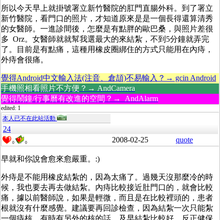
所以今天早上就掛號署立新竹醫院的肛門直腸外科。到了署立
新竹醫院，看門口的照片，才知道原來是是一個長得還算清秀
的女醫師。一進診間後，怎麼是有點胖的歐巴桑，與照片差很
多 Orz。女醫師就就幫我選最大的來結紮，不到5分鐘就弄完
了。目前是有點痛，這種用橡皮圈綁住的方式只能用在內痔，
外痔會很痛。
覺得Android中文輸入法(注音、倉頡)不易輸入？→ gcin Android
手機照相看照片不方便？→ AndCamera
覺得鬧鐘/行事曆有改進的空間？→ AndAlarm
edited: 1
本人已不在此站活動
24
2008-02-25
quote
0
0
早就和你說會愈來愈嚴重。:)
外痔是不能用橡皮結紮的，因為太痛了。過幾天沒那麼冷的時
候，我也要去再去做結紮。內痔比較接近肚門口的，就會比較
痛，據以前醫師說，如果是輕微，而且是在比較裡頭的，患者
根就沒有什麼感覺。建議要再回診檢查，因為結紮一次只能紮
一個痔核，有時有另外的核的話，及早結紮比較好，反正健保