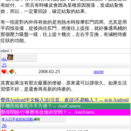
有給付。→ 而且有時橡皮會因為某種原因脫落，造成結紮無
效，所以，一定要回診，確定結紮的結果。
有一招是對內外痔有效的是泡熱水時按摩肛門四周。尤其是用
手四指並攏，從後摀住肛門，然後往上提按，就好像通馬桶的
那個壓力吸盤一樣，往上提十幾次，左右手互換，有減輕痔瘡
症狀的功能。
edited: 1
eliu
25
2008-02-25
quote
0
0
其實如果沒有那次嚴重的便祕，原來還可以撐很久。如果生活
習慣不好，是還會再長新的痔瘡的。
覺得Android中文輸入法(注音、倉頡)不易輸入？→ gcin Android
手機照相看照片不方便？→ AndCamera
覺得鬧鐘/行事曆有改進的空間？→ AndAlarm
本人已不在此站活動
26