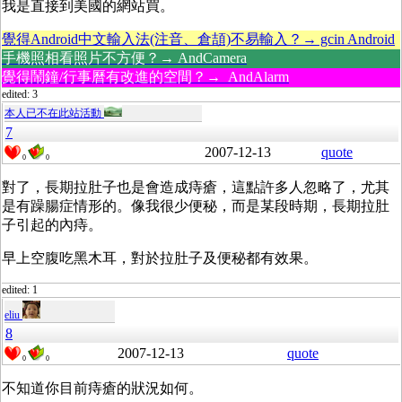
我是直接到美國的網站買。
覺得Android中文輸入法(注音、倉頡)不易輸入？→ gcin Android
手機照相看照片不方便？→ AndCamera
覺得鬧鐘/行事曆有改進的空間？→ AndAlarm
edited: 3
本人已不在此站活動
7
2007-12-13
quote
0
0
對了，長期拉肚子也是會造成痔瘡，這點許多人忽略了，尤其
是有躁腸症情形的。像我很少便秘，而是某段時期，長期拉肚
子引起的內痔。
早上空腹吃黑木耳，對於拉肚子及便秘都有效果。
edited: 1
eliu
8
2007-12-13
quote
0
0
不知道你目前痔瘡的狀況如何。