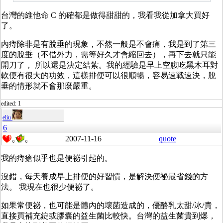
台灣的維他命 C 的確都是做得甜甜的，我看我從加拿大買好
了。
內痔除非是有脫垂的現象，不然一般是不會痛，我是到了第三
度的脫垂（不借外力，需等好久才會縮回去），再下去就只能
開刀了， 所以還是決定結紮。我的經驗是早上空腹吃黑木耳對
軟便有很大的功效，這樣排便可以很順暢，容易速戰速決，脫
垂的情形就不會那麼嚴重。
edited: 1
eliu
6
2007-11-16
quote
0
0
我的痔瘡似乎也是便祕引起的。
沒錯，每天養成早上排便的好習慣，是解決便祕最省錢的方
法。 我現在也很少便祕了。
如果常便祕，也可能是體內的壞菌造成的，優酪乳太甜/冰/貴，
直接買補充錠或膠囊的益生菌比較快。台灣的益生菌貴到爆，