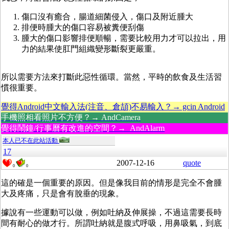
傷口沒有癒合，腸道細菌侵入，傷口及附近腫大
排便時腫大的傷口容易被糞便刮傷
腫大的傷口影響排便順暢，需要比較用力才可以拉出，用
力的結果使肛門組織變形斷裂更嚴重。
所以需要方法來打斷此惡性循環。當然，平時的飲食及生活習
慣很重要。
覺得Android中文輸入法(注音、倉頡)不易輸入？→ gcin Android
手機照相看照片不方便？→ AndCamera
覺得鬧鐘/行事曆有改進的空間？→ AndAlarm
本人已不在此站活動
17
2007-12-16
quote
0
0
這的確是一個重要的原因。但是像我目前的情形是完全不會腫
大及疼痛，只是會有脫垂的現象。
據說有一些運動可以做，例如吐納及伸展操，不過這需要長時
間有耐心的做才行。所謂吐納就是腹式呼吸，用鼻吸氣，到底