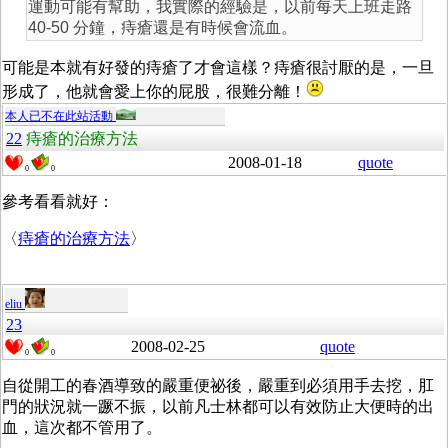
運動可能有幫助，我實際的經驗是，以前每天上班走路
40-50 分鐘，痔瘡還是有時候會流血。
可能是本就有好發的痔瘡了才會這樣？痔瘡很討厭的是，一旦
形成了，他就會愛上你的屁股，很難分離！
本人已不在此站活動
22
痔瘡的治療方法
2008-01-18
quote
0
0
參考看看就好：
〈
痔瘡的治療方法
〉
eliu
23
2008-02-25
quote
0
0
自從開工的春酒導致的嚴重便祕後，嚴重到必須用手去挖，肛
門的狀況就一蹶不振，以前凡士林都可以有效防止大便時的出
血，這次都不管用了。