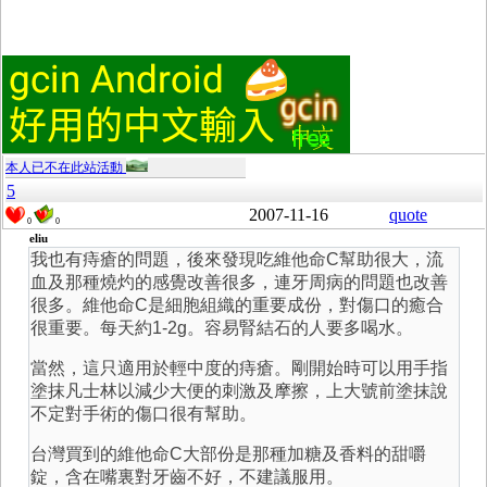
本人已不在此站活動
5
2007-11-16
quote
0
0
eliu
我也有痔瘡的問題，後來發現吃維他命C幫助很大，流
血及那種燒灼的感覺改善很多，連牙周病的問題也改善
很多。維他命C是細胞組織的重要成份，對傷口的癒合
很重要。每天約1-2g。容易腎結石的人要多喝水。
當然，這只適用於輕中度的痔瘡。剛開始時可以用手指
塗抹凡士林以減少大便的刺激及摩擦，上大號前塗抹說
不定對手術的傷口很有幫助。
台灣買到的維他命C大部份是那種加糖及香料的甜嚼
錠，含在嘴裏對牙齒不好，不建議服用。