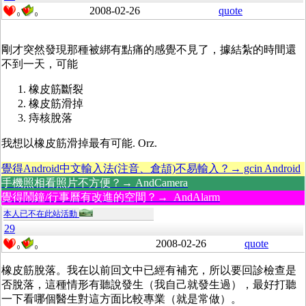
2008-02-26
quote
0
0
剛才突然發現那種被綁有點痛的感覺不見了，據結紮的時間還
不到一天，可能
橡皮筋斷裂
橡皮筋滑掉
痔核脫落
我想以橡皮筋滑掉最有可能. Orz.
覺得Android中文輸入法(注音、倉頡)不易輸入？→ gcin Android
手機照相看照片不方便？→ AndCamera
覺得鬧鐘/行事曆有改進的空間？→ AndAlarm
本人已不在此站活動
29
2008-02-26
quote
0
0
橡皮筋脫落。我在以前回文中已經有補充，所以要回診檢查是
否脫落，這種情形有聽說發生（我自己就發生過），最好打聽
一下看哪個醫生對這方面比較專業（就是常做）。