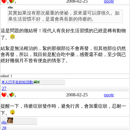
2008-02-25
quote
0
0
eliu
其實如果沒有那次嚴重的便祕，原來還可以撐很久。如
果生活習慣不好，是還會再長新的痔瘡的。
這是問題的徵結呀！現代人有良好生活習慣的已經是稀有動物
了。
結紮是無法根治的，紮的那個部位不會再發，但其他部位仍然
會再發，所以，我目前是配合吃中藥，感覺還不錯，至少我已
經好幾個月不曾有便血的情形了。
edited: 1
本人已不在此站活動
27
2008-02-25
quote
0
0
提醒一下，痔瘡症狀發作時，避免行房，會加重症狀，忍耐一
下。
eliu
28