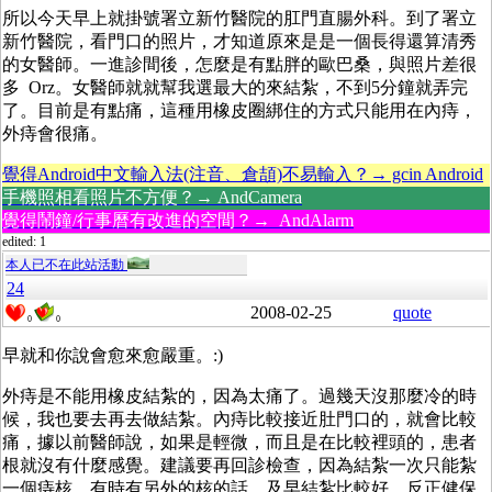
所以今天早上就掛號署立新竹醫院的肛門直腸外科。到了署立
新竹醫院，看門口的照片，才知道原來是是一個長得還算清秀
的女醫師。一進診間後，怎麼是有點胖的歐巴桑，與照片差很
多 Orz。女醫師就就幫我選最大的來結紮，不到5分鐘就弄完
了。目前是有點痛，這種用橡皮圈綁住的方式只能用在內痔，
外痔會很痛。
覺得Android中文輸入法(注音、倉頡)不易輸入？→ gcin Android
手機照相看照片不方便？→ AndCamera
覺得鬧鐘/行事曆有改進的空間？→ AndAlarm
edited: 1
本人已不在此站活動
24
2008-02-25
quote
0
0
早就和你說會愈來愈嚴重。:)
外痔是不能用橡皮結紮的，因為太痛了。過幾天沒那麼冷的時
候，我也要去再去做結紮。內痔比較接近肚門口的，就會比較
痛，據以前醫師說，如果是輕微，而且是在比較裡頭的，患者
根就沒有什麼感覺。建議要再回診檢查，因為結紮一次只能紮
一個痔核，有時有另外的核的話，及早結紮比較好，反正健保