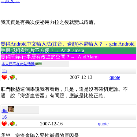
-- 原文 --
我其實是有幾次便祕用力拉之後就變成痔瘡。
覺得Android中文輸入法(注音、倉頡)不易輸入？→ gcin Android
手機照相看照片不方便？→ AndCamera
覺得鬧鐘/行事曆有改進的空間？→ AndAlarm
本人已不在此站活動
15
2007-12-13
quote
0
0
肛門軟墊這個學說我有看過，只是，還是沒有確切定論。不
過，說「
痔瘡血管叢」有問題，應該是比較正確。
eliu
16
2007-12-16
quote
0
0
我想，痔瘡會陷入惡性循環的原因是，