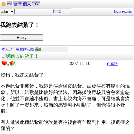
cht
台灣
個人
LGJ
Find
adm
login
register
我跑去結紮了！
----------- Reply -----------
本人已不在此站活動
1
我跑去結紮了！
2007-11-16
quote
0
1
沒錯，我跑去結紮了！
不過此紮非彼紮，我這是痔瘡橡皮結紮。由於痔核有脫垂的現
象，所以，結紮是比較好的辦法。因為據說痔核只會愈來愈惡
化，他並不會縮小痊癒。書上都說內痔不會痛，可是結紮會痛
呀！睡了一覺起來，脹痛的感覺就不明顯了，但覺得很不舒
服。
有人做過此種結紮能說說是否往後會有什麼副作用、後遺症之
類的？