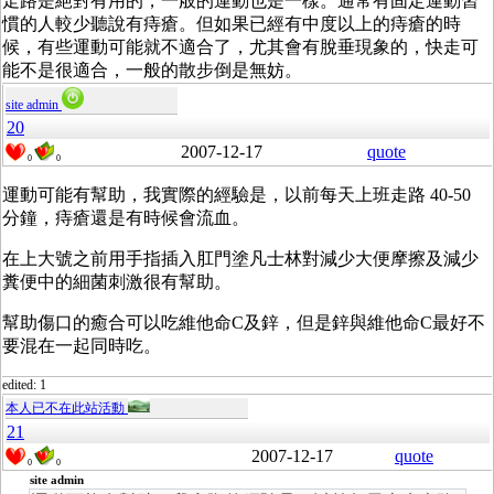
走路是絕對有用的，一般的運動也是一樣。通常有固定運動習
慣的人較少聽說有痔瘡。但如果已經有中度以上的痔瘡的時
候，有些運動可能就不適合了，尤其會有脫垂現象的，快走可
能不是很適合，一般的散步倒是無妨。
site admin
20
2007-12-17
quote
0
0
運動可能有幫助，我實際的經驗是，以前每天上班走路 40-50
分鐘，痔瘡還是有時候會流血。
在上大號之前用手指插入肛門塗凡士林對減少大便摩擦及減少
糞便中的細菌刺激很有幫助。
幫助傷口的癒合可以吃維他命C及鋅，但是鋅與維他命C最好不
要混在一起同時吃。
edited: 1
本人已不在此站活動
21
2007-12-17
quote
0
0
site admin