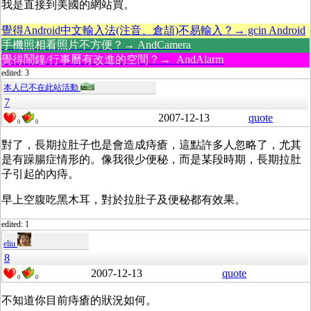
我是直接到美國的網站買。
覺得Android中文輸入法(注音、倉頡)不易輸入？→ gcin Android
手機照相看照片不方便？→ AndCamera
覺得鬧鐘/行事曆有改進的空間？→ AndAlarm
edited: 3
本人已不在此站活動
7
2007-12-13
quote
0
0
對了，長期拉肚子也是會造成痔瘡，這點許多人忽略了，尤其
是有躁腸症情形的。像我很少便秘，而是某段時期，長期拉肚
子引起的內痔。
早上空腹吃黑木耳，對於拉肚子及便秘都有效果。
edited: 1
eliu
8
2007-12-13
quote
0
0
不知道你目前痔瘡的狀況如何。