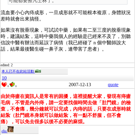
可能都要擦凡士林了。
流血要小心內痔成形，一旦成形就不可能根本複原，身體狀況
差時就會出來搞怪。
如果沒有脫垂現象，可試試中藥，如果有二至三度的脫垂現象
時，建議結紮，這時中藥我個人的經驗是已經來不及了，別聽
信說中醫有辦法而延誤了病情（我已經碰了 n 個中醫師說大
話，結果最後醫生碰一鼻子灰，連帶害了患者）。
edited: 2
本人已不在此站活動
10
2007-12-13
quote
0
0
由於痔瘡在資訊人是常有的困擾，這裡提醒大家，發現有痔瘡
毛病，不管是內外痔，請一定要找個時間去做「肚門鏡」的檢
查，不會痛，幾分鐘就可以完成，內痔的話，只要在成形時就
結紮（肚門鏡本身就可以做結紮，有一點不舒服，但不會
痛），可以免去很多以後不必要的麻煩。
eliu