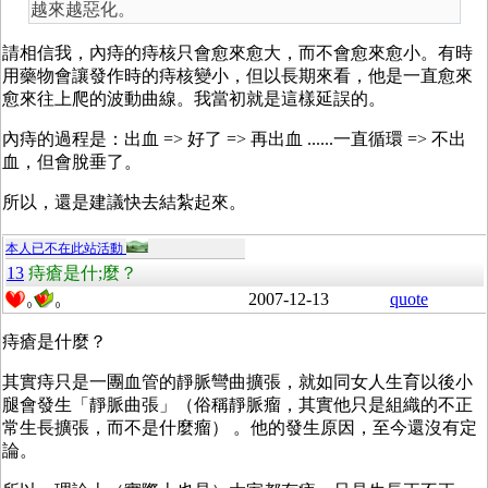
越來越惡化。
請相信我，內痔的痔核只會愈來愈大，而不會愈來愈小。有時
用藥物會讓發作時的痔核變小，但以長期來看，他是一直愈來
愈來往上爬的波動曲線。我當初就是這樣延誤的。
內痔的過程是：出血 => 好了 => 再出血 ......一直循環 => 不出
血，但會脫垂了。
所以，還是建議快去結紮起來。
本人已不在此站活動
13
痔瘡是什;麼？
2007-12-13
quote
0
0
痔瘡是什麼？
其實痔只是一團血管的靜脈彎曲擴張，就如同女人生育以後小
腿會發生「靜脈曲張」（俗稱靜脈瘤，其實他只是組織的不正
常生長擴張，而不是什麼瘤） 。他的發生原因，至今還沒有定
論。