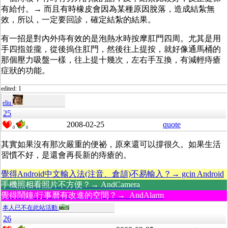
有給付。→ 而且有時橡皮會因為某種原因脫落，造成結紮無
效，所以，一定要回診，確定結紮的結果。
有一招是對內外痔有效的是泡熱水時按摩肛門四周。尤其是用
手四指並攏，從後摀住肛門，然後往上提按，就好像通馬桶的
那個壓力吸盤一樣，往上提十幾次，左右手互換，有減輕痔瘡
症狀的功能。
edited: 1
eliu
25
2008-02-25
quote
0
0
其實如果沒有那次嚴重的便祕，原來還可以撐很久。如果生活
習慣不好，是還會再長新的痔瘡的。
覺得Android中文輸入法(注音、倉頡)不易輸入？→ gcin Android
手機照相看照片不方便？→ AndCamera
覺得鬧鐘/行事曆有改進的空間？→ AndAlarm
本人已不在此站活動
26