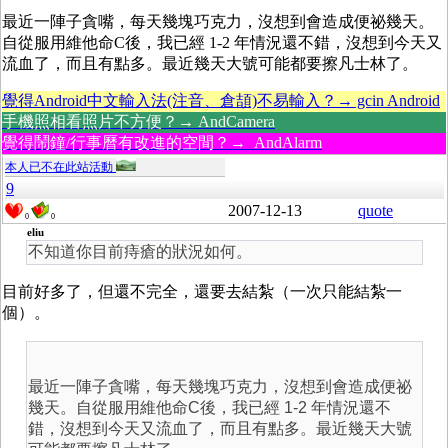
最近一陣子貪嘴，每天幾塊巧克力，沒想到會造成便祕幾天。
自從服用維他命C後，我已經 1-2 年情況還不錯，沒想到今天又
流血了，而且有點多。最近幾天大號可能都要擦凡士林了。
覺得Android中文輸入法(注音、倉頡)不易輸入？→ gcin Android
手機照相看照片不方便？→ AndCamera
覺得鬧鐘/行事曆有改進的空間？→ AndAlarm
本人已不在此站活動
9
2007-12-13
quote
0
0
eliu
不知道你目前痔瘡的狀況如何。
目前好多了，但還不完全，還要去結紮（一次只能結紮一
個）。
最近一陣子貪嘴，每天幾塊巧克力，沒想到會造成便祕
幾天。自從服用維他命C後，我已經 1-2 年情況還不
錯，沒想到今天又流血了，而且有點多。最近幾天大號