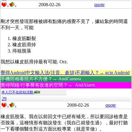
2008-02-26
quote
0
0
剛才突然發現那種被綁有點痛的感覺不見了，據結紮的時間還
不到一天，可能
橡皮筋斷裂
橡皮筋滑掉
痔核脫落
我想以橡皮筋滑掉最有可能. Orz.
覺得Android中文輸入法(注音、倉頡)不易輸入？→ gcin Android
手機照相看照片不方便？→ AndCamera
覺得鬧鐘/行事曆有改進的空間？→ AndAlarm
本人已不在此站活動
29
2008-02-26
quote
0
0
橡皮筋脫落。我在以前回文中已經有補充，所以要回診檢查是
否脫落，這種情形有聽說發生（我自己就發生過），最好打聽
一下看哪個醫生對這方面比較專業（就是常做）。