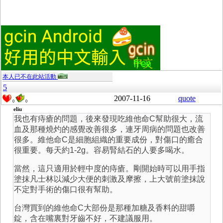
本人已不在此站活動
5
2007-11-16
quote
0
0
eliu
我也有痔瘡的問題，後來發現吃維他命C幫助很大，流
血及那種燒灼的感覺改善很多，連牙周病的問題也改善
很多。維他命C是細胞組織的重要成份，對傷口的癒合
很重要。每天約1-2g。容易腎結石的人要多喝水。
當然，這只適用於輕中度的痔瘡。剛開始時可以用手指
塗抹凡士林以減少大便的刺激及摩擦，上大號前塗抹說
不定對手術的傷口很有幫助。
台灣買到的維他命C大部份是那種加糖及香料的甜嚼
錠，含在嘴裏對牙齒不好，不建議服用。