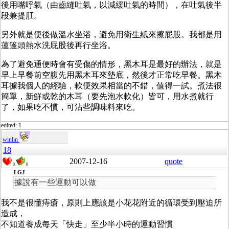
後用嘴呼氣（由齒縫吐氣，以減緩吐氣的時間），在吐氣後半
段兼提肛。
另外就是便後做溫水坐浴，避免用衛生紙來擦屁股。我都是用
蓮篷頭熱水洗屁股後再行坐浴。
為了避免通便時會有受傷的情形，黑木耳是最好的辦法，就是
早上早餐前空腹先用黑木耳來墊底，然後才正常吃早餐。黑木
耳據我個人的經驗，軟便效果相當的不錯，值得一試。煮法很
簡單，新鮮或乾的木耳（要先泡水軟化）皆可，用水煮就行
了，如果吃不慣，可沾些調味料來吃。
edited: 1
winlin
18
2007-12-16
quote
0
0
LGJ
據說有一些運動可以做
我不是很懂痔瘡，原則上應該是小花花附近的循環受到壓迫所
造成，
不知道養成每天「快走」至少半小時的運動習慣