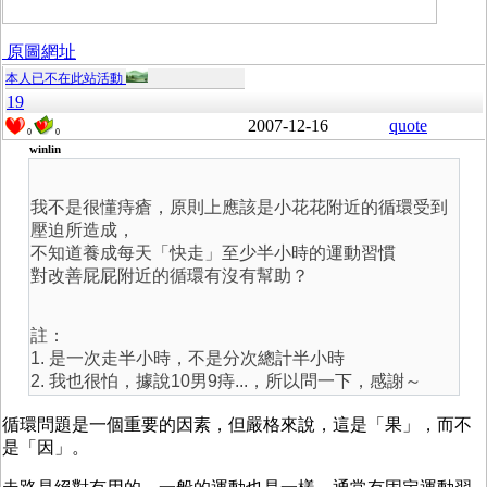
原圖網址
本人已不在此站活動
19
2007-12-16
quote
0
0
winlin
我不是很懂痔瘡，原則上應該是小花花附近的循環受到
壓迫所造成，
不知道養成每天「快走」至少半小時的運動習慣
對改善屁屁附近的循環有沒有幫助？
註：
1. 是一次走半小時，不是分次總計半小時
2. 我也很怕，據說10男9痔...，所以問一下，感謝～
循環問題是一個重要的因素，但嚴格來說，這是「果」，而不
是「因」。