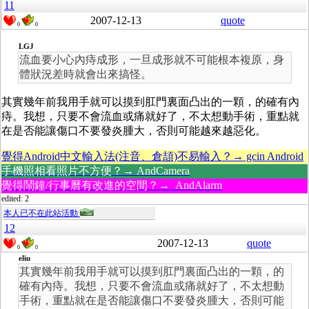
11
2007-12-13
quote
0
0
LGJ
流血要小心內痔成形，一旦成形就不可能根本複原，身
體狀況差時就會出來搞怪。
其實幾年前我用手就可以摸到肛門裏面凸出的一顆，的確有內
痔。我想，只要不會流血或痛就好了，不太想動手術，重點就
在是否能讓傷口不要發炎腫大，否則可能越來越惡化。
覺得Android中文輸入法(注音、倉頡)不易輸入？→ gcin Android
手機照相看照片不方便？→ AndCamera
覺得鬧鐘/行事曆有改進的空間？→ AndAlarm
edited: 2
本人已不在此站活動
12
2007-12-13
quote
0
0
eliu
其實幾年前我用手就可以摸到肛門裏面凸出的一顆，的
確有內痔。我想，只要不會流血或痛就好了，不太想動
手術，重點就在是否能讓傷口不要發炎腫大，否則可能