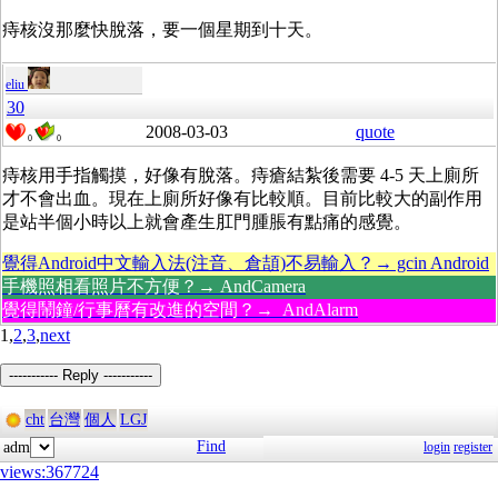
痔核沒那麼快脫落，要一個星期到十天。
eliu
30
2008-03-03
quote
0
0
痔核用手指觸摸，好像有脫落。痔瘡結紮後需要 4-5 天上廁所
才不會出血。現在上廁所好像有比較順。目前比較大的副作用
是站半個小時以上就會產生肛門腫脹有點痛的感覺。
覺得Android中文輸入法(注音、倉頡)不易輸入？→ gcin Android
手機照相看照片不方便？→ AndCamera
覺得鬧鐘/行事曆有改進的空間？→ AndAlarm
1,
2
,
3
,
next
----------- Reply -----------
cht
台灣
個人
LGJ
Find
adm
login
register
views:367724