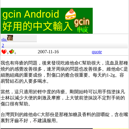
eliu
2
2007-11-16
quote
0
0
我也有痔瘡的問題，後來發現吃維他命C幫助很大，流血及那種
燒灼的感覺改善很多，連牙周病的問題也改善很多。維他命C是
細胞組織的重要成份，對傷口的癒合很重要。每天約1-2g。容
易腎結石的人要多喝水。
當然，這只適用於輕中度的痔瘡。剛開始時可以用手指塗抹凡
士林以減少大便的刺激及摩擦，上大號前塗抹說不定對手術的
傷口很有幫助。
台灣買到的維他命C大部份是那種加糖及香料的甜嚼錠，含在嘴
裏對牙齒不好，不建議服用。