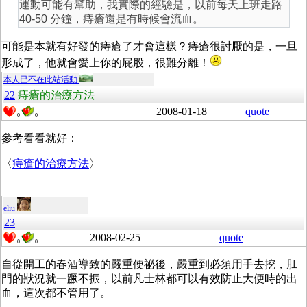
運動可能有幫助，我實際的經驗是，以前每天上班走路
40-50 分鐘，痔瘡還是有時候會流血。
可能是本就有好發的痔瘡了才會這樣？痔瘡很討厭的是，一旦
形成了，他就會愛上你的屁股，很難分離！
本人已不在此站活動
22
痔瘡的治療方法
2008-01-18
quote
0
0
參考看看就好：
〈
痔瘡的治療方法
〉
eliu
23
2008-02-25
quote
0
0
自從開工的春酒導致的嚴重便祕後，嚴重到必須用手去挖，肛
門的狀況就一蹶不振，以前凡士林都可以有效防止大便時的出
血，這次都不管用了。