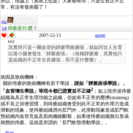
所以，理論上（實際上也是）大家都有痔，只是生長正不正
常，有沒有發炎罷了！
eliu
14
痔瘡是什;麼？
2007-12-13
quote
2
1
LGJ
其實痔只是一團血管的靜脈彎曲擴張，就如同女人生育
以後小腿會發生「靜脈曲張」（俗稱靜脈瘤，其實他只
是組織的不正常生長擴張，而不是什麼瘤） 。
病因及致病機轉：
關於痔瘡的致病機轉有若干學說，
諸如「靜脈曲張學說」，
2
「血管增生學說」等現今都已證實並不正確
；如上段所述痔瘡
組織為具正常生理功能之組織，但如有不正常的壓擠
(straining)
或不良之排便習慣，則痔瘡組織會受到此不正常的作用力造成
滑動的現象，使痔瘡組織滑向肛門外，此滑動現象造成肛門軟
墊組織內血管充血及肌肉纖維斷裂，結果使痔瘡組織脫出形成
病態的痔瘡。這就是所謂的「肛門軟墊滑動學說」。