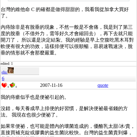
台灣的維他命 C 的確都是做得甜甜的，我看我從加拿大買好
了。
內痔除非是有脫垂的現象，不然一般是不會痛，我是到了第三
度的脫垂（不借外力，需等好久才會縮回去），再下去就只能
開刀了， 所以還是決定結紮。我的經驗是早上空腹吃黑木耳對
軟便有很大的功效，這樣排便可以很順暢，容易速戰速決，脫
垂的情形就不會那麼嚴重。
edited: 1
eliu
6
2007-11-16
quote
0
0
我的痔瘡似乎也是便祕引起的。
沒錯，每天養成早上排便的好習慣，是解決便祕最省錢的方
法。 我現在也很少便祕了。
如果常便祕，也可能是體內的壞菌造成的，優酪乳太甜/冰/貴，
直接買補充錠或膠囊的益生菌比較快。台灣的益生菌貴到爆，