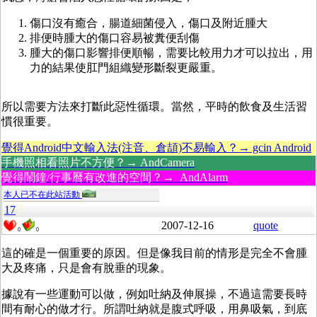
傷口沒有癒合，腸道細菌侵入，傷口及附近腫大
排便時腫大的傷口容易被糞便刮傷
腫大的傷口影響排便順暢，需要比較用力才可以拉出，用
力的結果使肛門組織變形斷裂更嚴重。
所以需要方法來打斷此惡性循環。當然，平時的飲食及生活習
慣很重要。
覺得Android中文輸入法(注音、倉頡)不易輸入？→ gcin Android
手機照相看照片不方便？→ AndCamera
覺得鬧鐘/行事曆有改進的空間？→ AndAlarm
本人已不在此站活動
17
2007-12-16
quote
0
0
這的確是一個重要的原因。但是像我目前的情形是完全不會腫
大及疼痛，只是會有脫垂的現象。
據說有一些運動可以做，例如吐納及伸展操，不過這需要長時
間有耐心的做才行。所謂吐納就是腹式呼吸，用鼻吸氣，到底