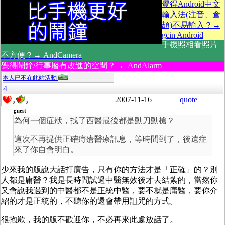
覺得Android中文
輸入法(注音、倉
頡)不易輸入？→
gcin Android
手機照相看照片
不方便？→ AndCamera
覺得鬧鐘/行事曆有改進的空間？→ AndAlarm
本人已不在此站活動
4
2007-11-16
quote
0
0
guest
為何一個症狀，找了西醫最後都是動刀動槍？
這次不再提供正確痔瘡醫療訊息，等時間到了，後遺症
來了你自會明白。
少來我的版說大話打廣告，只有你的方法才是「正確」的？別
人都是庸醫？我是長時間試過中醫無效後才去結紮的，當然你
又會說我遇到的中醫都不是正統中醫，要不就是庸醫，要你介
紹的才是正統的，不聽你的還會帶用詛咒的方式。
很抱歉，我的版不歡迎你，不必再來此處放話了。