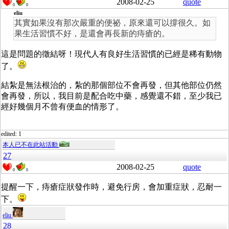
2008-02-25
quote
0
0
eliu
其實如果沒有那次嚴重的便祕，原來還可以撐很久。如
果生活習慣不好，是還會再長新的痔瘡的。
這是問題的徵結呀！現代人有良好生活習慣的已經是稀有動物
了。
結紮是無法根治的，紮的那個部位不會再發，但其他部位仍然
會再發，所以，我目前是配合吃中藥，感覺還不錯，至少我已
經好幾個月不曾有便血的情形了。
edited: 1
本人已不在此站活動
27
2008-02-25
quote
0
0
提醒一下，痔瘡症狀發作時，避免行房，會加重症狀，忍耐一
下。
eliu
28