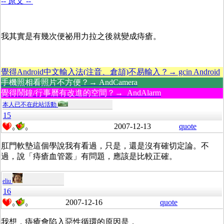
-- 原文 --
我其實是有幾次便祕用力拉之後就變成痔瘡。
覺得Android中文輸入法(注音、倉頡)不易輸入？→ gcin Android
手機照相看照片不方便？→ AndCamera
覺得鬧鐘/行事曆有改進的空間？→ AndAlarm
本人已不在此站活動
15
2007-12-13
quote
0
0
肛門軟墊這個學說我有看過，只是，還是沒有確切定論。不
過，說「
痔瘡血管叢」有問題，應該是比較正確。
eliu
16
2007-12-16
quote
0
0
我想，痔瘡會陷入惡性循環的原因是，