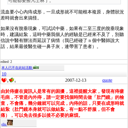
可能都要擦凡士林了。
流血要小心內痔成形，一旦成形就不可能根本複原，身體狀況
差時就會出來搞怪。
如果沒有脫垂現象，可試試中藥，如果有二至三度的脫垂現象
時，建議結紮，這時中藥我個人的經驗是已經來不及了，別聽
信說中醫有辦法而延誤了病情（我已經碰了 n 個中醫師說大
話，結果最後醫生碰一鼻子灰，連帶害了患者）。
edited: 2
本人已不在此站活動
10
2007-12-13
quote
0
0
由於痔瘡在資訊人是常有的困擾，這裡提醒大家，發現有痔瘡
毛病，不管是內外痔，請一定要找個時間去做「肚門鏡」的檢
查，不會痛，幾分鐘就可以完成，內痔的話，只要在成形時就
結紮（肚門鏡本身就可以做結紮，有一點不舒服，但不會
痛），可以免去很多以後不必要的麻煩。
eliu