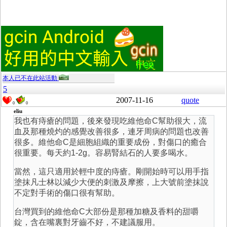
本人已不在此站活動
5
2007-11-16
quote
0
0
eliu
我也有痔瘡的問題，後來發現吃維他命C幫助很大，流
血及那種燒灼的感覺改善很多，連牙周病的問題也改善
很多。維他命C是細胞組織的重要成份，對傷口的癒合
很重要。每天約1-2g。容易腎結石的人要多喝水。
當然，這只適用於輕中度的痔瘡。剛開始時可以用手指
塗抹凡士林以減少大便的刺激及摩擦，上大號前塗抹說
不定對手術的傷口很有幫助。
台灣買到的維他命C大部份是那種加糖及香料的甜嚼
錠，含在嘴裏對牙齒不好，不建議服用。