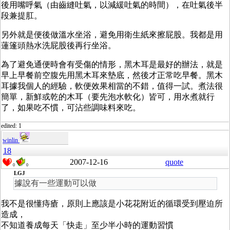
後用嘴呼氣（由齒縫吐氣，以減緩吐氣的時間），在吐氣後半
段兼提肛。
另外就是便後做溫水坐浴，避免用衛生紙來擦屁股。我都是用
蓮篷頭熱水洗屁股後再行坐浴。
為了避免通便時會有受傷的情形，黑木耳是最好的辦法，就是
早上早餐前空腹先用黑木耳來墊底，然後才正常吃早餐。黑木
耳據我個人的經驗，軟便效果相當的不錯，值得一試。煮法很
簡單，新鮮或乾的木耳（要先泡水軟化）皆可，用水煮就行
了，如果吃不慣，可沾些調味料來吃。
edited: 1
winlin
18
2007-12-16
quote
0
0
LGJ
據說有一些運動可以做
我不是很懂痔瘡，原則上應該是小花花附近的循環受到壓迫所
造成，
不知道養成每天「快走」至少半小時的運動習慣