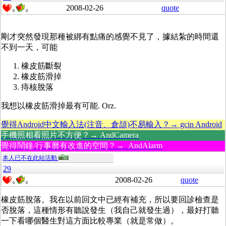
2008-02-26
quote
0
0
剛才突然發現那種被綁有點痛的感覺不見了，據結紮的時間還
不到一天，可能
橡皮筋斷裂
橡皮筋滑掉
痔核脫落
我想以橡皮筋滑掉最有可能. Orz.
覺得Android中文輸入法(注音、倉頡)不易輸入？→ gcin Android
手機照相看照片不方便？→ AndCamera
覺得鬧鐘/行事曆有改進的空間？→ AndAlarm
本人已不在此站活動
29
2008-02-26
quote
0
0
橡皮筋脫落。我在以前回文中已經有補充，所以要回診檢查是
否脫落，這種情形有聽說發生（我自己就發生過），最好打聽
一下看哪個醫生對這方面比較專業（就是常做）。