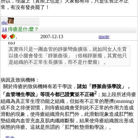
所以，理論上（實際上也是）大家都有痔，只是生長正不正
常，有沒有發炎罷了！
eliu
14
痔瘡是什;麼？
2007-12-13
quote
2
1
LGJ
其實痔只是一團血管的靜脈彎曲擴張，就如同女人生育
以後小腿會發生「靜脈曲張」（俗稱靜脈瘤，其實他只
是組織的不正常生長擴張，而不是什麼瘤） 。
病因及致病機轉：
關於痔瘡的致病機轉有若干學說，
諸如「靜脈曲張學說」，
2
「血管增生學說」等現今都已證實並不正確
；如上段所述痔瘡
組織為具正常生理功能之組織，但如有不正常的壓擠
(straining)
或不良之排便習慣，則痔瘡組織會受到此不正常的作用力造成
滑動的現象，使痔瘡組織滑向肛門外，此滑動現象造成肛門軟
墊組織內血管充血及肌肉纖維斷裂，結果使痔瘡組織脫出形成
病態的痔瘡。這就是所謂的「肛門軟墊滑動學說」。