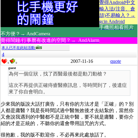
覺得Android中文
輸入法(注音、倉
頡)不易輸入？→
gcin Android
手機照相看照片
不方便？→ AndCamera
覺得鬧鐘/行事曆有改進的空間？→ AndAlarm
本人已不在此站活動
4
2007-11-16
quote
0
0
guest
為何一個症狀，找了西醫最後都是動刀動槍？
這次不再提供正確痔瘡醫療訊息，等時間到了，後遺症
來了你自會明白。
少來我的版說大話打廣告，只有你的方法才是「正確」的？別
人都是庸醫？我是長時間試過中醫無效後才去結紮的，當然你
又會說我遇到的中醫都不是正統中醫，要不就是庸醫，要你介
紹的才是正統的，不聽你的還會帶用詛咒的方式。
很抱歉，我的版不歡迎你，不必再來此處放話了。