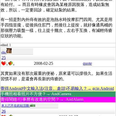
有給付。→ 而且有時橡皮會因為某種原因脫落，造成結紮無
效，所以，一定要回診，確定結紮的結果。
有一招是對內外痔有效的是泡熱水時按摩肛門四周。尤其是用
手四指並攏，從後摀住肛門，然後往上提按，就好像通馬桶的
那個壓力吸盤一樣，往上提十幾次，左右手互換，有減輕痔瘡
症狀的功能。
edited: 1
eliu
25
2008-02-25
quote
0
0
其實如果沒有那次嚴重的便祕，原來還可以撐很久。如果生活
習慣不好，是還會再長新的痔瘡的。
覺得Android中文輸入法(注音、倉頡)不易輸入？→ gcin Android
手機照相看照片不方便？→ AndCamera
覺得鬧鐘/行事曆有改進的空間？→ AndAlarm
本人已不在此站活動
26