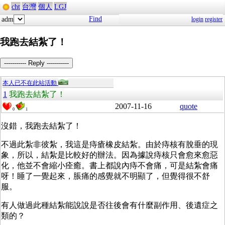
cht
台灣
個人
LGJ
Find
adm
login
register
我跑去結紮了！
----------- Reply -----------
本人已不在此站活動
1
我跑去結紮了！
2007-11-16
quote
0
1
沒錯，我跑去結紮了！
不過此紮非彼紮，我這是痔瘡橡皮結紮。由於痔核有脫垂的現
象，所以，結紮是比較好的辦法。因為據說痔核只會愈來愈惡
化，他並不會縮小痊癒。書上都說內痔不會痛，可是結紮會痛
呀！睡了一覺起來，脹痛的感覺就不明顯了，但覺得很不舒
服。
有人做過此種結紮能說說是否往後會有什麼副作用、後遺症之
類的？