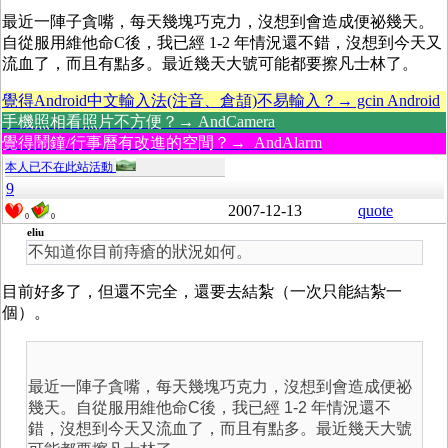
最近一陣子貪嘴，每天幾塊巧克力，沒想到會造成便祕幾天。
自從服用維他命C後，我已經 1-2 年情況還不錯，沒想到今天又
流血了，而且有點多。最近幾天大號可能都要擦凡士林了。
覺得Android中文輸入法(注音、倉頡)不易輸入？→ gcin Android
手機照相看照片不方便？→ AndCamera
覺得鬧鐘/行事曆有改進的空間？→ AndAlarm
本人已不在此站活動
9
2007-12-13
quote
0
0
eliu
不知道你目前痔瘡的狀況如何。
目前好多了，但還不完全，還要去結紮（一次只能結紮一
個）。
最近一陣子貪嘴，每天幾塊巧克力，沒想到會造成便祕
幾天。自從服用維他命C後，我已經 1-2 年情況還不
錯，沒想到今天又流血了，而且有點多。最近幾天大號