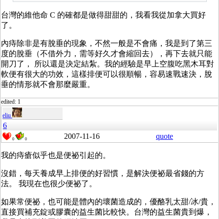
台灣的維他命 C 的確都是做得甜甜的，我看我從加拿大買好
了。
內痔除非是有脫垂的現象，不然一般是不會痛，我是到了第三
度的脫垂（不借外力，需等好久才會縮回去），再下去就只能
開刀了， 所以還是決定結紮。我的經驗是早上空腹吃黑木耳對
軟便有很大的功效，這樣排便可以很順暢，容易速戰速決，脫
垂的情形就不會那麼嚴重。
edited: 1
eliu
6
2007-11-16
quote
0
0
我的痔瘡似乎也是便祕引起的。
沒錯，每天養成早上排便的好習慣，是解決便祕最省錢的方
法。 我現在也很少便祕了。
如果常便祕，也可能是體內的壞菌造成的，優酪乳太甜/冰/貴，
直接買補充錠或膠囊的益生菌比較快。台灣的益生菌貴到爆，