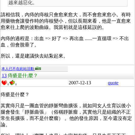
越來越惡化。
請相信我，內痔的痔核只會愈來愈大，而不會愈來愈小。有時
用藥物會讓發作時的痔核變小，但以長期來看，他是一直愈來
愈來往上爬的波動曲線。我當初就是這樣延誤的。
內痔的過程是：出血 => 好了 => 再出血 ......一直循環 => 不出
血，但會脫垂了。
所以，還是建議快去結紮起來。
本人已不在此站活動
13
痔瘡是什;麼？
2007-12-13
quote
0
0
痔瘡是什麼？
其實痔只是一團血管的靜脈彎曲擴張，就如同女人生育以後小
腿會發生「靜脈曲張」（俗稱靜脈瘤，其實他只是組織的不正
常生長擴張，而不是什麼瘤） 。他的發生原因，至今還沒有定
論。