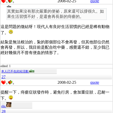
2008-02-25
quote
0
0
eliu
其實如果沒有那次嚴重的便祕，原來還可以撐很久。如
果生活習慣不好，是還會再長新的痔瘡的。
這是問題的徵結呀！現代人有良好生活習慣的已經是稀有動物
了。
結紮是無法根治的，紮的那個部位不會再發，但其他部位仍然
會再發，所以，我目前是配合吃中藥，感覺還不錯，至少我已
經好幾個月不曾有便血的情形了。
edited: 1
本人已不在此站活動
27
2008-02-25
quote
0
0
提醒一下，痔瘡症狀發作時，避免行房，會加重症狀，忍耐一
下。
eliu
28