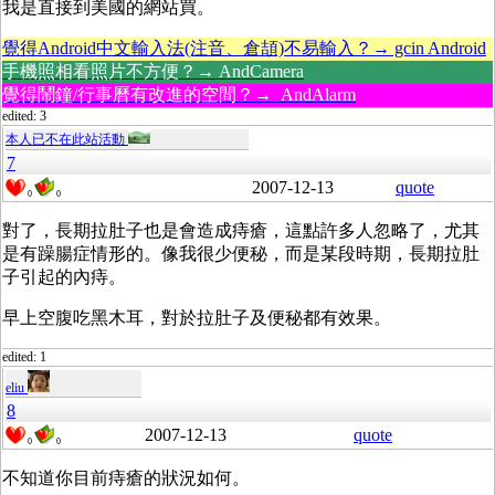
我是直接到美國的網站買。
覺得Android中文輸入法(注音、倉頡)不易輸入？→ gcin Android
手機照相看照片不方便？→ AndCamera
覺得鬧鐘/行事曆有改進的空間？→ AndAlarm
edited: 3
本人已不在此站活動
7
2007-12-13
quote
0
0
對了，長期拉肚子也是會造成痔瘡，這點許多人忽略了，尤其
是有躁腸症情形的。像我很少便秘，而是某段時期，長期拉肚
子引起的內痔。
早上空腹吃黑木耳，對於拉肚子及便秘都有效果。
edited: 1
eliu
8
2007-12-13
quote
0
0
不知道你目前痔瘡的狀況如何。