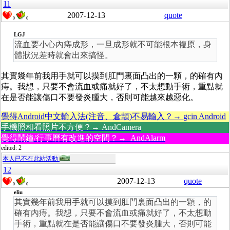
11
2007-12-13
quote
0
0
LGJ
流血要小心內痔成形，一旦成形就不可能根本複原，身
體狀況差時就會出來搞怪。
其實幾年前我用手就可以摸到肛門裏面凸出的一顆，的確有內
痔。我想，只要不會流血或痛就好了，不太想動手術，重點就
在是否能讓傷口不要發炎腫大，否則可能越來越惡化。
覺得Android中文輸入法(注音、倉頡)不易輸入？→ gcin Android
手機照相看照片不方便？→ AndCamera
覺得鬧鐘/行事曆有改進的空間？→ AndAlarm
edited: 2
本人已不在此站活動
12
2007-12-13
quote
0
0
eliu
其實幾年前我用手就可以摸到肛門裏面凸出的一顆，的
確有內痔。我想，只要不會流血或痛就好了，不太想動
手術，重點就在是否能讓傷口不要發炎腫大，否則可能