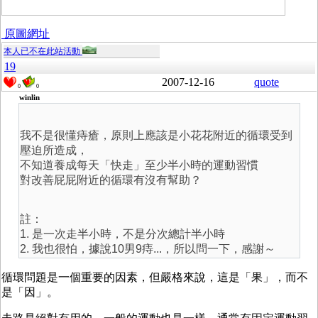
原圖網址
本人已不在此站活動
19
2007-12-16
quote
0
0
winlin
我不是很懂痔瘡，原則上應該是小花花附近的循環受到
壓迫所造成，
不知道養成每天「快走」至少半小時的運動習慣
對改善屁屁附近的循環有沒有幫助？
註：
1. 是一次走半小時，不是分次總計半小時
2. 我也很怕，據說10男9痔...，所以問一下，感謝～
循環問題是一個重要的因素，但嚴格來說，這是「果」，而不
是「因」。