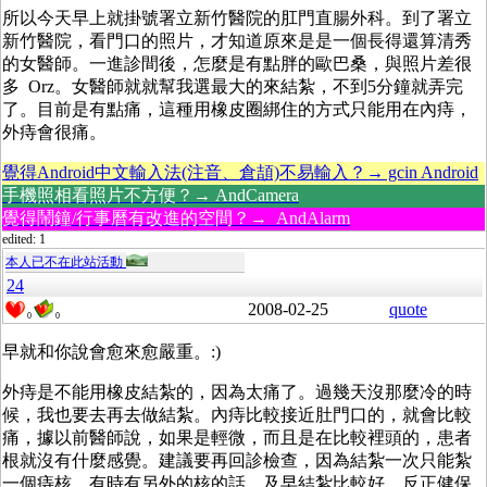
所以今天早上就掛號署立新竹醫院的肛門直腸外科。到了署立
新竹醫院，看門口的照片，才知道原來是是一個長得還算清秀
的女醫師。一進診間後，怎麼是有點胖的歐巴桑，與照片差很
多 Orz。女醫師就就幫我選最大的來結紮，不到5分鐘就弄完
了。目前是有點痛，這種用橡皮圈綁住的方式只能用在內痔，
外痔會很痛。
覺得Android中文輸入法(注音、倉頡)不易輸入？→ gcin Android
手機照相看照片不方便？→ AndCamera
覺得鬧鐘/行事曆有改進的空間？→ AndAlarm
edited: 1
本人已不在此站活動
24
2008-02-25
quote
0
0
早就和你說會愈來愈嚴重。:)
外痔是不能用橡皮結紮的，因為太痛了。過幾天沒那麼冷的時
候，我也要去再去做結紮。內痔比較接近肚門口的，就會比較
痛，據以前醫師說，如果是輕微，而且是在比較裡頭的，患者
根就沒有什麼感覺。建議要再回診檢查，因為結紮一次只能紮
一個痔核，有時有另外的核的話，及早結紮比較好，反正健保