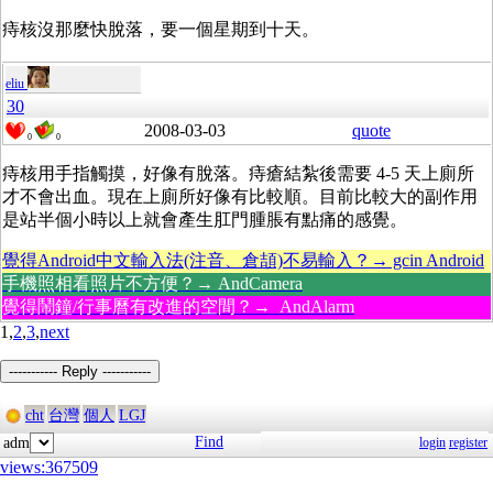
痔核沒那麼快脫落，要一個星期到十天。
eliu
30
2008-03-03
quote
0
0
痔核用手指觸摸，好像有脫落。痔瘡結紮後需要 4-5 天上廁所
才不會出血。現在上廁所好像有比較順。目前比較大的副作用
是站半個小時以上就會產生肛門腫脹有點痛的感覺。
覺得Android中文輸入法(注音、倉頡)不易輸入？→ gcin Android
手機照相看照片不方便？→ AndCamera
覺得鬧鐘/行事曆有改進的空間？→ AndAlarm
1,
2
,
3
,
next
----------- Reply -----------
cht
台灣
個人
LGJ
Find
adm
login
register
views:367509