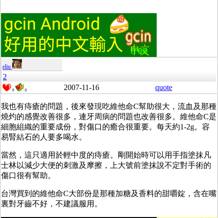
eliu
2
2007-11-16
quote
0
0
我也有痔瘡的問題，後來發現吃維他命C幫助很大，流血及那種
燒灼的感覺改善很多，連牙周病的問題也改善很多。維他命C是
細胞組織的重要成份，對傷口的癒合很重要。每天約1-2g。容
易腎結石的人要多喝水。
當然，這只適用於輕中度的痔瘡。剛開始時可以用手指塗抹凡
士林以減少大便的刺激及摩擦，上大號前塗抹說不定對手術的
傷口很有幫助。
台灣買到的維他命C大部份是那種加糖及香料的甜嚼錠，含在嘴
裏對牙齒不好，不建議服用。