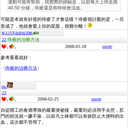
運動可能有幫助，我實際的經驗是，以前每天上班走路
40-50 分鐘，痔瘡還是有時候會流血。
可能是本就有好發的痔瘡了才會這樣？痔瘡很討厭的是，一旦
形成了，他就會愛上你的屁股，很難分離！
本人已不在此站活動
22
痔瘡的治療方法
2008-01-18
quote
0
0
參考看看就好：
〈
痔瘡的治療方法
〉
eliu
23
2008-02-25
quote
0
0
自從開工的春酒導致的嚴重便祕後，嚴重到必須用手去挖，肛
門的狀況就一蹶不振，以前凡士林都可以有效防止大便時的出
血，這次都不管用了。