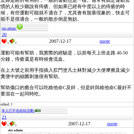
走路是絕對有用的，一般的運動也是一樣。通常有固定運動習
慣的人較少聽說有痔瘡。但如果已經有中度以上的痔瘡的時
候，有些運動可能就不適合了，尤其會有脫垂現象的，快走可
能不是很適合，一般的散步倒是無妨。
site admin
20
2007-12-17
quote
0
0
運動可能有幫助，我實際的經驗是，以前每天上班走路 40-50
分鐘，痔瘡還是有時候會流血。
在上大號之前用手指插入肛門塗凡士林對減少大便摩擦及減少
糞便中的細菌刺激很有幫助。
幫助傷口的癒合可以吃維他命C及鋅，但是鋅與維他命C最好不
要混在一起同時吃。
edited: 1
本人已不在此站活動
21
2007-12-17
quote
0
0
site admin