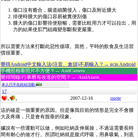
傷口沒有癒合，腸道細菌侵入，傷口及附近腫大
排便時腫大的傷口容易被糞便刮傷
腫大的傷口影響排便順暢，需要比較用力才可以拉出，用
力的結果使肛門組織變形斷裂更嚴重。
所以需要方法來打斷此惡性循環。當然，平時的飲食及生活習
慣很重要。
覺得Android中文輸入法(注音、倉頡)不易輸入？→ gcin Android
手機照相看照片不方便？→ AndCamera
覺得鬧鐘/行事曆有改進的空間？→ AndAlarm
本人已不在此站活動
17
2007-12-16
quote
0
0
這的確是一個重要的原因。但是像我目前的情形是完全不會腫
大及疼痛，只是會有脫垂的現象。
據說有一些運動可以做，例如吐納及伸展操，不過這需要長時
間有耐心的做才行。所謂吐納就是腹式呼吸，用鼻吸氣，到底