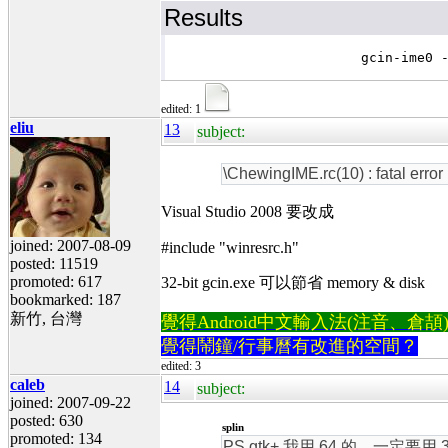
Results
						Build log was saved at "file://c:\gcin\gcin-ime0\
			gcin-ime0 - 1 error(s), 69 warning(s)

edited: 1
eliu
13
subject:
\ChewingIME.rc(10) : fatal error
Visual Studio 2008 要改成
joined: 2007-08-09
#include "winresrc.h"
posted: 11519
promoted: 617
32-bit gcin.exe 可以節省 memory & disk
bookmarked: 187
新竹, 台灣
覺得Android中文輸入法(注音、倉頡)不易
覺得鬧鐘/行事曆有改進的空間？
edited: 3
caleb
14
subject:
joined: 2007-09-22
posted: 630
splin
promoted: 134
PS.gtk+ 我用 64 的，一定要用 