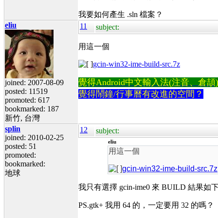
我要如何產生 .sln 檔案？
eliu
11
subject:
用這一個
gcin-win32-ime-build-src.7z
覺得Android中文輸入法(注音、倉頡)不易
joined: 2007-08-09
posted: 11519
覺得鬧鐘/行事曆有改進的空間？
promoted: 617
bookmarked: 187
新竹, 台灣
splin
12
subject:
joined: 2010-02-25
eliu
posted: 51
用這一個
promoted:
bookmarked:
gcin-win32-ime-build-src.7z
地球
我只有選擇 gcin-ime0 來 BUILD 結
PS.gtk+ 我用 64 的，一定要用 32 的嗎？