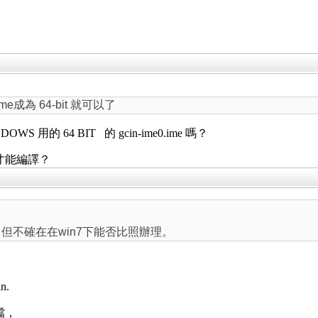
.ime成為 64-bit 就可以了
WS 用的 64 BIT 的 gcin-ime0.ime 嗎？
+ 才能編譯？
，但不確在在win7下能否比照辦理。
n.
檔，