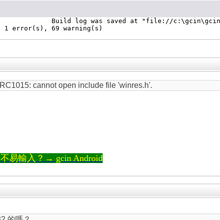
Release\BuildLog.htm"

 RC1015: cannot open include file 'winres.h'.
輸入？→ gcin Android
32 的嗎？