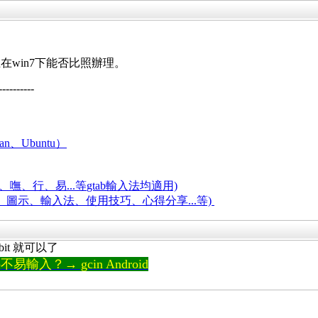
在win7下能否比照辦理。
----------
an、Ubuntu）
嘸、行、易...等
gtab輸入法均適用)
題、圖示、輸入法、使用技巧、心得分享...等)
4-bit 就可以了
輸入？→ gcin Android