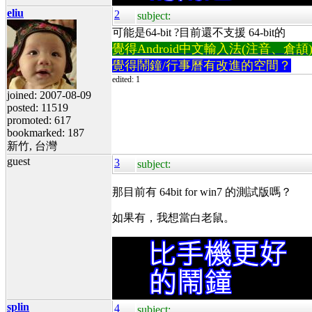
eliu
2
subject:
可能是64-bit ?目前還不支援 64-bit的
覺得Android中文輸入法(注音、倉頡)不易
覺得鬧鐘/行事曆有改進的空間？
edited: 1
joined: 2007-08-09
posted: 11519
promoted: 617
bookmarked: 187
新竹, 台灣
guest
3
subject:
那目前有 64bit for win7 的測試版嗎？
如果有，我想當白老鼠。
splin
4
subject: