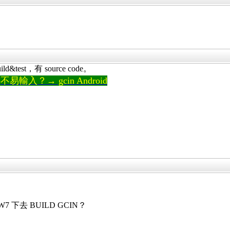
test，有 source code。
輸入？→ gcin Android
 下去 BUILD GCIN？