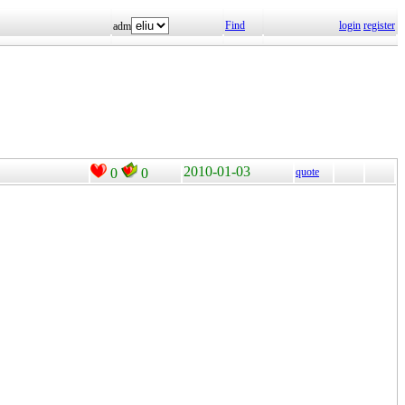
Find
login
register
adm
2010-01-03
0
0
quote