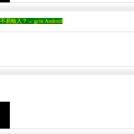
輸入？→ gcin Android