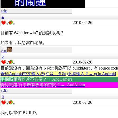
splin
4
2010-02-26
0
0
目前有 64bit for win7 的測試版嗎？
如果有，我想當白老鼠。
eliu
5
2010-02-26
0
0
目前還沒有，因為沒有 64-bit 機器可以 build&test，有 source cod
覺得Android中文輸入法(注音、倉頡)不易輸入？→ gcin Android
手機照相看照片不方便？→ AndCamera
覺得鬧鐘/行事曆有改進的空間？→ AndAlarm
splin
6
2010-02-26
0
0
我可以幫忙 BUILD。