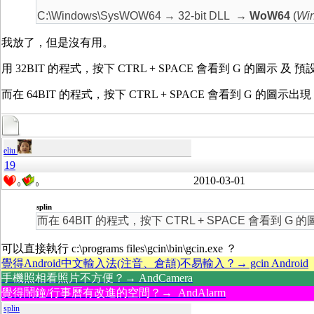
C:\Windows\SysWOW64 → 32-bit DLL
→ WoW64
(
Win
我放了，但是沒有用。
用 32BIT 的程式，按下 CTRL + SPACE 會看到 G 的圖示
而在 64BIT 的程式，按下 CTRL + SPACE 會看到 G 的
eliu
19
2010-03-01
0
0
splin
而在 64BIT 的程式，按下 CTRL + SPACE 會看到
可以直接執行 c:\programs files\gcin\bin\gcin.exe ？
覺得Android中文輸入法(注音、倉頡)不易輸入？→ gcin Android
手機照相看照片不方便？→ AndCamera
覺得鬧鐘/行事曆有改進的空間？→ AndAlarm
splin