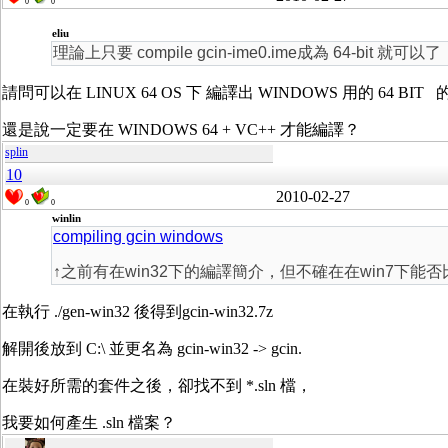
0
0
eliu
理論上只要 compile gcin-ime0.ime成為 64-bit 就可以了
請問可以在 LINUX 64 OS 下 編譯出 WINDOWS 用的 64 BIT 的 gc
還是說一定要在 WINDOWS 64 + VC++ 才能編譯？
splin
10
2010-02-27
0
0
winlin
compiling gcin windows
↑之前有在win32下的編譯簡介，但不確在在win7下能
在執行 ./gen-win32 後得到gcin-win32.7z
解開後放到 C:\ 並更名為 gcin-win32 -> gcin.
在裝好所需的套件之後，卻找不到 *.sln 檔，
我要如何產生 .sln 檔案？