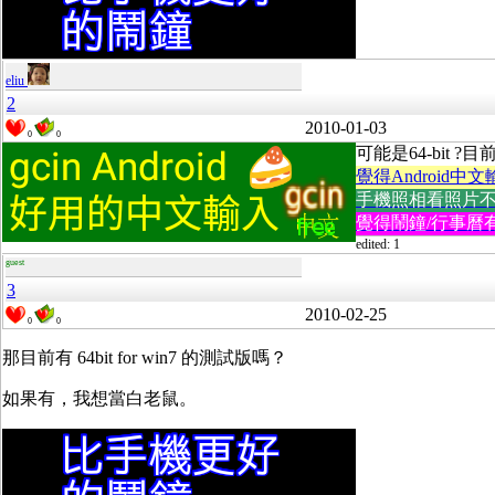
eliu
2
2010-01-03
0
0
可能是64-bit ?目
覺得Android中文
手機照相看照片不方便
覺得鬧鐘/行事曆有
edited: 1
guest
3
2010-02-25
0
0
那目前有 64bit for win7 的測試版嗎？
如果有，我想當白老鼠。