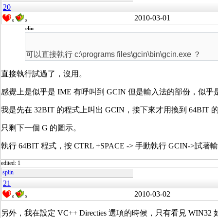
20
2010-03-01
0
0
eliu
可以直接執行 c:\programs files\gcin\bin\gcin.exe ？
直接執行試過了，沒用。
感覺上是似乎是 IME 有呼叫到 GCIN 但是輸入法的部份，似
我是先在 32BIT 的程式上叫出 GCIN，接下來才用換到 64B
只剩下一個 G 的圖示。
執行 64BIT 程式，按 CTRL +SPACE -> 手動執行 GCIN->試著輸
edited: 1
splin
21
2010-03-02
0
0
另外，我在設定 VC++ Directies 選項的時候，只有看見 WIN32