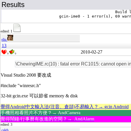
Results
						Build log was saved at "file://c:\gcin\gcin-ime0\Release\BuildLog.htm"

			gcin-ime0 - 1 error(s), 69 warning(s)

edited: 1
eliu
13
2010-02-27
0
0
\ChewingIME.rc(10) : fatal error RC1015: cannot open inc
Visual Studio 2008 要改成
#include "winresrc.h"
32-bit gcin.exe 可以節省 memory & disk
覺得Android中文輸入法(注音、倉頡)不易輸入？→ gcin Android
手機照相看照片不方便？→ AndCamera
覺得鬧鐘/行事曆有改進的空間？→ AndAlarm
edited: 3
caleb