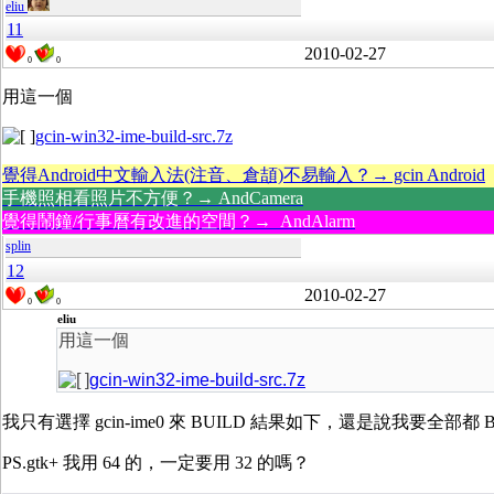
eliu
11
2010-02-27
0
0
用這一個
gcin-win32-ime-build-src.7z
覺得Android中文輸入法(注音、倉頡)不易輸入？→ gcin Android
手機照相看照片不方便？→ AndCamera
覺得鬧鐘/行事曆有改進的空間？→ AndAlarm
splin
12
2010-02-27
0
0
eliu
用這一個
gcin-win32-ime-build-src.7z
我只有選擇 gcin-ime0 來 BUILD 結果如下，還是說我要全部都 B
PS.gtk+ 我用 64 的，一定要用 32 的嗎？