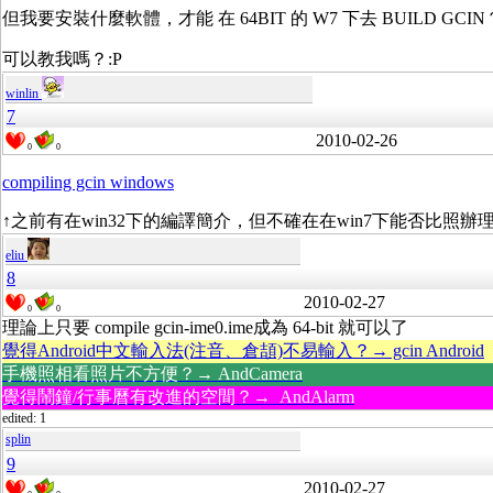
但我要安裝什麼軟體，才能 在 64BIT 的 W7 下去 BUILD GCIN
可以教我嗎？:P
winlin
7
2010-02-26
0
0
compiling gcin windows
↑之前有在win32下的編譯簡介，但不確在在win7下能否比照辦
eliu
8
2010-02-27
0
0
理論上只要 compile gcin-ime0.ime成為 64-bit 就可以了
覺得Android中文輸入法(注音、倉頡)不易輸入？→ gcin Android
手機照相看照片不方便？→ AndCamera
覺得鬧鐘/行事曆有改進的空間？→ AndAlarm
edited: 1
splin
9
2010-02-27