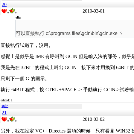
20
2010-03-01
0
0
eliu
可以直接執行 c:\programs files\gcin\bin\gcin.exe ？
直接執行試過了，沒用。
感覺上是似乎是 IME 有呼叫到 GCIN 但是輸入法的部份，似
我是先在 32BIT 的程式上叫出 GCIN，接下來才用換到 64B
只剩下一個 G 的圖示。
執行 64BIT 程式，按 CTRL +SPACE -> 手動執行 GCIN->試著輸
edited: 1
splin
21
2010-03-02
0
0
另外，我在設定 VC++ Directies 選項的時候，只有看見 WIN32