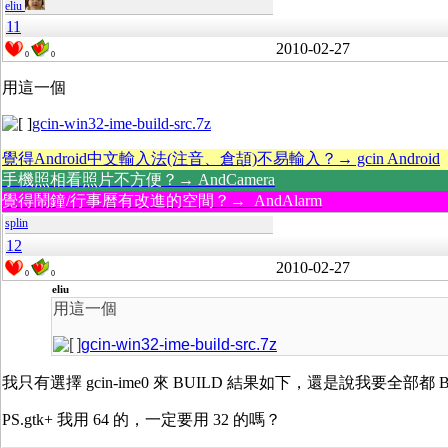
eliu
11
2010-02-27
0
0
用這一個
gcin-win32-ime-build-src.7z
覺得Android中文輸入法(注音、倉頡)不易輸入？→ gcin Android
手機照相看照片不方便？→ AndCamera
覺得鬧鐘/行事曆有改進的空間？→ AndAlarm
splin
12
2010-02-27
0
0
eliu
用這一個
gcin-win32-ime-build-src.7z
我只有選擇 gcin-ime0 來 BUILD 結果如下，還是說我要全部都 B
PS.gtk+ 我用 64 的，一定要用 32 的嗎？