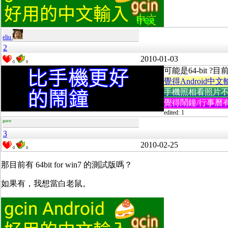
eliu
2
2010-01-03
0
0
可能是64-bit ?目
覺得Android中文
手機照相看照片不方便
覺得鬧鐘/行事曆有
edited: 1
guest
3
2010-02-25
0
0
那目前有 64bit for win7 的測試版嗎？
如果有，我想當白老鼠。