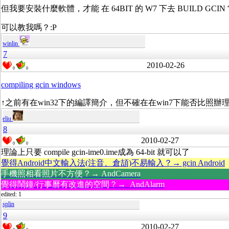
但我要安裝什麼軟體，才能 在 64BIT 的 W7 下去 BUILD GCIN
可以教我嗎？:P
winlin
7
2010-02-26
0
0
compiling gcin windows
↑之前有在win32下的編譯簡介，但不確在在win7下能否比照辦
eliu
8
2010-02-27
0
0
理論上只要 compile gcin-ime0.ime成為 64-bit 就可以了
覺得Android中文輸入法(注音、倉頡)不易輸入？→ gcin Android
手機照相看照片不方便？→ AndCamera
覺得鬧鐘/行事曆有改進的空間？→ AndAlarm
edited: 1
splin
9
2010-02-27