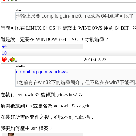
0
0
eliu
理論上只要 compile gcin-ime0.ime成為 64-bit 就可以了
請問可以在 LINUX 64 OS 下 編譯出 WINDOWS 用的 64 BIT 的 gc
還是說一定要在 WINDOWS 64 + VC++ 才能編譯？
splin
10
2010-02-27
0
0
winlin
compiling gcin windows
↑之前有在win32下的編譯簡介，但不確在在win7下能
在執行 ./gen-win32 後得到gcin-win32.7z
解開後放到 C:\ 並更名為 gcin-win32 -> gcin.
在裝好所需的套件之後，卻找不到 *.sln 檔，
我要如何產生 .sln 檔案？