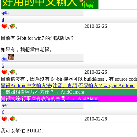
splin
4
2010-02-26
0
0
目前有 64bit for win7 的測試版嗎？
如果有，我想當白老鼠。
eliu
5
2010-02-26
0
0
目前還沒有，因為沒有 64-bit 機器可以 build&test，有 source cod
覺得Android中文輸入法(注音、倉頡)不易輸入？→ gcin Android
手機照相看照片不方便？→ AndCamera
覺得鬧鐘/行事曆有改進的空間？→ AndAlarm
splin
6
2010-02-26
0
0
我可以幫忙 BUILD。