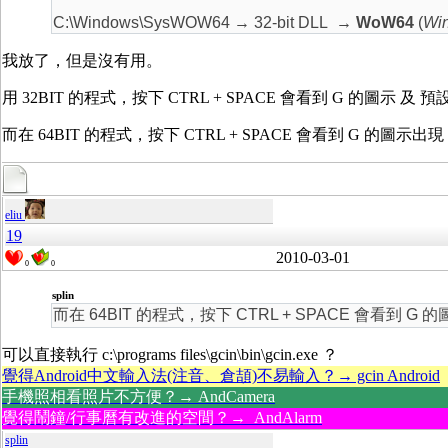
C:\Windows\SysWOW64 → 32-bit DLL
→ WoW64
(
Win
我放了，但是沒有用。
用 32BIT 的程式，按下 CTRL + SPACE 會看到 G 的圖示
而在 64BIT 的程式，按下 CTRL + SPACE 會看到 G 的
eliu
19
2010-03-01
0
0
splin
而在 64BIT 的程式，按下 CTRL + SPACE 會看到
可以直接執行 c:\programs files\gcin\bin\gcin.exe ？
覺得Android中文輸入法(注音、倉頡)不易輸入？→ gcin Android
手機照相看照片不方便？→ AndCamera
覺得鬧鐘/行事曆有改進的空間？→ AndAlarm
splin