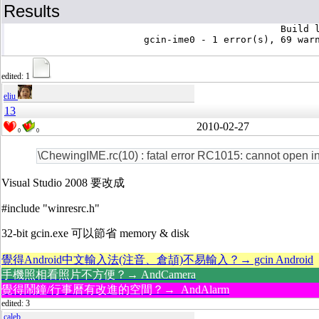
Results
						Build log was saved at "file://c:\gcin\gcin-ime0\Release\BuildLog.htm"

			gcin-ime0 - 1 error(s), 69 warning(s)

edited: 1
eliu
13
2010-02-27
0
0
\ChewingIME.rc(10) : fatal error RC1015: cannot open inc
Visual Studio 2008 要改成
#include "winresrc.h"
32-bit gcin.exe 可以節省 memory & disk
覺得Android中文輸入法(注音、倉頡)不易輸入？→ gcin Android
手機照相看照片不方便？→ AndCamera
覺得鬧鐘/行事曆有改進的空間？→ AndAlarm
edited: 3
caleb