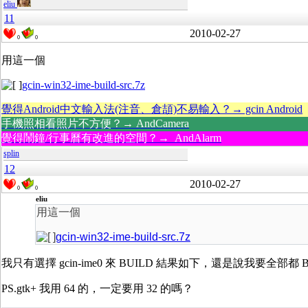
eliu
11
2010-02-27
0
0
用這一個
gcin-win32-ime-build-src.7z
覺得Android中文輸入法(注音、倉頡)不易輸入？→ gcin Android
手機照相看照片不方便？→ AndCamera
覺得鬧鐘/行事曆有改進的空間？→ AndAlarm
splin
12
2010-02-27
0
0
eliu
用這一個
gcin-win32-ime-build-src.7z
我只有選擇 gcin-ime0 來 BUILD 結果如下，還是說我要全部都 B
PS.gtk+ 我用 64 的，一定要用 32 的嗎？