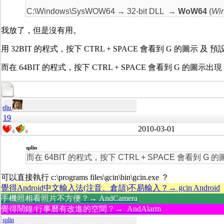
C:\Windows\SysWOW64 → 32-bit DLL
→ WoW64
(
Win
我放了，但是沒有用。
用 32BIT 的程式，按下 CTRL + SPACE 會看到 G 的圖示
而在 64BIT 的程式，按下 CTRL + SPACE 會看到 G 的
eliu
19
2010-03-01
0
0
splin
而在 64BIT 的程式，按下 CTRL + SPACE 會看到
可以直接執行 c:\programs files\gcin\bin\gcin.exe ？
覺得Android中文輸入法(注音、倉頡)不易輸入？→ gcin Android
手機照相看照片不方便？→ AndCamera
覺得鬧鐘/行事曆有改進的空間？→ AndAlarm
splin