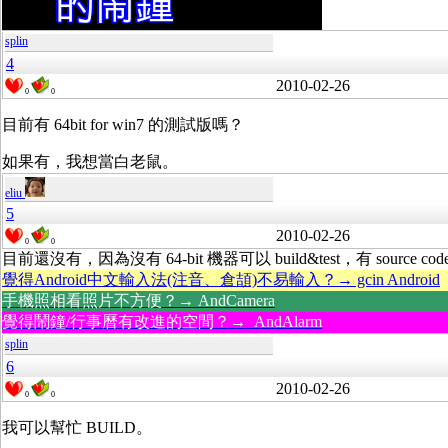
splin
4
2010-02-26
0
0
目前有 64bit for win7 的測試版嗎？
如果有，我想當白老鼠。
eliu
5
2010-02-26
0
0
目前還沒有，因為沒有 64-bit 機器可以 build&test，有 source cod
覺得Android中文輸入法(注音、倉頡)不易輸入？→ gcin Android
手機照相看照片不方便？→ AndCamera
覺得鬧鐘/行事曆有改進的空間？→ AndAlarm
splin
6
2010-02-26
0
0
我可以幫忙 BUILD。