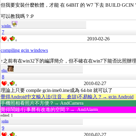
但我要安裝什麼軟體，才能 在 64BIT 的 W7 下去 BUILD GCIN
可以教我嗎？:P
winlin
7
2010-02-26
0
0
compiling gcin windows
↑之前有在win32下的編譯簡介，但不確在在win7下能否比照辦
eliu
8
2010-02-27
0
0
理論上只要 compile gcin-ime0.ime成為 64-bit 就可以了
覺得Android中文輸入法(注音、倉頡)不易輸入？→ gcin Android
手機照相看照片不方便？→ AndCamera
覺得鬧鐘/行事曆有改進的空間？→ AndAlarm
edited: 1
splin
9
2010-02-27