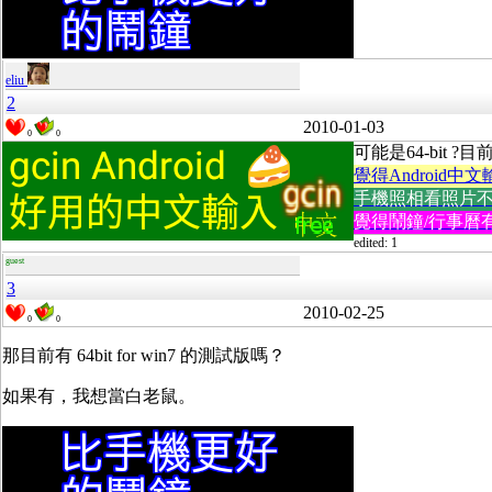
eliu
2
2010-01-03
0
0
可能是64-bit ?目
覺得Android中文
手機照相看照片不方便
覺得鬧鐘/行事曆有
edited: 1
guest
3
2010-02-25
0
0
那目前有 64bit for win7 的測試版嗎？
如果有，我想當白老鼠。