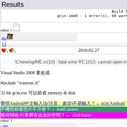
Results
						Build log was saved at "file://c:\gcin\gcin-ime0\Release\BuildLog.htm"

			gcin-ime0 - 1 error(s), 69 warning(s)

edited: 1
eliu
13
2010-02-27
0
0
\ChewingIME.rc(10) : fatal error RC1015: cannot open inc
Visual Studio 2008 要改成
#include "winresrc.h"
32-bit gcin.exe 可以節省 memory & disk
覺得Android中文輸入法(注音、倉頡)不易輸入？→ gcin Android
手機照相看照片不方便？→ AndCamera
覺得鬧鐘/行事曆有改進的空間？→ AndAlarm
edited: 3
caleb