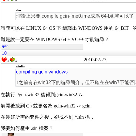
0
0
eliu
理論上只要 compile gcin-ime0.ime成為 64-bit 就可以了
請問可以在 LINUX 64 OS 下 編譯出 WINDOWS 用的 64 BIT 的 gc
還是說一定要在 WINDOWS 64 + VC++ 才能編譯？
splin
10
2010-02-27
0
0
winlin
compiling gcin windows
↑之前有在win32下的編譯簡介，但不確在在win7下能
在執行 ./gen-win32 後得到gcin-win32.7z
解開後放到 C:\ 並更名為 gcin-win32 -> gcin.
在裝好所需的套件之後，卻找不到 *.sln 檔，
我要如何產生 .sln 檔案？