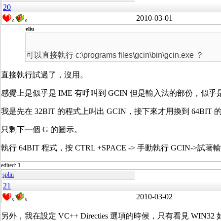
20
2010-03-01
0
0
eliu
可以直接執行 c:\programs files\gcin\bin\gcin.exe ？
直接執行試過了，沒用。
感覺上是似乎是 IME 有呼叫到 GCIN 但是輸入法的部份，似
我是先在 32BIT 的程式上叫出 GCIN，接下來才用換到 64B
只剩下一個 G 的圖示。
執行 64BIT 程式，按 CTRL +SPACE -> 手動執行 GCIN->試著輸
edited: 1
splin
21
2010-03-02
0
0
另外，我在設定 VC++ Directies 選項的時候，只有看見 WIN32