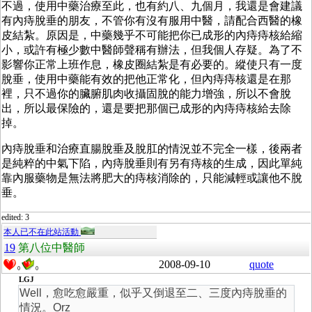
不過，使用中藥治療至此，也有約八、九個月，我還是會建議
有內痔脫垂的朋友，不管你有沒有服用中醫，請配合西醫的橡
皮結紮。原因是，中藥幾乎不可能把你已成形的內痔痔核給縮
小，或許有極少數中醫師聲稱有辦法，但我個人存疑。為了不
影響你正常上班作息，橡皮圈結紮是有必要的。縱使只有一度
脫垂，使用中藥能有效的把他正常化，但內痔痔核還是在那
裡，只不過你的臟腑肌肉收攝固脫的能力增強，所以不會脫
出，所以最保險的，還是要把那個已成形的內痔痔核給去除
掉。
內痔脫垂和治療直腸脫垂及脫肛的情況並不完全一樣，後兩者
是純粹的中氣下陷，內痔脫垂則有另有痔核的生成，因此單純
靠內服藥物是無法將肥大的痔核消除的，只能減輕或讓他不脫
垂。
edited: 3
本人已不在此站活動
19
第八位中醫師
2008-09-10
quote
0
0
LGJ
Well，愈吃愈嚴重，似乎又倒退至二、三度內痔脫垂的
情況。Orz