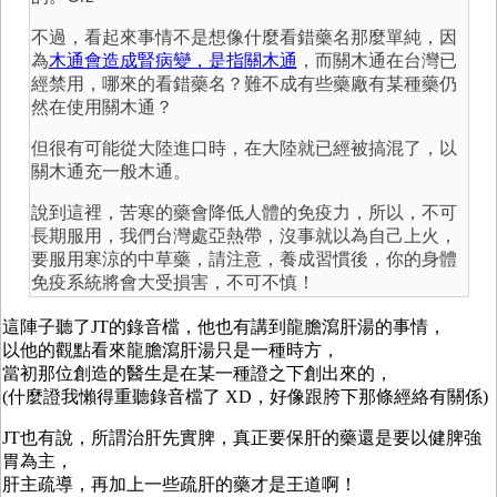
不過，看起來事情不是想像什麼看錯藥名那麼單純，因
為
木通會造成腎病變，是指關木通
，而關木通在台灣已
經禁用，哪來的看錯藥名？難不成有些藥廠有某種藥仍
然在使用關木通？
但很有可能從大陸進口時，在大陸就已經被搞混了，以
關木通充一般木通。
說到這裡，苦寒的藥會降低人體的免疫力，所以，不可
長期服用，我們台灣處亞熱帶，沒事就以為自己上火，
要服用寒涼的中草藥，請注意，養成習慣後，你的身體
免疫系統將會大受損害，不可不慎！
這陣子聽了JT的錄音檔，他也有講到龍膽瀉肝湯的事情，
以他的觀點看來龍膽瀉肝湯只是一種時方，
當初那位創造的醫生是在某一種證之下創出來的，
(什麼證我懶得重聽錄音檔了 XD，好像跟胯下那條經絡有關係)
JT也有說，所謂治肝先實脾，真正要保肝的藥還是要以健脾強
胃為主，
肝主疏導，再加上一些疏肝的藥才是王道啊！