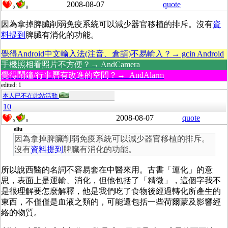
2008-08-07
quote
0
0
因為拿掉脾臟削弱免疫系統可以減少器官移植的排斥。沒有
資
料提到
脾臟有消化的功能。
覺得Android中文輸入法(注音、倉頡)不易輸入？→ gcin Android
手機照相看照片不方便？→ AndCamera
覺得鬧鐘/行事曆有改進的空間？→ AndAlarm
edited: 1
本人已不在此站活動
10
2008-08-07
quote
0
0
eliu
因為拿掉脾臟削弱免疫系統可以減少器官移植的排斥。
沒有
資料提到
脾臟有消化的功能。
所以說西醫的名詞不容易套在中醫來用。古書「運化」的意
思，表面上是運輸、消化，但他包括了「精微」，這個字我不
是很理解要怎麼解釋，他是我們吃了食物後經過轉化所產生的
東西，不僅僅是血液之類的，可能還包括一些荷爾蒙及影響經
絡的物質。