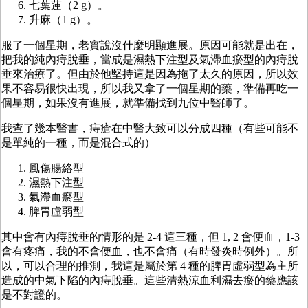
七葉蓮（2 g）。
升麻（1 g）。
服了一個星期，老實說沒什麼明顯進展。原因可能就是出在，
把我的純內痔脫垂，當成是濕熱下注型及氣滯血瘀型的內痔脫
垂來治療了。但由於他堅持這是因為拖了太久的原因，所以效
果不容易很快出現，所以我又拿了一個星期的藥，準備再吃一
個星期，如果沒有進展，就準備找到九位中醫師了。
我查了幾本醫書，痔瘡在中醫大致可以分成四種（有些可能不
是單純的一種，而是混合式的）
風傷腸絡型
濕熱下注型
氣滯血瘀型
脾胃虛弱型
其中會有內痔脫垂的情形的是 2-4 這三種，但 1, 2 會便血，1-3
會有疼痛，我的不會便血，也不會痛（有時發炎時例外）。所
以，可以合理的推測，我這是屬於第 4 種的脾胃虛弱型為主所
造成的中氣下陷的內痔脫垂。這些清熱涼血利濕去瘀的藥應該
是不對證的。