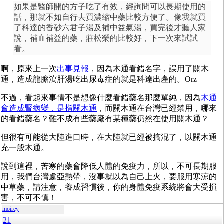
如果是醫師開的方子吃了有效，經詢問可以長期使用的
話，那就不如自行去買濃縮中藥比較方便了。像我就買
了科達的香砂六君子湯及補中益氣湯，買完後才聽人家
說，補血補益的藥，莊松榮的比較好，下一次來試試
看。
啊，原來上一次
出事見報
，因為木通看錯名字，誤用了關木
通，造成龍膽瀉肝湯吃出尿毒症的就是科達出產的。Orz
不過，看起來事情不是想像什麼看錯藥名那麼單純，因為
木通
會造成腎病變，是指關木通
，而關木通在台灣已經禁用，哪來
的看錯藥名？難不成有些藥廠有某種藥仍然在使用關木通？
但很有可能從大陸進口時，在大陸就已經被搞混了，以關木通
充一般木通。
說到這裡，苦寒的藥會降低人體的免疫力，所以，不可長期服
用，我們台灣處亞熱帶，沒事就以為自己上火，要服用寒涼的
中草藥，請注意，養成習慣後，你的身體免疫系統將會大受損
害，不可不慎！
moirey
21