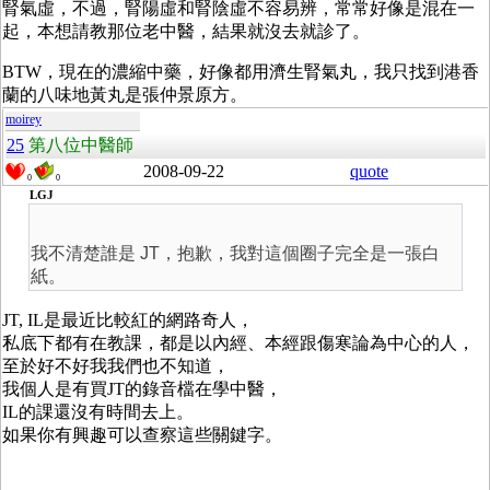
腎氣虛，不過，腎陽虛和腎陰虛不容易辨，常常好像是混在一
起，本想請教那位老中醫，結果就沒去就診了。
BTW，現在的濃縮中藥，好像都用濟生腎氣丸，我只找到港香
蘭的八味地黃丸是張仲景原方。
moirey
25
第八位中醫師
2008-09-22
quote
0
0
LGJ
我不清楚誰是 JT，抱歉，我對這個圈子完全是一張白
紙。
JT, IL是最近比較紅的網路奇人，
私底下都有在教課，都是以內經、本經跟傷寒論為中心的人，
至於好不好我我們也不知道，
我個人是有買JT的錄音檔在學中醫，
IL的課還沒有時間去上。
如果你有興趣可以查察這些關鍵字。