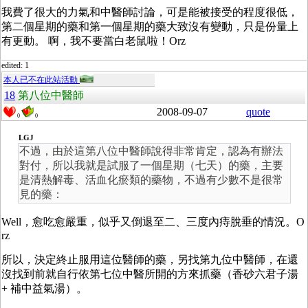
我費了很大的力氣和中醫師討論，可是能被接受的程度很低，
第二個星期的藥和第一個星期的藥大致沒有變動，只是份量上
有更動。 啊，我不要當白老鼠啦！Orz
edited: 1
本人已不在此站活動
18
第八位中醫師
2008-09-07
quote
0
0
LGJ
不過，由於這第八位中醫師說得非常肯定，認為有辦法
對付，所以我就是試服了一個星期（七天）的藥，主要
是清熱解毒、活血化瘀類的藥物，不過有少數不是很常
見的藥：
Well，愈吃愈嚴重，似乎又倒退至二、三度內痔脫垂的情況。O
rz
所以，決定終止服用這位醫師的藥，另找第九位中醫師，在還
沒找到前就自行依第七位中醫所開的方來抓藥（香砂六君子湯
+ 補中益氣湯）。