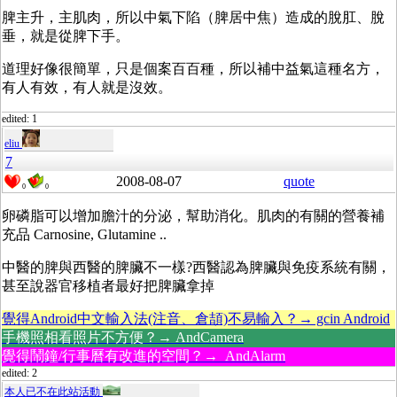
脾主升，主肌肉，所以中氣下陷（脾居中焦）造成的脫肛、脫
垂，就是從脾下手。
道理好像很簡單，只是個案百百種，所以補中益氣這種名方，
有人有效，有人就是沒效。
edited: 1
eliu
7
2008-08-07
quote
0
0
卵磷脂可以增加膽汁的分泌，幫助消化。肌肉的有關的營養補
充品 Carnosine, Glutamine ..
中醫的脾與西醫的脾臟不一樣?西醫認為脾臟與免疫系統有關，
甚至說器官移植者最好把脾臟拿掉
覺得Android中文輸入法(注音、倉頡)不易輸入？→ gcin Android
手機照相看照片不方便？→ AndCamera
覺得鬧鐘/行事曆有改進的空間？→ AndAlarm
edited: 2
本人已不在此站活動