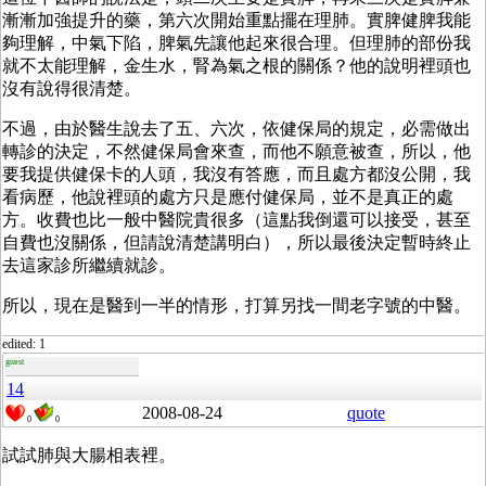
漸漸加強提升的藥，第六次開始重點擺在理肺。實脾健脾我能
夠理解，中氣下陷，脾氣先讓他起來很合理。但理肺的部份我
就不太能理解，金生水，腎為氣之根的關係？他的說明裡頭也
沒有說得很清楚。
不過，由於醫生說去了五、六次，依健保局的規定，必需做出
轉診的決定，不然健保局會來查，而他不願意被查，所以，他
要我提供健保卡的人頭，我沒有答應，而且處方都沒公開，我
看病歷，他說裡頭的處方只是應付健保局，並不是真正的處
方。收費也比一般中醫院貴很多（這點我倒還可以接受，甚至
自費也沒關係，但請說清楚講明白），所以最後決定暫時終止
去這家診所繼續就診。
所以，現在是醫到一半的情形，打算另找一間老字號的中醫。
edited: 1
guest
14
2008-08-24
quote
0
0
試試肺與大腸相表裡。