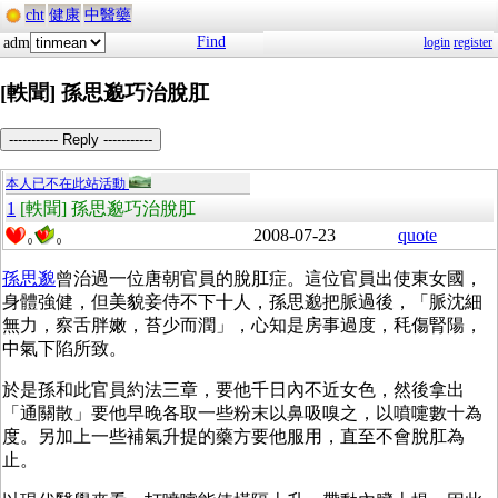
cht
健康
中醫藥
Find
adm
login
register
[軼聞] 孫思邈巧治脫肛
----------- Reply -----------
本人已不在此站活動
1
[軼聞] 孫思邈巧治脫肛
2008-07-23
quote
0
0
孫思邈
曾治過一位唐朝官員的脫肛症。這位官員出使東女國，
身體強健，但美貌妾侍不下十人，孫思邈把脈過後，「脈沈細
無力，察舌胖嫩，苔少而潤」，心知是房事過度，秏傷腎陽，
中氣下陷所致。
於是孫和此官員約法三章，要他千日內不近女色，然後拿出
「通關散」要他早晚各取一些粉末以鼻吸嗅之，以噴嚏數十為
度。另加上一些補氣升提的藥方要他服用，直至不會脫肛為
止。