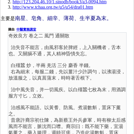
http://123.204.46.10/1.sinodb/book3/a3-0094.htm
http://www.tchaa.org.tw/u5/u54/dra01.htm
南星、皂角、細辛、薄荷、生半夏為末。
主要是
摘自
中醫實務講堂
奇效良方 卷之二 風門 通關散
治失音不能言，由風邪客於脾經，上入關機者，舌本
也。又關膈不通，其人精神昏憒失忘。
白殭蠶 炒，半兩 羌活 三分 麝香 半錢。
右為細末，每服二錢，先以薑汁少許調勻，以沸湯浸，
放溫服之，以真菖蒲末，時時著舌根下。
治中風失音，并一切風疾。以白殭蠶七枚為末，用酒調
服方寸匕，立效。
治感風不能語。以黃耆、防風。煮湯數斛，置床下薰
之。
昔唐許裔宗初仕陳，為新蔡王外兵參軍，時有柳太后感
風而不能言，脈沈而口噤。裔宗曰：既不能下藥，宜湯
氣薰之，藥入腠理，週時可瘥，乃造此湯數斛，置床