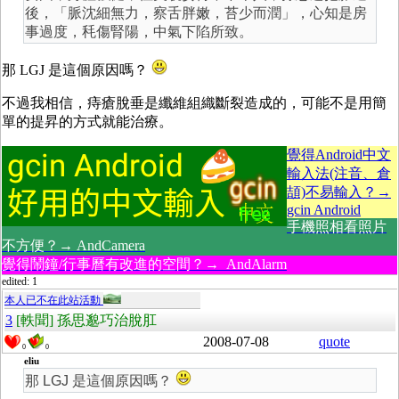
後，「脈沈細無力，察舌胖嫩，苔少而潤」，心知是房
事過度，秏傷腎陽，中氣下陷所致。
那 LGJ 是這個原因嗎？
不過我相信，痔瘡脫垂是纖維組織斷裂造成的，可能不是用簡
單的提昇的方式就能治療。
覺得Android中文
輸入法(注音、倉
頡)不易輸入？→
gcin Android
手機照相看照片
不方便？→ AndCamera
覺得鬧鐘/行事曆有改進的空間？→ AndAlarm
edited: 1
本人已不在此站活動
3
[軼聞] 孫思邈巧治脫肛
2008-07-08
quote
0
0
eliu
那 LGJ 是這個原因嗎？