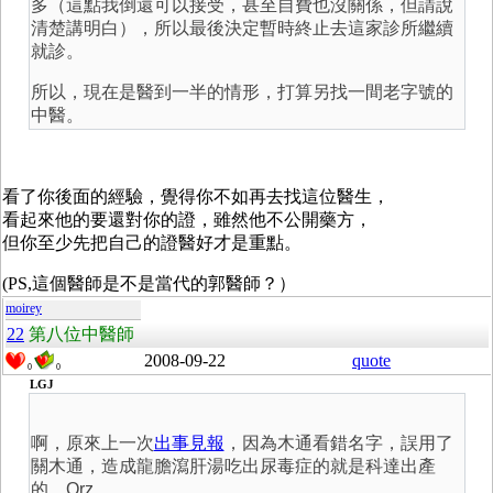
多（這點我倒還可以接受，甚至自費也沒關係，但請說
清楚講明白），所以最後決定暫時終止去這家診所繼續
就診。
所以，現在是醫到一半的情形，打算另找一間老字號的
中醫。
看了你後面的經驗，覺得你不如再去找這位醫生，
看起來他的要還對你的證，雖然他不公開藥方，
但你至少先把自己的證醫好才是重點。
(PS,這個醫師是不是當代的郭醫師？）
moirey
22
第八位中醫師
2008-09-22
quote
0
0
LGJ
啊，原來上一次
出事見報
，因為木通看錯名字，誤用了
關木通，造成龍膽瀉肝湯吃出尿毒症的就是科達出產
的。Orz