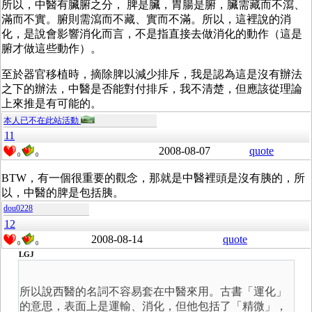
所以，中醫有臟腑之分， 脾是臟，胃腸是腑，臟需藏而不瀉、
滿而不實。腑則需瀉而不藏、實而不滿。所以，這裡說的消
化，是說會影響消化而言，不是指直接去做消化的動作（這是
腑才做這些動作）。
至於器官移植時，摘除脾以減少排斥，我是認為這是沒有辦法
之下的辦法，中醫是否能對付排斥，我不清楚，但應該從理論
上來推是有可能的。
本人已不在此站活動
11
2008-08-07
quote
0
0
BTW，有一個很重要的觀念，那就是中醫裡頭是沒有胰的，所
以，中醫的脾是包括胰。
dou0228
12
2008-08-14
quote
0
0
LGJ
所以說西醫的名詞不容易套在中醫來用。古書「運化」
的意思，表面上是運輸、消化，但他包括了「精微」，