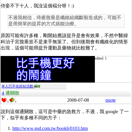
侍妾不下十人，我沒這個褔分呀！:)
不過我相信，痔瘡脫垂是纖維組織斷裂造成的，可能不
是用簡單的提昇的方式就能治療。
原因可能有許多種，剛開始應該提升是會有效果，不然中醫婦
科治子宮脫垂豈不是束手無策了。但到後期會有纖維化的情形
出現，這個可能用提升運動及藥物就比較難了。
edited: 1
本人已不在此站活動
4
通關散
2008-07-08
quote
0
0
說到這個通關散，這可是中藥的急救方，不過，我 google 了一
下，似乎有多種不同的方子：
http://www.gsd.com.tw/book6/0103.htm