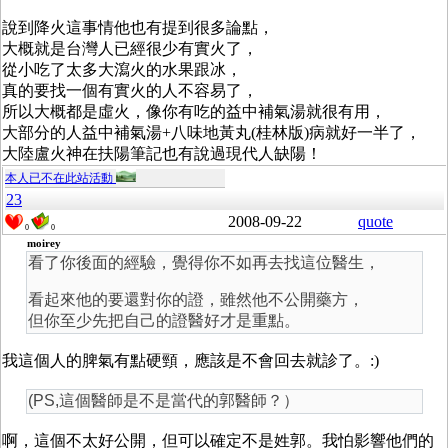
說到降火這事情他也有提到很多論點，
大概就是台灣人已經很少有實火了，
從小吃了太多大瀉火的水果跟冰，
真的要找一個有實火的人不容易了，
所以大概都是虛火，像你有吃的益中補氣湯就很有用，
大部分的人益中補氣湯+八味地黃丸(桂林版)病就好一半了，
大陸盧火神在扶陽筆記也有說過現代人缺陽！
本人已不在此站活動
23
2008-09-22
quote
0
0
moirey
看了你後面的經驗，覺得你不如再去找這位醫生，
看起來他的要還對你的證，雖然他不公開藥方，
但你至少先把自己的證醫好才是重點。
我這個人的脾氣有點硬頸，應該是不會回去就診了。:)
(PS,這個醫師是不是當代的郭醫師？）
啊，這個不太好公開，但可以確定不是姓郭。我怕影響他們的