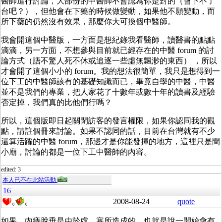
醫師進行討論，大部份的中醫師不會認為你是對的（會下不了
台吧？），但他會在下藥的時候做變動，如果他不願變動，而
所下藥的仍然沒有效果，那麼你大可換個中醫師。
我會開這個中醫版，一方面是想紀錄我看醫師，讀醫書的點點
滴滴，另一方面，不想參與目前就已經存在的中醫 forum 的討
論方式（語不驚人死不休或追逐一些虛無飄渺的東西） ，所以
才會開了這個小小的 forum。我的想法很簡單，我只是想得到一
位下工的中醫師該有的基礎知識而已，畢竟自學的中醫，中醫
並不是我們的專業，把人家花了十數年或數十年的讀書及經驗
否定掉，我們真的比他們行嗎？
所以，這個版即日起關閉訪客的發言權限，如果你認同我的觀
點，請註個冊來討論。如果不認同的話，目前在台灣就有不少
還算活躍的中醫 forum，那邊才是你能發揮的地方，這裡只是間
小廟，討論的都是一位下工中醫師的內容。
edited: 3
本人已不在此站活動
16
2008-08-24
quote
0
0
如果，內痔脫垂是由於虛、寒所造成的，也就是說一開始會有