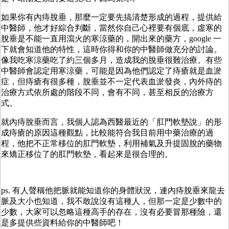
如果你有內痔脫垂，那麼一定要先搞清楚形成的過程，提供給
中醫師，他才好綜合判斷，當然你自己心裡要有個底，虛寒的
脫垂是不能一直用瀉火的寒涼藥的，開出來的藥方，google 一
下就會知道他的特性，這時你得和你的中醫師做充分的討論。
像我吃寒涼藥吃了約三個多月，造成我的脫垂很難治療。有些
中醫師會認定用寒涼藥，可能是因為他們認定了痔瘡就是血淤
症，但痔瘡有很多種，脫垂並不一定代表血淤發炎，內外痔的
治療方式依所處的階段不同，會有不同，甚至相反的治療方
式。
就內痔脫垂而言，我個人認為西醫最近的「肛門軟墊說」的形
成痔瘡的原因這種觀點，比較能符合我目前用中藥治療的過
程，他把不正常移位的肛門軟墊，利用補氣及升提固脫的藥物
來矯正移位了的肛門軟墊，看起來是很合理的。
ps. 有人聲稱他把脈就能知道你的身體狀況，連內痔脫垂來龍去
脈及大小也知道，我不敢說沒有這種人，但那一定是少數中的
少數，大家可以忽略這種高手的存在，沒有必要冒那種險，還
是多提供些資料給你的中醫師吧！