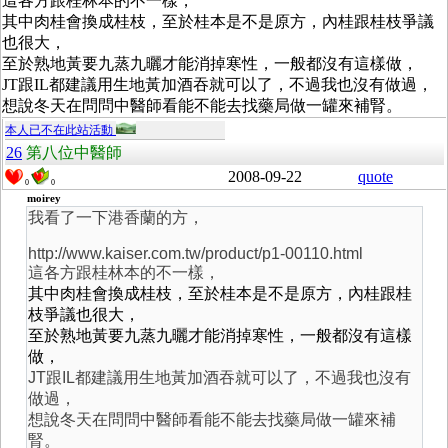
這各方跟桂林本的不一樣，
其中
肉桂會換成桂枝，至於桂本是不是原方，內桂跟桂枝爭議
也很大，
至於熟地黃要九蒸九曬才能消掉寒性，一般都沒有這樣做，
JT跟IL都建議用生地黃加酒吞就可以了，不過我也沒有做過，
想說冬天在問問中醫師看能不能去找藥局做一罐來補腎。
本人已不在此站活動
26
第八位中醫師
2008-09-22
quote
0
0
moirey
我看了一下港香蘭的方，
http://www.kaiser.com.tw/product/p1-00110.html
這各方跟桂林本的不一樣，
其中
肉桂會換成桂枝，至於桂本是不是原方，內桂跟桂
枝爭議也很大，
至於熟地黃要九蒸九曬才能消掉寒性，一般都沒有這樣
做，
JT跟IL都建議用生地黃加酒吞就可以了，不過我也沒有
做過，
想說冬天在問問中醫師看能不能去找藥局做一罐來補
腎。