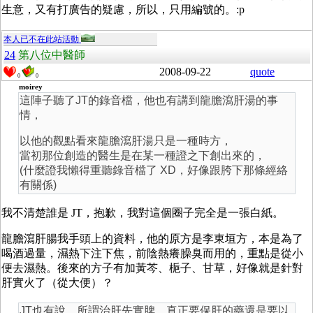
生意，又有打廣告的疑慮，所以，只用編號的。:p
本人已不在此站活動
24
第八位中醫師
2008-09-22
quote
0
0
moirey
這陣子聽了JT的錄音檔，他也有講到龍膽瀉肝湯的事
情，
以他的觀點看來龍膽瀉肝湯只是一種時方，
當初那位創造的醫生是在某一種證之下創出來的，
(什麼證我懶得重聽錄音檔了 XD，好像跟胯下那條經絡
有關係)
我不清楚誰是 JT，抱歉，我對這個圈子完全是一張白紙。
龍膽瀉肝腸我手頭上的資料，他的原方是李東垣方，本是為了
喝酒過量，濕熱下注下焦，前陰熱癢臊臭而用的，重點是從小
便去濕熱。後來的方子有加黃芩、梔子、甘草，好像就是針對
肝實火了（從大便）？
JT也有說，所謂治肝先實脾，真正要保肝的藥還是要以