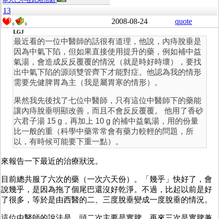
本人已不在此站活動
13
2008-08-24
quote
0
0
LGJ
最近看的一位中醫師的話很有道理，他說，內痔脫垂是
因為中氣下陷，但如果直接使用提升的藥，例如補中益
氣湯，會造成反反覆覆的情況（就是時好時壞），要找
出中氣下陷的源頭雙管齊下才能對症。他認為我的情形
需要先健脾胃為主（我是屬胃寒的情形）。
果然我先後找了七位中醫師，只有這位中醫師下的藥能
讓內痔脫垂明顯改善，而且不會反反覆覆。 他用了香砂
六君子湯 15 g，再加上 10 g 的補中益氣湯，用的份量
比一般的重（科學中藥常常會有藥力較輕的問題，所
以，有時候可能要下重一點）。
來報告一下最近的治療狀況。
目前總共服了六次的藥（一次六天份）。「幾乎」快好了，會
說幾乎，是因為拖了個尾巴還沒好乾淨。不過，比起以前是好
了很多，等於是由西醫的二、三度脫垂變成一度脫垂的情況。
這位中醫師的說法是，頭二次主要是實脾，再來三次是實脾兼