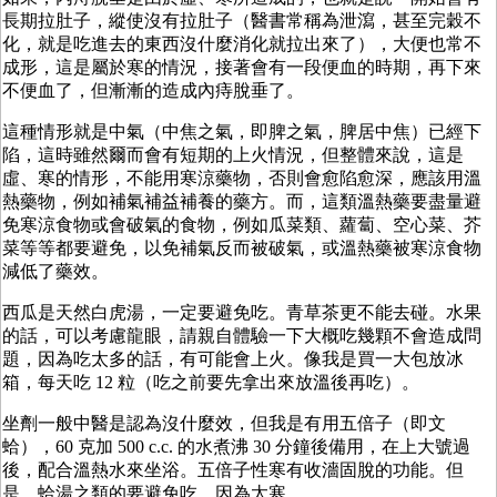
長期拉肚子，縱使沒有拉肚子（醫書常稱為泄瀉，甚至完穀不
化，就是吃進去的東西沒什麼消化就拉出來了），大便也常不
成形，這是屬於寒的情況，接著會有一段便血的時期，再下來
不便血了，但漸漸的造成內痔脫垂了。
這種情形就是中氣（中焦之氣，即脾之氣，脾居中焦）已經下
陷，這時雖然爾而會有短期的上火情況，但整體來說，這是
虛、寒的情形，不能用寒涼藥物，否則會愈陷愈深，應該用溫
熱藥物，例如補氣補益補養的藥方。而，這類溫熱藥要盡量避
免寒涼食物或會破氣的食物，例如瓜菜類、蘿蔔、空心菜、芥
菜等等都要避免，以免補氣反而被破氣，或溫熱藥被寒涼食物
減低了藥效。
西瓜是天然白虎湯，一定要避免吃。青草茶更不能去碰。水果
的話，可以考慮龍眼，請親自體驗一下大概吃幾顆不會造成問
題，因為吃太多的話，有可能會上火。像我是買一大包放冰
箱，每天吃 12 粒（吃之前要先拿出來放溫後再吃）。
坐劑一般中醫是認為沒什麼效，但我是有用五倍子（即文
蛤），60 克加 500 c.c. 的水煮沸 30 分鐘後備用，在上大號過
後，配合溫熱水來坐浴。五倍子性寒有收濇固脫的功能。但
是，蛤湯之類的要避免吃，因為太寒。