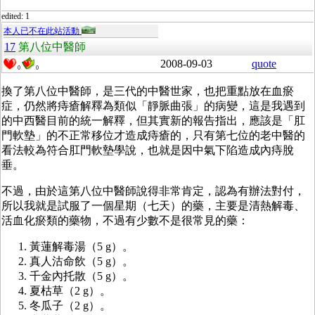
edited: 1
本人已不在此站活動
17
第八位中醫師
2008-09-03
quote
0
0
換了第八位中醫師，是三代的中醫世家，也把重點放在血瘀
症，仍然將痔瘡解釋為類似「靜脈曲張」的病變，這是我遇到
的中西醫目前的統一解釋，但其實新的報告指出，應該是「肛
門軟墊」的不正常移位才造成痔瘡的，只有第七位的老中醫的
看法較為符合肛門軟墊學說，也就是因中氣下陷造成內痔脫
垂。
不過，由於這第八位中醫師說得非常肯定，認為有辦法對付，
所以我就是試服了一個星期（七天）的藥，主要是清熱解毒、
活血化瘀類的藥物，不過有少數不是很常見的藥：
黃蓮解毒湯（5 g）。
真人沽命飲（5 g）。
千金內托散（5 g）。
夏枯草（2 g）。
冬瓜子（2 g）。