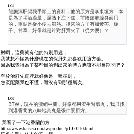
LGJ
龍膽瀉肝腸我手頭上的資料，他的原方是李東垣方，本
是為了喝酒過量，濕熱下注下焦，前陰熱癢臊臭而用
的，重點是從小便去濕熱。後來的方子有加黃芩、梔
子、甘草，好像就是針對肝實火了（從大便）？
對啊，這藥就有他的特別用處，
我就想不懂為什麼現在的保肝丸都喜歡用這方藥。
因為我覺得為了某些目的創出來的時方應該不能長期吃吧？
至於治肝先實脾就好像是一種準則，
怎麼配藥我也不懂，還沒有到那種層次。
LGJ
BTW，現在的濃縮中藥，好像都用濟生腎氣丸，我只找
到港香蘭的八味地黃丸是張仲景原方。
我看了一下港香蘭的方，
http://www.kaiser.com.tw/product/p1-00110.html