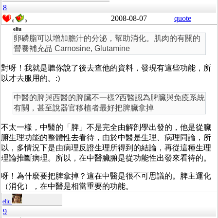
8
2008-08-07
quote
0
0
eliu
卵磷脂可以增加膽汁的分泌，幫助消化。肌肉的有關的
營養補充品 Carnosine, Glutamine
對呀！我就是聽你說了後去查他的資料，發現有這些功能，所
以才去服用的。:)
中醫的脾與西醫的脾臟不一樣?西醫認為脾臟與免疫系統
有關，甚至說器官移植者最好把脾臟拿掉
不太一樣，中醫的「脾」不是完全由解剖學出發的，他是從臟
腑生理功能的整體性去看待，由於中醫是生理、病理同論，所
以，多情況下是由病理反證生理所得到的結論，再從這種生理
理論推斷病理。所以，在中醫臟腑是從功能性出發來看待的。
呀！為什麼要把脾拿掉？這在中醫是很不可思議的。脾主運化
（消化），在中醫是相當重要的功能。
eliu
9