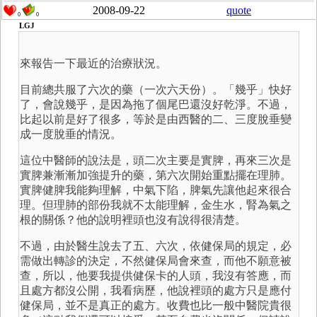
2008-09-22
quote
0
0
LGJ
來報告一下最近的治療狀況。
目前總共服了六次的藥（一次六天份）。「幾乎」快好
了，會說幾乎，是因為拖了個尾巴還沒好乾淨。不過，
比起以前是好了很多，等於是由西醫的二、三度脫垂變
成一度脫垂的情況。
這位中醫師的說法是，頭二次主要是實脾，再來三次是
實脾兼漸漸加強提升的藥，第六次開始重點擺在理肺。
實脾健脾我能夠理解，中氣下陷，脾氣先讓他起來很合
理。但理肺的部份我就不太能理解，金生水，腎為氣之
根的關係？他的說明裡頭也沒有說得很清楚。
不過，由於醫生說去了五、六次，依健保局的規定，必
需做出轉診的決定，不然健保局會來查，而他不願意被
查，所以，他要我提供健保卡的人頭，我沒有答應，而
且處方都沒公開，我看病歷，他說裡頭的處方只是應付
健保局，並不是真正的處方。收費也比一般中醫院貴很