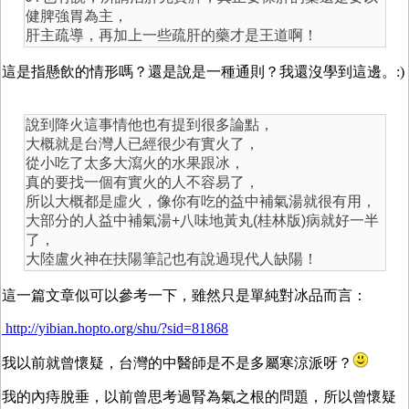
健脾強胃為主，
肝主疏導，再加上一些疏肝的藥才是王道啊！
這是指懸飲的情形嗎？還是說是一種通則？我還沒學到這邊。:)
說到降火這事情他也有提到很多論點，
大概就是台灣人已經很少有實火了，
從小吃了太多大瀉火的水果跟冰，
真的要找一個有實火的人不容易了，
所以大概都是虛火，像你有吃的益中補氣湯就很有用，
大部分的人益中補氣湯+八味地黃丸(桂林版)病就好一半
了，
大陸盧火神在扶陽筆記也有說過現代人缺陽！
這一篇文章似可以參考一下，雖然只是單純對冰品而言：
http://yibian.hopto.org/shu/?sid=81868
我以前就曾懷疑，台灣的中醫師是不是多屬寒涼派呀？
我的內痔脫垂，以前曾思考過腎為氣之根的問題，所以曾懷疑