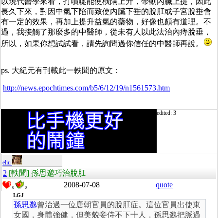
以現代醫學來看，打噴嚏能使橫隔上升，帶動內臟上提，因此
長久下來，對因中氣下陷而致使內臟下垂的脫肛或子宮脫垂會
有一定的效果，再加上提升益氣的藥物，好像也頗有道理。不
過，我接觸了那麼多的中醫師，從未有人以此法治內痔脫垂，
所以，如果你想試試看，請先詢問過你信任的中醫師再說。
ps. 大紀元有刊載此一軼聞的原文：
http://news.epochtimes.com/b5/6/12/19/n1561573.htm
edited: 3
eliu
2
[軼聞] 孫思邈巧治脫肛
2008-07-08
quote
0
0
LGJ
孫思邈
曾治過一位唐朝官員的脫肛症。這位官員出使東
女國，身體強健，但美貌妾侍不下十人，孫思邈把脈過