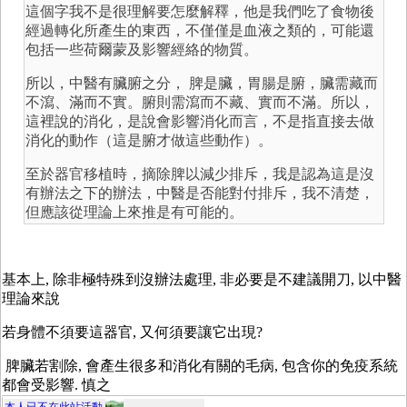
這個字我不是很理解要怎麼解釋，他是我們吃了食物後
經過轉化所產生的東西，不僅僅是血液之類的，可能還
包括一些荷爾蒙及影響經絡的物質。
所以，中醫有臟腑之分， 脾是臟，胃腸是腑，臟需藏而
不瀉、滿而不實。腑則需瀉而不藏、實而不滿。所以，
這裡說的消化，是說會影響消化而言，不是指直接去做
消化的動作（這是腑才做這些動作）。
至於器官移植時，摘除脾以減少排斥，我是認為這是沒
有辦法之下的辦法，中醫是否能對付排斥，我不清楚，
但應該從理論上來推是有可能的。
基本上, 除非極特殊到沒辦法處理, 非必要是不建議開刀, 以中醫
理論來說
若身體不須要這器官, 又何須要讓它出現?
脾臟若割除, 會產生很多和消化有關的毛病, 包含你的免疫系統
都會受影響. 慎之