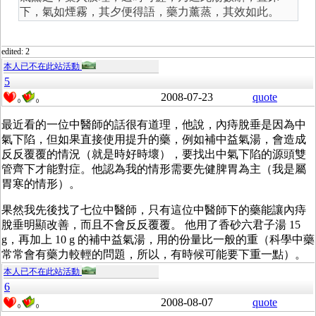
下，氣如煙霧，其夕便得語，藥力薰蒸，其效如此。
edited: 2
本人已不在此站活動
5
2008-07-23
quote
0
0
最近看的一位中醫師的話很有道理，他說，內痔脫垂是因為中
氣下陷，但如果直接使用提升的藥，例如補中益氣湯，會造成
反反覆覆的情況（就是時好時壞），要找出中氣下陷的源頭雙
管齊下才能對症。他認為我的情形需要先健脾胃為主（我是屬
胃寒的情形）。
果然我先後找了七位中醫師，只有這位中醫師下的藥能讓內痔
脫垂明顯改善，而且不會反反覆覆。 他用了香砂六君子湯 15
g，再加上 10 g 的補中益氣湯，用的份量比一般的重（科學中藥
常常會有藥力較輕的問題，所以，有時候可能要下重一點）。
本人已不在此站活動
6
2008-08-07
quote
0
0