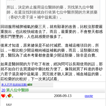
所以，決定終止服用這位醫師的藥，另找第九位中醫
師，在還沒找到前就自行依第七位中醫所開的方來抓藥
（香砂六君子湯 + 補中益氣湯）。
回頭服用補脾補氣的藥三天，就有顯著的改善，比較沒那麼嚴
重脫出，也比較快縮進去了。而且，最重要的，不會整天都感
覺肛門墜墜的，人也就感覺舒服多了。
後來才知道，原來健保是不給付減肥、進補這種項目的，所
以，一般比較少開這種純補益補氣的藥，而且，這類藥比較
貴，醫院為了成本考量都會盡量少開這類藥，除非是自費。
如果是醫師開的方子吃了有效，經詢問可以長期使用的話，那
就不如自行去買濃縮中藥比較方便了。像我就買了科達的香砂
六君子湯及補中益氣湯，買完後才聽人家說，補血補益的藥，
莊松榮的比較好，下一次來試試看。
本人已不在此站活動
20
第八位中醫師
2008-09-13
quote
0
0
LGJ