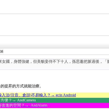
08
東女國，身體強健，但美貌妾侍不下十人，孫思邈把脈過後，「
單的提昇的方式就能治療。
輸入法(注音、倉頡)不易輸入？→ gcin Android
？→ AndCamera
改進的空間？→ AndAlarm