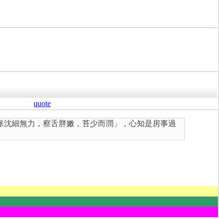
quote
脈沈細無力，察舌胖嫩，苔少而潤」，心知是房事過