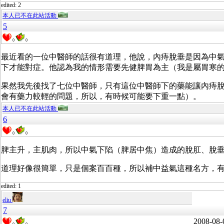
edited: 2
本人已不在此站活動
5
0
0
最近看的一位中醫師的話很有道理，他說，內痔脫垂是因為中
下才能對症。他認為我的情形需要先健脾胃為主（我是屬胃寒
果然我先後找了七位中醫師，只有這位中醫師下的藥能讓內痔脫垂明
會有藥力較輕的問題，所以，有時候可能要下重一點）。
本人已不在此站活動
6
0
0
脾主升，主肌肉，所以中氣下陷（脾居中焦）造成的脫肛、脫
道理好像很簡單，只是個案百百種，所以補中益氣這種名方，
edited: 1
eliu
7
2008-08-