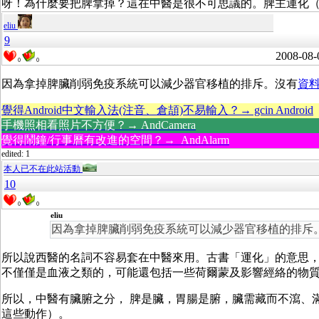
呀！為什麼要把脾拿掉？這在中醫是很不可思議的。脾主運化
eliu
9
2008-08-
0
0
因為拿掉脾臟削弱免疫系統可以減少器官移植的排斥。沒有
資
覺得Android中文輸入法(注音、倉頡)不易輸入？→ gcin Android
手機照相看照片不方便？→ AndCamera
覺得鬧鐘/行事曆有改進的空間？→ AndAlarm
edited: 1
本人已不在此站活動
10
0
0
eliu
因為拿掉脾臟削弱免疫系統可以減少器官移植的排斥
所以說西醫的名詞不容易套在中醫來用。古書「運化」的意思
不僅僅是血液之類的，可能還包括一些荷爾蒙及影響經絡的物
所以，中醫有臟腑之分， 脾是臟，胃腸是腑，臟需藏而不瀉、
這些動作）。