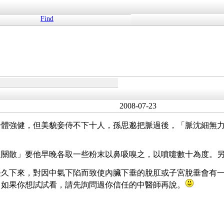
Find
2008-07-23
身體強健，但美貌妾侍不下十人，孫思邈把脈過後，「脈沈細無
通關散」要他早晚各取一些粉末以鼻吸嗅之，以噴嚏數十為度。
長久下來，對因中氣下陷而致使內臟下垂的脫肛或子宮脫垂會有
，如果你想試試看，請先詢問過你信任的中醫師再說。