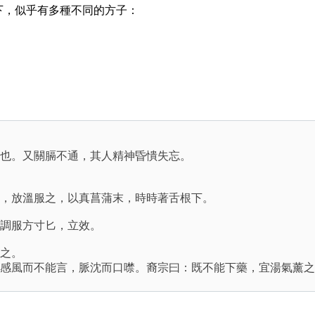
一下，似乎有多種不同的方子：
也。又關膈不通，其人精神昏憒失忘。
，放溫服之，以真菖蒲末，時時著舌根下。
調服方寸匕，立效。
之。
感風而不能言，脈沈而口噤。裔宗曰：既不能下藥，宜湯氣薰之