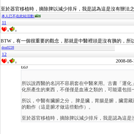
至於器官移植時，摘除脾以減少排斥，我是認為這是沒有辦法
本人已不在此站活動
11
0
0
BTW，有一個很重要的觀念，那就是中醫裡頭是沒有胰的，所
dou0228
12
2008-08-
0
0
LGJ
所以說西醫的名詞不容易套在中醫來用。古書「運化
化所產生的東西，不僅僅是血液之類的，可能還包括
所以，中醫有臟腑之分， 脾是臟，胃腸是腑，臟需
的動作（這是腑才做這些動作）。
至於器官移植時，摘除脾以減少排斥，我是認為這是