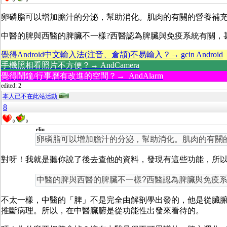
0
0
卵磷脂可以增加膽汁的分泌，幫助消化。肌肉的有關的營養補充品 Carnosin
中醫的脾與西醫的脾臟不一樣?西醫認為脾臟與免疫系統有關，
覺得Android中文輸入法(注音、倉頡)不易輸入？→ gcin Android
手機照相看照片不方便？→ AndCamera
覺得鬧鐘/行事曆有改進的空間？→ AndAlarm
edited: 2
本人已不在此站活動
8
0
0
eliu
卵磷脂可以增加膽汁的分泌，幫助消化。肌肉的有關的營養補充品 
對呀！我就是聽你說了後去查他的資料，發現有這些功能，所以
中醫的脾與西醫的脾臟不一樣?西醫認為脾臟與免疫
不太一樣，中醫的「脾」不是完全由解剖學出發的，他是從臟
推斷病理。所以，在中醫臟腑是從功能性出發來看待的。