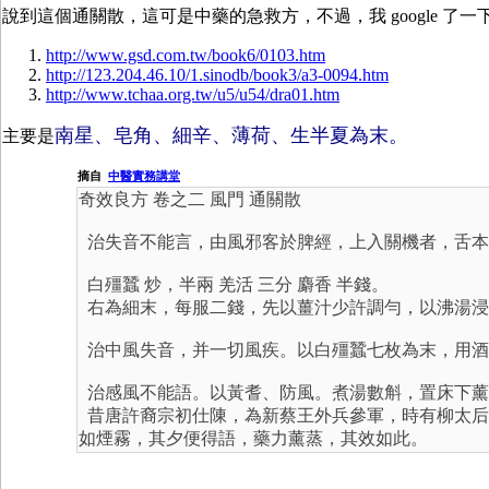
說到這個通關散，這可是中藥的急救方，不過，我 google 了
http://www.gsd.com.tw/book6/0103.htm
http://123.204.46.10/1.sinodb/book3/a3-0094.htm
http://www.tchaa.org.tw/u5/u54/dra01.htm
南星、皂角、細辛、薄荷、生半夏為末。
主要是
摘自
中醫實務講堂
奇效良方 卷之二 風門 通關散
治失音不能言，由風邪客於脾經，上入關機者，舌本
白殭蠶 炒，半兩 羌活 三分 麝香 半錢。
右為細末，每服二錢，先以薑汁少許調勻，以沸湯浸
治中風失音，并一切風疾。以白殭蠶七枚為末，用酒
治感風不能語。以黃耆、防風。煮湯數斛，置床下薰
昔唐許裔宗初仕陳，為新蔡王外兵參軍，時有柳太后
如煙霧，其夕便得語，藥力薰蒸，其效如此。