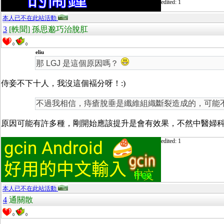
edited: 1
本人已不在此站活動
3
[軼聞] 孫思邈巧治脫肛
0
0
eliu
那 LGJ 是這個原因嗎？
侍妾不下十人，我沒這個褔分呀！:)
不過我相信，痔瘡脫垂是纖維組織斷裂造成的，可能
原因可能有許多種，剛開始應該提升是會有效果，不然中醫婦
edited: 1
本人已不在此站活動
4
通關散
0
0