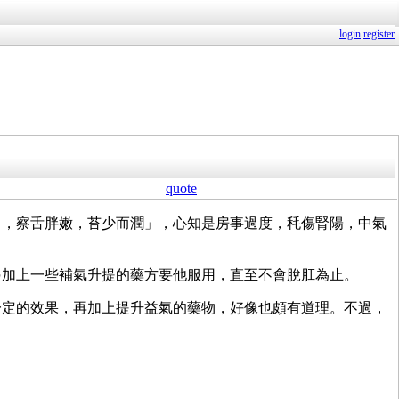
login
register
quote
力，察舌胖嫩，苔少而潤」，心知是房事過度，秏傷腎陽，中氣
另加上一些補氣升提的藥方要他服用，直至不會脫肛為止。
一定的效果，再加上提升益氣的藥物，好像也頗有道理。不過，