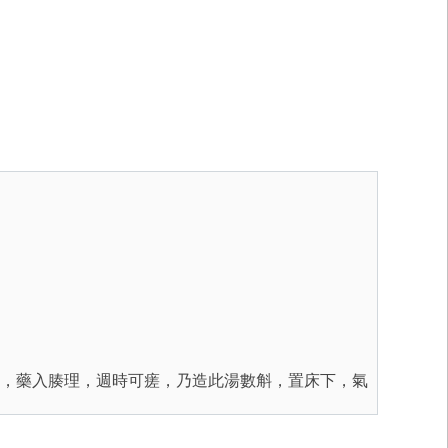
，藥入腠理，週時可瘥，乃造此湯數斛，置床下，氣