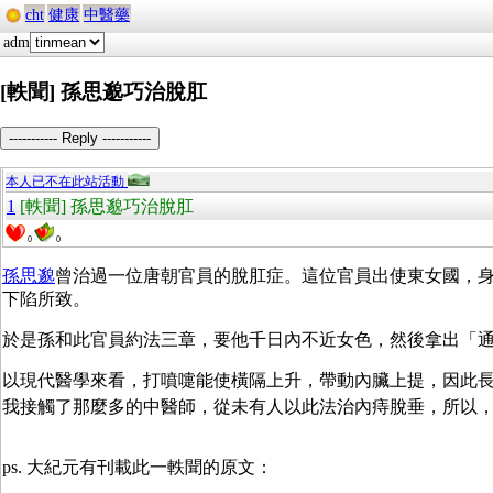
cht
健康
中醫藥
adm
[軼聞] 孫思邈巧治脫肛
----------- Reply -----------
本人已不在此站活動
1
[軼聞] 孫思邈巧治脫肛
0
0
孫思邈
曾治過一位唐朝官員的脫肛症。這位官員出使東女國，
下陷所致。
於是孫和此官員約法三章，要他千日內不近女色，然後拿出「
以現代醫學來看，打噴嚏能使橫隔上升，帶動內臟上提，因此
我接觸了那麼多的中醫師，從未有人以此法治內痔脫垂，所以
ps. 大紀元有刊載此一軼聞的原文：