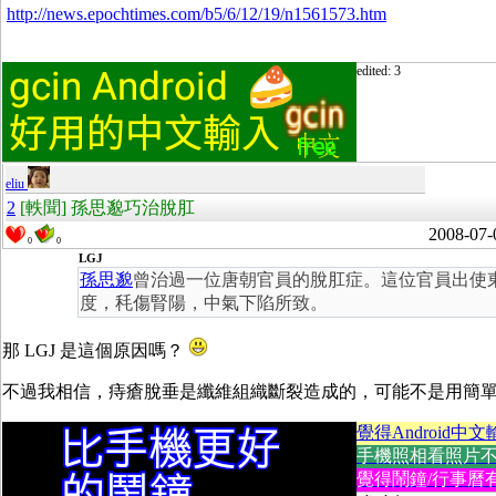
http://news.epochtimes.com/b5/6/12/19/n1561573.htm
edited: 3
eliu
2
[軼聞] 孫思邈巧治脫肛
2008-07-
0
0
LGJ
孫思邈
曾治過一位唐朝官員的脫肛症。這位官員出使
度，秏傷腎陽，中氣下陷所致。
那 LGJ 是這個原因嗎？
不過我相信，痔瘡脫垂是纖維組織斷裂造成的，可能不是用簡
覺得Android中文
手機照相看照片不方便
覺得鬧鐘/行事曆有