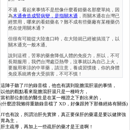
不過，看起來事情不是想像什麼看錯藥名那麼單純，因
為
木通會造成腎病變，是指關木通
，而關木通在台灣已
經禁用，哪來的看錯藥名？難不成有些藥廠有某種藥仍
然在使用關木通？
但很有可能從大陸進口時，在大陸就已經被搞混了，以
關木通充一般木通。
說到這裡，苦寒的藥會降低人體的免疫力，所以，不可
長期服用，我們台灣處亞熱帶，沒事就以為自己上火，
要服用寒涼的中草藥，請注意，養成習慣後，你的身體
免疫系統將會大受損害，不可不慎！
這陣子聽了JT的錄音檔，他也有講到龍膽瀉肝湯的事情，
以他的觀點看來龍膽瀉肝湯只是一種時方，
當初那位創造的醫生是在某一種證之下創出來的，
(什麼證我懶得重聽錄音檔了 XD，好像跟胯下那條經絡有關係)
JT也有說，所謂治肝先實脾，真正要保肝的藥還是要以健脾強
胃為主，
肝主疏導，再加上一些疏肝的藥才是王道啊！