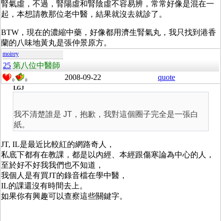
腎氣虛，不過，腎陽虛和腎陰虛不容易辨，常常好像是混在一
起，本想請教那位老中醫，結果就沒去就診了。
BTW，現在的濃縮中藥，好像都用濟生腎氣丸，我只找到港香
蘭的八味地黃丸是張仲景原方。
moirey
25
第八位中醫師
2008-09-22
quote
0
0
LGJ
我不清楚誰是 JT，抱歉，我對這個圈子完全是一張白
紙。
JT, IL是最近比較紅的網路奇人，
私底下都有在教課，都是以內經、本經跟傷寒論為中心的人，
至於好不好我我們也不知道，
我個人是有買JT的錄音檔在學中醫，
IL的課還沒有時間去上。
如果你有興趣可以查察這些關鍵字。