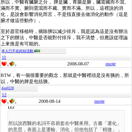
所以，中醫有臟腑之分， 脾是臟，胃腸是腑，臟需藏而不瀉、
滿而不實。腑則需瀉而不藏、實而不滿。所以，這裡說的消
化，是說會影響消化而言，不是指直接去做消化的動作（這是
腑才做這些動作）。
至於器官移植時，摘除脾以減少排斥，我是認為這是沒有辦法
之下的辦法，中醫是否能對付排斥，我不清楚，但應該從理論
上來推是有可能的。
本人已不在此站活動
11
2008-08-07
quote
0
0
BTW，有一個很重要的觀念，那就是中醫裡頭是沒有胰的，所
以，中醫的脾是包括胰。
dou0228
12
2008-08-14
quote
0
0
LGJ
所以說西醫的名詞不容易套在中醫來用。古書「運化」
的意思，表面上是運輸、消化，但他包括了「精微」，