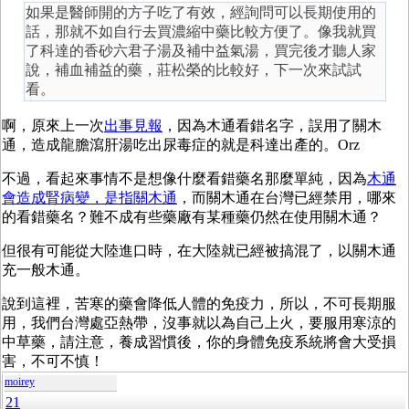
如果是醫師開的方子吃了有效，經詢問可以長期使用的
話，那就不如自行去買濃縮中藥比較方便了。像我就買
了科達的香砂六君子湯及補中益氣湯，買完後才聽人家
說，補血補益的藥，莊松榮的比較好，下一次來試試
看。
啊，原來上一次
出事見報
，因為木通看錯名字，誤用了關木
通，造成龍膽瀉肝湯吃出尿毒症的就是科達出產的。Orz
不過，看起來事情不是想像什麼看錯藥名那麼單純，因為
木通
會造成腎病變，是指關木通
，而關木通在台灣已經禁用，哪來
的看錯藥名？難不成有些藥廠有某種藥仍然在使用關木通？
但很有可能從大陸進口時，在大陸就已經被搞混了，以關木通
充一般木通。
說到這裡，苦寒的藥會降低人體的免疫力，所以，不可長期服
用，我們台灣處亞熱帶，沒事就以為自己上火，要服用寒涼的
中草藥，請注意，養成習慣後，你的身體免疫系統將會大受損
害，不可不慎！
moirey
21