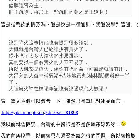
健脾強胃為主，
肝主疏導，再加上一些疏肝的藥才是王道啊！
這是指懸飲的情形嗎？還是說是一種通則？我還沒學到這邊。:)
說到降火這事情他也有提到很多論點，
大概就是台灣人已經很少有實火了，
從小吃了太多大瀉火的水果跟冰，
真的要找一個有實火的人不容易了，
所以大概都是虛火，像你有吃的益中補氣湯就很有用，
大部分的人益中補氣湯+八味地黃丸(桂林版)病就好一半
了，
大陸盧火神在扶陽筆記也有說過現代人缺陽！
這一篇文章似可以參考一下，雖然只是單純對冰品而言：
http://yibian.hopto.org/shu/?sid=81868
我以前就曾懷疑，台灣的中醫師是不是多屬寒涼派呀？
我的內痔脫垂，以前曾思考過腎為氣之根的問題，所以曾懷疑