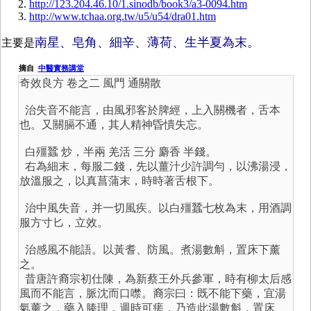
http://123.204.46.10/1.sinodb/book3/a3-0094.htm
http://www.tchaa.org.tw/u5/u54/dra01.htm
南星、皂角、細辛、薄荷、生半夏為末。
主要是
摘自
中醫實務講堂
奇效良方 卷之二 風門 通關散
治失音不能言，由風邪客於脾經，上入關機者，舌本
也。又關膈不通，其人精神昏憒失忘。
白殭蠶 炒，半兩 羌活 三分 麝香 半錢。
右為細末，每服二錢，先以薑汁少許調勻，以沸湯浸，
放溫服之，以真菖蒲末，時時著舌根下。
治中風失音，并一切風疾。以白殭蠶七枚為末，用酒調
服方寸匕，立效。
治感風不能語。以黃耆、防風。煮湯數斛，置床下薰
之。
昔唐許裔宗初仕陳，為新蔡王外兵參軍，時有柳太后感
風而不能言，脈沈而口噤。裔宗曰：既不能下藥，宜湯
氣薰之，藥入腠理，週時可瘥，乃造此湯數斛，置床