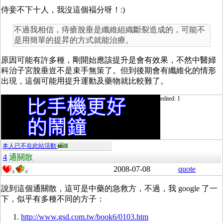
侍妾不下十人，我沒這個褔分呀！:)
不過我相信，痔瘡脫垂是纖維組織斷裂造成的，可能不
是用簡單的提昇的方式就能治療。
原因可能有許多種，剛開始應該提升是會有效果，不然中醫婦
科治子宮脫垂豈不是束手無策了。但到後期會有纖維化的情形
出現，這個可能用提升運動及藥物就比較難了。
edited: 1
本人已不在此站活動
4
通關散
2008-07-08
quote
0
0
說到這個通關散，這可是中藥的急救方，不過，我 google 了一
下，似乎有多種不同的方子：
http://www.gsd.com.tw/book6/0103.htm