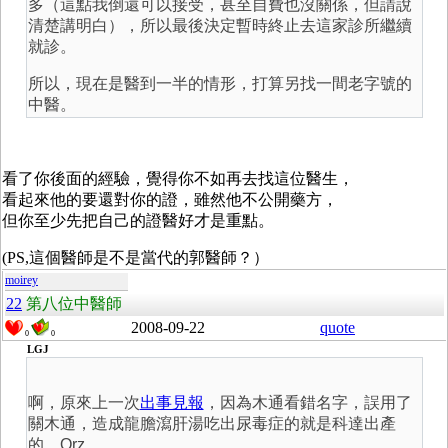
多（這點我倒還可以接受，甚至自費也沒關係，但請說
清楚講明白），所以最後決定暫時終止去這家診所繼續
就診。
所以，現在是醫到一半的情形，打算另找一間老字號的
中醫。
看了你後面的經驗，覺得你不如再去找這位醫生，
看起來他的要還對你的證，雖然他不公開藥方，
但你至少先把自己的證醫好才是重點。
(PS,這個醫師是不是當代的郭醫師？）
moirey
22
第八位中醫師
2008-09-22
quote
0
0
LGJ
啊，原來上一次
出事見報
，因為木通看錯名字，誤用了
關木通，造成龍膽瀉肝湯吃出尿毒症的就是科達出產
的。Orz