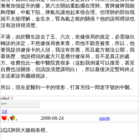
漸漸加強提升的藥，第六次開始重點擺在理肺。實脾健脾我能
夠理解，中氣下陷，脾氣先讓他起來很合理。但理肺的部份我
就不太能理解，金生水，腎為氣之根的關係？他的說明裡頭也
沒有說得很清楚。
不過，由於醫生說去了五、六次，依健保局的規定，必需做出
轉診的決定，不然健保局會來查，而他不願意被查，所以，他
要我提供健保卡的人頭，我沒有答應，而且處方都沒公開，我
看病歷，他說裡頭的處方只是應付健保局，並不是真正的處
方。收費也比一般中醫院貴很多（這點我倒還可以接受，甚至
自費也沒關係，但請說清楚講明白），所以最後決定暫時終止
去這家診所繼續就診。
所以，現在是醫到一半的情形，打算另找一間老字號的中醫。
edited: 1
guest
14
2008-08-24
quote
0
0
試試肺與大腸相表裡。