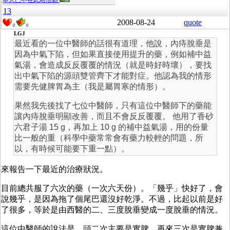
本人已不在此站活動
13
2008-08-24
quote
0
0
LGJ
最近看的一位中醫師的話很有道理，他說，內痔脫垂是
因為中氣下陷，但如果直接使用提升的藥，例如補中益
氣湯，會造成反反覆覆的情況（就是時好時壞），要找
出中氣下陷的源頭雙管齊下才能對症。他認為我的情形
需要先健脾胃為主（我是屬胃寒的情形）。
果然我先後找了七位中醫師，只有這位中醫師下的藥能
讓內痔脫垂明顯改善，而且不會反反覆覆。 他用了香砂
六君子湯 15 g，再加上 10 g 的補中益氣湯，用的份量
比一般的重（科學中藥常常會有藥力較輕的問題，所
以，有時候可能要下重一點）。
來報告一下最近的治療狀況。
目前總共服了六次的藥（一次六天份）。「幾乎」快好了，會
說幾乎，是因為拖了個尾巴還沒好乾淨。不過，比起以前是好
了很多，等於是由西醫的二、三度脫垂變成一度脫垂的情況。
這位中醫師的說法是，頭二次主要是實脾，再來三次是實脾兼