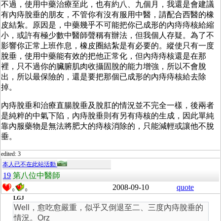
不過，使用中藥治療至此，也有約八、九個月，我還是會建議
有內痔脫垂的朋友，不管你有沒有服用中醫，請配合西醫的橡
皮結紮。原因是，中藥幾乎不可能把你已成形的內痔痔核給縮
小，或許有極少數中醫師聲稱有辦法，但我個人存疑。為了不
影響你正常上班作息，橡皮圈結紮是有必要的。縱使只有一度
脫垂，使用中藥能有效的把他正常化，但內痔痔核還是在那
裡，只不過你的臟腑肌肉收攝固脫的能力增強，所以不會脫
出，所以最保險的，還是要把那個已成形的內痔痔核給去除
掉。
內痔脫垂和治療直腸脫垂及脫肛的情況並不完全一樣，後兩者
是純粹的中氣下陷，內痔脫垂則有另有痔核的生成，因此單純
靠內服藥物是無法將肥大的痔核消除的，只能減輕或讓他不脫
垂。
edited: 3
本人已不在此站活動
19
第八位中醫師
2008-09-10
quote
0
0
LGJ
Well，愈吃愈嚴重，似乎又倒退至二、三度內痔脫垂的
情況。Orz