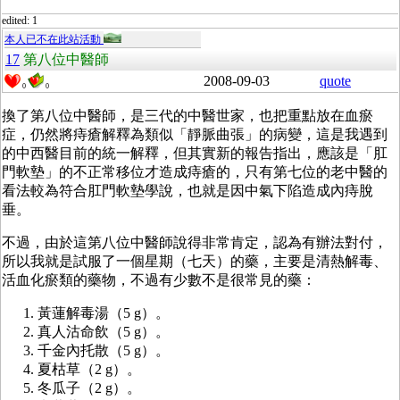
edited: 1
本人已不在此站活動
17
第八位中醫師
2008-09-03
quote
0
0
換了第八位中醫師，是三代的中醫世家，也把重點放在血瘀
症，仍然將痔瘡解釋為類似「靜脈曲張」的病變，這是我遇到
的中西醫目前的統一解釋，但其實新的報告指出，應該是「肛
門軟墊」的不正常移位才造成痔瘡的，只有第七位的老中醫的
看法較為符合肛門軟墊學說，也就是因中氣下陷造成內痔脫
垂。
不過，由於這第八位中醫師說得非常肯定，認為有辦法對付，
所以我就是試服了一個星期（七天）的藥，主要是清熱解毒、
活血化瘀類的藥物，不過有少數不是很常見的藥：
黃蓮解毒湯（5 g）。
真人沽命飲（5 g）。
千金內托散（5 g）。
夏枯草（2 g）。
冬瓜子（2 g）。