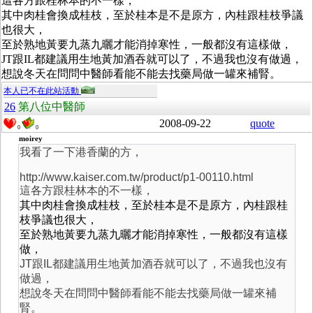
這各方跟桂林本的不一樣，
其中
肉桂會換成桂枝，至於桂本是不是原方，內桂跟桂枝爭議
也很大，
至於熟地黃要九蒸九曬才能消掉寒性，一般都沒有這樣做，
JT跟IL都建議用生地黃加酒吞就可以了，不過我也沒有做過，
想說冬天在問問中醫師看能不能去找藥局做一罐來補腎。
本人已不在此站活動
26
第八位中醫師
2008-09-22
quote
0
0
moirey
我看了一下港香蘭的方，
http://www.kaiser.com.tw/product/p1-00110.html
這各方跟桂林本的不一樣，
其中
肉桂會換成桂枝，至於桂本是不是原方，內桂跟桂
枝爭議也很大，
至於熟地黃要九蒸九曬才能消掉寒性，一般都沒有這樣
做，
JT跟IL都建議用生地黃加酒吞就可以了，不過我也沒有
做過，
想說冬天在問問中醫師看能不能去找藥局做一罐來補
腎。