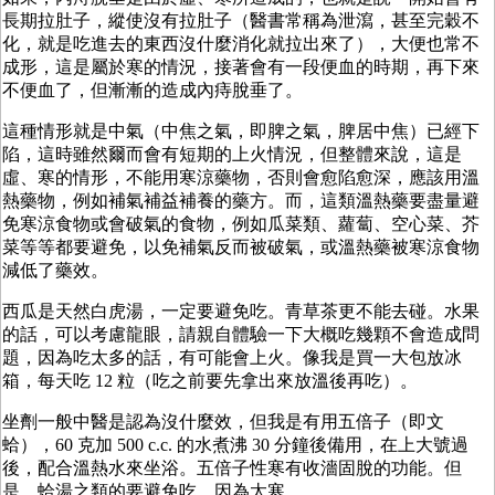
長期拉肚子，縱使沒有拉肚子（醫書常稱為泄瀉，甚至完穀不
化，就是吃進去的東西沒什麼消化就拉出來了），大便也常不
成形，這是屬於寒的情況，接著會有一段便血的時期，再下來
不便血了，但漸漸的造成內痔脫垂了。
這種情形就是中氣（中焦之氣，即脾之氣，脾居中焦）已經下
陷，這時雖然爾而會有短期的上火情況，但整體來說，這是
虛、寒的情形，不能用寒涼藥物，否則會愈陷愈深，應該用溫
熱藥物，例如補氣補益補養的藥方。而，這類溫熱藥要盡量避
免寒涼食物或會破氣的食物，例如瓜菜類、蘿蔔、空心菜、芥
菜等等都要避免，以免補氣反而被破氣，或溫熱藥被寒涼食物
減低了藥效。
西瓜是天然白虎湯，一定要避免吃。青草茶更不能去碰。水果
的話，可以考慮龍眼，請親自體驗一下大概吃幾顆不會造成問
題，因為吃太多的話，有可能會上火。像我是買一大包放冰
箱，每天吃 12 粒（吃之前要先拿出來放溫後再吃）。
坐劑一般中醫是認為沒什麼效，但我是有用五倍子（即文
蛤），60 克加 500 c.c. 的水煮沸 30 分鐘後備用，在上大號過
後，配合溫熱水來坐浴。五倍子性寒有收濇固脫的功能。但
是，蛤湯之類的要避免吃，因為太寒。