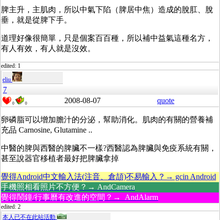
脾主升，主肌肉，所以中氣下陷（脾居中焦）造成的脫肛、脫
垂，就是從脾下手。
道理好像很簡單，只是個案百百種，所以補中益氣這種名方，
有人有效，有人就是沒效。
edited: 1
eliu
7
2008-08-07
quote
0
0
卵磷脂可以增加膽汁的分泌，幫助消化。肌肉的有關的營養補
充品 Carnosine, Glutamine ..
中醫的脾與西醫的脾臟不一樣?西醫認為脾臟與免疫系統有關，
甚至說器官移植者最好把脾臟拿掉
覺得Android中文輸入法(注音、倉頡)不易輸入？→ gcin Android
手機照相看照片不方便？→ AndCamera
覺得鬧鐘/行事曆有改進的空間？→ AndAlarm
edited: 2
本人已不在此站活動