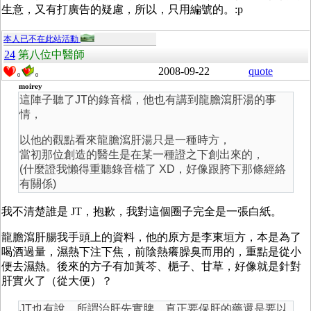
生意，又有打廣告的疑慮，所以，只用編號的。:p
本人已不在此站活動
24
第八位中醫師
2008-09-22
quote
0
0
moirey
這陣子聽了JT的錄音檔，他也有講到龍膽瀉肝湯的事
情，
以他的觀點看來龍膽瀉肝湯只是一種時方，
當初那位創造的醫生是在某一種證之下創出來的，
(什麼證我懶得重聽錄音檔了 XD，好像跟胯下那條經絡
有關係)
我不清楚誰是 JT，抱歉，我對這個圈子完全是一張白紙。
龍膽瀉肝腸我手頭上的資料，他的原方是李東垣方，本是為了
喝酒過量，濕熱下注下焦，前陰熱癢臊臭而用的，重點是從小
便去濕熱。後來的方子有加黃芩、梔子、甘草，好像就是針對
肝實火了（從大便）？
JT也有說，所謂治肝先實脾，真正要保肝的藥還是要以