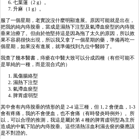
七葉蓮（2 g）。
升麻（1 g）。
服了一個星期，老實說沒什麼明顯進展。原因可能就是出在，
把我的純內痔脫垂，當成是濕熱下注型及氣滯血瘀型的內痔脫
垂來治療了。但由於他堅持這是因為拖了太久的原因，所以效
果不容易很快出現，所以我又拿了一個星期的藥，準備再吃一
個星期，如果沒有進展，就準備找到九位中醫師了。
我查了幾本醫書，痔瘡在中醫大致可以分成四種（有些可能不
是單純的一種，而是混合式的）
風傷腸絡型
濕熱下注型
氣滯血瘀型
脾胃虛弱型
其中會有內痔脫垂的情形的是 2-4 這三種，但 1, 2 會便血，1-3
會有疼痛，我的不會便血，也不會痛（有時發炎時例外）。所
以，可以合理的推測，我這是屬於第 4 種的脾胃虛弱型為主所
造成的中氣下陷的內痔脫垂。這些清熱涼血利濕去瘀的藥應該
是不對證的。