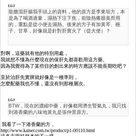
LGJ
龍膽瀉肝腸我手頭上的資料，他的原方是李東垣方，本
是為了喝酒過量，濕熱下注下焦，前陰熱癢臊臭而用
的，重點是從小便去濕熱。後來的方子有加黃芩、梔
子、甘草，好像就是針對肝實火了（從大便）？
對啊，這藥就有他的特別用處，
我就想不懂為什麼現在的保肝丸都喜歡用這方藥。
因為我覺得為了某些目的創出來的時方應該不能長期吃吧？
至於治肝先實脾就好像是一種準則，
怎麼配藥我也不懂，還沒有到那種層次。
LGJ
BTW，現在的濃縮中藥，好像都用濟生腎氣丸，我只找
到港香蘭的八味地黃丸是張仲景原方。
我看了一下港香蘭的方，
http://www.kaiser.com.tw/product/p1-00110.html