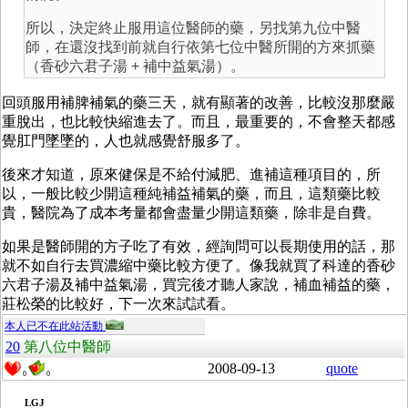
所以，決定終止服用這位醫師的藥，另找第九位中醫
師，在還沒找到前就自行依第七位中醫所開的方來抓藥
（香砂六君子湯 + 補中益氣湯）。
回頭服用補脾補氣的藥三天，就有顯著的改善，比較沒那麼嚴
重脫出，也比較快縮進去了。而且，最重要的，不會整天都感
覺肛門墜墜的，人也就感覺舒服多了。
後來才知道，原來健保是不給付減肥、進補這種項目的，所
以，一般比較少開這種純補益補氣的藥，而且，這類藥比較
貴，醫院為了成本考量都會盡量少開這類藥，除非是自費。
如果是醫師開的方子吃了有效，經詢問可以長期使用的話，那
就不如自行去買濃縮中藥比較方便了。像我就買了科達的香砂
六君子湯及補中益氣湯，買完後才聽人家說，補血補益的藥，
莊松榮的比較好，下一次來試試看。
本人已不在此站活動
20
第八位中醫師
2008-09-13
quote
0
0
LGJ