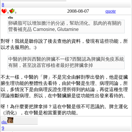
8
2008-08-07
quote
0
0
eliu
卵磷脂可以增加膽汁的分泌，幫助消化。肌肉的有關的
營養補充品 Carnosine, Glutamine
對呀！我就是聽你說了後去查他的資料，發現有這些功能，所
以才去服用的。:)
中醫的脾與西醫的脾臟不一樣?西醫認為脾臟與免疫系統
有關，甚至說器官移植者最好把脾臟拿掉
不太一樣，中醫的「脾」不是完全由解剖學出發的，他是從臟
腑生理功能的整體性去看待，由於中醫是生理、病理同論，所
以，多情況下是由病理反證生理所得到的結論，再從這種生理
理論推斷病理。所以，在中醫臟腑是從功能性出發來看待的。
呀！為什麼要把脾拿掉？這在中醫是很不可思議的。脾主運化
（消化），在中醫是相當重要的功能。
eliu
9