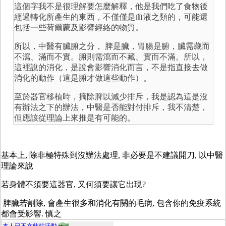
這個字我不是很理解要怎麼解釋，他是我們吃了食物後
經過轉化所產生的東西，不僅僅是血液之類的，可能還
包括一些荷爾蒙及影響經絡的物質。
所以，中醫有臟腑之分， 脾是臟，胃腸是腑，臟需藏而
不瀉、滿而不實。腑則需瀉而不藏、實而不滿。所以，
這裡說的消化，是說會影響消化而言，不是指直接去做
消化的動作（這是腑才做這些動作）。
至於器官移植時，摘除脾以減少排斥，我是認為這是沒
有辦法之下的辦法，中醫是否能對付排斥，我不清楚，
但應該從理論上來推是有可能的。
基本上, 除非極特殊到沒辦法處理, 非必要是不建議開刀, 以中醫
理論來說
若身體不須要這器官, 又何須要讓它出現?
脾臟若割除, 會產生很多和消化有關的毛病, 包含你的免疫系統
都會受影響. 慎之