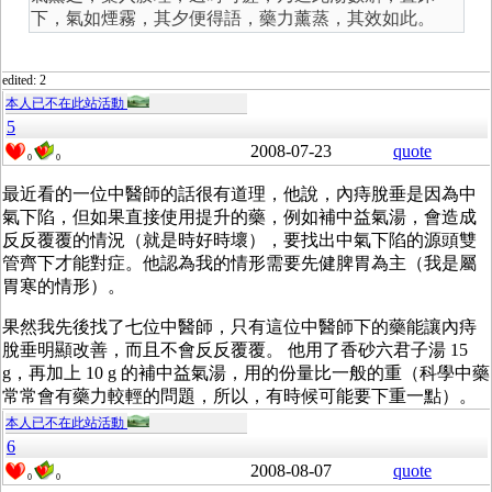
下，氣如煙霧，其夕便得語，藥力薰蒸，其效如此。
edited: 2
本人已不在此站活動
5
2008-07-23
quote
0
0
最近看的一位中醫師的話很有道理，他說，內痔脫垂是因為中
氣下陷，但如果直接使用提升的藥，例如補中益氣湯，會造成
反反覆覆的情況（就是時好時壞），要找出中氣下陷的源頭雙
管齊下才能對症。他認為我的情形需要先健脾胃為主（我是屬
胃寒的情形）。
果然我先後找了七位中醫師，只有這位中醫師下的藥能讓內痔
脫垂明顯改善，而且不會反反覆覆。 他用了香砂六君子湯 15
g，再加上 10 g 的補中益氣湯，用的份量比一般的重（科學中藥
常常會有藥力較輕的問題，所以，有時候可能要下重一點）。
本人已不在此站活動
6
2008-08-07
quote
0
0