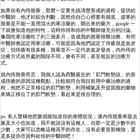
如果你有內痔脫垂，那麼一定要先搞清楚形成的過程，提供給
中醫師，他才好綜合判斷，當然你自己心裡要有個底，虛寒的
脫垂是不能一直用瀉火的寒涼藥的，開出來的藥方，google 一
下就會知道他的特性，這時你得和你的中醫師做充分的討論。
像我吃寒涼藥吃了約三個多月，造成我的脫垂很難治療。有些
中醫師會認定用寒涼藥，可能是因為他們認定了痔瘡就是血淤
症，但痔瘡有很多種，脫垂並不一定代表血淤發炎，內外痔的
治療方式依所處的階段不同，會有不同，甚至相反的治療方
式。
就內痔脫垂而言，我個人認為西醫最近的「肛門軟墊說」的形
成痔瘡的原因這種觀點，比較能符合我目前用中藥治療的過
程，他把不正常移位的肛門軟墊，利用補氣及升提固脫的藥物
來矯正移位了的肛門軟墊，看起來是很合理的。
ps. 有人聲稱他把脈就能知道你的身體狀況，連內痔脫垂來龍去
脈及大小也知道，我不敢說沒有這種人，但那一定是少數中的
少數，大家可以忽略這種高手的存在，沒有必要冒那種險，還
是多提供些資料給你的中醫師吧！