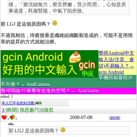
後，「脈沈細無力，察舌胖嫩，苔少而潤」，心知是房
事過度，秏傷腎陽，中氣下陷所致。
那 LGJ 是這個原因嗎？
不過我相信，痔瘡脫垂是纖維組織斷裂造成的，可能不是用簡
單的提昇的方式就能治療。
覺得Android中文
輸入法(注音、倉
頡)不易輸入？→
gcin Android
手機照相看照片
不方便？→ AndCamera
覺得鬧鐘/行事曆有改進的空間？→ AndAlarm
edited: 1
本人已不在此站活動
3
[軼聞] 孫思邈巧治脫肛
2008-07-08
quote
0
0
eliu
那 LGJ 是這個原因嗎？