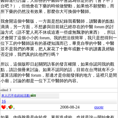
醫師進行討論，大部份的中醫師不會認為你是對的（會下不了
台吧？），但他會在下藥的時候做變動，如果他不願變動，而
所下藥的仍然沒有效果，那麼你大可換個中醫師。
我會開這個中醫版，一方面是想紀錄我看醫師，讀醫書的點點
滴滴，另一方面，不想參與目前就已經存在的中醫 forum 的討
論方式（語不驚人死不休或追逐一些虛無飄渺的東西） ，所以
才會開了這個小小的 forum。我的想法很簡單，我只是想得到一
位下工的中醫師該有的基礎知識而已，畢竟自學的中醫，中醫
並不是我們的專業，把人家花了十數年或數十年的讀書及經驗
否定掉，我們真的比他們行嗎？
所以，這個版即日起關閉訪客的發言權限，如果你認同我的觀
點，請註個冊來討論。如果不認同的話，目前在台灣就有不少
還算活躍的中醫 forum，那邊才是你能發揮的地方，這裡只是間
小廟，討論的都是一位下工中醫師的內容。
edited: 3
本人已不在此站活動
16
2008-08-24
quote
0
0
如果，內痔脫垂是由於虛、寒所造成的，也就是說一開始會有