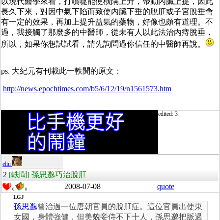
以現代醫學來看，打噴嚏能使橫隔上升，帶動內臟上提，因此
長久下來，對因中氣下陷而致使內臟下垂的脫肛或子宮脫垂會
有一定的效果，再加上提升益氣的藥物，好像也頗有道理。不
過，我接觸了那麼多的中醫師，從未有人以此法治內痔脫垂，
所以，如果你想試試看，請先詢問過你信任的中醫師再說。
ps. 大紀元有刊載此一軼聞的原文：
http://news.epochtimes.com/b5/6/12/19/n1561573.htm
edited: 3
eliu
2
[軼聞] 孫思邈巧治脫肛
2008-07-08
quote
0
0
LGJ
孫思邈
曾治過一位唐朝官員的脫肛症。這位官員出使東
女國，身體強健，但美貌妾侍不下十人，孫思邈把脈過