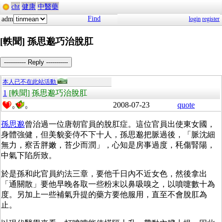
cht
健康
中醫藥
Find
adm
login
register
[軼聞] 孫思邈巧治脫肛
----------- Reply -----------
本人已不在此站活動
1
[軼聞] 孫思邈巧治脫肛
2008-07-23
quote
0
0
孫思邈
曾治過一位唐朝官員的脫肛症。這位官員出使東女國，
身體強健，但美貌妾侍不下十人，孫思邈把脈過後，「脈沈細
無力，察舌胖嫩，苔少而潤」，心知是房事過度，秏傷腎陽，
中氣下陷所致。
於是孫和此官員約法三章，要他千日內不近女色，然後拿出
「通關散」要他早晚各取一些粉末以鼻吸嗅之，以噴嚏數十為
度。另加上一些補氣升提的藥方要他服用，直至不會脫肛為
止。