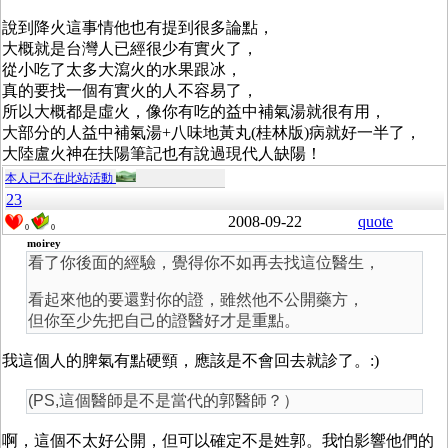
說到降火這事情他也有提到很多論點，
大概就是台灣人已經很少有實火了，
從小吃了太多大瀉火的水果跟冰，
真的要找一個有實火的人不容易了，
所以大概都是虛火，像你有吃的益中補氣湯就很有用，
大部分的人益中補氣湯+八味地黃丸(桂林版)病就好一半了，
大陸盧火神在扶陽筆記也有說過現代人缺陽！
本人已不在此站活動
23
2008-09-22
quote
0
0
moirey
看了你後面的經驗，覺得你不如再去找這位醫生，
看起來他的要還對你的證，雖然他不公開藥方，
但你至少先把自己的證醫好才是重點。
我這個人的脾氣有點硬頸，應該是不會回去就診了。:)
(PS,這個醫師是不是當代的郭醫師？）
啊，這個不太好公開，但可以確定不是姓郭。我怕影響他們的