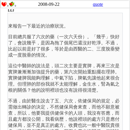
2008-09-22
quote
0
0
LGJ
來報告一下最近的治療狀況。
目前總共服了六次的藥（一次六天份）。「幾乎」快好
了，會說幾乎，是因為拖了個尾巴還沒好乾淨。不過，
比起以前是好了很多，等於是由西醫的二、三度脫垂變
成一度脫垂的情況。
這位中醫師的說法是，頭二次主要是實脾，再來三次是
實脾兼漸漸加強提升的藥，第六次開始重點擺在理肺。
實脾健脾我能夠理解，中氣下陷，脾氣先讓他起來很合
理。但理肺的部份我就不太能理解，金生水，腎為氣之
根的關係？他的說明裡頭也沒有說得很清楚。
不過，由於醫生說去了五、六次，依健保局的規定，必
需做出轉診的決定，不然健保局會來查，而他不願意被
查，所以，他要我提供健保卡的人頭，我沒有答應，而
且處方都沒公開，我看病歷，他說裡頭的處方只是應付
健保局，並不是真正的處方。收費也比一般中醫院貴很