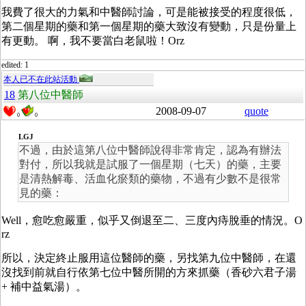
我費了很大的力氣和中醫師討論，可是能被接受的程度很低，
第二個星期的藥和第一個星期的藥大致沒有變動，只是份量上
有更動。 啊，我不要當白老鼠啦！Orz
edited: 1
本人已不在此站活動
18
第八位中醫師
2008-09-07
quote
0
0
LGJ
不過，由於這第八位中醫師說得非常肯定，認為有辦法
對付，所以我就是試服了一個星期（七天）的藥，主要
是清熱解毒、活血化瘀類的藥物，不過有少數不是很常
見的藥：
Well，愈吃愈嚴重，似乎又倒退至二、三度內痔脫垂的情況。O
rz
所以，決定終止服用這位醫師的藥，另找第九位中醫師，在還
沒找到前就自行依第七位中醫所開的方來抓藥（香砂六君子湯
+ 補中益氣湯）。