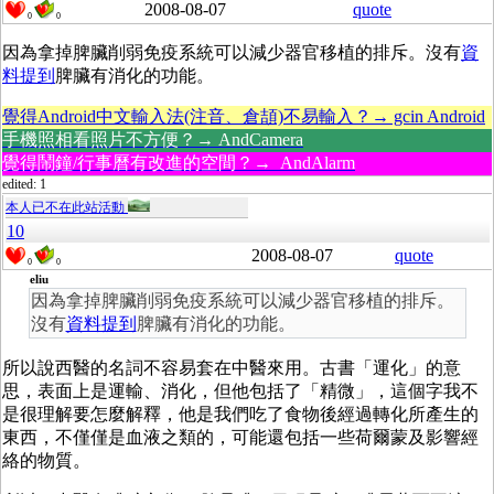
2008-08-07
quote
0
0
因為拿掉脾臟削弱免疫系統可以減少器官移植的排斥。沒有
資
料提到
脾臟有消化的功能。
覺得Android中文輸入法(注音、倉頡)不易輸入？→ gcin Android
手機照相看照片不方便？→ AndCamera
覺得鬧鐘/行事曆有改進的空間？→ AndAlarm
edited: 1
本人已不在此站活動
10
2008-08-07
quote
0
0
eliu
因為拿掉脾臟削弱免疫系統可以減少器官移植的排斥。
沒有
資料提到
脾臟有消化的功能。
所以說西醫的名詞不容易套在中醫來用。古書「運化」的意
思，表面上是運輸、消化，但他包括了「精微」，這個字我不
是很理解要怎麼解釋，他是我們吃了食物後經過轉化所產生的
東西，不僅僅是血液之類的，可能還包括一些荷爾蒙及影響經
絡的物質。