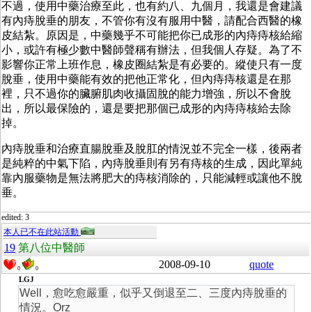
不過，使用中藥治療至此，也有約八、九個月，我還是會建議
有內痔脫垂的朋友，不管你有沒有服用中醫，請配合西醫的橡
皮結紮。原因是，中藥幾乎不可能把你已成形的內痔痔核給縮
小，或許有極少數中醫師聲稱有辦法，但我個人存疑。為了不
影響你正常上班作息，橡皮圈結紮是有必要的。縱使只有一度
脫垂，使用中藥能有效的把他正常化，但內痔痔核還是在那
裡，只不過你的臟腑肌肉收攝固脫的能力增強，所以不會脫
出，所以最保險的，還是要把那個已成形的內痔痔核給去除
掉。
內痔脫垂和治療直腸脫垂及脫肛的情況並不完全一樣，後兩者
是純粹的中氣下陷，內痔脫垂則有另有痔核的生成，因此單純
靠內服藥物是無法將肥大的痔核消除的，只能減輕或讓他不脫
垂。
edited: 3
本人已不在此站活動
19
第八位中醫師
2008-09-10
quote
0
0
LGJ
Well，愈吃愈嚴重，似乎又倒退至二、三度內痔脫垂的
情況。Orz