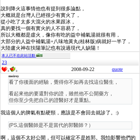
說到降火這事情他也有提到很多論點，
大概就是台灣人已經很少有實火了，
從小吃了太多大瀉火的水果跟冰，
真的要找一個有實火的人不容易了，
所以大概都是虛火，像你有吃的益中補氣湯就很有用，
大部分的人益中補氣湯+八味地黃丸(桂林版)病就好一半了，
大陸盧火神在扶陽筆記也有說過現代人缺陽！
本人已不在此站活動
23
2008-09-22
quote
0
0
moirey
看了你後面的經驗，覺得你不如再去找這位醫生，
看起來他的要還對你的證，雖然他不公開藥方，
但你至少先把自己的證醫好才是重點。
我這個人的脾氣有點硬頸，應該是不會回去就診了。:)
(PS,這個醫師是不是當代的郭醫師？）
啊，這個不太好公開，但可以確定不是姓郭。我怕影響他們的