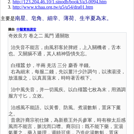
http://123.204.46.10/1.sinodb/book3/a3-0094.htm
http://www.tchaa.org.tw/u5/u54/dra01.htm
南星、皂角、細辛、薄荷、生半夏為末。
主要是
摘自
中醫實務講堂
奇效良方 卷之二 風門 通關散
治失音不能言，由風邪客於脾經，上入關機者，舌本
也。又關膈不通，其人精神昏憒失忘。
白殭蠶 炒，半兩 羌活 三分 麝香 半錢。
右為細末，每服二錢，先以薑汁少許調勻，以沸湯浸，
放溫服之，以真菖蒲末，時時著舌根下。
治中風失音，并一切風疾。以白殭蠶七枚為末，用酒調
服方寸匕，立效。
治感風不能語。以黃耆、防風。煮湯數斛，置床下薰
之。
昔唐許裔宗初仕陳，為新蔡王外兵參軍，時有柳太后感
風而不能言，脈沈而口噤。裔宗曰：既不能下藥，宜湯
氣薰之，藥入腠理，週時可瘥，乃造此湯數斛，置床