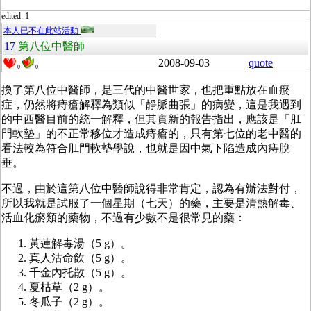
edited: 1
本人已不在此站活動
17
第八位中醫師
2008-09-03
quote
0
0
換了第八位中醫師，是三代的中醫世家，也把重點放在血瘀
症，仍然將痔瘡解釋為類似「靜脈曲張」的病變，這是我遇到
的中西醫目前的統一解釋，但其實新的報告指出，應該是「肛
門軟墊」的不正常移位才造成痔瘡的，只有第七位的老中醫的
看法較為符合肛門軟墊學說，也就是因中氣下陷造成內痔脫
垂。
不過，由於這第八位中醫師說得非常肯定，認為有辦法對付，
所以我就是試服了一個星期（七天）的藥，主要是清熱解毒、
活血化瘀類的藥物，不過有少數不是很常見的藥：
黃蓮解毒湯（5 g）。
真人沽命飲（5 g）。
千金內托散（5 g）。
夏枯草（2 g）。
冬瓜子（2 g）。