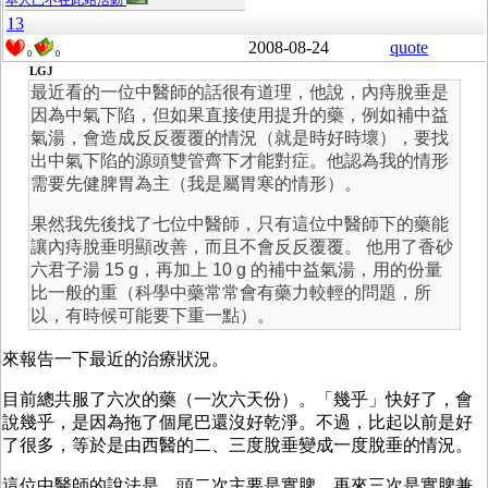
本人已不在此站活動
13
2008-08-24
quote
0
0
LGJ
最近看的一位中醫師的話很有道理，他說，內痔脫垂是
因為中氣下陷，但如果直接使用提升的藥，例如補中益
氣湯，會造成反反覆覆的情況（就是時好時壞），要找
出中氣下陷的源頭雙管齊下才能對症。他認為我的情形
需要先健脾胃為主（我是屬胃寒的情形）。
果然我先後找了七位中醫師，只有這位中醫師下的藥能
讓內痔脫垂明顯改善，而且不會反反覆覆。 他用了香砂
六君子湯 15 g，再加上 10 g 的補中益氣湯，用的份量
比一般的重（科學中藥常常會有藥力較輕的問題，所
以，有時候可能要下重一點）。
來報告一下最近的治療狀況。
目前總共服了六次的藥（一次六天份）。「幾乎」快好了，會
說幾乎，是因為拖了個尾巴還沒好乾淨。不過，比起以前是好
了很多，等於是由西醫的二、三度脫垂變成一度脫垂的情況。
這位中醫師的說法是，頭二次主要是實脾，再來三次是實脾兼