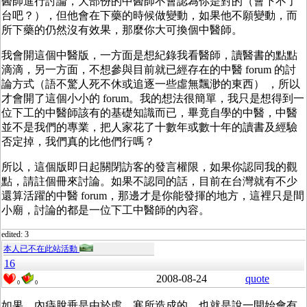
醫師進行討論，大部份的中醫師不會認為你是對的（會下不了
台吧？），但他會在下藥的時候做變動，如果他不願變動，而
所下藥的仍然沒有效果，那麼你大可換個中醫師。
我會開這個中醫版，一方面是想紀錄我看醫師，讀醫書的點點
滴滴，另一方面，不想參與目前就已經存在的中醫 forum 的討
論方式（語不驚人死不休或追逐一些虛無飄渺的東西） ，所以
才會開了這個小小的 forum。我的想法很簡單，我只是想得到一
位下工的中醫師該有的基礎知識而已，畢竟自學的中醫，中醫
並不是我們的專業，把人家花了十數年或數十年的讀書及經驗
否定掉，我們真的比他們行嗎？
所以，這個版即日起關閉訪客的發言權限，如果你認同我的觀
點，請註個冊來討論。如果不認同的話，目前在台灣就有不少
還算活躍的中醫 forum，那邊才是你能發揮的地方，這裡只是間
小廟，討論的都是一位下工中醫師的內容。
edited: 3
本人已不在此站活動
16
2008-08-24
quote
0
0
如果，內痔脫垂是由於虛、寒所造成的，也就是說一開始會有