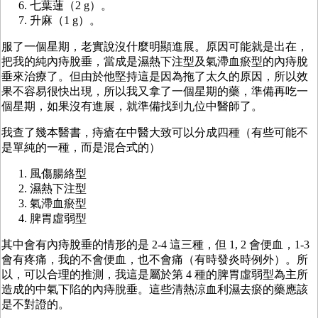
七葉蓮（2 g）。
升麻（1 g）。
服了一個星期，老實說沒什麼明顯進展。原因可能就是出在，
把我的純內痔脫垂，當成是濕熱下注型及氣滯血瘀型的內痔脫
垂來治療了。但由於他堅持這是因為拖了太久的原因，所以效
果不容易很快出現，所以我又拿了一個星期的藥，準備再吃一
個星期，如果沒有進展，就準備找到九位中醫師了。
我查了幾本醫書，痔瘡在中醫大致可以分成四種（有些可能不
是單純的一種，而是混合式的）
風傷腸絡型
濕熱下注型
氣滯血瘀型
脾胃虛弱型
其中會有內痔脫垂的情形的是 2-4 這三種，但 1, 2 會便血，1-3
會有疼痛，我的不會便血，也不會痛（有時發炎時例外）。所
以，可以合理的推測，我這是屬於第 4 種的脾胃虛弱型為主所
造成的中氣下陷的內痔脫垂。這些清熱涼血利濕去瘀的藥應該
是不對證的。