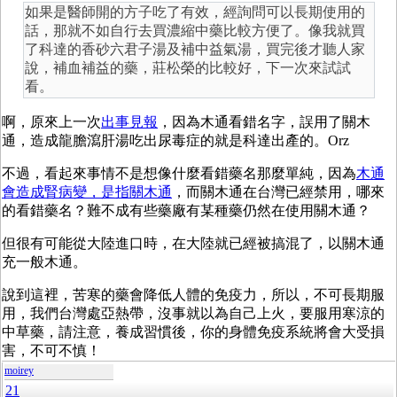
如果是醫師開的方子吃了有效，經詢問可以長期使用的
話，那就不如自行去買濃縮中藥比較方便了。像我就買
了科達的香砂六君子湯及補中益氣湯，買完後才聽人家
說，補血補益的藥，莊松榮的比較好，下一次來試試
看。
啊，原來上一次
出事見報
，因為木通看錯名字，誤用了關木
通，造成龍膽瀉肝湯吃出尿毒症的就是科達出產的。Orz
不過，看起來事情不是想像什麼看錯藥名那麼單純，因為
木通
會造成腎病變，是指關木通
，而關木通在台灣已經禁用，哪來
的看錯藥名？難不成有些藥廠有某種藥仍然在使用關木通？
但很有可能從大陸進口時，在大陸就已經被搞混了，以關木通
充一般木通。
說到這裡，苦寒的藥會降低人體的免疫力，所以，不可長期服
用，我們台灣處亞熱帶，沒事就以為自己上火，要服用寒涼的
中草藥，請注意，養成習慣後，你的身體免疫系統將會大受損
害，不可不慎！
moirey
21