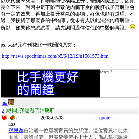
以現代醫學來看，打噴嚏能使橫隔上升，帶動內臟上提，因此
長久下來，對因中氣下陷而致使內臟下垂的脫肛或子宮脫垂會
有一定的效果，再加上提升益氣的藥物，好像也頗有道理。不
過，我接觸了那麼多的中醫師，從未有人以此法治內痔脫垂，
所以，如果你想試試看，請先詢問過你信任的中醫師再說。
ps. 大紀元有刊載此一軼聞的原文：
http://news.epochtimes.com/b5/6/12/19/n1561573.htm
edited: 3
eliu
2
[軼聞] 孫思邈巧治脫肛
2008-07-08
quote
0
0
LGJ
孫思邈
曾治過一位唐朝官員的脫肛症。這位官員出使東
女國，身體強健，但美貌妾侍不下十人，孫思邈把脈過