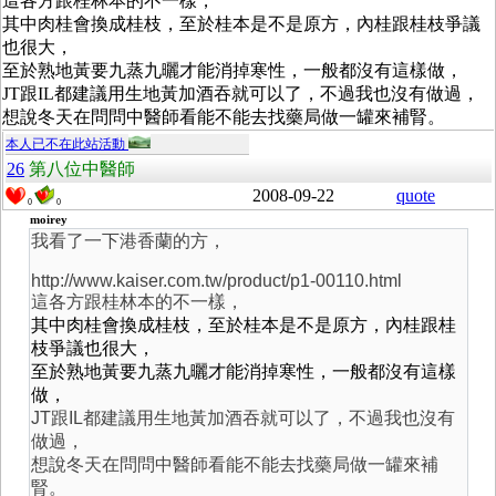
這各方跟桂林本的不一樣，
其中
肉桂會換成桂枝，至於桂本是不是原方，內桂跟桂枝爭議
也很大，
至於熟地黃要九蒸九曬才能消掉寒性，一般都沒有這樣做，
JT跟IL都建議用生地黃加酒吞就可以了，不過我也沒有做過，
想說冬天在問問中醫師看能不能去找藥局做一罐來補腎。
本人已不在此站活動
26
第八位中醫師
2008-09-22
quote
0
0
moirey
我看了一下港香蘭的方，
http://www.kaiser.com.tw/product/p1-00110.html
這各方跟桂林本的不一樣，
其中
肉桂會換成桂枝，至於桂本是不是原方，內桂跟桂
枝爭議也很大，
至於熟地黃要九蒸九曬才能消掉寒性，一般都沒有這樣
做，
JT跟IL都建議用生地黃加酒吞就可以了，不過我也沒有
做過，
想說冬天在問問中醫師看能不能去找藥局做一罐來補
腎。