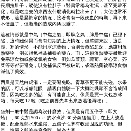
長期拉肚子，縱使沒有拉肚子（醫書常稱為泄瀉，甚至完穀不
化，就是吃進去的東西沒什麼消化就拉出來了），大便也常不
成形，這是屬於寒的情況，接著會有一段便血的時期，再下來
不便血了，但漸漸的造成內痔脫垂了。
這種情形就是中氣（中焦之氣，即脾之氣，脾居中焦）已經下
陷，這時雖然爾而會有短期的上火情況，但整體來說，這是
虛、寒的情形，不能用寒涼藥物，否則會愈陷愈深，應該用溫
熱藥物，例如補氣補益補養的藥方。而，這類溫熱藥要盡量避
免寒涼食物或會破氣的食物，例如瓜菜類、蘿蔔、空心菜、芥
菜等等都要避免，以免補氣反而被破氣，或溫熱藥被寒涼食物
減低了藥效。
西瓜是天然白虎湯，一定要避免吃。青草茶更不能去碰。水果
的話，可以考慮龍眼，請親自體驗一下大概吃幾顆不會造成問
題，因為吃太多的話，有可能會上火。像我是買一大包放冰
箱，每天吃 12 粒（吃之前要先拿出來放溫後再吃）。
坐劑一般中醫是認為沒什麼效，但我是有用五倍子（即文
蛤），60 克加 500 c.c. 的水煮沸 30 分鐘後備用，在上大號過
後，配合溫熱水來坐浴。五倍子性寒有收濇固脫的功能。但
是，蛤湯之類的要避免吃，因為太寒。