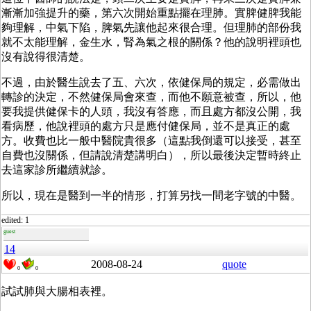
漸漸加強提升的藥，第六次開始重點擺在理肺。實脾健脾我能
夠理解，中氣下陷，脾氣先讓他起來很合理。但理肺的部份我
就不太能理解，金生水，腎為氣之根的關係？他的說明裡頭也
沒有說得很清楚。
不過，由於醫生說去了五、六次，依健保局的規定，必需做出
轉診的決定，不然健保局會來查，而他不願意被查，所以，他
要我提供健保卡的人頭，我沒有答應，而且處方都沒公開，我
看病歷，他說裡頭的處方只是應付健保局，並不是真正的處
方。收費也比一般中醫院貴很多（這點我倒還可以接受，甚至
自費也沒關係，但請說清楚講明白），所以最後決定暫時終止
去這家診所繼續就診。
所以，現在是醫到一半的情形，打算另找一間老字號的中醫。
edited: 1
guest
14
2008-08-24
quote
0
0
試試肺與大腸相表裡。