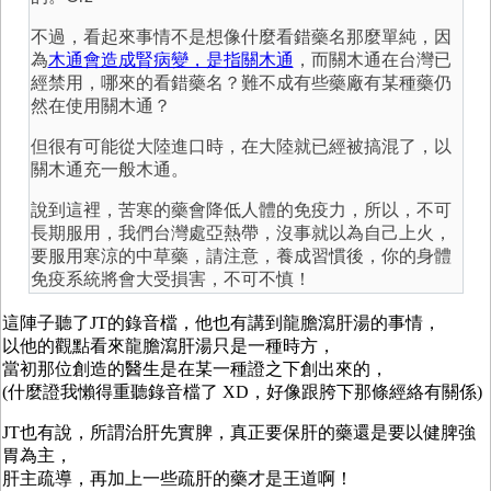
不過，看起來事情不是想像什麼看錯藥名那麼單純，因
為
木通會造成腎病變，是指關木通
，而關木通在台灣已
經禁用，哪來的看錯藥名？難不成有些藥廠有某種藥仍
然在使用關木通？
但很有可能從大陸進口時，在大陸就已經被搞混了，以
關木通充一般木通。
說到這裡，苦寒的藥會降低人體的免疫力，所以，不可
長期服用，我們台灣處亞熱帶，沒事就以為自己上火，
要服用寒涼的中草藥，請注意，養成習慣後，你的身體
免疫系統將會大受損害，不可不慎！
這陣子聽了JT的錄音檔，他也有講到龍膽瀉肝湯的事情，
以他的觀點看來龍膽瀉肝湯只是一種時方，
當初那位創造的醫生是在某一種證之下創出來的，
(什麼證我懶得重聽錄音檔了 XD，好像跟胯下那條經絡有關係)
JT也有說，所謂治肝先實脾，真正要保肝的藥還是要以健脾強
胃為主，
肝主疏導，再加上一些疏肝的藥才是王道啊！