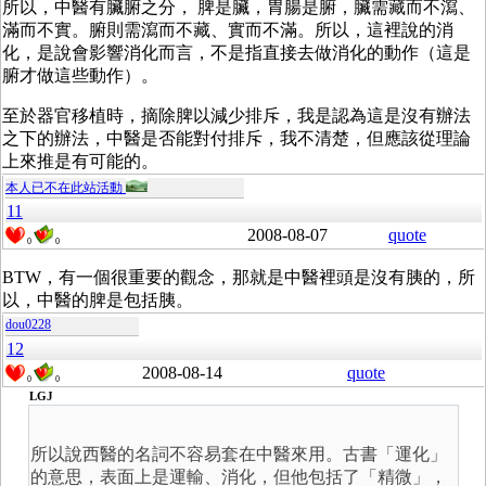
所以，中醫有臟腑之分， 脾是臟，胃腸是腑，臟需藏而不瀉、
滿而不實。腑則需瀉而不藏、實而不滿。所以，這裡說的消
化，是說會影響消化而言，不是指直接去做消化的動作（這是
腑才做這些動作）。
至於器官移植時，摘除脾以減少排斥，我是認為這是沒有辦法
之下的辦法，中醫是否能對付排斥，我不清楚，但應該從理論
上來推是有可能的。
本人已不在此站活動
11
2008-08-07
quote
0
0
BTW，有一個很重要的觀念，那就是中醫裡頭是沒有胰的，所
以，中醫的脾是包括胰。
dou0228
12
2008-08-14
quote
0
0
LGJ
所以說西醫的名詞不容易套在中醫來用。古書「運化」
的意思，表面上是運輸、消化，但他包括了「精微」，