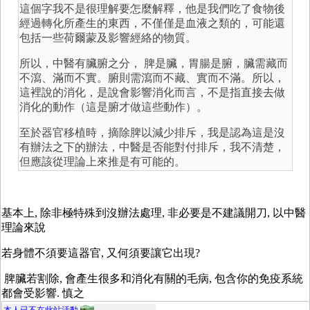
這個字我不是很理解要怎麼解釋，他是我們吃了食物後
經過轉化所產生的東西，不僅僅是血液之類的，可能還
包括一些荷爾蒙及影響經絡的物質。
所以，中醫有臟腑之分， 脾是臟，胃腸是腑，臟需藏而
不瀉、滿而不實。腑則需瀉而不藏、實而不滿。所以，
這裡說的消化，是說會影響消化而言，不是指直接去做
消化的動作（這是腑才做這些動作）。
至於器官移植時，摘除脾以減少排斥，我是認為這是沒
有辦法之下的辦法，中醫是否能對付排斥，我不清楚，
但應該從理論上來推是有可能的。
基本上, 除非極特殊到沒辦法處理, 非必要是不建議開刀, 以中醫
理論來說
若身體不須要這器官, 又何須要讓它出現?
脾臟若割除, 會產生很多和消化有關的毛病, 包含你的免疫系統
都會受影響. 慎之