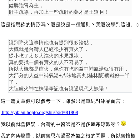
健脾強胃為主，
肝主疏導，再加上一些疏肝的藥才是王道啊！
這是指懸飲的情形嗎？還是說是一種通則？我還沒學到這邊。:)
說到降火這事情他也有提到很多論點，
大概就是台灣人已經很少有實火了，
從小吃了太多大瀉火的水果跟冰，
真的要找一個有實火的人不容易了，
所以大概都是虛火，像你有吃的益中補氣湯就很有用，
大部分的人益中補氣湯+八味地黃丸(桂林版)病就好一半
了，
大陸盧火神在扶陽筆記也有說過現代人缺陽！
這一篇文章似可以參考一下，雖然只是單純對冰品而言：
http://yibian.hopto.org/shu/?sid=81868
我以前就曾懷疑，台灣的中醫師是不是多屬寒涼派呀？
我的內痔脫垂，以前曾思考過腎為氣之根的問題，所以曾懷疑