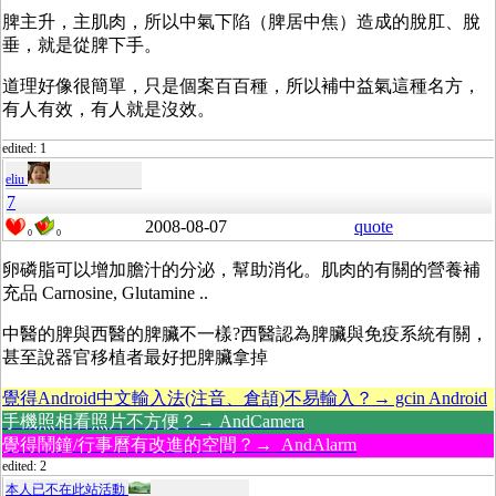
脾主升，主肌肉，所以中氣下陷（脾居中焦）造成的脫肛、脫
垂，就是從脾下手。
道理好像很簡單，只是個案百百種，所以補中益氣這種名方，
有人有效，有人就是沒效。
edited: 1
eliu
7
2008-08-07
quote
0
0
卵磷脂可以增加膽汁的分泌，幫助消化。肌肉的有關的營養補
充品 Carnosine, Glutamine ..
中醫的脾與西醫的脾臟不一樣?西醫認為脾臟與免疫系統有關，
甚至說器官移植者最好把脾臟拿掉
覺得Android中文輸入法(注音、倉頡)不易輸入？→ gcin Android
手機照相看照片不方便？→ AndCamera
覺得鬧鐘/行事曆有改進的空間？→ AndAlarm
edited: 2
本人已不在此站活動