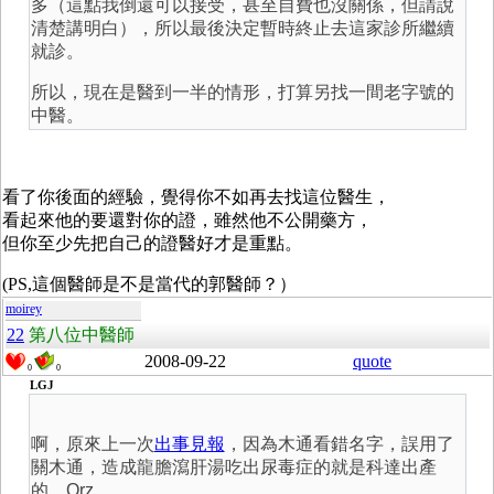
多（這點我倒還可以接受，甚至自費也沒關係，但請說
清楚講明白），所以最後決定暫時終止去這家診所繼續
就診。
所以，現在是醫到一半的情形，打算另找一間老字號的
中醫。
看了你後面的經驗，覺得你不如再去找這位醫生，
看起來他的要還對你的證，雖然他不公開藥方，
但你至少先把自己的證醫好才是重點。
(PS,這個醫師是不是當代的郭醫師？）
moirey
22
第八位中醫師
2008-09-22
quote
0
0
LGJ
啊，原來上一次
出事見報
，因為木通看錯名字，誤用了
關木通，造成龍膽瀉肝湯吃出尿毒症的就是科達出產
的。Orz