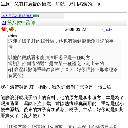
生意，又有打廣告的疑慮，所以，只用編號的。:p
本人已不在此站活動
24
第八位中醫師
2008-09-22
quote
0
0
moirey
這陣子聽了JT的錄音檔，他也有講到龍膽瀉肝湯的事
情，
以他的觀點看來龍膽瀉肝湯只是一種時方，
當初那位創造的醫生是在某一種證之下創出來的，
(什麼證我懶得重聽錄音檔了 XD，好像跟胯下那條經絡
有關係)
我不清楚誰是 JT，抱歉，我對這個圈子完全是一張白紙。
龍膽瀉肝腸我手頭上的資料，他的原方是李東垣方，本是為了
喝酒過量，濕熱下注下焦，前陰熱癢臊臭而用的，重點是從小
便去濕熱。後來的方子有加黃芩、梔子、甘草，好像就是針對
肝實火了（從大便）？
JT也有說，所謂治肝先實脾，真正要保肝的藥還是要以