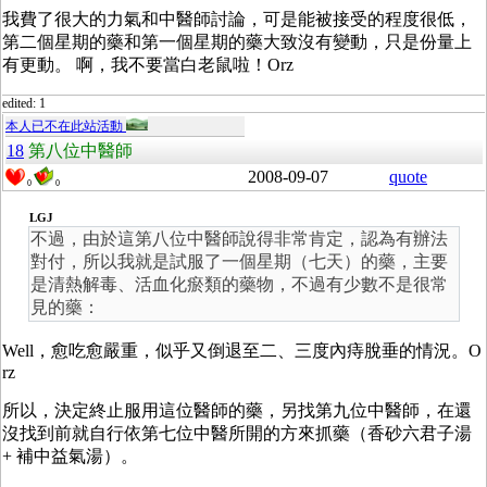
我費了很大的力氣和中醫師討論，可是能被接受的程度很低，
第二個星期的藥和第一個星期的藥大致沒有變動，只是份量上
有更動。 啊，我不要當白老鼠啦！Orz
edited: 1
本人已不在此站活動
18
第八位中醫師
2008-09-07
quote
0
0
LGJ
不過，由於這第八位中醫師說得非常肯定，認為有辦法
對付，所以我就是試服了一個星期（七天）的藥，主要
是清熱解毒、活血化瘀類的藥物，不過有少數不是很常
見的藥：
Well，愈吃愈嚴重，似乎又倒退至二、三度內痔脫垂的情況。O
rz
所以，決定終止服用這位醫師的藥，另找第九位中醫師，在還
沒找到前就自行依第七位中醫所開的方來抓藥（香砂六君子湯
+ 補中益氣湯）。