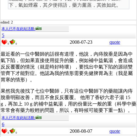
下，氣如煙霧，其夕便得語，藥力薰蒸，其效如此。
edited: 2
本人已不在此站活動
5
2008-07-23
quote
0
0
最近看的一位中醫師的話很有道理，他說，內痔脫垂是因為中
氣下陷，但如果直接使用提升的藥，例如補中益氣湯，會造成
反反覆覆的情況（就是時好時壞），要找出中氣下陷的源頭雙
管齊下才能對症。他認為我的情形需要先健脾胃為主（我是屬
胃寒的情形）。
果然我先後找了七位中醫師，只有這位中醫師下的藥能讓內痔
脫垂明顯改善，而且不會反反覆覆。 他用了香砂六君子湯 15
g，再加上 10 g 的補中益氣湯，用的份量比一般的重（科學中藥
常常會有藥力較輕的問題，所以，有時候可能要下重一點）。
本人已不在此站活動
6
2008-08-07
quote
0
0