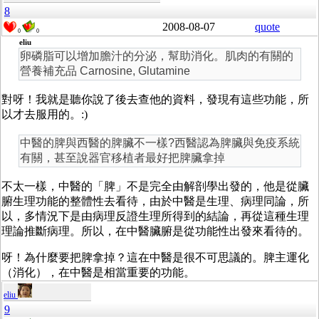
8
2008-08-07
quote
0
0
eliu
卵磷脂可以增加膽汁的分泌，幫助消化。肌肉的有關的
營養補充品 Carnosine, Glutamine
對呀！我就是聽你說了後去查他的資料，發現有這些功能，所
以才去服用的。:)
中醫的脾與西醫的脾臟不一樣?西醫認為脾臟與免疫系統
有關，甚至說器官移植者最好把脾臟拿掉
不太一樣，中醫的「脾」不是完全由解剖學出發的，他是從臟
腑生理功能的整體性去看待，由於中醫是生理、病理同論，所
以，多情況下是由病理反證生理所得到的結論，再從這種生理
理論推斷病理。所以，在中醫臟腑是從功能性出發來看待的。
呀！為什麼要把脾拿掉？這在中醫是很不可思議的。脾主運化
（消化），在中醫是相當重要的功能。
eliu
9