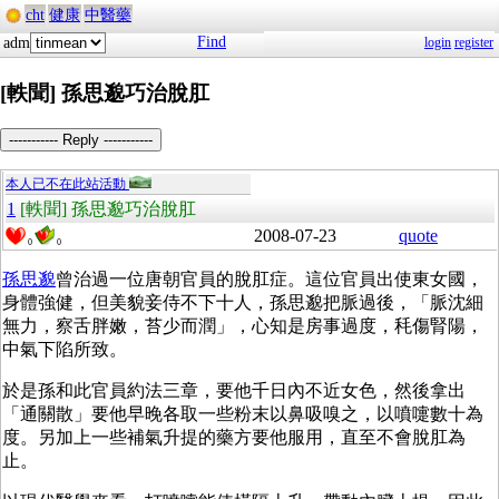
cht
健康
中醫藥
Find
adm
login
register
[軼聞] 孫思邈巧治脫肛
----------- Reply -----------
本人已不在此站活動
1
[軼聞] 孫思邈巧治脫肛
2008-07-23
quote
0
0
孫思邈
曾治過一位唐朝官員的脫肛症。這位官員出使東女國，
身體強健，但美貌妾侍不下十人，孫思邈把脈過後，「脈沈細
無力，察舌胖嫩，苔少而潤」，心知是房事過度，秏傷腎陽，
中氣下陷所致。
於是孫和此官員約法三章，要他千日內不近女色，然後拿出
「通關散」要他早晚各取一些粉末以鼻吸嗅之，以噴嚏數十為
度。另加上一些補氣升提的藥方要他服用，直至不會脫肛為
止。