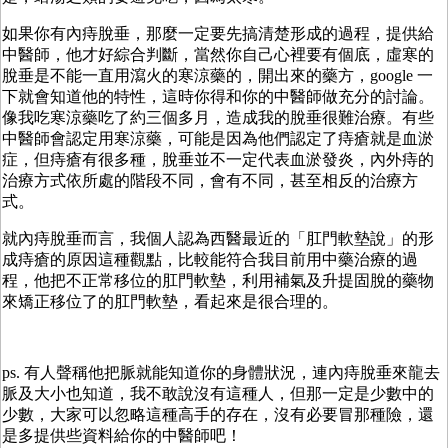
如果你有內痔脫垂，那麼一定要先搞清楚形成的過程，提供給
中醫師，他才好綜合判斷，當然你自己心裡要有個底，虛寒的
脫垂是不能一直用瀉火的寒涼藥的，開出來的藥方，google 一
下就會知道他的特性，這時你得和你的中醫師做充分的討論。
像我吃寒涼藥吃了約三個多月，造成我的脫垂很難治療。有些
中醫師會認定用寒涼藥，可能是因為他們認定了痔瘡就是血淤
症，但痔瘡有很多種，脫垂並不一定代表血淤發炎，內外痔的
治療方式依所處的階段不同，會有不同，甚至相反的治療方
式。
就內痔脫垂而言，我個人認為西醫最近的「肛門軟墊說」的形
成痔瘡的原因這種觀點，比較能符合我目前用中藥治療的過
程，他把不正常移位的肛門軟墊，利用補氣及升提固脫的藥物
來矯正移位了的肛門軟墊，看起來是很合理的。
ps. 有人聲稱他把脈就能知道你的身體狀況，連內痔脫垂來龍去
脈及大小也知道，我不敢說沒有這種人，但那一定是少數中的
少數，大家可以忽略這種高手的存在，沒有必要冒那種險，還
是多提供些資料給你的中醫師吧！