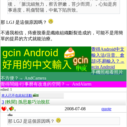
後，「脈沈細無力，察舌胖嫩，苔少而潤」，心知是房
事過度，秏傷腎陽，中氣下陷所致。
那 LGJ 是這個原因嗎？
不過我相信，痔瘡脫垂是纖維組織斷裂造成的，可能不是用簡
單的提昇的方式就能治療。
覺得Android中文
輸入法(注音、倉
頡)不易輸入？→
gcin Android
手機照相看照片
不方便？→ AndCamera
覺得鬧鐘/行事曆有改進的空間？→ AndAlarm
edited: 1
本人已不在此站活動
3
[軼聞] 孫思邈巧治脫肛
2008-07-08
quote
0
0
eliu
那 LGJ 是這個原因嗎？