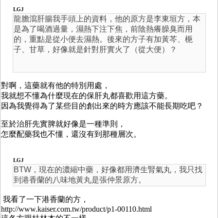
LGJ
龍膽瀉肝腸我手頭上的資料，他的原方是李東垣方，本
是為了喝酒過量，濕熱下注下焦，前陰熱癢臊臭而用
的，重點是從小便去濕熱。後來的方子有加黃芩、梔
子、甘草，好像就是針對肝實火了（從大便）？
對啊，這藥就有他的特別用處，
我就想不懂為什麼現在的保肝丸都喜歡用這方藥。
因為我覺得為了某些目的創出來的時方應該不能長期吃吧？
至於治肝先實脾就好像是一種準則，
怎麼配藥我也不懂，還沒有到那種層次。
LGJ
BTW，現在的濃縮中藥，好像都用濟生腎氣丸，我只找
到港香蘭的八味地黃丸是張仲景原方。
我看了一下港香蘭的方，
http://www.kaiser.com.tw/product/p1-00110.html