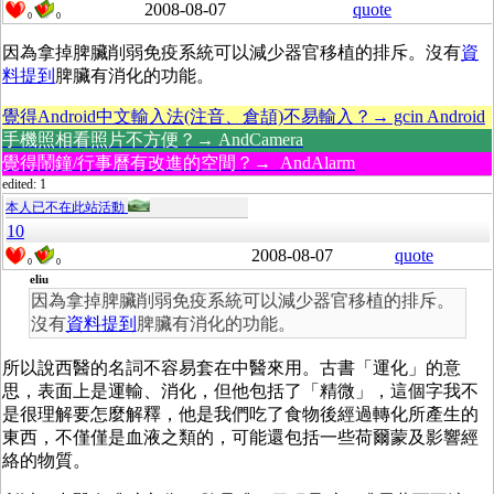
2008-08-07
quote
0
0
因為拿掉脾臟削弱免疫系統可以減少器官移植的排斥。沒有
資
料提到
脾臟有消化的功能。
覺得Android中文輸入法(注音、倉頡)不易輸入？→ gcin Android
手機照相看照片不方便？→ AndCamera
覺得鬧鐘/行事曆有改進的空間？→ AndAlarm
edited: 1
本人已不在此站活動
10
2008-08-07
quote
0
0
eliu
因為拿掉脾臟削弱免疫系統可以減少器官移植的排斥。
沒有
資料提到
脾臟有消化的功能。
所以說西醫的名詞不容易套在中醫來用。古書「運化」的意
思，表面上是運輸、消化，但他包括了「精微」，這個字我不
是很理解要怎麼解釋，他是我們吃了食物後經過轉化所產生的
東西，不僅僅是血液之類的，可能還包括一些荷爾蒙及影響經
絡的物質。