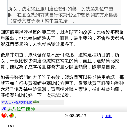
所以，決定終止服用這位醫師的藥，另找第九位中醫
師，在還沒找到前就自行依第七位中醫所開的方來抓藥
（香砂六君子湯 + 補中益氣湯）。
回頭服用補脾補氣的藥三天，就有顯著的改善，比較沒那麼嚴
重脫出，也比較快縮進去了。而且，最重要的，不會整天都感
覺肛門墜墜的，人也就感覺舒服多了。
後來才知道，原來健保是不給付減肥、進補這種項目的，所
以，一般比較少開這種純補益補氣的藥，而且，這類藥比較
貴，醫院為了成本考量都會盡量少開這類藥，除非是自費。
如果是醫師開的方子吃了有效，經詢問可以長期使用的話，那
就不如自行去買濃縮中藥比較方便了。像我就買了科達的香砂
六君子湯及補中益氣湯，買完後才聽人家說，補血補益的藥，
莊松榮的比較好，下一次來試試看。
本人已不在此站活動
20
第八位中醫師
2008-09-13
quote
0
0
LGJ