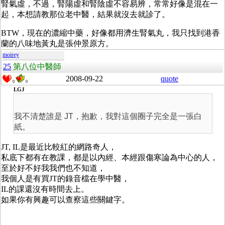
腎氣虛，不過，腎陽虛和腎陰虛不容易辨，常常好像是混在一
起，本想請教那位老中醫，結果就沒去就診了。
BTW，現在的濃縮中藥，好像都用濟生腎氣丸，我只找到港香
蘭的八味地黃丸是張仲景原方。
moirey
25
第八位中醫師
2008-09-22
quote
0
0
LGJ
我不清楚誰是 JT，抱歉，我對這個圈子完全是一張白
紙。
JT, IL是最近比較紅的網路奇人，
私底下都有在教課，都是以內經、本經跟傷寒論為中心的人，
至於好不好我我們也不知道，
我個人是有買JT的錄音檔在學中醫，
IL的課還沒有時間去上。
如果你有興趣可以查察這些關鍵字。