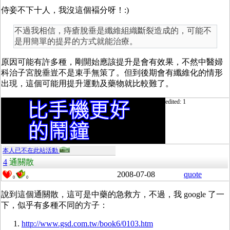
侍妾不下十人，我沒這個褔分呀！:)
不過我相信，痔瘡脫垂是纖維組織斷裂造成的，可能不
是用簡單的提昇的方式就能治療。
原因可能有許多種，剛開始應該提升是會有效果，不然中醫婦
科治子宮脫垂豈不是束手無策了。但到後期會有纖維化的情形
出現，這個可能用提升運動及藥物就比較難了。
edited: 1
本人已不在此站活動
4
通關散
2008-07-08
quote
0
0
說到這個通關散，這可是中藥的急救方，不過，我 google 了一
下，似乎有多種不同的方子：
http://www.gsd.com.tw/book6/0103.htm