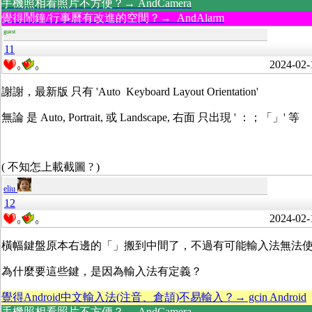
手機照相看照片不方便？→ AndCamera
覺得鬧鐘/行事曆有改進的空間？→ AndAlarm
guest
11
2024-02-
0
0
謝謝，最新版 只有 'Auto Keyboard Layout Orientation'
無論 是 Auto, Portrait, 或 Landscape, 右面 只出現 ' ：；「」' 等
( 不知怎上載截圖 ? )
eliu
12
2024-02-
0
0
橫幅鍵盤原本右邊的「」搬到中間了，不過有可能輸入法無法
為什麼要這些鍵，是因為輸入法有定義？
覺得Android中文輸入法(注音、倉頡)不易輸入？→ gcin Android
手機照相看照片不方便？→ AndCamera