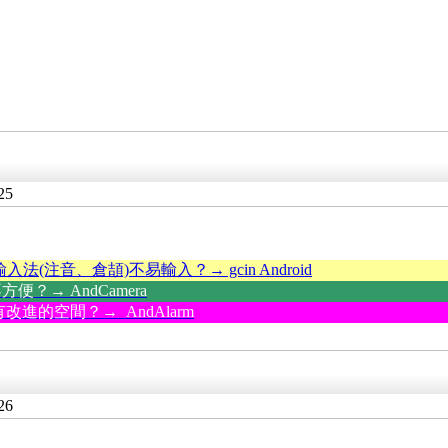
25
輸入法(注音、倉頡)不易輸入？→ gcin Android
？→ AndCamera
改進的空間？→ AndAlarm
26