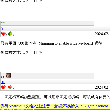
鍵盤右方才出現 '-=[]',.?\'
guest
9
2024-02-
0
0
只有用回 7.00 版本有 'Minimum to enable wide keyboard' 選後
鍵盤右方才出現 '-=[]',.?\'
eliu
10
2024-02-
0
0
「固定橫直幅鍵盤配置」可以用來固定選橫幅，應該就有你要
覺得Android中文輸入法(注音、倉頡)不易輸入？→ gcin Android