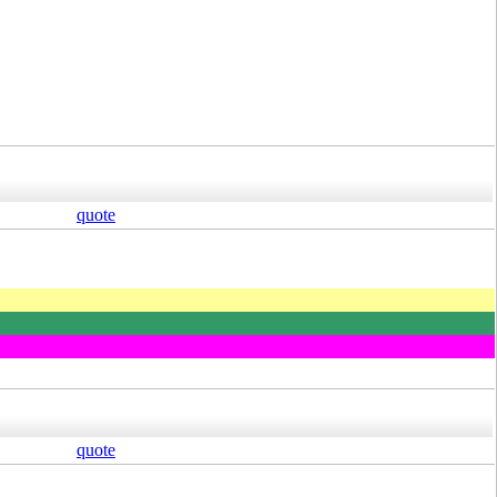
quote
quote