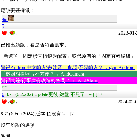
應該要甚樣做 ?
eliu
5
2023-01-
0
0
已推出新版，看是否符合需求。
- 新選項「固定橫直幅鍵盤配置」取代原有的「固定直幅鍵盤」
覺得Android中文輸入法(注音、倉頡)不易輸入？→ gcin Android
手機照相看照片不方便？→ AndCamera
覺得鬧鐘/行事曆有改進的空間？→ AndAlarm
guest
6
8.71 (6.2.202) Update更後 鍵盤 不見了 - = [ ] ' /
2024-02-
0
0
8.71(6 Feb 2024) 版本 也沒有 '-=[]'\'
沒有所說的選項
謝謝