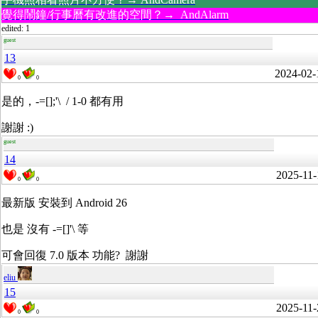
覺得鬧鐘/行事曆有改進的空間？→ AndAlarm
edited: 1
guest
13
2024-02-
0
0
是的，-=[];'\ / 1-0 都有用
謝謝 :)
guest
14
2025-11-
0
0
最新版 安裝到 Android 26
也是 沒有 -=[]'\ 等
可會回復 7.0 版本 功能? 謝謝
eliu
15
2025-11-
0
0