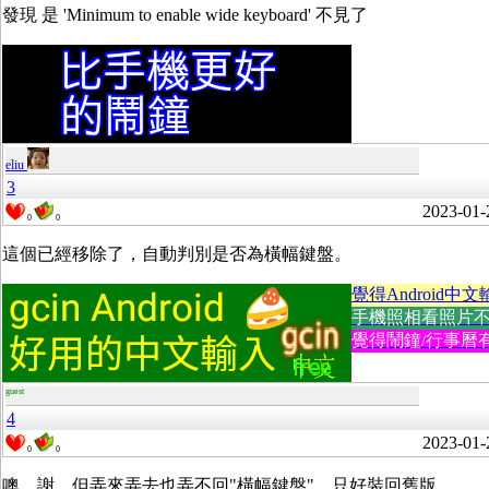
發現 是 'Minimum to enable wide keyboard' 不見了
eliu
3
2023-01-
0
0
這個已經移除了，自動判別是否為橫幅鍵盤。
覺得Android中文
手機照相看照片不方便
覺得鬧鐘/行事曆有
guest
4
2023-01-
0
0
噢，謝，但弄來弄去也弄不回"橫幅鍵盤"，只好裝回舊版