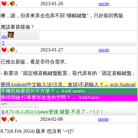
2023-01-26
quote
0
0
噢，謝，但弄來弄去也弄不回"橫幅鍵盤"，只好裝回舊版
應該要甚樣做 ?
eliu
5
2023-01-27
quote
0
0
已推出新版，看是否符合需求。
- 新選項「固定橫直幅鍵盤配置」取代原有的「固定直幅鍵盤」
覺得Android中文輸入法(注音、倉頡)不易輸入？→ gcin Android
手機照相看照片不方便？→ AndCamera
覺得鬧鐘/行事曆有改進的空間？→ AndAlarm
guest
6
8.71 (6.2.202) Update更後 鍵盤 不見了 - = [ ] ' /
2024-02-08
quote
0
0
8.71(6 Feb 2024) 版本 也沒有 '-=[]'\'