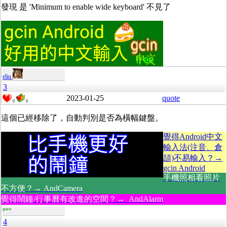
發現 是 'Minimum to enable wide keyboard' 不見了
eliu
3
2023-01-25
quote
0
0
這個已經移除了，自動判別是否為橫幅鍵盤。
覺得Android中文
輸入法(注音、倉
頡)不易輸入？→
gcin Android
手機照相看照片
不方便？→ AndCamera
覺得鬧鐘/行事曆有改進的空間？→ AndAlarm
guest
4