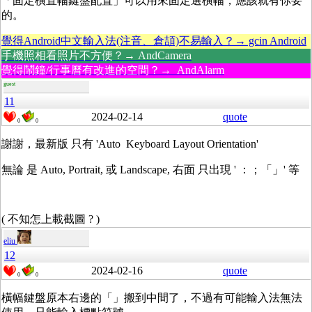
「固定橫直幅鍵盤配置」可以用來固定選橫幅，應該就有你要
的。
覺得Android中文輸入法(注音、倉頡)不易輸入？→ gcin Android
手機照相看照片不方便？→ AndCamera
覺得鬧鐘/行事曆有改進的空間？→ AndAlarm
guest
11
2024-02-14
quote
0
0
謝謝，最新版 只有 'Auto Keyboard Layout Orientation'
無論 是 Auto, Portrait, 或 Landscape, 右面 只出現 ' ：；「」' 等
( 不知怎上載截圖 ? )
eliu
12
2024-02-16
quote
0
0
橫幅鍵盤原本右邊的「」搬到中間了，不過有可能輸入法無法